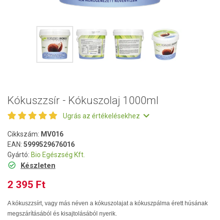
Kókuszzsír - Kókuszolaj 1000ml
Ugrás az értékelésekhez
Cikkszám:
MV016
EAN:
5999529676016
Gyártó:
Bio Egészség Kft.
Készleten
2 395 Ft
A kókuszzsírt, vagy más néven a kókuszolajat a kókuszpálma érett húsának
megszárításából és kisajtolásából nyerik.