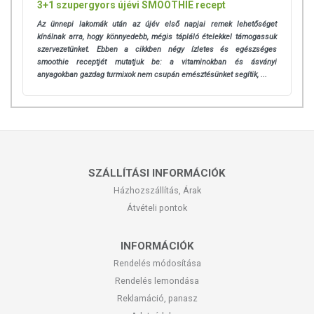
3+1 szupergyors újévi SMOOTHIE recept
Az ünnepi lakomák után az újév első napjai remek lehetőséget
kínálnak arra, hogy könnyedebb, mégis tápláló ételekkel támogassuk
szervezetünket. Ebben a cikkben négy ízletes és egészséges
smoothie receptjét mutatjuk be: a vitaminokban és ásványi
anyagokban gazdag turmixok nem csupán emésztésünket segítik, ...
SZÁLLÍTÁSI INFORMÁCIÓK
Házhozszállítás, Árak
Átvételi pontok
INFORMÁCIÓK
Rendelés módosítása
Rendelés lemondása
Reklamáció, panasz