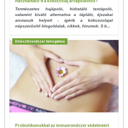
Használható-e a kókuszolaj arcápoláshoz?
Természetes hajápoló, hidratáló testápoló,
valamint kiváló alternatíva a tápláló, éjszakai
arcmaszk helyett - ígérik a kókuszolajat
népszerűsítő blogoldalak, cikkek, fórumok. S b...
Emésztőrendszer támogatása
Probiotikumokkal az immunrendszer védelméért