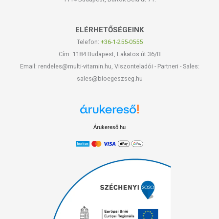
ELÉRHETŐSÉGEINK
Telefon:
+36-1-255-0555
Cím: 1184 Budapest, Lakatos út 36/B
Email: rendeles@multi-vitamin.hu, Viszonteladói - Partneri - Sales:
sales@bioegeszseg.hu
Árukereső.hu