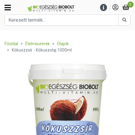
0
Kere
Főoldal
Élelmiszerek
Olajok
Kókuszzsír - Kókuszolaj 1000ml