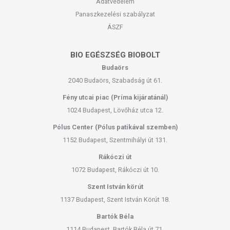
Adatvédelem
Panaszkezelési szabályzat
ÁSZF
BIO EGÉSZSÉG BIOBOLT
Budaörs
2040 Budaörs, Szabadság út 61.
Fény utcai piac (Príma kijáratánál)
1024 Budapest, Lövőház utca 12.
Pólus Center (Pólus patikával szemben)
1152 Budapest, Szentmihályi út 131.
Rákóczi út
1072 Budapest, Rákóczi út 10.
Szent István körút
1137 Budapest, Szent István Körút 18.
Bartók Béla
1114 Budapest, Bartók Béla út 71.