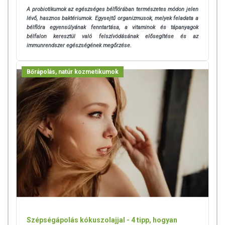
A probiotikumok az egészséges bélflórában természetes módon jelen
lévő, hasznos baktériumok. Egysejtű organizmusok, melyek feladata a
bélflóra egyensúlyának fenntartása, a vitaminok és tápanyagok
bélfalon keresztül való felszívódásának elősegítése és az
immunrendszer egészségének megőrzése.
Bőrápolás, natúr kozmetikumok
Szépségápolás kókuszolajjal - 4 tipp, hogyan