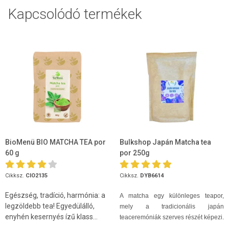
Kapcsolódó termékek
BioMenü BIO MATCHA TEA por
Bulkshop Japán Matcha tea
60 g
por 250g
Cikksz.
CIO2135
Cikksz.
DYB6614
Egészség, tradíció, harmónia: a
A matcha egy különleges teapor,
legzöldebb tea! Egyedülálló,
mely a tradicionális japán
enyhén kesernyés ízű klass...
teaceremóniák szerves részét képezi.