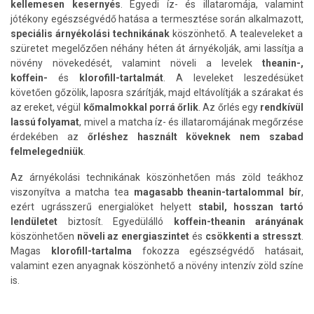
kellemesen kesernyés
. Egyedi íz- és illataromája, valamint
jótékony egészségvédő hatása a termesztése során alkalmazott,
speciális árnyékolási technikának
köszönhető. A tealeveleket a
szüretet megelőzően néhány héten át árnyékolják, ami lassítja a
növény növekedését, valamint növeli a levelek
theanin-,
koffein-
és
klorofill-tartalmát
. A leveleket leszedésüket
követően gőzölik, laposra szárítják, majd eltávolítják a szárakat és
az ereket, végül
kőmalmokkal porrá őrlik
. Az őrlés egy
rendkívül
lassú folyamat
, mivel a matcha íz- és illataromájának megőrzése
érdekében az
őrléshez használt köveknek nem szabad
felmelegedniük
.
Az árnyékolási technikának köszönhetően más zöld teákhoz
viszonyítva a matcha tea
magasabb theanin-tartalommal bír
,
ezért ugrásszerű energialöket helyett
stabil, hosszan tartó
lendületet
biztosít. Egyedülálló
koffein-theanin arányának
köszönhetően
növeli az energiaszintet
és
csökkenti a stresszt
.
Magas
klorofill-tartalma
fokozza egészségvédő hatásait,
valamint ezen anyagnak köszönhető a növény intenzív zöld színe
is.