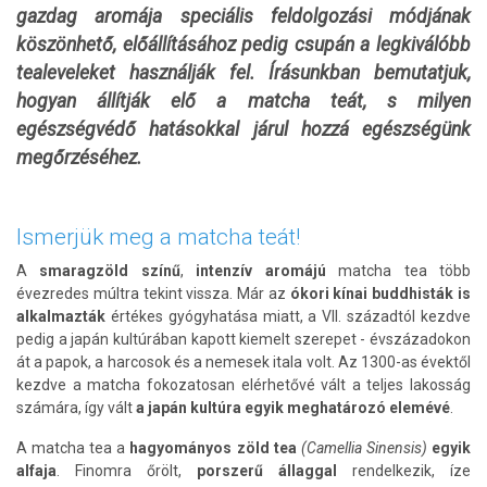
gazdag aromája speciális feldolgozási módjának
köszönhető, előállításához pedig csupán a legkiválóbb
tealeveleket használják fel. Írásunkban bemutatjuk,
hogyan állítják elő a matcha teát, s milyen
egészségvédő hatásokkal járul hozzá egészségünk
megőrzéséhez.
Ismerjük meg a matcha teát!
A
smaragzöld színű
,
intenzív aromájú
matcha tea több
évezredes múltra tekint vissza. Már az
ókori kínai buddhisták is
alkalmazták
értékes gyógyhatása miatt, a VII. századtól kezdve
pedig a japán kultúrában kapott kiemelt szerepet
- évszázadokon
át a papok, a harcosok és a nemesek itala volt. Az 1300-as évektől
kezdve a matcha fokozatosan elérhetővé vált a teljes lakosság
számára, így vált
a japán kultúra egyik meghatározó elemévé
.
A matcha tea a
hagyományos zöld tea
(Camellia Sinensis)
egyik
alfaja
. Finomra őrölt,
porszerű állaggal
rendelkezik, íze