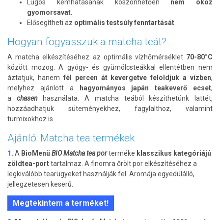
Lúgos kémhatásának köszönhetően
nem okoz
gyomorsavat
.
Elősegítheti az
optimális testsúly fenntartását
.
Hogyan fogyasszuk a matcha teát?
A matcha elkészítéséhez az optimális vízhőmérséklet
70-80°C
között mozog. A gyógy- és gyümölcsteákkal ellentétben nem
áztatjuk, hanem
fél percen át kevergetve feloldjuk a vízben
,
melyhez ajánlott a
hagyományos japán teakeverő ecset
,
a
chasen
használata. A matcha teából készíthetünk lattét,
hozzáadhatjuk süteményekhez, fagylalthoz, valamint
turmixokhoz is.
Ajánló: Matcha tea termékek
1
.
A
BioMenü
BIO Matcha tea por
terméke
klasszikus kategóriájú
zöldtea-port
tartalmaz. A finomra őrölt por elkészítéséhez a
legkiválóbb tearügyeket használják fel. Aromája egyedülálló,
jellegzetesen keserű.
Megtekintem a terméket!