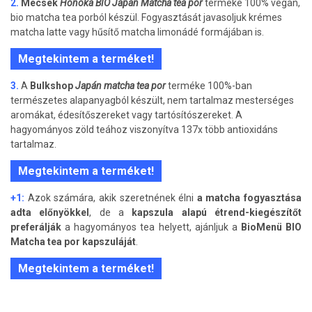
2.
Mecsek
Honoka BIO Japán Matcha tea por
terméke 100% vegán,
bio matcha tea porból készül. Fogyasztását javasoljuk krémes
matcha latte vagy hűsítő matcha limonádé formájában is.
Megtekintem a terméket!
3.
A
Bulkshop
Japán matcha tea por
terméke 100%-ban
természetes alapanyagból készült, nem tartalmaz mesterséges
aromákat, édesítőszereket vagy tartósítószereket. A
hagyományos zöld teához viszonyítva 137x több antioxidáns
tartalmaz.
Megtekintem a terméket!
+1:
Azok számára, akik szeretnének élni
a matcha fogyasztása
adta előnyökkel
, de a
kapszula alapú étrend-kiegészítőt
preferálják
a hagyományos tea helyett, ajánljuk a
BioMenü BIO
Matcha tea por kapszuláját
.
Megtekintem a terméket!