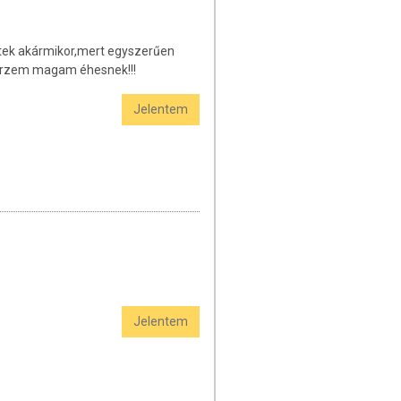
tek akármikor,mert egyszerűen
 érzem magam éhesnek!!!
Jelentem
Jelentem