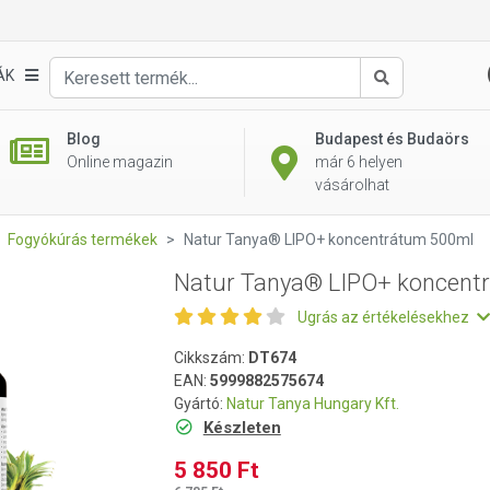
rátum 500ml
ÁK
Keresés
Blog
Budapest és Budaörs
Online magazin
már 6 helyen
vásárolhat
Fogyókúrás termékek
Natur Tanya® LIPO+ koncentrátum 500ml
Natur Tanya® LIPO+ koncent
Ugrás az értékelésekhez
Cikkszám:
DT674
EAN:
5999882575674
Gyártó:
Natur Tanya Hungary Kft.
Készleten
5 850 Ft