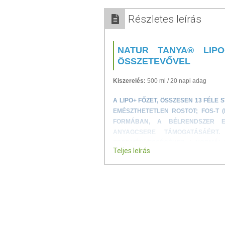
Részletes leírás
NATUR TANYA® LIP
ÖSSZETEVŐVEL
Kiszerelés:
500 ml / 20 napi adag
A LIPO+ FŐZET, ÖSSZESEN 13 FÉLE
EMÉSZTHETETLEN ROSTOT; FOS-T 
FORMÁBAN, A BÉLRENDSZER E
ANYAGCSERE TÁMOGATÁSÁÉRT
EREDMÉNYESSÉGÉHEZ, A NORMÁL 
Teljes leírás
HORMONÁLIS EGYENSÚLY FENNTAR
VEGÁN, FOLYÉKONY ÉTREND-K
13 FÉLE ÖSSZETEVŐ GYÓGYNÖ
NEM TARTALMAZ HOZZÁADOTT 
A Lipo+ hatóanyagai hozzájárul