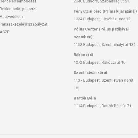
Rendelés lemondása
2040 Budaörs, Szabadság út 61.
értörzs kivonat
2 mg
Reklamáció, panasz
Fény utcai piac (Príma kijáratánál)
Adatvédelem
0,1 mg
1024 Budapest, Lövőház utca 12.
Panaszkezelési szabályzat
Pólus Center (Pólus patikával
termés kivonat
1,34 mg
ÁSZF
szemben)
0,4 mg
1152 Budapest, Szentmihályi út 131.
Rákóczi út
1072 Budapest, Rákóczi út 10.
Szent István körút
 elől elzárva tartandó! Felbontás után hűtőben tárolandó!
1137 Budapest, Szent István Körút
18.
Bartók Béla
ék megvásárlásával magyar munkahelyeket támogat!
1114 Budapest, Bartók Béla út 71.
san frissítjük, törekszünk arra, hogy naprakészek legyenek.
, hogy ennek ellenére a webshopon szereplő adatok (beleértve a
 allergén információkat is) csak tájékoztató jellegűek, a tényleges
mészetéből adódóan. A friss, aktuális információkat a termékek