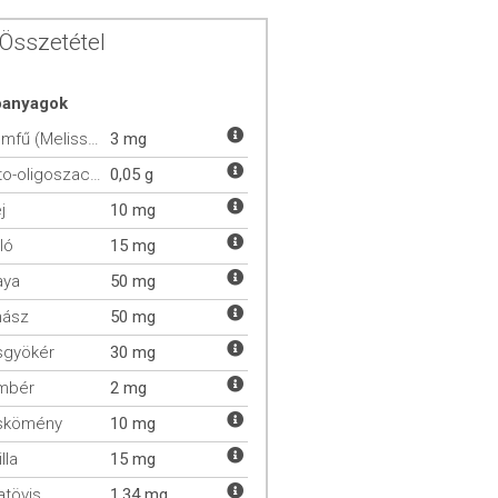
Összetétel
óanyagok
Citromfű (Melissa officinalis)
3 mg
Frukto-oligoszacharid (FOS)
0,05 g
j
10 mg
ló
15 mg
aya
50 mg
nász
50 mg
sgyökér
30 mg
mbér
2 mg
skömény
10 mg
lla
15 mg
atövis
1,34 mg