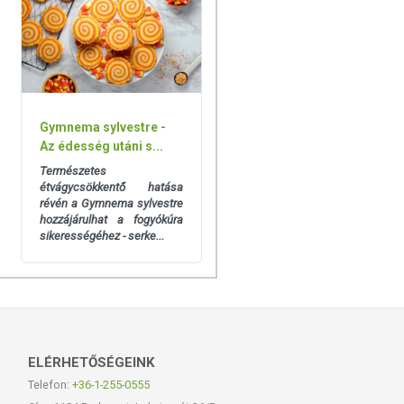
Gymnema sylvestre -
Az édesség utáni s...
Természetes
étvágycsökkentő hatása
révén a Gymnema sylvestre
hozzájárulhat a fogyókúra
sikerességéhez - serke...
ELÉRHETŐSÉGEINK
Telefon:
+36-1-255-0555