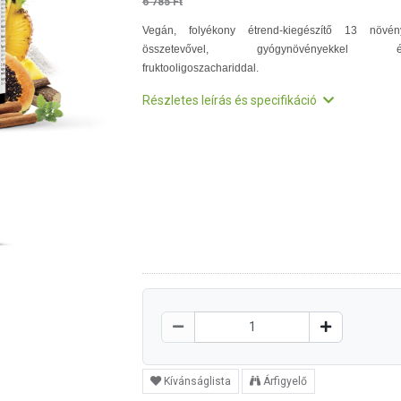
6 785 Ft
Vegán, folyékony étrend-kiegészítő 13 növén
összetevővel, gyógynövényekkel é
fruktooligoszachariddal.
Részletes leírás és specifikáció
Kívánságlista
Árfigyelő