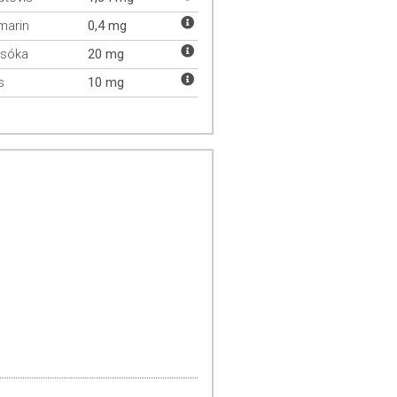
imarin
0,4 mg
csóka
20 mg
s
10 mg