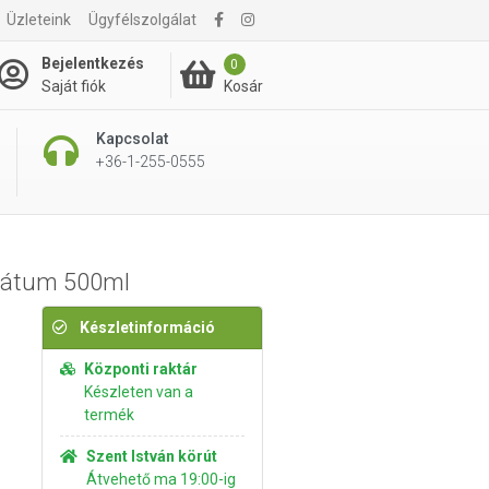
5 850 Ft
Üzleteink
Ügyfélszolgálat
Kosárba rakom
6 785 Ft
Bejelentkezés
0
Kosár
Saját fiók
Kapcsolat
+36-1-255-0555
rátum 500ml
Készletinformáció
Központi raktár
Készleten van a
termék
Szent István körút
Átvehető ma 19:00-ig