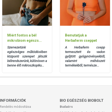
onat
20 mg
0,6 mg
kivonat
15 mg
45 µg
Miért fontos a bél
Bemutatjuk a
mikrobiom egészs...
Herbaferm cseppet
t
15 mg
Szervezetünk
A Herbaferm csepp
15 µg
egészséges működésében
termesztett és vadon
központi szerepet játszik
gyűjtött gyógynövényekből,
bélrendszerünk, különösen a
valamint méhészeti
rmés kivonat 4:1
10 mg
benne élő mikroszkopiku...
termékekből, természe...
50 µg
nat 4:1
10 mg
eg kivonat
10 mg
rág kivonat
3 mg
INFORMÁCIÓK
BIO EGÉSZSÉG BIOBOLT
Rendelés módosítása
Budaörs
120 µg