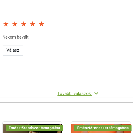
r (glicerin), tartósítószerek (kálium-szorbát, nátrium-benzoát),
apaya (Carica papaya L.) termés kivonat 4:1, ananász (Ananas
r (Glycyrrhyza glabra L.) kivonat, articsóka (Cynara Scolymus L.)
illa L.) virág kivonat, komló (Humulus Lupulus L.) toboz kivonat,
Nekem bevált
av), édeskömény (Foeniculum Vulgare L.) termés kivonat, ánizs
:1, fahéj (Cinnamomun zeylanicum L.) kéreg kivonat 4:1, orvosi
Válasz
s hajtás kivonat, gyömbér (Zingiber officinale Rosc.) gyökértörzs
ertn.) termés kivonat.
25 ml-ben
50 mg
További válaszok
ivonat (250 GDU*/g)
50 mg
t 4:1
50 mg
at
30 mg
5,7 mg
Emésztőrendszer támogatása
Emésztőrendszer támogatása