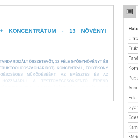
Hat
O+ KONCENTRÁTUM - 13 NÖVÉNYI
Fahé
 STANDARDIZÁLT ÖSSZETEVŐT, 12 FÉLE GYÓGYNÖVÉNYT ÉS
Kom
(FRUKTOOLIGOSZACHARIDOT) KONCENTRÁL, FOLYÉKONY
GÉSZSÉGES MŰKÖDÉSÉÉRT, AZ EMÉSZTÉS ÉS AZ
Pap
. HOZZÁJÁRUL A TESTTÖMEGCSÖKKENTŐ ÉTREND
Ana
VÉRCUKORSZINT FENNTARTÁSÁHOZ ÉS A TERMÉSZETES
TÁSÁHOZ.
Éde
IEGÉSZÍTŐ
Gyö
VÉNYEK ÉS FOS (FRUKTOOLIGOSZACHARID) ÉLELMI ROST
AROMÁT, 20 NAPI ADAG
Éde
nak:
Kami
Mári