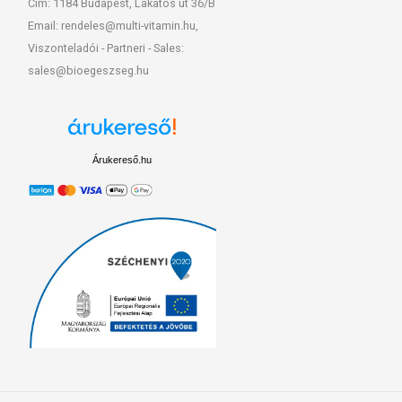
Cím: 1184 Budapest, Lakatos út 36/B
Email: rendeles@multi-vitamin.hu,
Viszonteladói - Partneri - Sales:
sales@bioegeszseg.hu
Árukereső.hu