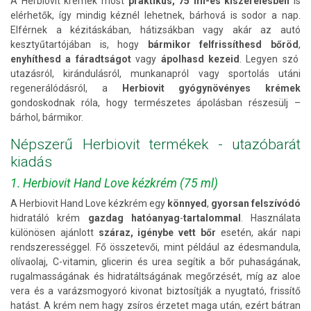
A Herbiovit krémek most
praktikus, 75 ml-es kiszerelésben
is
elérhetők, így mindig kéznél lehetnek, bárhová is sodor a nap.
Elférnek a kézitáskában, hátizsákban vagy akár az autó
kesztyűtartójában is, hogy
bármikor felfrissíthesd bőröd
,
enyhíthesd a fáradtságot
vagy
ápolhasd kezeid
. Legyen szó
utazásról, kirándulásról, munkanapról vagy sportolás utáni
regenerálódásról, a
Herbiovit gyógynövényes krémek
gondoskodnak róla, hogy természetes ápolásban részesülj –
bárhol, bármikor.
Népszerű Herbiovit termékek - utazóbarát
kiadás
1. Herbiovit Hand Love kézkrém (75 ml)
A Herbiovit Hand Love kézkrém egy
könnyed
,
gyorsan felszívódó
hidratáló krém
gazdag hatóanyag
-
tartalommal
. Használata
különösen ajánlott
száraz, igénybe vett bőr
esetén, akár napi
rendszerességgel. Fő összetevői, mint például az édesmandula,
olívaolaj, C-vitamin, glicerin és urea segítik a bőr puhaságának,
rugalmasságának és hidratáltságának megőrzését, míg az aloe
vera és a varázsmogyoró kivonat biztosítják a nyugtató, frissítő
hatást. A krém nem hagy zsíros érzetet maga után, ezért bátran