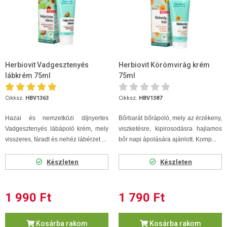
Herbiovit Vadgesztenyés
Herbiovit Körömvirág krém
lábkrém 75ml
75ml
Cikksz.
HBV1363
Cikksz.
HBV1387
Hazai és nemzetközi díjnyertes
Bőrbarát bőrápoló, mely az érzékeny,
Vadgesztenyés lábápoló krém, mely
viszketésre, kipirosodásra hajlamos
visszeres, fáradt és nehéz lábérzet ...
bőr napi ápolására ajánlott. Komp...
Készleten
Készleten
1 990 Ft
1 790 Ft
Kosárba rakom
Kosárba rakom