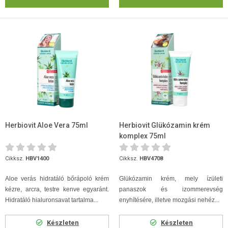
Herbiovit Aloe Vera 75ml
Herbiovit Glükózamin krém
komplex 75ml
Cikksz.
HBV1400
Cikksz.
HBV4708
Aloe verás hidratáló bőrápoló krém
Glükózamin krém, mely ízületi
kézre, arcra, testre kenve egyaránt.
panaszok és izommerevség
Hidratáló hialuronsavat tartalma...
enyhítésére, illetve mozgási nehéz...
Készleten
Készleten