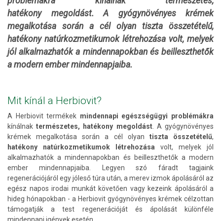
problémákra kínálnak természetes,
hatékony megoldást. A gyógynövényes krémek
megalkotása során a cél olyan tiszta összetételű,
hatékony natúrkozmetikumok létrehozása volt, melyek
jól alkalmazhatók a mindennapokban és beilleszthetők
a modern ember mindennapjaiba.
Mit kínál a Herbiovit?
A Herbiovit termékek
mindennapi egészségügyi problémákra
kínálnak
természetes, hatékony megoldást
. A gyógynövényes
krémek megalkotása során a cél olyan
tiszta összetételű
,
hatékony natúrkozmetikumok létrehozása
volt, melyek jól
alkalmazhatók a mindennapokban és beilleszthetők a modern
ember mindennapjaiba. Legyen szó fáradt tagjaink
regenerációjáról egy jóleső túra után, a merev izmok ápolásáról az
egész napos irodai munkát követően vagy kezeink ápolásáról a
hideg hónapokban - a Herbiovit gyógynövényes krémek célzottan
támogatják a test regenerációját és ápolását különféle
mindennapi igények esetén.