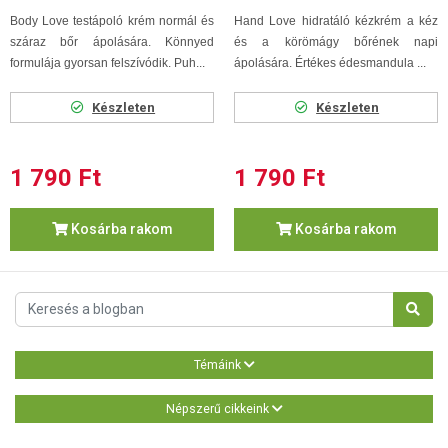
Body Love testápoló krém normál és
Hand Love hidratáló kézkrém a kéz
száraz bőr ápolására. Könnyed
és a körömágy bőrének napi
formulája gyorsan felszívódik. Puh...
ápolására. Értékes édesmandula ...
Készleten
Készleten
1 790 Ft
1 790 Ft
Kosárba rakom
Kosárba rakom
Témáink
Népszerű cikkeink