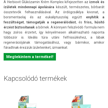
A Herbiovit Glükózamin Krém Komplex kifejezetten az
izmok és
ízületek mindennapi ápolására
készült, természetes, bőrbarát
összetevők felhasználásával. Az ördögcsáklya kivonat, a
borsmentaolaj és az eukaliptuszolaj együtt
enyhítik a
feszültséget
,
támogatják a regenerálódást
, és
friss, hűsítő
érzést biztosítanak
a bőrnek. A könnyen felszívódó formula nem
hagy zsíros érzetet, így kényelmesen alkalmazható naponta
többször is. Ideális túra utáni felfrissüléshez, a lábak
regenerációjának támogatásához, vagy bármikor, amikor
fáradtnak érezzük ízületeinket, izmainkat.
Megtekintem a terméket!
Kapcsolódó termékek