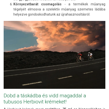
Környezetbarát csomagolás
- a termékek műanyag
tégelyét elmosva a szelektív műanyag szemetes ládába
helyezve gondoskodhatunk az újrahasznosításról.
Dobd a táskádba és vidd magaddal a
tubusos Herbiovit krémeket!