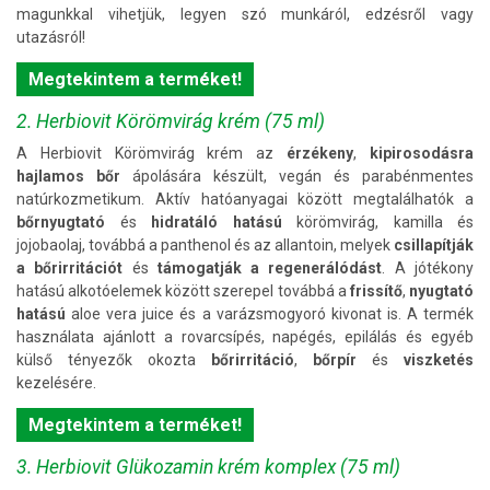
magunkkal vihetjük, legyen szó munkáról, edzésről vagy
utazásról!
Megtekintem a terméket!
2. Herbiovit Körömvirág krém (75 ml)
A Herbiovit Körömvirág krém az
érzékeny
,
kipirosodásra
hajlamos bőr
ápolására készült, vegán és parabénmentes
natúrkozmetikum. Aktív hatóanyagai között megtalálhatók a
bőrnyugtató
és
hidratáló hatású
körömvirág, kamilla és
jojobaolaj, továbbá a panthenol és az allantoin, melyek
csillapítják
a bőrirritációt
és
támogatják a regenerálódást
. A jótékony
hatású alkotóelemek között szerepel továbbá a
frissítő
,
nyugtató
hatású
aloe vera juice és a varázsmogyoró kivonat is. A termék
használata ajánlott a rovarcsípés, napégés, epilálás és egyéb
külső tényezők okozta
bőrirritáció
,
bőrpír
és
viszketés
kezelésére.
Megtekintem a terméket!
3. Herbiovit Glükozamin krém komplex (75 ml)