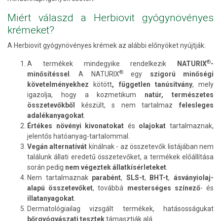
Miért válaszd a Herbiovit gyógynövényes
krémeket?
A Herbiovit gyógynövényes krémek az alábbi előnyöket nyújtják:
®
A termékek mindegyike rendelkezik
NATURIX
-
®
minősítéssel
.
A NATURIX
egy
szigorú minőségi
követelményekhez
kötött
, független tanúsítvány
, mely
ig
azolja, hogy a kozmetikum
natúr, természetes
összetevőkből
készült, s nem tartalmaz
felesleges
adalékanyagokat
.
Értékes növényi kivonatokat
és
olajokat
tartalmaznak,
jelentős hatóanyag-tartalommal.
Vegán alternatívát
kínálnak - az összetevők listájában nem
találunk állati eredetű összetevőket, a termékek előállítása
során pedig
nem végeztek állatkísérleteket
.
Nem tartalmaznak
parabént
,
SLS-t
,
BHT-t
,
ásványiolaj-
alapú összetevőket
, továbbá
mesterséges színező
- és
illatanyagokat
.
Dermatológiailag vizsgált termékek, hatásosságukat
bőrgyógyászati tesztek
támasztják alá.