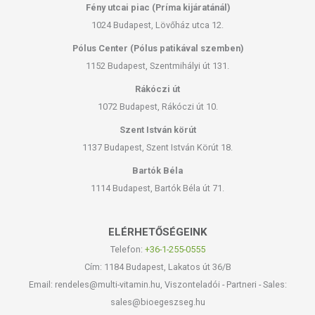
Fény utcai piac (Príma kijáratánál)
1024 Budapest, Lövőház utca 12.
Pólus Center (Pólus patikával szemben)
1152 Budapest, Szentmihályi út 131.
Rákóczi út
1072 Budapest, Rákóczi út 10.
Szent István körút
1137 Budapest, Szent István Körút 18.
Bartók Béla
1114 Budapest, Bartók Béla út 71.
ELÉRHETŐSÉGEINK
Telefon:
+36-1-255-0555
Cím: 1184 Budapest, Lakatos út 36/B
Email: rendeles@multi-vitamin.hu, Viszonteladói - Partneri - Sales:
sales@bioegeszseg.hu