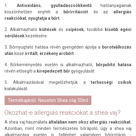
1.
Antioxidáns
,
gyulladáscsökkentő
hatóanyagainak
köszönhetően enyhíti a
bőrirritációt
és az
allergiás
reakciókat
,
nyugtatja a bőrt
.
2. Alkalmazható
kiütések
és
csípések
, továbbá
kisebb égési
sérülések
kezelésére.
3. Bőrnyugtató hatása révén gyengéden ápolja a
borotválkozás
után
kissé
irritált
,
érzékeny arcbőrt
.
4. Bőrkeményedés esetén is alkalmazható,
bőrpuhító hatása
révén elősegíti a
kirepedezett bőr
gyógyulását.
5. Alkalmazásával megelőzhetjük a
terhességi csíkok
kialakulását.
Termékajánló: Neuston Shea olaj 50ml
Okozhat-e allergiás reakciókat a shea vaj?
A shea vaj használata
általában nem okoz allergiás reakciókat
.
Azonban, mint minden természetes bőrápoló, úgy a shea vaj
alkalmazása esetén is felléphet valamilyen bőrirritáció -