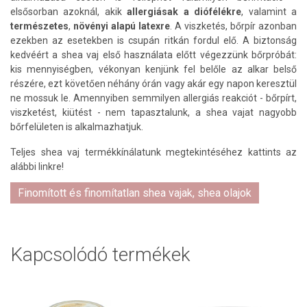
elsősorban azoknál, akik
allergiásak a diófélékre
, valamint a
természetes
,
növényi alapú latexre
. A viszketés, bőrpír azonban
ezekben az esetekben is csupán ritkán fordul elő. A biztonság
kedvéért a shea vaj első használata előtt végezzünk bőrpróbát:
kis mennyiségben, vékonyan kenjünk fel belőle az alkar belső
részére, ezt követően néhány órán vagy akár egy napon keresztül
ne mossuk le. Amennyiben semmilyen allergiás reakciót - bőrpírt,
viszketést, kiütést - nem tapasztalunk, a shea vajat nagyobb
bőrfelületen is alkalmazhatjuk.
Teljes shea vaj termékkínálatunk megtekintéséhez kattints az
alábbi linkre!
Finomított és finomítatlan shea vajak, shea olajok
Kapcsolódó termékek