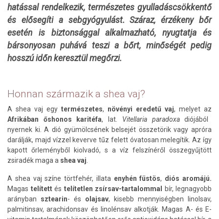
hatással rendelkezik, természetes gyulladáscsökkentő
és elősegíti a sebgyógyulást.
Száraz, érzékeny bőr
esetén is biztonsággal alkalmazható, nyugtatja és
bársonyosan puhává teszi a bőrt, minőségét pedig
hosszú időn keresztül megőrzi.
Honnan származik a shea vaj?
A shea vaj egy
természetes
,
növényi eredetű vaj
, melyet az
Afrikában őshonos karitéfa
, lat.
Vitellaria paradoxa
diójából
nyernek ki. A dió gyümölcsének belsejét összetörik vagy apróra
darálják, majd vízzel keverve tűz felett óvatosan melegítik. Az így
kapott őrleményből kiolvadó, s a víz felszínéről összegyűjtött
zsiradék maga a
shea vaj
.
A shea vaj színe törtfehér, illata
enyhén füstös
,
diós aromájú.
Magas
telített
és
telítetlen zsírsav-tartalommal
bír, legnagyobb
arányban
sztearin
- és
olajsav
, kisebb mennyiségben linolsav,
palmitinsav, arachidonsav és linolénsav alkotják. Magas A- és E-