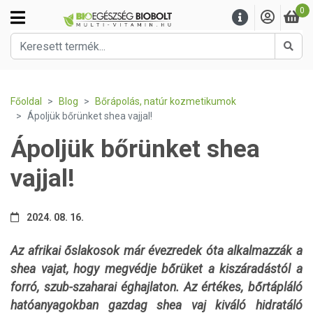
0
Kere
Főoldal
Blog
Bőrápolás, natúr kozmetikumok
Ápoljük bőrünket shea vajjal!
Ápoljük bőrünket shea
vajjal!
2024. 08. 16.
Az afrikai őslakosok már évezredek óta alkalmazzák a
shea vajat, hogy megvédje bőrüket a kiszáradástól a
forró, szub-szaharai éghajlaton. Az értékes, bőrtápláló
hatóanyagokban gazdag shea vaj kiváló hidratáló