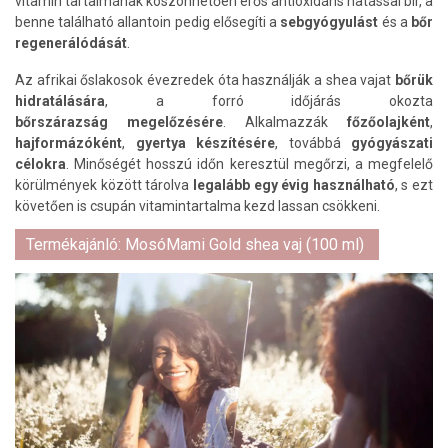
vitamin tartalmának köszönhetően erős antioxidáns hatással bír, a
benne található allantoin pedig elősegíti a
sebgyógyulást
és a
bőr
regenerálódását
.
Az afrikai őslakosok évezredek óta használják a shea vajat
bőrük
hidratálására
, a forró időjárás okozta
bőrszárazság megelőzésére
. Alkalmazzák
főzőolajként
,
hajformázóként
,
gyertya készítésére
, továbbá
gyógyászati
célokra
. Minőségét hosszú időn keresztül megőrzi, a megfelelő
körülmények között tárolva
legalább egy évig használható
, s ezt
követően is csupán vitamintartalma kezd lassan csökkeni.
Termékajánló: MosóMami Gold shea vaj (100 ml)