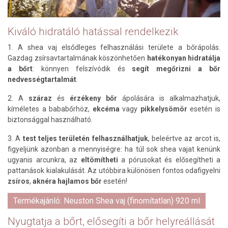
Kiváló hidratáló hatással rendelkezik
1. A shea vaj elsődleges felhasználási területe a bőrápolás.
Gazdag zsírsavtartalmának köszönhetően
hatékonyan hidratálja
a bőrt
: könnyen felszívódik és
segít megőrizni a bőr
nedvességtartalmát
.
2. A
száraz
és
érzékeny bőr
ápolására is alkalmazhatjuk,
kíméletes a bababőrhöz,
ekcéma
vagy
pikkelysömör
esetén is
biztonsággal használható.
3. A
test teljes területén felhasználhatjuk
, beleértve az arcot is,
figyeljünk azonban a mennyiségre: ha túl sok shea vajat kenünk
ugyanis arcunkra, az
eltömítheti
a pórusokat és elősegítheti a
pattanások kialakulását. Az utóbbira különösen fontos odafigyelni
zsíros
,
aknéra hajlamos bőr
esetén!
Termékajánló: Neuston Shea vaj (finomítatlan) 920 ml
Nyugtatja a bőrt, elősegíti a bőr helyreállását