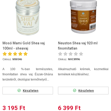
Mosó Mami Gold Shea vaj
Neuston Shea vaj 920 ml
100ml - sheavaj
finomítatlan
Cikksz.
MM046
Cikksz.
NHC8996
A 100 %-ban természetes,
Alkalmazható krémek, kozmetikai
finomítatlan shea vaj Észak-Ghána
termékek készítéséhez.
területéről, ökológiai termőhelyrő...
Készleten
Készleten
3 195 Ft
6 399 Ft