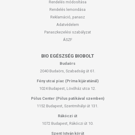
Rendelés módosítása
Rendelés lemondása
Reklamáció, panasz
Adatvédelem
Panaszkezelési szabályzat
ÁSZF
BIO EGÉSZSÉG BIOBOLT
Budaörs
2040 Budaörs, Szabadság út 61.
Fény utcai piac (Príma kijáratánál)
1024 Budapest, Lövőház utca 12.
Pólus Center (Pólus patikával szemben)
1152 Budapest, Szentmihályi út 131.
Rákóczi út
1072 Budapest, Rákóczi út 10.
Szent István körút