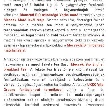
tartó energizáló hatást
fejt ki. A gyógynövény forrázatát
hidegen és melegen is fogyaszthatjuk
. Kiváló
választás
Biomenü BIO minőségű Yerba maté
terméke vagy a
Mecsek Maté levél teája
. Szintén stimuláló, éberséget fokozó
hatással bír a
matcha tea
, mely a hagyományos
japán
teaceremóniák
szerves részét képezi, s amit a
legmagasabb
minőségű és legaromásabb
zöld teaként
tartanak számon. A
matcha tea kiváló ajándék a hagyományos zöld teák kedvelői
számára - figyelmedbe ajánljuk például a
Mecsek BIO minősítésű
matcha teáját
!
A tradicionális teák közé tartozik, ám egy egészen másik terület
hagyománya az
angol fekete tea
(lásd:
Mecsek Bio English
breakfast tea
). A fekete tea
frissítő, élénkítő hatással bír
,
segítséget nyújt az
immunrendszer védekezőképességének
fenntartásában
, valamint hozzájárul a
koleszterin
és a
vérnyomás
egészséges szinten tartásához. A sort az
UKKO Vital
Greens
fantázianevű termékével
zárjuk: a finom és
adalékmentes teapor a
mikro- és makrotápanyagok
elképesztően széles skáláját
tartalmazza kizárólag tiszta,
ellenőrzött forrásból származó összetevők kivonatának