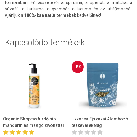
formájában. Fő összetevői a spirulina, a spenót, a matcha, a
búzafű, a kurkuma, a gyömbér, a lucuma és az útifűmaghéj.
Ajánljuk a
100%-ban natúr termékek
kedvelőinek!
Kapcsolódó termékek
-8%
Organic Shop tusfürdő bio
Ukko tea Éjszakai Álomhozó
mandarin és mangó kivonattal
teakeverék 80g
280 ml