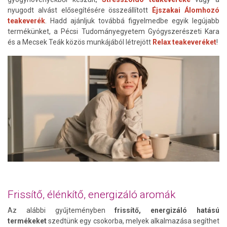
nyugodt alvást elősegítésére összeállított
Éjszakai Álomhozó
teakeverék
. Hadd ajánljuk továbbá figyelmedbe egyik legújabb
termékünket, a Pécsi Tudományegyetem Gyógyszerészeti Kara
és a Mecsek Teák közös munkájából létrejött
Relax teakeveréket
!
Frissítő, élénkítő, energizáló aromák
Az alábbi gyűjteményben
frissítő, energizáló hatású
termékeket
szedtünk egy csokorba, melyek alkalmazása segíthet