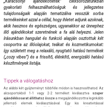
„Karácsonyi ajándékötletek” cikksorozatunkban
gyakorlati felhasználhatóságuk és jellegzetes
tulajdonságaik alapján tematizálva vesszük sorba
termékeinket azzal a céllal, hogy ihletet adjunk azoknak,
akik hasznos és egészséges, ugyanakkor az ünnephez
illő ajándékokat szeretnének a fa alá helyezni. Jelen
írásunkban hangulat és funkció alapján osztottuk két
csoportra az illóolajokat, teákat és kozmetikumokat:
így született meg a relaxáló, nyugtató hatású termékek
(„cozy vibes”) és a frissítő, élénkítő, energizáló hatású
készítmények listája.
Tippek a válogatáshoz
Az alábbi két gyűjteményt többféle módon is hasznosíthatod. Az
alcsoportokból 1-1 vagy 2-2 terméket kiválasztva
szuper
ajándékkosarat állíthatsz össze
a megajándékozottra leginkább
jellemző elemek kiválasztásával. Egy kis kreativitással