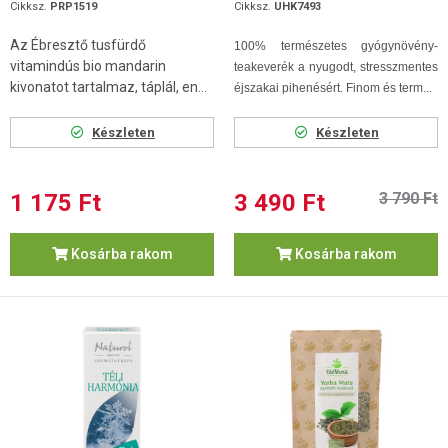
Cikksz.
PRP1519
Cikksz.
UHK7493
Az Ébresztő tusfürdő
100% természetes gyógynövény-
vitamindús bio mandarin
teakeverék a nyugodt, stresszmentes
kivonatot tartalmaz, táplál, en...
éjszakai pihenésért. Finom és term...
Készleten
Készleten
1 175 Ft
3 490 Ft
3 790 Ft
Kosárba rakom
Kosárba rakom