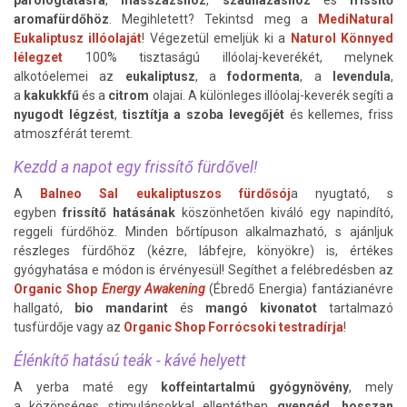
párologtatásra
,
masszázshoz
,
szaunázáshoz
és
frissítő
aromafürdőhöz
. Megihletett? Tekintsd meg a
MediNatural
Eukaliptusz illóolaját
! Végezetül emeljük ki a
Naturol Könnyed
lélegzet
100% tisztaságú illóolaj-keverékét, melynek
alkotóelemei az
eukaliptusz
, a
fodormenta
, a
levendula
,
a
kakukkfű
és a
citrom
olajai. A különleges illóolaj-keverék segíti a
nyugodt légzést
,
tisztítja a szoba levegőjét
és kellemes, friss
atmoszférát teremt.
Kezdd a napot egy frissítő fürdővel!
A
Balneo Sal eukaliptuszos fürdősój
a nyugtató, s
egyben
frissítő hatásának
köszönhetően kiváló egy napindító,
reggeli fürdőhöz. Minden bőrtípuson alkalmazható, s ajánljuk
részleges fürdőhöz (kézre, lábfejre, könyökre) is, értékes
gyógyhatása e módon is érvényesül! Segíthet a felébredésben az
Organic Shop
Energy Awakening
(Ébredő Energia) fantázianévre
hallgató,
bio mandarint
és
mangó kivonatot
tartalmazó
tusfürdője vagy az
Organic Shop Forrócsoki testradírja
!
Élénkítő hatású teák - kávé helyett
A yerba maté egy
koffeintartalmú
gyógynövény
, mely
a közönséges stimulánsokkal ellentétben
gyengéd, hosszan