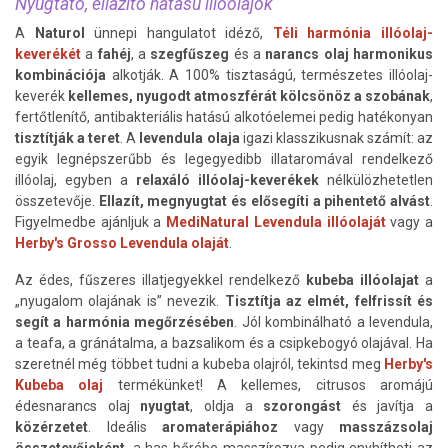
Nyugtató, ellazító hatású illóolajok
A
Naturol
ünnepi hangulatot idéző,
Téli harmónia illóolaj-
keverékét
a
fahéj
, a
szegfűszeg
és a
narancs
olaj harmonikus
kombinációja
alkotják. A 100% tisztaságú, természetes illóolaj-
keverék
kellemes, nyugodt atmoszférát kölcsönöz a szobának
,
fertőtlenítő, antibakteriális hatású alkotóelemei pedig hatékonyan
tisztítják a teret
. A
levendula olaja
igazi klasszikusnak számít: az
egyik legnépszerűbb és legegyedibb illataromával rendelkező
illóolaj, egyben a
relaxáló illóolaj-keverékek
nélkülözhetetlen
összetevője.
Ellazít, megnyugtat és elősegíti a pihentető alvást
.
Figyelmedbe ajánljuk a
MediNatural Levendula illóolaját
vagy a
Herby's Grosso Levendula olaját
.
Az édes, fűszeres illatjegyekkel rendelkező
kubeba illóolajat
a
„nyugalom olajának is” nevezik.
Tisztítja az elmét, felfrissít és
segít a harmónia megőrzésében
. Jól kombinálható a levendula,
a teafa, a gránátalma, a bazsalikom és a csipkebogyó olajával. Ha
szeretnél még többet tudni a kubeba olajról, tekintsd meg
Herby's
Kubeba olaj
termékünket! A kellemes, citrusos aromájú
édesnarancs olaj
nyugtat
, oldja a
szorongást
és javítja a
közérzetet
. Ideális
aromaterápiához
vagy
masszázsolaj