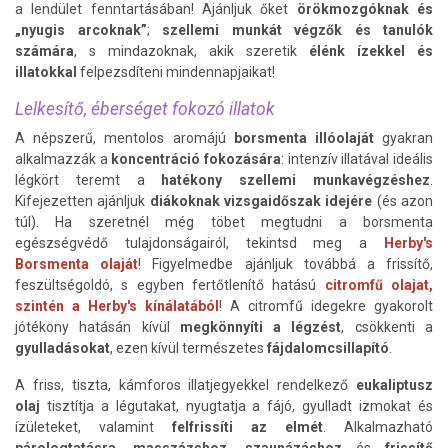
a lendület fenntartásában! Ajánljuk őket
örökmozgóknak és
„nyugis arcoknak”
;
szellemi munkát végzők és tanulók
számára
, s mindazoknak, akik szeretik
élénk ízekkel és
illatokkal
felpezsdíteni mindennapjaikat!
Lelkesítő, éberséget fokozó illatok
A népszerű, mentolos aromájú
borsmenta illóolaját
gyakran
alkalmazzák a
koncentráció fokozására
: intenzív illatával ideális
légkört teremt a
hatékony szellemi munkavégzéshez
.
Kifejezetten ajánljuk
diákoknak vizsgaidőszak idejére
(és azon
túl). Ha szeretnél még töbet megtudni a borsmenta
egészségvédő tulajdonságairól, tekintsd meg a
Herby's
Borsmenta olaját
! Figyelmedbe ajánljuk továbbá a frissítő,
feszültségoldó, s egyben fertőtlenítő hatású
citromfű olajat,
szintén a Herby's kínálatából
! A citromfű idegekre gyakorolt
jótékony hatásán kívül
megkönnyíti a légzést
, csökkenti a
gyulladásokat
, ezen kívül természetes
fájdalomcsillapító
.
A friss, tiszta, kámforos illatjegyekkel rendelkező
eukaliptusz
olaj
tisztítja a légutakat, nyugtatja a fájó, gyulladt izmokat és
ízületeket, valamint
felfrissíti az elmét
. Alkalmazható