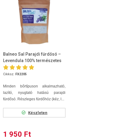
Balneo Sal Parajdi fürdősó –
Levendula 100% természetes
1000g
Cikksz.
FX2205
Minden bőrtípuson alkalmazható,
lazító, nyugtató hatású parajdi
fürdősó. Részleges fürdőhöz (kéz, l...
Készleten
1 950 Ft