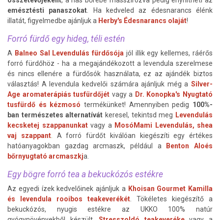
összetevőjeként
, a has bőrébe masszírozva pedig enyhítheti az
emésztésti panaszokat
. Ha kedveled az édesnarancs élénk
illatát, figyelmedbe ajánljuk a
Herby's Édesnarancs olaját
!
Forró fürdő egy hideg, téli estén
A
Balneo Sal Levendulás fürdősója
jól illik egy kellemes, ráérős
forró fürdőhöz - ha a megajándékozott a levendula szerelmese
és nincs ellenére a fürdősók használata, ez az ajándék biztos
választás! A levendula kedvelői számára ajánljuk még a
Silver-
Age aromaterápiás tusfürdőjét
vagy a
Dr. Konopka's Nyugtató
tusfürdő és kézmosó
termékünket! Amennyiben pedig
100%-
ban természetes alternatívát
keresel, tekintsd meg
Levendulás
kecsketej szappanunkat
vagy a
MosóMami Levendulás, shea
vaj szappant
.
A forró fürdőt kiválóan kiegészíti egy értékes
hatóanyagokban gazdag arcmaszk, például a
Benton Aloés
bőrnyugtató arcmaszkj
a.
Egy bögre forró tea a bekuckózós estékre
Az egyedi ízek kedvelőinek ajánljuk a
Khoisan Gourmet Kamilla
és levendula rooibos
te
akeverékét
. Tökéletes kiegészítő a
bekuckózós, nyugis estékre az
UKKO 100% natúr
gyógynövényekből készült,
Stresszoldó teakeveréke
vagy a