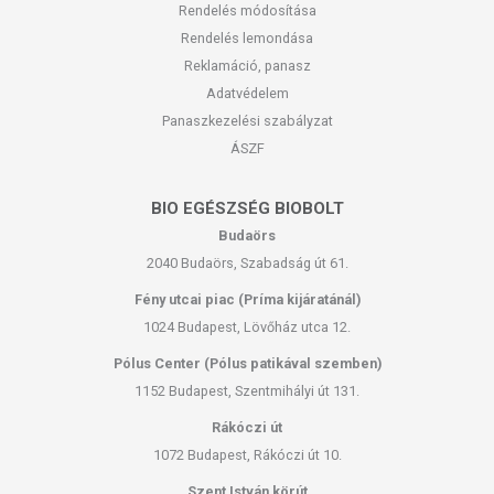
Rendelés módosítása
Rendelés lemondása
Reklamáció, panasz
Adatvédelem
Panaszkezelési szabályzat
ÁSZF
BIO EGÉSZSÉG BIOBOLT
Budaörs
2040 Budaörs, Szabadság út 61.
Fény utcai piac (Príma kijáratánál)
1024 Budapest, Lövőház utca 12.
Pólus Center (Pólus patikával szemben)
1152 Budapest, Szentmihályi út 131.
Rákóczi út
1072 Budapest, Rákóczi út 10.
Szent István körút