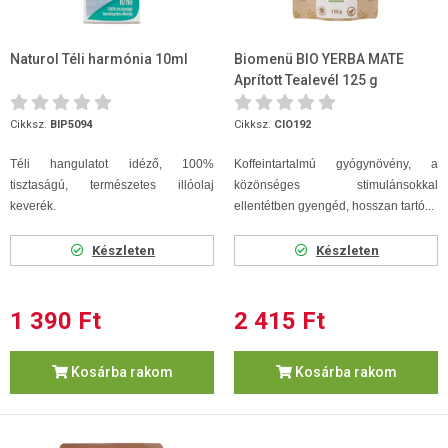
Naturol Téli harmónia 10ml
Biomenü BIO YERBA MATE
Aprított Tealevél 125 g
Cikksz.
BIP5094
Cikksz.
CIO192
Téli hangulatot idéző, 100%
Koffeintartalmú gyógynövény, a
tisztaságú, természetes illóolaj
közönséges stimulánsokkal
keverék.
ellentétben gyengéd, hosszan tartó...
Készleten
Készleten
1 390 Ft
2 415 Ft
Kosárba rakom
Kosárba rakom