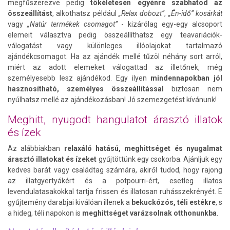
megfűszerezve pedig
tökéletesen egyénre szabhatod az
összeállítást
, alkothatsz például
„Relax dobozt”
,
„Én-idő” kosárkát
vagy
„Natúr termékek csomagot”
- kizárólag egy-egy alcsoport
elemeit választva pedig összeállíthatsz egy teavariációk-
válogatást vagy különleges illóolajokat tartalmazó
ajándékcsomagot. Ha az ajándék mellé tűzöl néhány sort arról,
miért az adott elemeket válogattad az illetőnek, még
személyesebb lesz ajándékod. Egy ilyen
mindennapokban jól
hasznosítható, személyes összeállítással
biztosan nem
nyúlhatsz mellé az ajándékozásban! Jó szemezgetést kívánunk!
Meghitt, nyugodt hangulatot árasztó illatok
és ízek
Az alábbiakban
relaxáló hatású, meghittséget és nyugalmat
árasztó illatokat
és ízeket
gyűjtöttünk egy csokorba. Ajánljuk egy
kedves barát vagy családtag számára, akiről tudod, hogy rajong
az illatgyertyákért és a potpourri-ért, esetleg illatos
levendulatasakokkal tartja frissen és illatosan ruhásszekrényét. E
gyűjtemény darabjai kiválóan illenek a
bekuckózós, téli estékre
, s
a hideg, téli napokon is
meghittséget varázsolnak otthonunkba
.