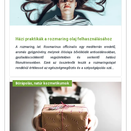
többet ne tegyél. Használata előtt bőrpróba végzése javasolt.
Végezz bőrtesztet egy kis felületen hígított illóolaj
keverékkel! Tünetmentesség esetén tovább használható! Ne kerüljön
szembe, belső fülbe és érzékeny testfelületekre!
Várandós
édesanyák ne használják!
Kerülni kell szoptatás ideje alatt, mert az
illóolaj csökkentheti a tejképződést. Használata 6 év alatti
Házi praktikák a rozmaring olaj felhasználásához
gyerekeknek nem javasolt!
A rozmaring, lat. Rosmarinus officinalis egy mediterrán eredetű,
aromás gyógynövény, melynek illóolaja bővölködik antioxidánsokban,
gyulladáscsökkentő vegyületekben és serkentő hatású
TOVÁBBI TUDNIVALÓK A TERMÉKRŐL:
fitonutriensekben. Ezek az összetevők teszik a rozmaringolajat
rendkívül értékessé az egészségmegőrzés és a szépségápolás szá...
Gázkromatográffal bevizsgált, kemotípus szerint bevizsgált
termék.
Bőrápolás, natúr kozmetikumok
Tárolás:
Hűvös, fénytől védett helyen, zárt kupakkal. Hűtőben tárolva
az olaj zavarossá válhat, de ez nincs hatással a termék minőségére.
Forgalmazza:
Farkas Péter e. v., Pécs
Származási hely:
EU