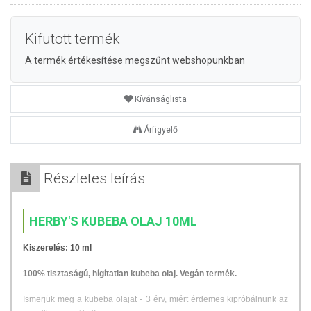
Kifutott termék
A termék értékesítése megszűnt webshopunkban
Kívánságlista
Árfigyelő
Részletes leírás
HERBY'S KUBEBA OLAJ 10ML
Kiszerelés: 10 ml
100% tisztaságú, hígítatlan kubeba olaj. Vegán termék.
Ismerjük meg a kubeba olajat - 3 érv, miért érdemes kipróbálnunk az