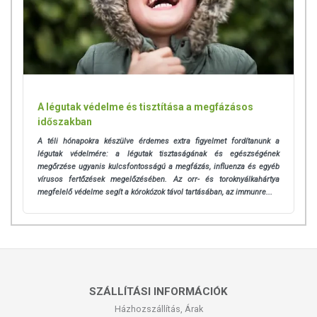
A légutak védelme és tisztítása a megfázásos
időszakban
A téli hónapokra készülve érdemes extra figyelmet fordítanunk a
légutak védelmére: a légutak
tisztaságának és egészségének
megőrzése ugyanis kulcsfontosságú a megfázás, influenza és egyéb
vírusos fertőzések megelőzésében. Az orr- és toroknyálkahártya
megfelelő védelme segít a kórokózok távol tartásában, az immunre...
SZÁLLÍTÁSI INFORMÁCIÓK
Házhozszállítás, Árak