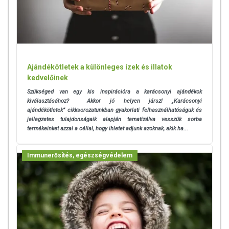
Ajándékötletek a különleges ízek és illatok
kedvelőinek
Szükséged van egy kis inspirációra a karácsonyi ajándékok
kiválasztásához? Akkor jó helyen jársz! „Karácsonyi
ajándékötletek” cikksorozatunkban gyakorlati felhasználhatóságuk és
jellegzetes tulajdonságaik alapján tematizálva vesszük sorba
termékeinket azzal a céllal, hogy ihletet adjunk azoknak, akik ha...
Immunerősítés, egészségvédelem