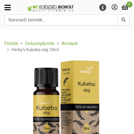
0
Kere
Főoldal
Szépségápolás
Illóolajok
Herby's Kubeba olaj 10ml