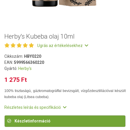
Herby's Kubeba olaj 10ml
Ugrás az értékelésekhez
Cikkszám:
HBY0220
EAN:
5999566360220
Gyártó:
Herby's
1 275 Ft
100% tisztaságú, gázkromatográffal bevizsgált, vízgőzdesztillációval készült
kubeba olaj (Litsea cubeba).
Részletes leírás és specifikáció
Készletinformáció