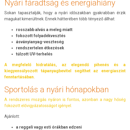
Nyári fáradtság és energiahiány
Sokan tapasztalják, hogy a nyári időszakban gyakrabban érzik
magukat kimerültnek. Ennek hátterében több tényező állhat:
rosszabb alvás a meleg miatt
fokozott folyadékvesztés
ásványianyag-veszteség
rendszertelen étkezések
túlzott UV-terhelés
A megfelelő hidratálás, az elegendő pihenés és a
kiegyensúlyozott tápanyagbevitel segíthet az energiaszint
fenntartásában.
Sportolás a nyári hónapokban
A rendszeres mozgás nyáron is fontos, azonban a nagy hőség
fokozott elővigyázatosságot igényel.
Ajánlott:
a reggeli vagy esti órákban edzeni