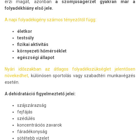
érzi magát, azonban
a szomjúságérzet gyakran már a
folyadékhiány első jele.
A napi folyadékigény számos tényezőtől függ:
életkor
testsúly
fizikai aktivitás
környezeti hőmérséklet
egészségi állapot
Nyári időszakban az átlagos folyadékszükséglet jelentősen
növekedhet,
különösen sportolás vagy szabadtéri munkavégzés
esetén.
A dehidratáció figyelmeztető jelei:
szájszárazság
fejfájás
szédülés
koncentrációs zavarok
fáradékonyság
sötétebb vizelet