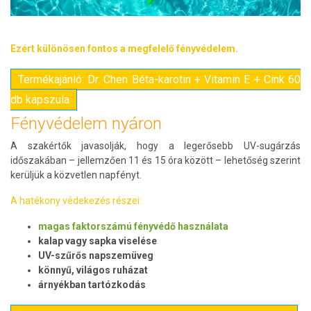
Ezért különösen fontos a megfelelő fényvédelem.
Termékajánló: Dr. Chen Béta-karotin + Vitamin E + Cink 60
db kapszula
Fényvédelem nyáron
A szakértők javasolják, hogy a legerősebb UV-sugárzás
időszakában – jellemzően 11 és 15 óra között – lehetőség szerint
kerüljük a közvetlen napfényt.
A hatékony védekezés részei:
magas faktorszámú fényvédő használata
kalap vagy sapka viselése
UV-szűrős napszemüveg
könnyű, világos ruházat
árnyékban tartózkodás