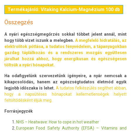
Termékajánló: Vitaking Kalcium-Magnézium 100 db
Összegzés
A nyári egészségmegőrzés sokkal többet jelent annál, mint
hogy több vizet iszunk a melegben.
A megfelelő hidratálás, az
elektrolitok pótlása, a tudatos fényvédelem, a tápanyagokban
gazdag táplálkozás és a rendszeres mozgás együttesen
járulhat hozzá ahhoz, hogy energikusan és egészségesen
töltsük a nyári hónapokat.
Ha odafigyelünk szervezetünk igényeire, a nyár nemcsak a
kikapcsolódás, hanem az egészségtudatos életmód egyik
legjobb időszaka is lehet.
A tudatos felkészülés segíthet abban,
hogy a napsütéses hónapokat kellemetlenségek helyett
feltöltődésként éljük meg.
Forrásjegyzék
NHS – Heatwave: How to cope in hot weather
European Food Safety Authority (EFSA) – Vitamins and