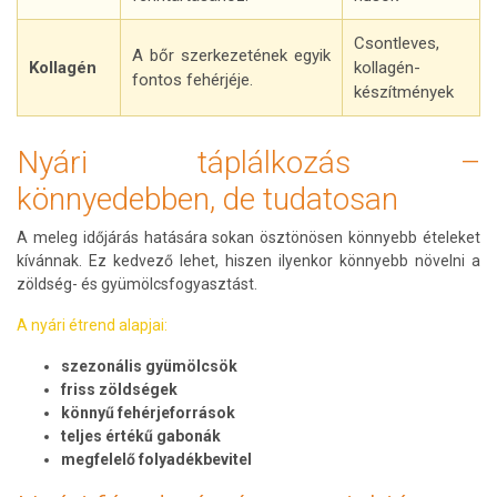
Csontleves,
A bőr szerkezetének egyik
Kollagén
kollagén-
fontos fehérjéje.
készítmények
Nyári táplálkozás –
könnyedebben, de tudatosan
A meleg időjárás hatására sokan ösztönösen könnyebb ételeket
kívánnak. Ez kedvező lehet, hiszen ilyenkor könnyebb növelni a
zöldség- és gyümölcsfogyasztást.
A nyári étrend alapjai:
szezonális gyümölcsök
friss zöldségek
könnyű fehérjeforrások
teljes értékű gabonák
megfelelő folyadékbevitel