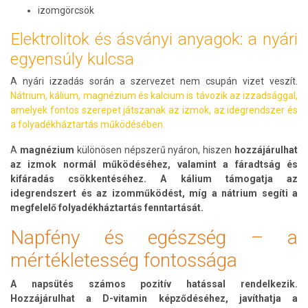
izomgörcsök
Elektrolitok és ásványi anyagok: a nyári
egyensúly kulcsa
A nyári izzadás során a szervezet nem csupán vizet veszít.
Nátrium, kálium, magnézium és kalcium is távozik az izzadsággal,
amelyek fontos szerepet játszanak az izmok, az idegrendszer és
a folyadékháztartás működésében.
A
magnézium
különösen népszerű nyáron, hiszen
hozzájárulhat
az izmok normál működéséhez, valamint a fáradtság és
kifáradás csökkentéséhez. A kálium támogatja az
idegrendszert és az izomműködést, míg a nátrium segíti a
megfelelő folyadékháztartás fenntartását.
Napfény és egészség – a
mértékletesség fontossága
A napsütés számos pozitív hatással rendelkezik.
Hozzájárulhat a D-vitamin képződéséhez, javíthatja a