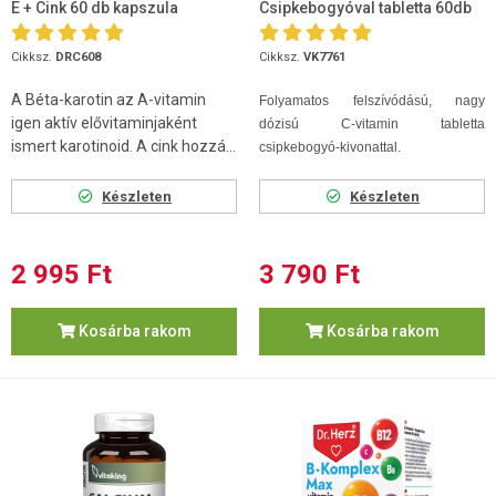
E + Cink 60 db kapszula
Csipkebogyóval tabletta 60db
1500mg
Cikksz.
DRC608
Cikksz.
VK7761
A Béta-karotin az A-vitamin
Folyamatos felszívódású, nagy
igen aktív elővitaminjaként
dózisú C-vitamin tabletta
ismert karotinoid. A cink hozzá...
csipkebogyó-kivonattal.
Készleten
Készleten
2 995 Ft
3 790 Ft
Kosárba rakom
Kosárba rakom