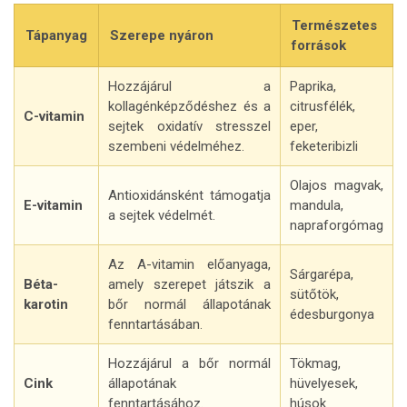
Természetes
Tápanyag
Szerepe nyáron
források
Hozzájárul a
Paprika,
kollagénképződéshez és a
citrusfélék,
C-vitamin
sejtek oxidatív stresszel
eper,
szembeni védelméhez.
feketeribizli
Olajos magvak,
Antioxidánsként támogatja
E-vitamin
mandula,
a sejtek védelmét.
napraforgómag
Az A-vitamin előanyaga,
Sárgarépa,
Béta-
amely szerepet játszik a
sütőtök,
karotin
bőr normál állapotának
édesburgonya
fenntartásában.
Hozzájárul a bőr normál
Tökmag,
Cink
állapotának
hüvelyesek,
fenntartásához.
húsok