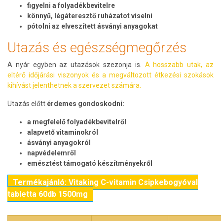
figyelni a folyadékbevitelre
könnyű, légáteresztő ruházatot viselni
pótolni az elveszített ásványi anyagokat
Utazás és egészségmegőrzés
A nyár egyben az utazások szezonja is.
A hosszabb utak, az
eltérő időjárási viszonyok és a megváltozott étkezési szokások
kihívást jelenthetnek a szervezet számára.
Utazás előtt
érdemes gondoskodni:
a megfelelő folyadékbevitelről
alapvető vitaminokról
ásványi anyagokról
napvédelemről
emésztést támogató készítményekről
Termékajánló: Vitaking C-vitamin Csipkebogyóval
tabletta 60db 1500mg