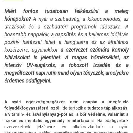
Miért fontos tudatosan felkészülni a meleg
hónapokra?
A nyár a szabadság, a kikapcsolódás, az
utazások és a szabadtéri programok időszaka. A
hosszabb nappalok, a napsütés és a kellemes időjárás
pozitív hatással lehet a hangulatra és az általános
közérzetre, ugyanakkor
a szervezet számára komoly
kihívásokat is jelenthet. A magas hőmérséklet, az
intenzív UV-sugárzás, a fokozott izzadás és a
megváltozott napi rutin mind olyan tényezők, amelyekre
érdemes odafigyelni.
A nyári egészségmegőrzés nem csupán a megfelelő
folyadékfogyasztásról szól.
Ide tartozik a
tudatos táplálkozás,
a vitamin- és ásványianyag-pótlás, a bőr védelme, valamint a
fizikai és mentális egyensúly fenntartása
is. Ha odafigyelünk
szervezetünk jelzéseire és alkalmazkodunk a nyári