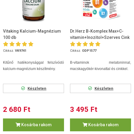
Vitaking Kalcium-Magnézium
Dr.Herz B-Komplex Max+C-
100 db
vitamin+Inozitol+Szerves Cink
60db kapszula
Cikksz.
VK9741
Cikksz.
ODP1577
Kitűnő hatékonysággal felszívódó
B-vitaminok melatoninnal,
kalcium-magnézium készítmény.
macskagyökér-kivonattal és cinkkel.
Készleten
Készleten
2 680 Ft
3 495 Ft
Kosárba rakom
Kosárba rakom