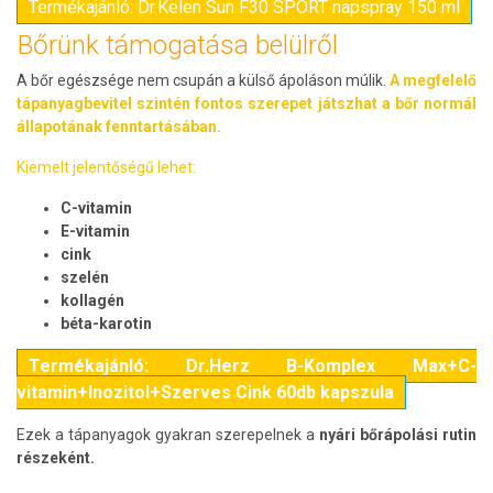
Termékajánló: Dr.Kelen Sun F30 SPORT napspray 150 ml
Bőrünk támogatása belülről
A bőr egészsége nem csupán a külső ápoláson múlik.
A megfelelő
tápanyagbevitel szintén fontos szerepet játszhat a bőr normál
állapotának fenntartásában.
Kiemelt jelentőségű lehet:
C-vitamin
E-vitamin
cink
szelén
kollagén
béta-karotin
Termékajánló: Dr.Herz B-Komplex Max+C-
vitamin+Inozitol+Szerves Cink 60db kapszula
Ezek a tápanyagok gyakran szerepelnek a
nyári bőrápolási rutin
részeként.