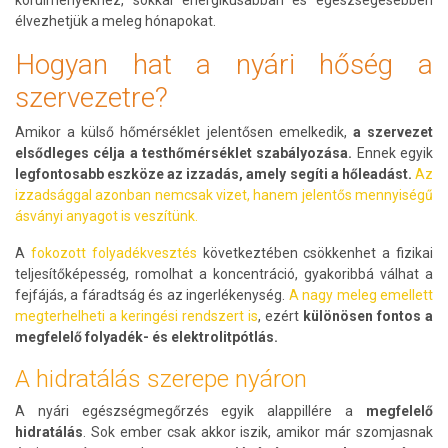
körülményekhez, sokkal energikusabban és egészségesebben
élvezhetjük a meleg hónapokat.
Hogyan hat a nyári hőség a
szervezetre?
Amikor a külső hőmérséklet jelentősen emelkedik,
a szervezet
elsődleges célja a testhőmérséklet szabályozása.
Ennek egyik
legfontosabb eszköze az izzadás, amely segíti a hőleadást.
Az
izzadsággal azonban nemcsak vizet, hanem jelentős mennyiségű
ásványi anyagot is veszítünk.
A
fokozott folyadékvesztés
következtében csökkenhet a fizikai
teljesítőképesség, romolhat a koncentráció, gyakoribbá válhat a
fejfájás, a fáradtság és az ingerlékenység.
A nagy meleg emellett
megterhelheti a keringési rendszert is
, ezért
különösen fontos a
megfelelő folyadék- és elektrolitpótlás.
A hidratálás szerepe nyáron
A nyári egészségmegőrzés egyik alappillére a
megfelelő
hidratálás
. Sok ember csak akkor iszik, amikor már szomjasnak