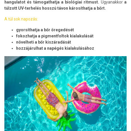
hangulatot és támogathatja a biológiai ritmust.
Ugyanakkor
a
túlzott UV-terhelés hosszú távon károsíthatja a bőrt.
A túl sok napozás:
gyorsíthatja a bőr öregedését
fokozhatja a pigmentfoltok kialakulását
növelheti a bőr kiszáradását
hozzájárulhat a napégés kialakulásához