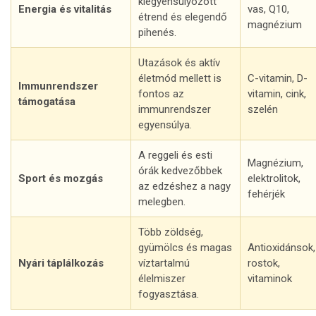
kiegyensúlyozott
Energia és vitalitás
vas, Q10,
étrend és elegendő
magnézium
pihenés.
Utazások és aktív
életmód mellett is
C-vitamin, D-
Immunrendszer
fontos az
vitamin, cink,
támogatása
immunrendszer
szelén
egyensúlya.
A reggeli és esti
Magnézium,
órák kedvezőbbek
Sport és mozgás
elektrolitok,
az edzéshez a nagy
fehérjék
melegben.
Több zöldség,
gyümölcs és magas
Antioxidánsok,
Nyári táplálkozás
víztartalmú
rostok,
élelmiszer
vitaminok
fogyasztása.