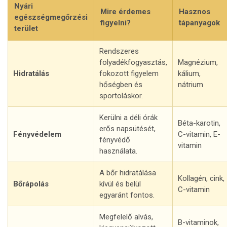
Nyári
Mire érdemes
Hasznos
egészségmegőrzési
figyelni?
tápanyagok
terület
Rendszeres
folyadékfogyasztás,
Magnézium,
Hidratálás
fokozott figyelem
kálium,
hőségben és
nátrium
sportoláskor.
Kerülni a déli órák
Béta-karotin,
erős napsütését,
Fényvédelem
C-vitamin, E-
fényvédő
vitamin
használata.
A bőr hidratálása
Kollagén, cink,
Bőrápolás
kívül és belül
C-vitamin
egyaránt fontos.
Megfelelő alvás,
B-vitaminok,