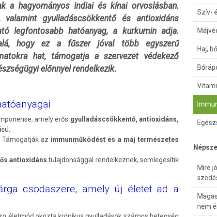
k a hagyományos indiai és kínai orvoslásban.
Szív- 
t, valamint gyulladáscsökkentő és antioxidáns
ható legfontosabb hatóanyag, a kurkumin adja.
Májvé
lá, hogy ez a fűszer jóval több egyszerű
Haj, b
lyamatokra hat, támogatja a szervezet védekező
Bőrápo
zségügyi előnnyel rendelkezik.
Vitami
hatóanyagai
Immun
mponense, amely erős
gyulladáscsökkentő, antioxidáns,
Egészs
sú.
): Támogatják az
immunműködést és a máj természetes
Népsze
ős antioxidáns
tulajdonsággal rendelkeznek, semlegesítik
Mire j
szedé
rga csodaszere, amely új életet ad a
Magas 
nem ér
n életmód okozta krónikus gyulladások számos betegség