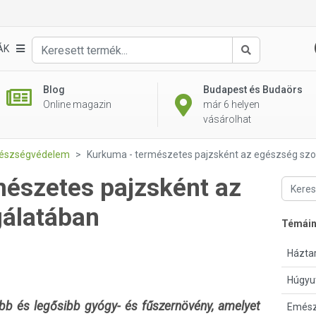
ÁK
Keresés
Blog
Budapest és Budaörs
Online magazin
már 6 helyen
vásárolhat
gészségvédelem
Kurkuma - természetes pajzsként az egészség szo
észetes pajzsként az
gálatában
Témái
Háztar
Húgyu
bb és legősibb gyógy- és fűszernövény, amelyet
Emész