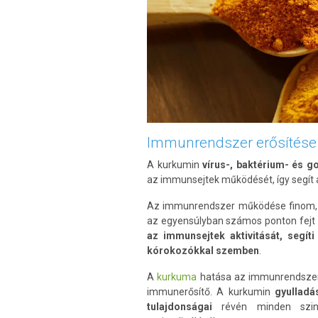
Immunrendszer erősítése
A kurkumin
vírus-, baktérium- és 
az immunsejtek működését, így segít 
Az immunrendszer működése finom, 
az egyensúlyban számos ponton fejt k
az immunsejtek aktivitását, segít
kórokozókkal szemben
.
A
kurkuma
hatása az immunrendszerr
immunerősítő. A kurkumin
gyulladá
tulajdonságai
révén minden szint