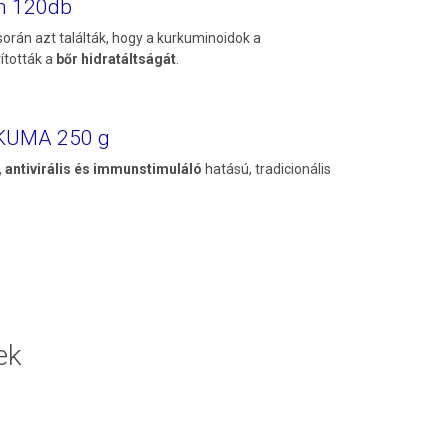
m 120db
 során azt találták, hogy a kurkuminoidok a
ították a
bőr hidratáltságát
.
RKUMA 250 g
, antivirális és immunstimuláló
hatású, tradicionális
ek