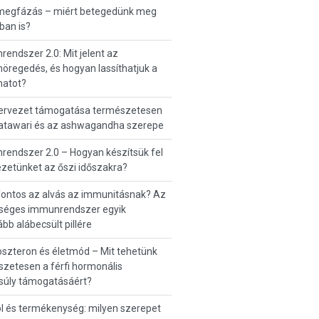
 megfázás – miért betegedünk meg
ban is?
endszer 2.0: Mit jelent az
regedés, és hogyan lassíthatjuk a
matot?
zervezet támogatása természetesen
hatawari és az ashwagandha szerepe
endszer 2.0 – Hogyan készítsük fel
zetünket az őszi időszakra?
fontos az alvás az immunitásnak? Az
séges immunrendszer egyik
ább alábecsült pillére
szteron és életmód – Mit tehetünk
zetesen a férfi hormonális
súly támogatásáért?
ol és termékenység: milyen szerepet