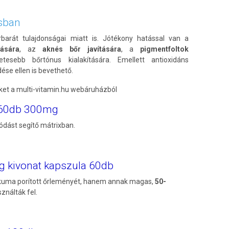
sban
barát tulajdonságai miatt is. Jótékony hatással van a
tására
, az
aknés bőr javítására
, a
pigmentfoltok
etesebb bőrtónus kialakítására. Emellett antioxidáns
se ellen is bevethető.
t a multi-vitamin.hu webáruházból
 60db 300mg
ódást segítő mátrixban.
 kivonat kapszula 60db
kuma porított őrleményét, hanem annak magas,
50-
ználták fel.