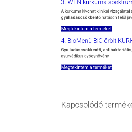
3. WTN kurkuma spektru
A kurkuma kivonat klinikai vizsgálatai
gyulladáscsökkentő
hatáson felül jav
Megtekintem a terméket
4. BioMenü BIO őrölt KU
Gyulladáscsökkentő, antibakteriális
ayurvédikus gyógynövény.
Megtekintem a terméket
Kapcsolódó termék