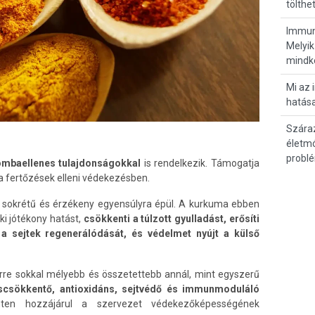
tölthe
Immunr
Melyik
mindk
Mi az 
hatása
Szára
életmó
probl
gombaellenes tulajdonságokkal
is rendelkezik. Támogatja
a fertőzések elleni védekezésben.
sokrétű és érzékeny egyensúlyra épül. A kurkuma ebben
i jótékony hatást,
csökkenti a túlzott gyulladást, erősíti
i a sejtek regenerálódását, és védelmet nyújt a külső
e sokkal mélyebb és összetettebb annál, mint egyszerű
scsökkentő, antioxidáns, sejtvédő és immunmoduláló
en hozzájárul a szervezet védekezőképességének