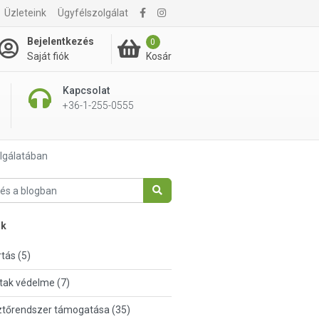
Üzleteink
Ügyfélszolgálat
Bejelentkezés
0
Kosár
Saját fiók
Kapcsolat
+36-1-255-0555
lgálatában
nk
tás (5)
tak védelme (7)
tőrendszer támogatása (35)