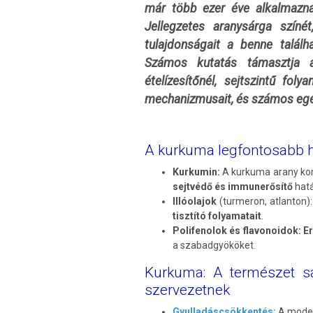
már több ezer éve alkalmazna
Jellegzetes aranysárga színé
tulajdonságait a benne talál
Számos kutatás támasztja a
ételízesítőnél, sejtszintű fo
mechanizmusait, és számos egés
A kurkuma legfontosabb 
Kurkumin:
A kurkuma arany ko
sejtvédő és immunerősítő
hatá
Illóolajok
(turmeron, atlanton
tisztító folyamatait
.
Polifenolok és flavonoidok:
Er
a szabadgyököket.
Kurkuma: A természet sá
szervezetnek
Gyulladáscsökkentés:
A moder