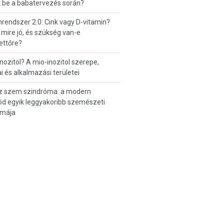
t be a babatervezés során?
endszer 2.0: Cink vagy D-vitamin?
 mire jó, és szükség van-e
ettőre?
inozitol? A mio-inozitol szerepe,
i és alkalmazási területei
z szem szindróma: a modern
d egyik leggyakoribb szemészeti
émája