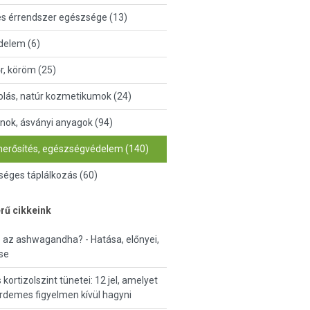
és érrendszer egészsége (13)
delem (6)
őr, köröm (25)
lás, natúr kozmetikumok (24)
nok, ásványi anyagok (94)
erősítés, egészségvédelem (140)
éges táplálkozás (60)
rű cikkeink
ó az ashwagandha? - Hatása, előnyei,
se
kortizolszint tünetei: 12 jel, amelyet
demes figyelmen kívül hagyni