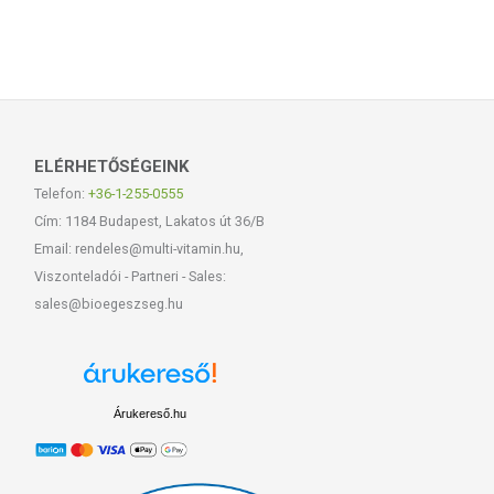
ELÉRHETŐSÉGEINK
Telefon:
+36-1-255-0555
Cím: 1184 Budapest, Lakatos út 36/B
Email: rendeles@multi-vitamin.hu,
Viszonteladói - Partneri - Sales:
sales@bioegeszseg.hu
Árukereső.hu