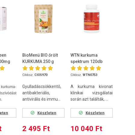
een
BioMenü BIO őrölt
WTN kurkuma
300mg
KURKUMA 250 g
spektrum 120db
Cikksz.
CIO5970
Cikksz.
WTN0753
Gyulladáscsökkentő,
A kurkuma kivonat
kurkuma-
antibakteriális,
klinikai vizsgálatai
zívódást
antivirális és immu...
során azt találták, ...
n.
eten
Készleten
Készleten
t
2 495 Ft
10 040 Ft