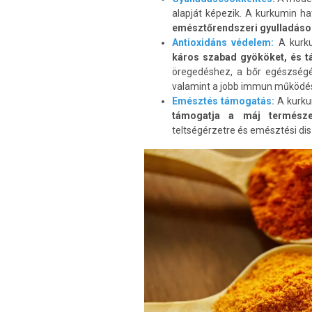
alapját képezik. A kurkumin h
emésztőrendszeri gyulladások
Antioxidáns védelem:
A kurku
káros szabad gyököket, és t
öregedéshez, a bőr egészség
valamint a jobb immun működé
Emésztés támogatás:
A kurku
támogatja a máj természet
teltségérzetre és emésztési dis