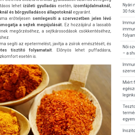
Nyári
atásos lehet
ízületi gyulladás
esetén,
izomfájdalmaknál,
30 fok
nál és bőrgyulladásos állapotoknál
egyaránt.
ma erőteljesen
semlegesíti a szervezetben jelen lévő
Immunr
ámogatja a sejtek megújulását.
Ez hozzájárul a lassabb
immunö
ének megőrzéséhez, a sejtkárosodások csökkentéséhez,
folya
shez.
ma segíti az epetermelést, javítja a zsírok emésztését, és
Női s
es tisztító folyamatait
. Előnyös lehet puffadásra,
– a s
zkomfort esetén is.
Immunr
szerve
Miért 
egész
legink
Teszto
termés
egyen
Inozit