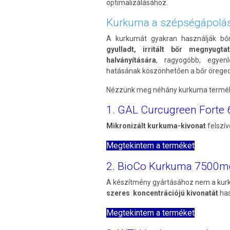
optimalizálásához.
Kurkuma a szépségápolá
A kurkumát gyakran használják bőr
gyulladt, irritált bőr megnyugta
halványítására
, ragyogóbb, egyenl
hatásának köszönhetően a bőr öregedé
Nézzünk meg néhány kurkuma terméke
1. GAL Curcugreen Forte
Mikronizált kurkuma-kivonat
felszív
Megtekintem a terméket
2. BioCo Kurkuma 7500mg
A készítmény gyártásához nem a kur
szeres koncentrációjú kivonatát
has
Megtekintem a terméket