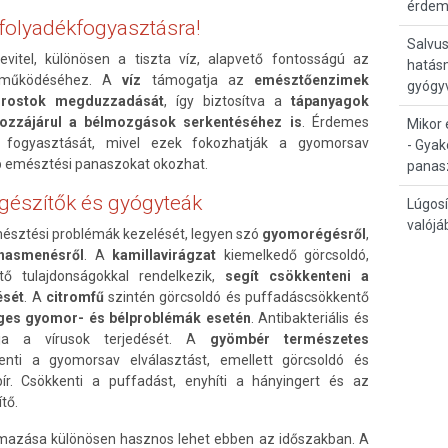
érdem
 folyadékfogyasztásra!
Salvus
vitel, különösen a tiszta víz, alapvető fontosságú az
hatás
n működéséhez. A
víz
támogatja az
emésztőenzimek
gyógy
a rostok megduzzadását
, így biztosítva a
tápanyagok
ozzájárul a bélmozgások serkentéséhez is
. Érdemes
Mikor 
tt fogyasztását, mivel ezek fokozhatják a gyomorsav
- Gyak
b emésztési panaszokat okozhat.
panas
gészítők és gyógyteák
Lúgosí
valójá
mésztési problémák kezelését, legyen szó
gyomorégésről
,
hasmenésről
. A
kamillavirágzat
kiemelkedő görcsoldó,
tő tulajdonságokkal rendelkezik,
segít csökkenteni a
ését
. A
citromfű
szintén görcsoldó és puffadáscsökkentő
ges gyomor- és bélproblémák esetén
. Antibakteriális és
olja a vírusok terjedését. A
gyömbér természetes
kenti a gyomorsav elválasztást, emellett görcsoldó és
bír. Csökkenti a puffadást, enyhíti a hányingert és az
tő.
lmazása különösen hasznos lehet ebben az időszakban. A