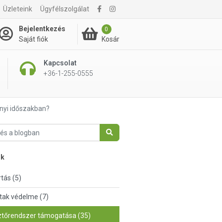
Üzleteink
Ügyfélszolgálat
Bejelentkezés
0
Kosár
Saját fiók
Kapcsolat
+36-1-255-0555
nyi időszakban?
nk
tás (5)
tak védelme (7)
tőrendszer támogatása (35)