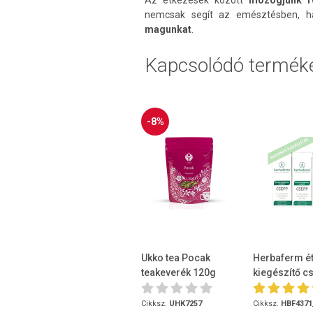
nemcsak segít az emésztésben,
magunkat
.
Kapcsolódó termék
-8%
Ukko tea Pocak
Herbaferm é
teakeverék 120g
kiegészítő c
3x30ml ingye
Cikksz.
UHK7257
Cikksz.
HBF4371