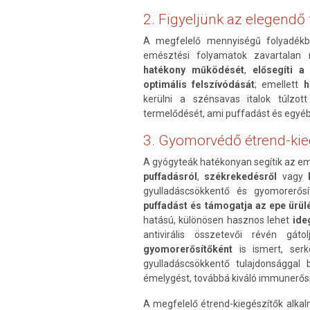
2. Figyeljünk az elegendő
A megfelelő mennyiségű folyadékbe
emésztési folyamatok zavartala
hatékony működését
,
elősegíti 
optimális felszívódását
; emellett
h
kerülni a szénsavas italok túlzo
termelődését, ami puffadást és egyé
3. Gyomorvédő étrend-kie
A gyógyteák hatékonyan segítik az e
puffadásról
,
székrekedésről
vagy
gyulladáscsökkentő és gyomorerősí
puffadást és támogatja az epe ürül
hatású, különösen hasznos lehet
ide
antivirális összetevői révén gát
gyomorerősítőként
is ismert, ser
gyulladáscsökkentő tulajdonsággal 
émelygést, továbbá kiváló immunerősí
A megfelelő étrend-kiegészítők alka