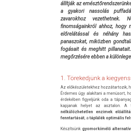
állítják az emésztőrendszerünke
a gyakori nassolás puffad
zavarokhoz vezethetnek.
finomságainkról ahhoz, hogy 
előrelátással és néhány hasz
panaszokat, miközben gondtala
fogásait és meghitt pillanatai
megőrzésére ebben a különlege
1. Törekedjünk a kiegyens
Az előkészületekhez hozzátartozik, 
Érdemes úgy alakítani a menüsort, h
érdekében figyeljünk oda a tápanya
kapjanak helyet az asztalon. A 
nélkülözhetetlen enzimek előállít
fenntartását
, a
táplálék optimális fe
Készítsünk
gyomorkímélő alternatív