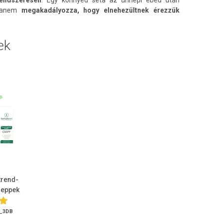
 hanem
megakadályozza, hogy elnehezültnek érezzük
ek
trend-
seppek
ne...
_3DB