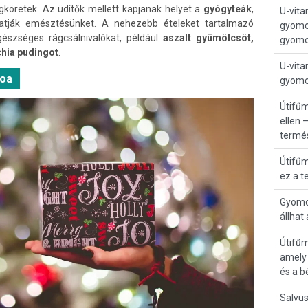
gköretek. Az üdítők mellett kapjanak helyet a
gyógyteák
,
U-vita
ják emésztésünket. A nehezebb ételeket tartalmazó
gyomor
észséges rágcsálnivalókat, például
aszalt gyümölcsöt,
gyomo
hia pudingot
.
U-vita
noa
gyomo
Útifű
ellen 
termé
Útifű
ez a t
Gyomor
állhat
Útifűm
amely 
és a b
Salvus