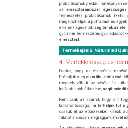
probiotikumok például hatékonyan seg
az
emésztőrendszer egészséges
természetes probiotikumok (kefír,
megelőzhetjük a puffadást és egyé
étrend-kiegészítők
segítenek az étel
gyömbér természetes gyulladáscsök
emésztést
.
Termékajánló: Naturmind Qui
4. Mértékletesség és tes
Fontos, hogy az étkezések minőség
Próbáljuk meg
elkerülni a túl késői 
megnehezítheti az alvást és túlt
legfontosabb étkezése,
segít beindít
Nem csak az számít, hogy mit fogy
kulcsfontosságú:
ne terheljük túl a
osszuk el az étkezéseket kisebb ad
falatot alaposan megrágjunk, mivel ez
Az étkezések között
mozogjunk r