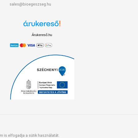
sales@bioegeszseg.hu
Árukereső.hu
 is elfogadja a sütik használatát.