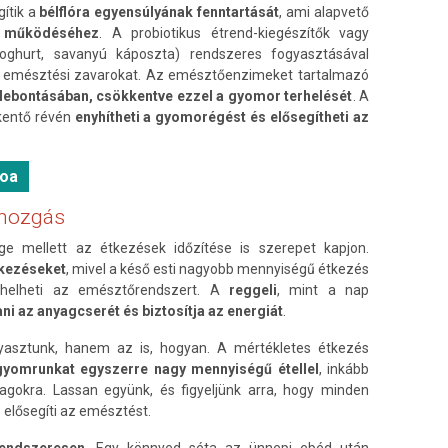
ítik a
bélflóra egyensúlyának fenntartását
, ami alapvető
 működéséhez
. A probiotikus étrend-kiegészítők vagy
 joghurt, savanyú káposzta) rendszeres fogyasztásával
b emésztési zavarokat. Az emésztőenzimeket tartalmazó
 lebontásában, csökkentve ezzel a gyomor terhelését
. A
kentő révén
enyhítheti a gyomorégést és elősegítheti az
noa
tmozgás
e mellett az étkezések időzítése is szerepet kapjon.
étkezéseket
, mivel a késő esti nagyobb mennyiségű étkezés
erhelheti az emésztőrendszert. A
reggeli
, mint a nap
ani az anyagcserét és biztosítja az energiát
.
asztunk, hanem az is, hogyan. A mértékletes étkezés
 gyomrunkat egyszerre nagy mennyiségű étellel
, inkább
agokra. Lassan együnk, és figyeljünk arra, hogy minden
 elősegíti az emésztést.
endszeresen
. Egy könnyed séta az ünnepi ebéd után