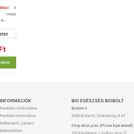
llítás!
A
 csepp
e...
eten
Ft
 rakom
INFORMÁCIÓK
BIO EGÉSZSÉG BIOBOLT
Rendelés módosítása
Budaörs
Rendelés lemondása
2040 Budaörs, Szabadság út 61.
Reklamáció, panasz
Fény utcai piac (Príma kijáratánál)
Adatvédelem
1024 Budapest, Lövőház utca 12.