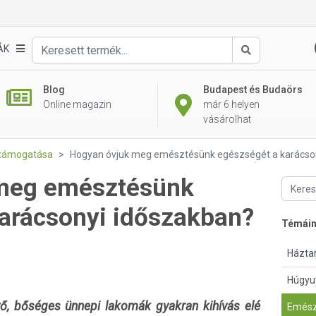
ÁK
Keresés
Blog
Budapest és Budaörs
Online magazin
már 6 helyen
vásárolhat
támogatása
Hogyan óvjuk meg emésztésünk egészségét a karácso
meg emésztésünk
arácsonyi időszakban?
Témái
Háztar
Húgyu
ző, bőséges ünnepi lakomák gyakran kihívás elé
Emész