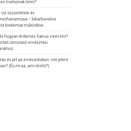
es óvatosnak lenni?
 víz összetétele és
mechanizmusa – bikarbonátos
víz biokémiai működése
és hogyan érdemes Salvus vizet inni?
orlati útmutató emésztési
zokhoz
tás és pH az emésztésben: mit jelent
ban? (És mi az, ami tévhit?)