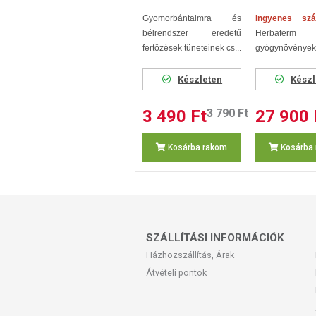
Gyomorbántalmra és
Ingyenes szá
bélrendszer eredetű
Herbaferm
fertőzések tüneteinek cs...
gyógynövények t
Készleten
Készl
3 490 Ft
3 790 Ft
27 900 
Kosárba rakom
Kosárba
SZÁLLÍTÁSI INFORMÁCIÓK
Házhozszállítás, Árak
Átvételi pontok