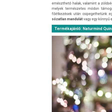
emészthető halak, valamint a zöldsé
melyek természetes módon támogat
főétkezések után csipegethetünk eg
sózatlan mandulát
vagy egy könnyű
c
Termékajánló: Naturmind Qui