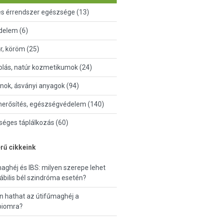
és érrendszer egészsége (13)
delem (6)
őr, köröm (25)
lás, natúr kozmetikumok (24)
nok, ásványi anyagok (94)
erősítés, egészségvédelem (140)
éges táplálkozás (60)
rű cikkeink
aghéj és IBS: milyen szerepe lehet
itábilis bél szindróma esetén?
 hathat az útifűmaghéj a
biomra?