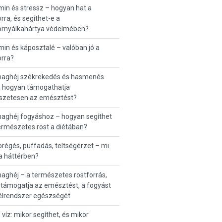
min és stressz – hogyan hat a
ra, és segíthet-e a
rnyálkahártya védelmében?
min és káposztalé – valóban jó a
rra?
maghéj székrekedés és hasmenés
– hogyan támogathatja
szetesen az emésztést?
maghéj fogyáshoz – hogyan segíthet
ermészetes rost a diétában?
égés, puffadás, teltségérzet – mi
 a háttérben?
aghéj – a természetes rostforrás,
támogatja az emésztést, a fogyást
élrendszer egészségét
 víz: mikor segíthet, és mikor