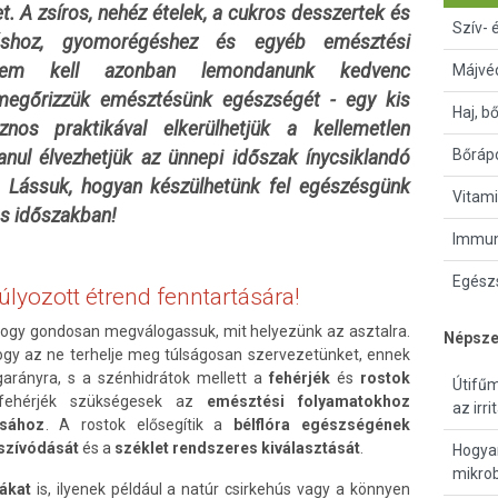
t. A zsíros, nehéz ételek, a cukros desszertek és
Szív- 
áshoz, gyomorégéshez és egyéb emésztési
 Nem kell azonban lemondanunk kedvenc
Májvé
megőrizzük emésztésünk egészségét - egy kis
Haj, b
nos praktikával elkerülhetjük a kellemetlen
Bőrápo
nul élvezhetjük az ünnepi időszak ínycsiklandó
t. Lássuk, hogyan készülhetünk fel egészésgünk
Vitami
s időszakban!
Immun
Egészs
úlyozott étrend fenntartására!
hogy gondosan megválogassuk, mit helyezünk az asztalra.
Népsze
ogy az ne terhelje meg túlságosan szervezetünket, ennek
garányra, s a szénhidrátok mellett a
fehérjék
és
rostok
Útifűm
fehérjék szükségesek az
emésztési folyamatokhoz
az irr
ásához
. A rostok elősegítik a
bélflóra egészségének
lszívódását
és a
széklet rendszeres kiválasztását
.
Hogyan
mikro
ákat
is, ilyenek például a natúr csirkehús vagy a könnyen