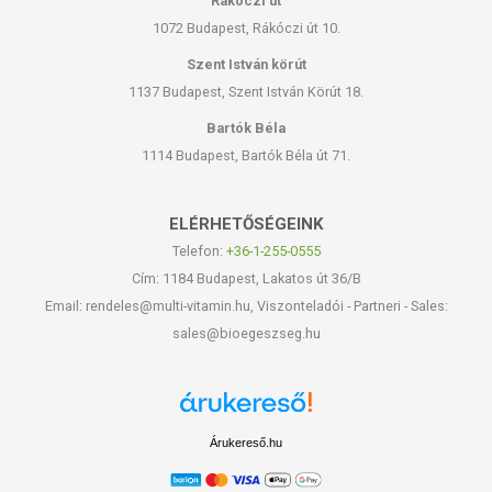
Rákóczi út
így sem a hő, sem a természetes aromák nem szöknek el idő előtt, és
várj 10-15 percet mielőtt fogyasztani kezded.
1072 Budapest, Rákóczi út 10.
Szent István körút
ÖSSZETÉTEL
1137 Budapest, Szent István Körút 18.
Minőségi, 100% natúr magyar termék
Bartók Béla
1114 Budapest, Bartók Béla út 71.
Az UKKO Pocak Teakeverék, prémium minőségű magyar termék, amit
szakértő odafigyeléssel, a lehető legjobb minőségű, gyógyhatású
natúr növényekből készítünk. Különös figyelmet fordítunk a növények
ELÉRHETŐSÉGEINK
tisztaságára, ezért csak megbízható, ellenőrzött forrástól vásároljuk
teánk alapanyagait, így tudjuk a termőföldtől a csomagolásig
Telefon:
+36-1-255-0555
biztosítani, hogy a tárolás, szállítás és előállítás során sem
Cím: 1184 Budapest, Lakatos út 36/B
érintkezhetnek idegen anyagokkal.
Email: rendeles@multi-vitamin.hu, Viszonteladói - Partneri - Sales:
sales@bioegeszseg.hu
A Pocak Teakeverék 100% natúr termék, nem tartalmaz allergén
anyagokat vagy szennyeződéseket, illetve nincsenek benne
hozzáadott aromák sem, ezért fogyasztása teljesen biztonságos. A
teakeverék bármely összetevőjével szembeni túlérzékenység esetén
a tea fogyasztása nem javallott.
Árukereső.hu
Gyógynövény összetevők