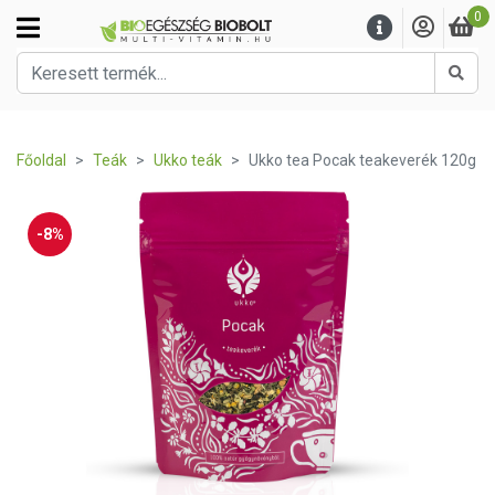
0
Kere
Főoldal
Teák
Ukko teák
Ukko tea Pocak teakeverék 120g
-8%