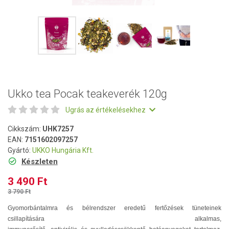
Ukko tea Pocak teakeverék 120g
Ugrás az értékelésekhez
Cikkszám:
UHK7257
EAN:
7151602097257
Gyártó:
UKKO Hungária Kft.
Készleten
3 490 Ft
3 790 Ft
Gyomorbántalmra és bélrendszer eredetű fertőzések tüneteinek
csillapítására alkalmas,