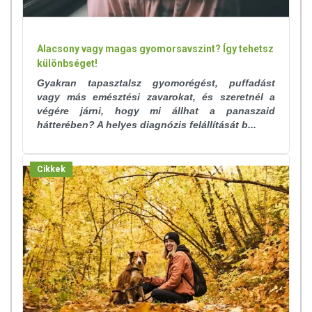
eredményeken és népgyógyászati tapasztalatokon alapul.
HOGYAN SEGÍT A TEA AZ
Alacsony vagy magas gyomorsavszint? Így tehetsz
EMÉSZTŐRENDSZERI PROBLÉMÁKON?
különbséget!
Gyakran tapasztalsz gyomorégést, puffadást
vagy más emésztési zavarokat, és szeretnél a
végére járni, hogy mi állhat a panaszaid
hátterében? A helyes diagnózis felállítását b...
Cikkek
Amikor az emésztőrendszeri problémák első tüneteit érzed magadon,
vagy tapasztalod gyermekeiden, mint például a puffadás, az
émelygés, hányinger vagy hasi görcsök, azt javasoljuk rögtön igyatok
meg néhány bögre Pocak Teát. Meglátod, hamar enyhülést hoz majd!
Pár napig tartó rendszeres tea fogyasztással, gyorsabban túl lehettek
a tüneteken és gyökerénél fogva szüntethetitek meg a problémákat.