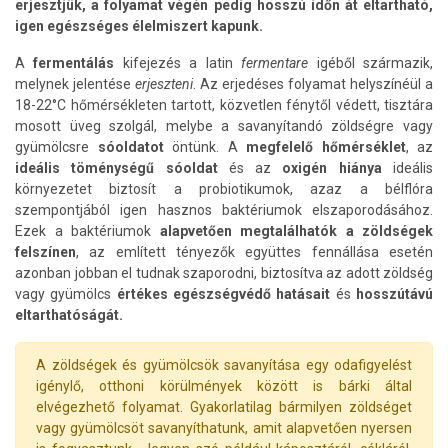
erjesztjük, a folyamat végén pedig hosszú időn át eltartható,
igen egészséges élelmiszert kapunk.
A
fermentálás
kifejezés a latin
fermentare
igéből származik,
melynek jelentése
erjeszteni
. Az erjedéses folyamat helyszínéül a
18-22°C hőmérsékleten tartott, közvetlen fénytől védett, tisztára
mosott üveg szolgál, melybe a savanyítandó zöldségre vagy
gyümölcsre
sóoldatot
öntünk. A
megfelelő hőmérséklet
, az
ideális töménységű sóoldat
és az
oxigén hiánya
ideális
környezetet biztosít a probiotikumok, azaz a bélflóra
szempontjából igen hasznos baktériumok elszaporodásához.
Ezek a baktériumok
alapvetően megtalálhatók a zöldségek
felszínen
, az említett tényezők együttes fennállása esetén
azonban jobban el tudnak szaporodni, biztosítva az adott zöldség
vagy gyümölcs
értékes egészségvédő hatásait
és
hosszútávú
eltarthatóságát.
A zöldségek és gyümölcsök savanyítása egy odafigyelést
igénylő, otthoni körülmények között is bárki által
elvégezhető folyamat. Gyakorlatilag bármilyen zöldséget
vagy gyümölcsöt savanyíthatunk, amit alapvetően nyersen