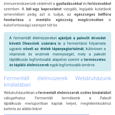
immunrendszerünk védelmét a
gyulladásokkal
és
fertőzésekkel
szemben. A
bél-agy kapcsolatot
vizsgáló, legújabb kutatások
ismeretében pedig azt is tudjuk, az
egészséges bélflóra
fenntartása
a
mentális egészség megőrzésében
is
kulcsfontosságú szerepet tölt be.
A fermentált élelmiszereket
ajánljuk a paleolit étrendet
követő Olvasóink számára is
: a fermentáció folyamata
ugyanis
növeli az ételek tápanyagtartalmát
, különösen a
vitaminok és enzimek mennyiségét, mely a paleolit
táplálkozás legfontosabb alapelvei szerint a
természetes
és tápláló élelmiszerek
egyik legfontosabb ismérve.
Fermentált élelmiszerek Webáruházunk
kínálatában
Webáruházunkban a
fermentált élelmiszerek széles kínálatából
válogathatsz. Fermentált termékeink a
Paleolit
táplálkozás
menüpontban kaptak helyet, megtekintésükhöz
kattints az alábbi linkre!