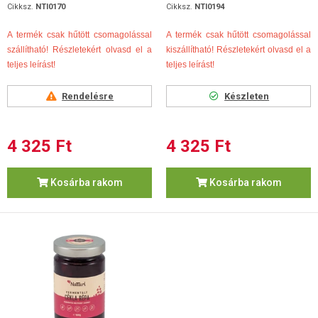
Cikksz.
NTI0170
Cikksz.
NTI0194
A termék csak hűtött csomagolással
A termék csak hűtött csomagolással
szállítható! Részletekért olvasd el a
kiszállítható! Részletekért olvasd el a
teljes leírást!
teljes leírást!
Rendelésre
Készleten
4 325 Ft
4 325 Ft
Kosárba rakom
Kosárba rakom