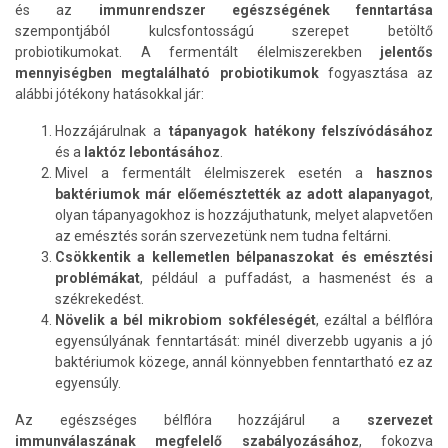
és az
immunrendszer egészségének fenntartása
szempontjából kulcsfontosságú szerepet betöltő
probiotikumokat. A fermentált élelmiszerekben
jelentős
mennyiségben megtalálható probiotikumok
fogyasztása az
alábbi jótékony hatásokkal jár:
Hozzájárulnak a
tápanyagok hatékony felszívódásához
és a
laktóz lebontásához
.
Mivel a fermentált élelmiszerek esetén a
hasznos
baktériumok már előemésztették az adott alapanyagot
,
olyan tápanyagokhoz is hozzájuthatunk, melyet alapvetően
az emésztés során szervezetünk nem tudna feltárni.
Csökkentik a kellemetlen bélpanaszokat és emésztési
problémákat
, például a puffadást, a hasmenést és a
székrekedést.
Növelik a bél mikrobiom sokféleségét
, ezáltal a bélflóra
egyensúlyának fenntartását: minél diverzebb ugyanis a jó
baktériumok közege, annál könnyebben fenntartható ez az
egyensúly.
Az egészséges bélflóra hozzájárul a
szervezet
immunválaszának megfelelő szabályozásához
, fokozva