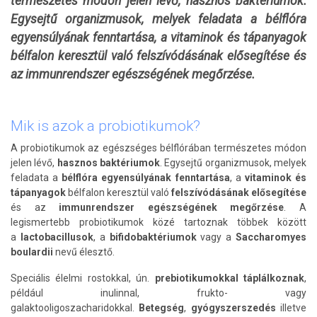
természetes módon jelen lévő, hasznos baktériumok.
Egysejtű organizmusok, melyek feladata a bélflóra
egyensúlyának fenntartása, a vitaminok és tápanyagok
bélfalon keresztül való felszívódásának elősegítése és
az immunrendszer egészségének megőrzése.
Mik is azok a probiotikumok?
A probiotikumok az egészséges bélflórában természetes módon
jelen lévő,
hasznos baktériumok
. Egysejtű organizmusok, melyek
feladata a
bélflóra egyensúlyának fenntartása
, a
vitaminok és
tápanyagok
bélfalon keresztül való
felszívódásának elősegítése
és az
immunrendszer egészségének megőrzése
. A
legismertebb probiotikumok közé tartoznak többek között
a
lactobacillusok
, a
bifidobaktériumok
vagy a
Saccharomyes
boulardii
nevű élesztő.
Speciális élelmi rostokkal, ún.
prebiotikumokkal táplálkoznak
,
például inulinnal, frukto- vagy
galaktooligoszacharidokkal.
Betegség
,
gyógyszerszedés
illetve