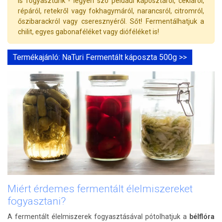
is fogyasztunk - legyen szó például káposztáról, cékláról,
répáról, retekről vagy fokhagymáról, narancsról, citromról,
őszibarackról vagy cseresznyéről. Sőt! Fermentálhatjuk a
chilit, egyes gabonaféléket vagy dióféléket is!
Termékajánló: NaTuri Fermentált káposzta 500g >>
Miért érdemes fermentált élelmiszereket
fogyasztani?
A fermentált élelmiszerek fogyasztásával pótolhatjuk a
bélflóra