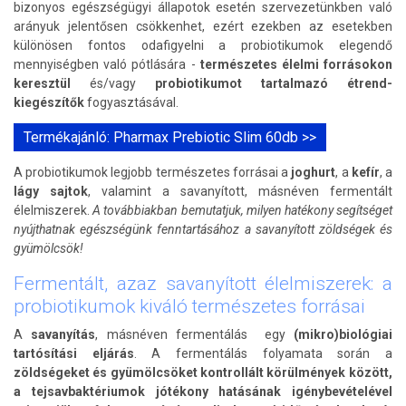
bizonyos egészségügyi állapotok esetén szervezetünkben való
arányuk jelentősen csökkenhet, ezért ezekben az esetekben
különösen fontos odafigyelni a probiotikumok elegendő
mennyiségben való pótlására -
természetes élelmi forrásokon
keresztül
és/vagy
probiotikumot tartalmazó étrend-
kiegészítők
fogyasztásával.
Termékajánló: Pharmax Prebiotic Slim 60db >>
A probiotikumok legjobb természetes forrásai a
joghurt
, a
kefír
, a
lágy sajtok
, valamint a savanyított, másnéven fermentált
élelmiszerek.
A továbbiakban bemutatjuk, milyen hatékony segítséget
nyújthatnak egészségünk fenntartásához a savanyított zöldségek és
gyümölcsök!
Fermentált, azaz savanyított élelmiszerek: a
probiotikumok kiváló természetes forrásai
A
savanyítás
, másnéven fermentálás egy
(mikro)biológiai
tartósítási eljárás
. A fermentálás folyamata során a
zöldségeket és gyümölcsöket kontrollált körülmények között,
a tejsavbaktériumok jótékony hatásának igénybevételével