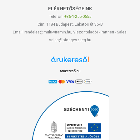
ELÉRHETŐSÉGEINK
Telefon:
+36-1-255-0555
Cím: 1184 Budapest, Lakatos út 36/B
Email: rendeles@multi-vitamin.hu, Viszonteladói - Partneri - Sales:
sales@bioegeszseg.hu
Árukereső.hu