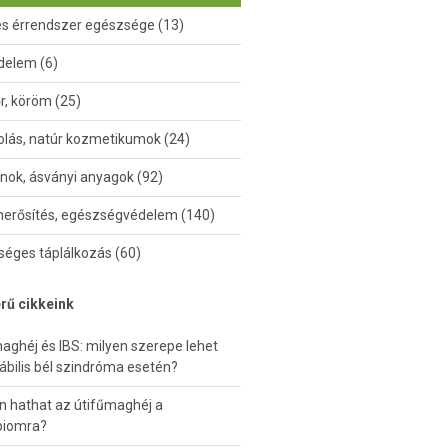
és érrendszer egészsége (13)
delem (6)
őr, köröm (25)
lás, natúr kozmetikumok (24)
nok, ásványi anyagok (92)
erősítés, egészségvédelem (140)
éges táplálkozás (60)
rű cikkeink
aghéj és IBS: milyen szerepe lehet
itábilis bél szindróma esetén?
 hathat az útifűmaghéj a
biomra?