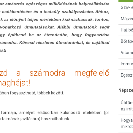
 az emésztés egészéges működésének helyreállítására
Szív- 
nt csökkentésére és a testsúly szabályozására. Ahhoz,
Májvé
k az előnyeit teljes mértékben kiaknázhassuk, fontos,
vonatkozó útmutatásokat. Alábbi útmutatónk segít
Haj, b
gy építhesd be az étrendedbe, hogy fogyasztása
Bőrápo
ámodra. Kövesd részletes útmutatónkat, és sajátítsd
sát!
Vitami
Immun
szd a számodra megfelelő
Egészs
maghéjat!
Népsze
ában fogyasztható, többek között:
Útifűm
az irr
 formája, amelyet elsősorban különböző ételekben (pl.
talmának javítására) használhatunk.
Hogyan
mikro