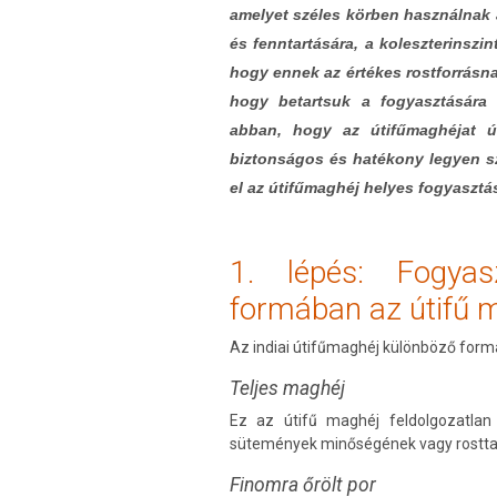
amelyet széles körben használnak
és fenntartására, a koleszterinszi
hogy ennek az értékes rostforrásna
hogy betartsuk a fogyasztására 
abban, hogy az útifűmaghéjat ú
biztonságos és hatékony legyen sz
el az útifűmaghéj helyes fogyasztá
1. lépés: Fogya
formában az útifű 
Az indiai útifűmaghéj különböző form
Teljes maghéj
Ez az útifű maghéj feldolgozatlan
sütemények minőségének vagy rosttar
Finomra őrölt por