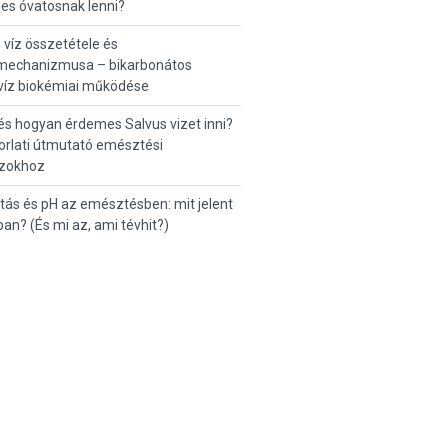
es óvatosnak lenni?
 víz összetétele és
mechanizmusa – bikarbonátos
víz biokémiai működése
és hogyan érdemes Salvus vizet inni?
orlati útmutató emésztési
zokhoz
tás és pH az emésztésben: mit jelent
ban? (És mi az, ami tévhit?)