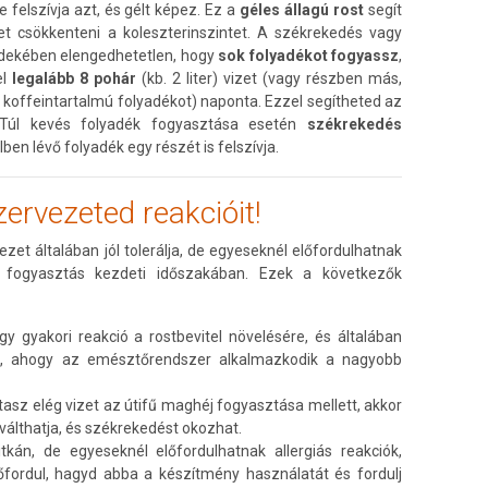
 felszívja azt, és gélt képez. Ez a
géles állagú rost
segít
t csökkenteni a koleszterinszintet. A székrekedés vagy
ekében elengedhetetlen, hogy
sok folyadékot fogyassz
,
l
legalább 8 pohár
(kb. 2 liter) vizet (vagy részben más,
koffeintartalmú folyadékot) naponta. Ezzel segítheted az
 Túl kevés folyadék fogyasztása esetén
székrekedés
lben lévő folyadék egy részét is felszívja.
zervezeted reakcióit!
et általában jól tolerálja, de egyeseknél előfordulhatnak
 fogyasztás kezdeti időszakában. Ezek a következők
y gyakori reakció a rostbevitel növelésére, és általában
, ahogy az emésztőrendszer alkalmazkodik a nagyobb
asz elég vizet az útifű maghéj fogyasztása mellett, akkor
iválthatja, és székrekedést okozhat.
kán, de egyeseknél előfordulhatnak allergiás reakciók,
lőfordul, hagyd abba a készítmény használatát és fordulj