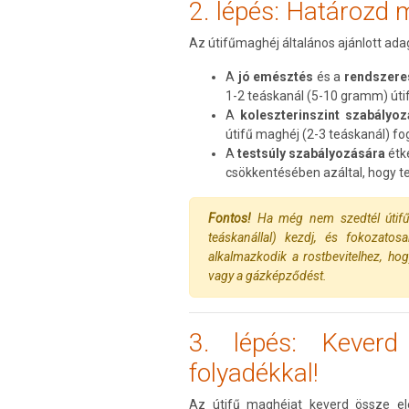
2. lépés: Határozd 
Az útifűmaghéj általános ajánlott adag
A
jó emésztés
és a
rendszere
1-2 teáskanál (5-10 gramm) úti
A
koleszterinszint szabályo
útifű maghéj (2-3 teáskanál) fo
A
testsúly szabályozására
étk
csökkentésében azáltal, hogy te
Fontos!
Ha még nem szedtél útifűm
teáskanállal) kezdj, és fokozato
alkalmazkodik a rostbevitelhez, ho
vagy a gázképződést.
3. lépés: Keverd
folyadékkal!
Az útifű maghéjat keverd össze e