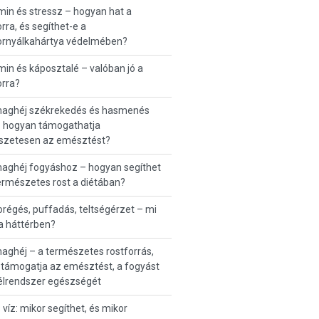
min és stressz – hogyan hat a
ra, és segíthet-e a
rnyálkahártya védelmében?
min és káposztalé – valóban jó a
rra?
maghéj székrekedés és hasmenés
– hogyan támogathatja
szetesen az emésztést?
maghéj fogyáshoz – hogyan segíthet
ermészetes rost a diétában?
égés, puffadás, teltségérzet – mi
 a háttérben?
aghéj – a természetes rostforrás,
támogatja az emésztést, a fogyást
élrendszer egészségét
 víz: mikor segíthet, és mikor