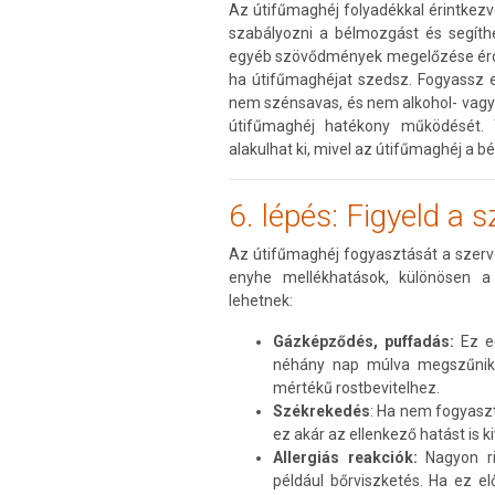
Az útifűmaghéj folyadékkal érintkezve
szabályozni a bélmozgást és segíthe
egyéb szövődmények megelőzése érd
ha útifűmaghéjat szedsz. Fogyassz e
nem szénsavas, és nem alkohol- vagy 
útifűmaghéj hatékony működését.
alakulhat ki, mivel az útifűmaghéj a bé
6. lépés: Figyeld a s
Az útifűmaghéj fogyasztását a szervez
enyhe mellékhatások, különösen a
lehetnek:
Gázképződés, puffadás:
Ez eg
néhány nap múlva megszűnik
mértékű rostbevitelhez.
Székrekedés
: Ha nem fogyaszt
ez akár az ellenkező hatást is k
Allergiás reakciók:
Nagyon rit
például bőrviszketés. Ha ez e