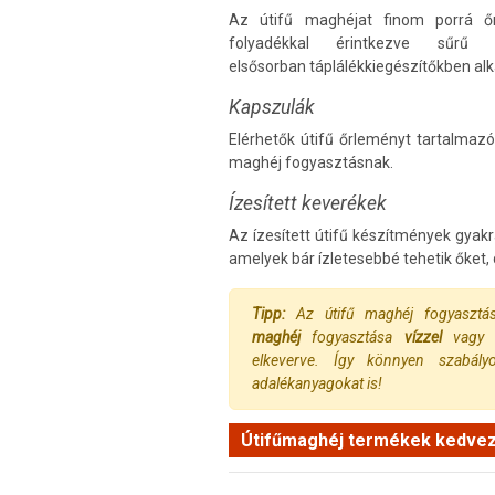
Az útifű maghéjat finom porrá őr
folyadékkal érintkezve sűr
elsősorban táplálékkiegészítőkben al
Kapszulák
Elérhetők útifű őrleményt tartalmazó
maghéj fogyasztásnak.
Ízesített keverékek
Az ízesített útifű készítmények gya
amelyek bár ízletesebbé tehetik őket,
Tipp:
Az útifű maghéj fogyaszt
maghéj
fogyasztása
vízzel
vagy
elkeverve. Így könnyen szabály
adalékanyagokat is!
Útifűmaghéj termékek kedvez