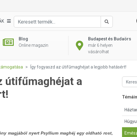
ÁK
Keresés
Blog
Budapest és Budaörs
Online magazin
már 6 helyen
vásárolhat
támogatása
Így fogyaszd az útifűmaghéjat a legjobb hatásért!
z útifűmaghéjat a
t!
Témái
Háztar
Húgyu
vény magjából nyert Psyllium maghéj egy oldható rost,
Emész