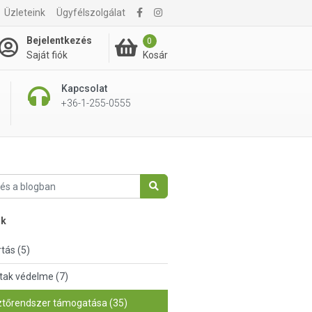
Üzleteink
Ügyfélszolgálat
Bejelentkezés
0
Kosár
Saját fiók
Kapcsolat
+36-1-255-0555
nk
tás (5)
tak védelme (7)
tőrendszer támogatása (35)