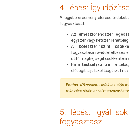
4. lépés: Így időzít
A legjobb eredmény elérése érdekébe
fogyasztását:
Az
emésztőrendszer egés
egyszer vagy kétszer, lehetőleg 
A
koleszterinszint csök
fogyasztása röviddel étkezés el
útifű maghéj segít csökkenteni a
Ha a
testsúlykontroll
a célod
elősegíti a jóllakottságérzet nö
Fontos:
Közvetlenül lefekvés előtt m
fokozása révén ezzel megzavarhatod 
5. lépés: Igyál so
fogyasztasz!