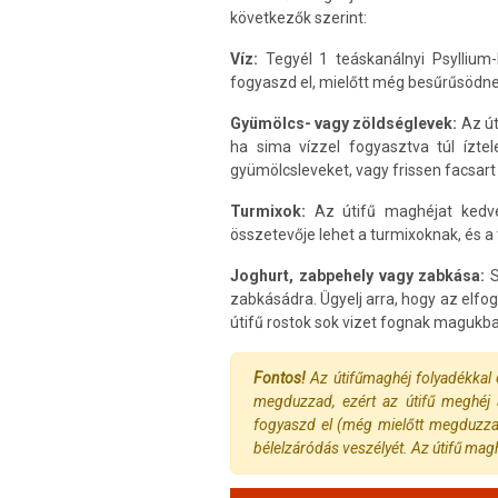
következők szerint:
Víz:
Tegyél 1 teáskanálnyi Psyllium
fogyaszd el, mielőtt még besűrűsödne
Gyümölcs- vagy zöldséglevek:
Az út
ha sima vízzel fogyasztva túl ízte
gyümölcsleveket, vagy frissen facsart
Turmixok:
Az útifű maghéjat kedve
összetevője lehet a turmixoknak, és a t
Joghurt, zabpehely vagy zabkása:
S
zabkásádra. Ügyelj arra, hogy az elfo
útifű rostok sok vizet fognak maguk
Fontos!
Az útifűmaghéj folyadékkal 
megduzzad, ezért az útifű meghéj 
fogyaszd el (még mielőtt megduzzad 
bélelzáródás veszélyét. Az útifű magh