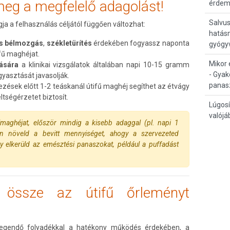
meg a megfelelő adagolást!
érdem
Salvus
ja a felhasználás céljától függően változhat:
hatás
s bélmozgás
,
székletürítés
érdekében fogyassz naponta
gyógy
fű maghéjat.
Mikor 
zására
a klinikai vizsgálatok általában napi 10-15 gramm
- Gyak
gyasztását javasolják.
panas
ezések előtt 1-2 teáskanál útifű maghéj segíthet az étvágy
ltségérzetet biztosít.
Lúgosí
valójá
aghéjat, először mindig a kisebb adaggal (pl. napi 1
san növeld a bevitt mennyiséget, ahogy a szervezeted
gy elkerüld az emésztési panaszokat, például a puffadást
 össze az útifű őrleményt
legendő folyadékkal a hatékony működés érdekében, a