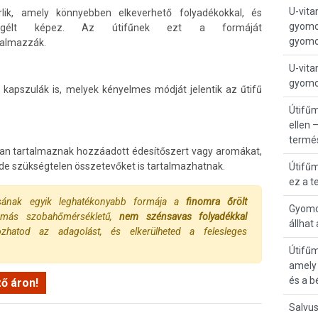
U-vita
lik, amely könnyebben elkeverhető folyadékokkal, és
gyomor
ű gélt képez. Az útifűnek ezt a formáját
gyomo
kalmazzák.
U-vita
gyomo
 kapszulák is, melyek kényelmes módját jelentik az űtifű
Útifű
ellen 
termé
kran tartalmaznak hozzáadott édesítőszert vagy aromákat,
 de szükségtelen összetevőket is tartalmazhatnak.
Útifű
ez a t
ásának egyik leghatékonyabb formája a
finomra őrölt
Gyomor
 más szobahőmérsékletű,
nem szénsavas folyadékkal
állhat
ozhatod az adagolást, és elkerülheted a felesleges
Útifűm
amely 
és a b
ő áron!
Salvus