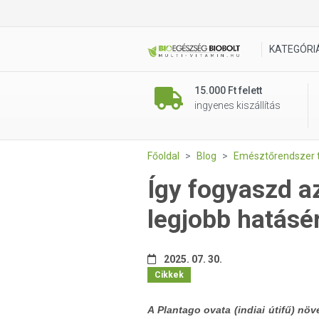
KATEGÓRI
15.000 Ft felett
ingyenes kiszállítás
Főoldal
Blog
Emésztőrendszer 
Így fogyaszd a
legjobb hatásér
2025. 07. 30.
Cikkek
A Plantago ovata (indiai útifű) nö