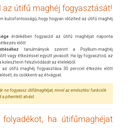
sd az útifű maghéj fogyasztását!
n kulcsfontosságú, hogy hogyan időzíted az útifű maghéj
zsége
érdekében fogyaszd az útifű maghéjat naponta
étkezés előtt.
kentéséhez
tanulmányok szerint a Psyllium-maghéj
őtt vagy étkezéssel együtt javasolt. Ha így fogyasztod, az
 koleszterin felszívódását az ételekből.
, az útifű maghéj fogyasztása 30 perccel étkezés előtt
velését, és csökkenti az étvágyat.
ár ne fogyassz útifűmaghéjat, mivel az emésztési funkciók
a pihentető alvást.
k folyadékot, ha útifűmaghéjat