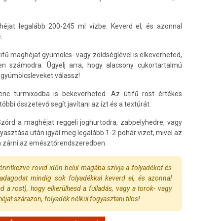
-héjat legalább 200-245 ml vízbe. Keverd el, és azonnal
.
ifű maghéjat gyümölcs- vagy zöldséglével is elkeverheted,
len számodra. Ügyelj arra, hogy alacsony cukortartalmú
 gyümölcsleveket válassz!
nc turmixodba is bekeverheted. Az útifű rost értékes
öbbi összetevő segít javítani az ízt és a textúrát.
zórd a maghéjat reggeli joghurtodra, zabpelyhedre, vagy
gyasztása után igyál meg legalább 1-2 pohár vizet, mivel az
ba zárni az emésztőrendszeredben.
érintkezve rövid időn belül magába szívja a folyadékot és
adagodat mindig sok folyadékkal keverd el, és azonnal
a rost), hogy elkerülhesd a fulladás, vagy a torok- vagy
éjat szárazon, folyadék nélkül fogyasztani tilos!