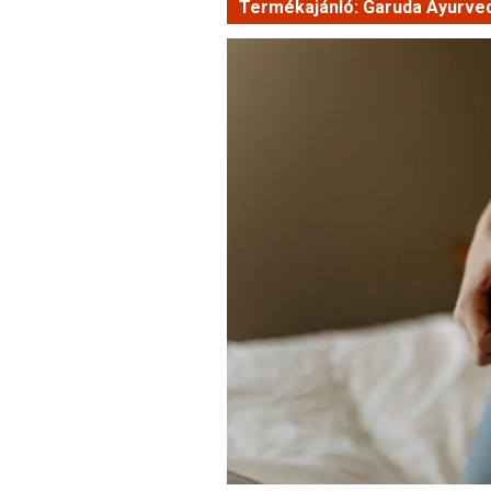
Termékajánló: Garuda Ayurved