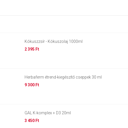
Kókuszzsír - Kókuszolaj 1000ml
2 395 Ft
Herbaferm étrend-kiegészítő cseppek 30 ml
9 300 Ft
GAL K-komplex + D3 20ml
3 450 Ft