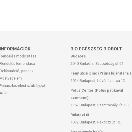
INFORMÁCIÓK
BIO EGÉSZSÉG BIOBOLT
Rendelés módosítása
Budaörs
Rendelés lemondása
2040 Budaörs, Szabadság út 61.
Reklamáció, panasz
Fény utcai piac (Príma kijáratánál)
Adatvédelem
1024 Budapest, Lövőház utca 12.
Panaszkezelési szabályzat
Pólus Center (Pólus patikával
ÁSZF
szemben)
1152 Budapest, Szentmihályi út 131.
Rákóczi út
1072 Budapest, Rákóczi út 10.
Szent István körút