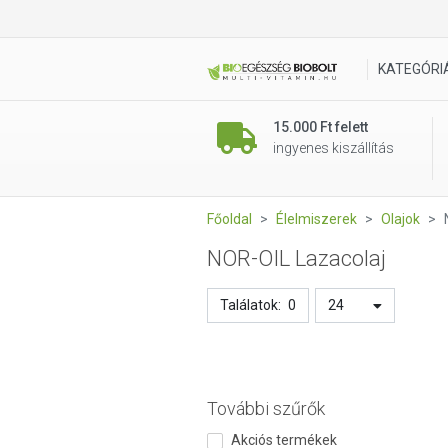
KATEGÓRI
15.000 Ft felett
ingyenes kiszállítás
Főoldal
Élelmiszerek
Olajok
NOR-OIL Lazacolaj
Találatok:
0
24
További szűrők
Akciós termékek