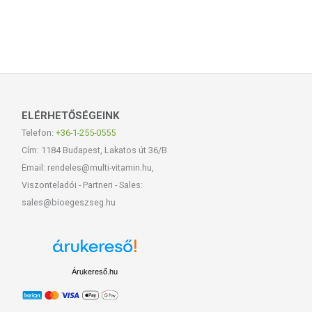
ELÉRHETŐSÉGEINK
Telefon:
+36-1-255-0555
Cím: 1184 Budapest, Lakatos út 36/B
Email: rendeles@multi-vitamin.hu,
Viszonteladói - Partneri - Sales:
sales@bioegeszseg.hu
Árukereső.hu