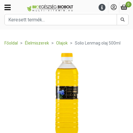
0
Kere
Főoldal
Élelmiszerek
Olajok
Solio Lenmag olaj 500ml