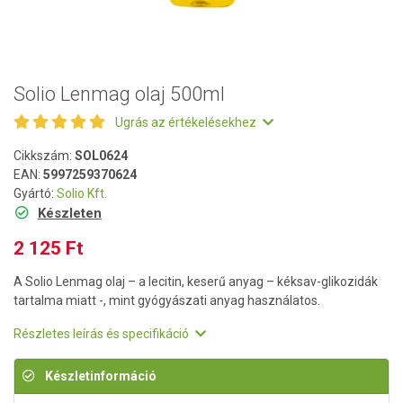
Solio Lenmag olaj 500ml
Ugrás az értékelésekhez
Cikkszám:
SOL0624
EAN:
5997259370624
Gyártó:
Solio Kft.
Készleten
2 125 Ft
A Solio Lenmag olaj – a lecitin, keserű anyag – kéksav-glikozidák
tartalma miatt -, mint gyógyászati anyag használatos.
Részletes leírás és specifikáció
Készletinformáció