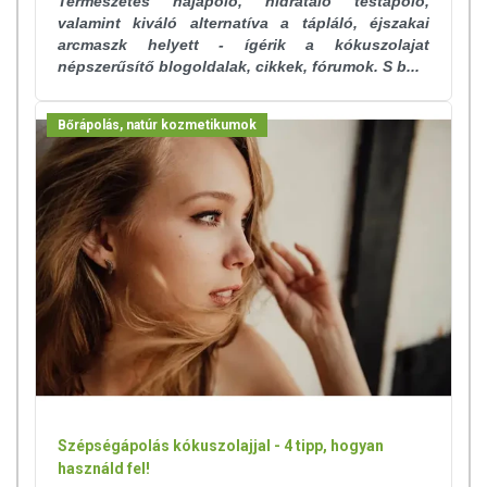
Természetes hajápoló, hidratáló testápoló,
valamint kiváló alternatíva a tápláló, éjszakai
arcmaszk helyett - ígérik a kókuszolajat
népszerűsítő blogoldalak, cikkek, fórumok. S b...
Bőrápolás, natúr kozmetikumok
Szépségápolás kókuszolajjal - 4 tipp, hogyan
használd fel!