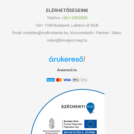
ELÉRHETŐSÉGEINK
Telefon:
+36-1-255-0555
Cím: 1184 Budapest, Lakatos út 36/B
Email: rendeles@multi-vitamin.hu, Viszonteladói - Partneri - Sales:
sales@bioegeszseg.hu
Árukereső.hu