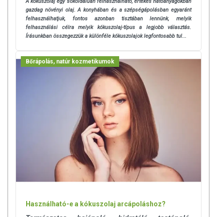
A kókuszolaj egy sokoldalúan felhasználható, értékes hatóanyagokban
gazdag növényi olaj. A konyhában és a szépségápolásban egyaránt
felhasználhatjuk, fontos azonban tisztában lennünk, melyik
felhasználási célra melyik kókuszolaj-típus a legjobb választás.
Írásunkban összegezzük a különféle kókuszolajok legfontosabb tul...
Bőrápolás, natúr kozmetikumok
Használható-e a kókuszolaj arcápoláshoz?