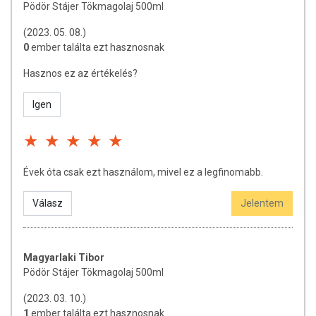
Pödör Stájer Tökmagolaj 500ml
Többszörösen telítetlen zsírsavak49 g
(2023. 05. 08.)
0
ember találta ezt hasznosnak
Koleszterin:0 mg
Hasznos ez az értékelés?
Élelmi rost:0 mg
Nátrium:0 mg
Igen
Forgalmazza: Pödör Kft.
A termék nem helyettesíti a kiegyensúlyozott, vegyes étrendet és
az egészséges életmódot!
Évek óta csak ezt használom, mivel ez a legfinomabb.
A termék nem gyógyít betegségeket! A termék nem az orvosi
kezelés helyettesítésére alkalmas!
Válasz
Jelentem
Betegség esetén használatát beszélje meg kezelőorvosával. Az
ajánlott napi fogyasztási
mennyiséget ne lépje túl! Ne szedje a készítményt, ha az
Magyarlaki Tibor
összetevők bármelyikére érzékeny vagy allergiás!
Pödör Stájer Tökmagolaj 500ml
Kisgyermektől elzárva tartandó!
(2023. 03. 10.)
1
ember találta ezt hasznosnak