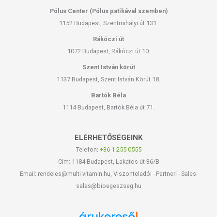
Pólus Center (Pólus patikával szemben)
1152 Budapest, Szentmihályi út 131.
Rákóczi út
1072 Budapest, Rákóczi út 10.
Szent István körút
1137 Budapest, Szent István Körút 18.
Bartók Béla
1114 Budapest, Bartók Béla út 71.
ELÉRHETŐSÉGEINK
Telefon:
+36-1-255-0555
Cím: 1184 Budapest, Lakatos út 36/B
Email: rendeles@multi-vitamin.hu, Viszonteladói - Partneri - Sales:
sales@bioegeszseg.hu