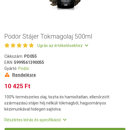
Pödör Stájer Tökmagolaj 500ml
Ugrás az értékelésekhez
Cikkszám:
PD055
EAN:
5999561390055
Gyártó:
Pödör
Rendelésre
10 425 Ft
100% természetes olaj, tiszta és hamisítatlan, ellenőrzött
származású stájer héj nélküli tökmagból, hagyományos
kézimunkával hidegen sajtolva.
Részletes leírás és specifikáció