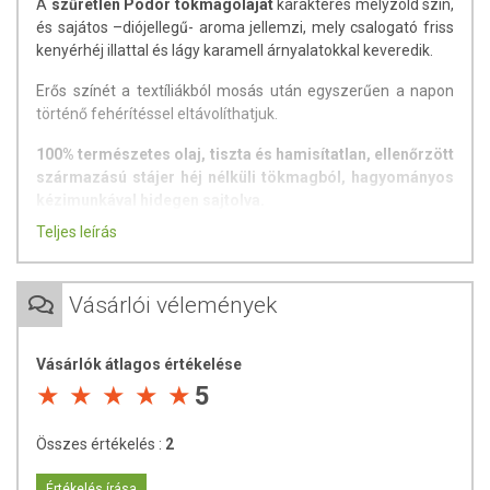
A
szűretlen Pödör tökmagolajat
karakteres mélyzöld szín,
és sajátos –diójellegű- aroma jellemzi, mely csalogató friss
kenyérhéj illattal és lágy karamell árnyalatokkal keveredik.
Erős színét a textíliákból mosás után egyszerűen a napon
történő fehérítéssel eltávolíthatjuk.
100% természetes olaj, tiszta és hamisítatlan, ellenőrzött
származású stájer héj nélküli tökmagból, hagyományos
kézimunkával hidegen sajtolva.
Teljes leírás
Példátlanságát annak köszönheti, hogy a magot azon a
bizonyított hőmérsékleten tároljuk, amin az megőrzi
kifogástalan minőségét. (Nem avasodik, nem szárad ki és
Vásárlói vélemények
védett a kártevőktől.) Így garantáljuk, hogy hetente, egész
éven át, mindig frissen sajtolt tökmagolaj kerül
palackozásra. A márka minőségének szigorú
Vásárlók átlagos értékelése
nyomonkövethetőségét jelzi a címkén feltüntetett gyártási
5
szám, és sorszám.100% természetes,
hozzáadott
adalékanyag nélkül készül
, nem tartalmaz aromákat,
Összes értékelés :
2
ízfokozókat, tartósítószert, mesterséges színezéket.
Tárolási javaslat:
Értékelés írása