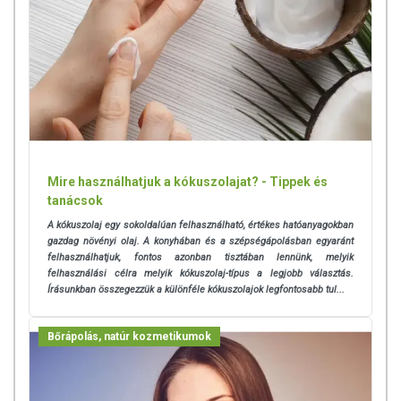
Mire használhatjuk a kókuszolajat? - Tippek és
tanácsok
A kókuszolaj egy sokoldalúan felhasználható, értékes hatóanyagokban
gazdag növényi olaj. A konyhában és a szépségápolásban egyaránt
felhasználhatjuk, fontos azonban tisztában lennünk, melyik
felhasználási célra melyik kókuszolaj-típus a legjobb választás.
Írásunkban összegezzük a különféle kókuszolajok legfontosabb tul...
Bőrápolás, natúr kozmetikumok