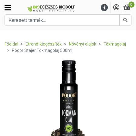
0
Kere
Főoldal
Étrend-kiegészítők
Növényi olajok
Tökmagolaj
Pödör Stájer Tökmagolaj 500ml