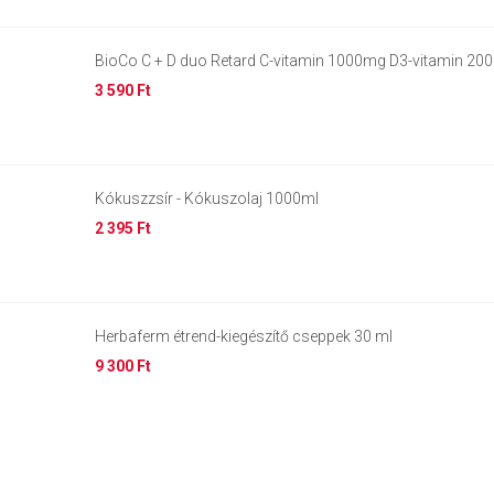
BioCo C + D duo Retard C-vitamin 1000mg D3-vitamin 20
3 590 Ft
Kókuszzsír - Kókuszolaj 1000ml
2 395 Ft
Herbaferm étrend-kiegészítő cseppek 30 ml
9 300 Ft