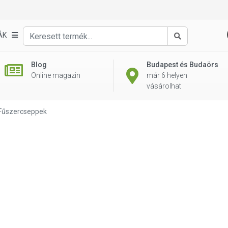
ÁK
Keresés
Blog
Budapest és Budaörs
Online magazin
már 6 helyen
vásárolhat
Fűszercseppek