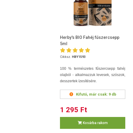
Herby's BIO Fahéj fűszercsepp
5ml
Cikksz.
HBY1593
100 % természetes fűszercsepp fahéj
olajból - alkalmazzuk levesek, szószok,
desszertek ízesítésére.
Kifutó, már csak:
9 db
1 295 Ft
Kosárba rakom