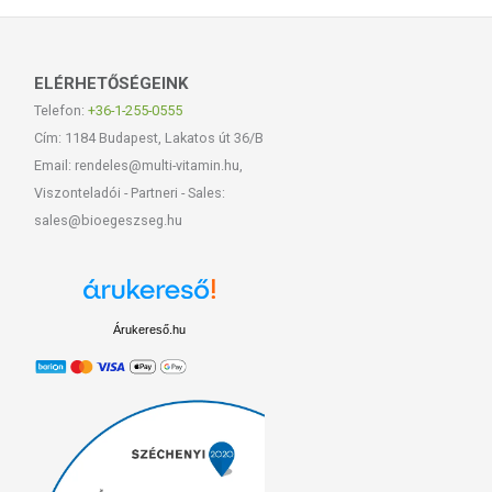
ELÉRHETŐSÉGEINK
Telefon:
+36-1-255-0555
Cím: 1184 Budapest, Lakatos út 36/B
Email: rendeles@multi-vitamin.hu,
Viszonteladói - Partneri - Sales:
sales@bioegeszseg.hu
Árukereső.hu