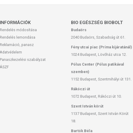
INFORMÁCIÓK
BIO EGÉSZSÉG BIOBOLT
Rendelés módosítása
Budaörs
Rendelés lemondása
2040 Budaörs, Szabadság út 61.
Reklamáció, panasz
Fény utcai piac (Príma kijáratánál)
Adatvédelem
1024 Budapest, Lövőház utca 12.
Panaszkezelési szabályzat
Pólus Center (Pólus patikával
ÁSZF
szemben)
1152 Budapest, Szentmihályi út 131.
Rákóczi út
1072 Budapest, Rákóczi út 10.
Szent István körút
1137 Budapest, Szent István Körút
18.
Bartók Béla