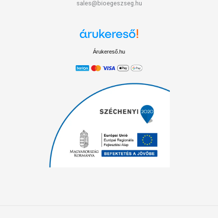
sales@bioegeszseg.hu
Árukereső.hu