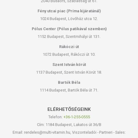
2040 Budaörs, Szabadság út 61.
Fény utcai piac (Príma kijáratánál)
1024 Budapest, Lövőház utca 12.
Pólus Center (Pólus patikával szemben)
1152 Budapest, Szentmihályi út 131.
Rákóczi út
1072 Budapest, Rákóczi út 10.
Szent István körút
1137 Budapest, Szent István Körút 18.
Bartók Béla
1114 Budapest, Bartók Béla út 71.
ELÉRHETŐSÉGEINK
Telefon:
+36-1-255-0555
Cím: 1184 Budapest, Lakatos út 36/B
Email: rendeles@multi-vitamin.hu, Viszonteladói - Partneri - Sales: