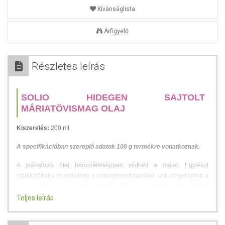
Kívánságlista
Árfigyelő
Részletes leírás
SOLIO HIDEGEN SAJTOLT
MÁRIATÖVISMAG OLAJ
Kiszerelés:
200 ml
A specifikációban szereplő adatok 100 g termékre vonatkoznak.
A máriatövis olaj háromféleképpen védheti a májat. Egyrészt
stabilizálhatja és erősítheti a májsejtmembránokat ,ami megelőzheti a
méreganyagok behatolását a sejtbe. Másrészt hatékony antioxidáns
lehet , amely semlegesítheti a veszélyes szabad gyököket.
Teljes leírás
Harmadrészt pedig elősegítheti a fehérjeszintézist , serkentheti a
májsejtek termelődését, felgyorsíthatja a károsodott májszövetek