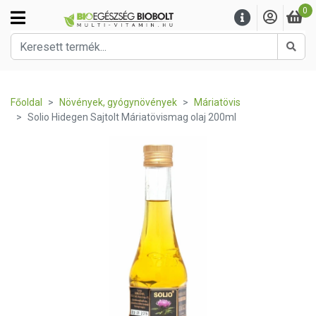
0
Kere
Főoldal
Növények, gyógynövények
Máriatövis
Solio Hidegen Sajtolt Máriatövismag olaj 200ml