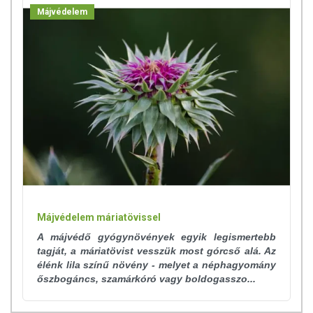
Májvédelem
Májvédelem máriatövissel
A májvédő gyógynövények egyik legismertebb
tagját, a máriatövist vesszük most górcső alá. Az
élénk lila színű növény - melyet a néphagyomány
őszbogáncs, szamárkóró vagy boldogasszo...