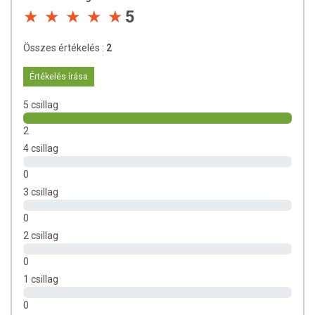
Az oldalunkon lévő adatokat folyamatosan frissítjük, törekszünk arra,
5
hogy naprakészek legyenek. Szeretnénk felhívni azonban a figyelmet,
hogy ennek ellenére a webshopon szereplő adatok (beleértve a
Összes értékelés :
2
termékfotókat, tápérték-, összetétel-, és allergén információkat is) csak
tájékoztató jellegűek, a tényleges értékek eltérhetnek az élelmiszerek
Értékelés írása
természetéből adódóan. A friss, aktuális információkat a termékek
csomagolásán találják meg.
5 csillag
2
4 csillag
0
3 csillag
0
2 csillag
0
1 csillag
0