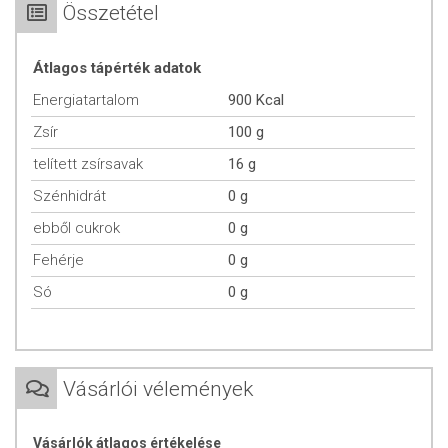
regenerációját , az elhalt sejtek lecserélését. Májnagyobbodás és
Összetétel
májzsugorodás esetén segíthet a szervezetnek. Vegyszerek és
gyógyszerek okozta májkárosodás esetén segítséget nyújthat.
Átlagos tápérték adatok
Átlagos tápérték 100g termékben:
Energiatartalom
900 Kcal
Energia tartalom: 3700 Kj (900 kcal)
Zsír
100 g
Zsír: 100 g
telített zsírsavak
16 g
Telített zsírsav: 16 g
Egyszeresen telítetlen: 30 g
Szénhidrát
0 g
Többszörösen telítetlen: 54 g
ebből cukrok
0 g
Szénhidrát: 0 g
Amelyből cukrok: 0 g
Fehérje
0 g
Fehérje: 0 g
Só
0 g
Só: 0 mg
TOVÁBBI TUDNIVALÓK
Minőségét megőrzi:
A dobozon jelzett hónap végéig (nap,hó,év)
Vásárlói vélemények
Tárolás:
Száraz, hűvös helyen tartandó!
Vásárlók átlagos értékelése