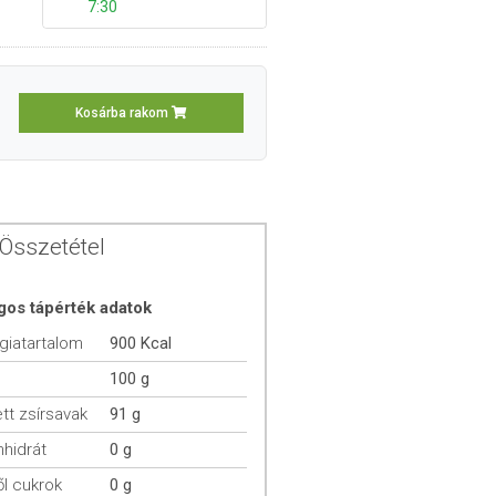
7:30
Kosárba rakom
Összetétel
gos tápérték adatok
giatartalom
900 Kcal
100 g
ett zsírsavak
91 g
hidrát
0 g
l cukrok
0 g