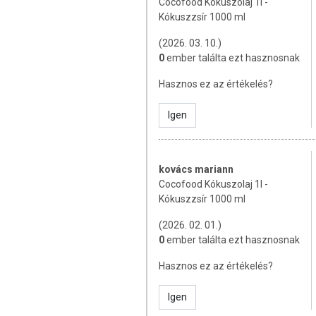
Cocofood Kókuszolaj 1l -
Szénhidrát: 0 g
Kókuszzsír 1000 ml
amelyből cukor: 0 g
Rost: 0 g
(2026. 03. 10.)
Fehérje :0 g
0
ember találta ezt hasznosnak
Só: 0 g
Hasznos ez az értékelés?
TOVÁBBI TUDNIVALÓK
Igen
Tárolás:
+15°C és +20°C közötti hőmérsé
Gyártó:
Orange Invest Kft.
kovács mariann
Cocofood Kókuszolaj 1l -
Az oldalunkon lévő adatokat folyamato
Kókuszzsír 1000 ml
Szeretnénk felhívni azonban a figyelmet
termékfotókat, tápérték-, összetétel-, és
(2026. 02. 01.)
értékek eltérhetnek az élelmiszerek ter
0
ember találta ezt hasznosnak
csomagolásán találják meg.
Hasznos ez az értékelés?
Igen