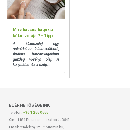
Mire használhatjuk a
kókuszolajat? - Tipp...
A kókuszolaj egy
sokoldalúan felhasználható,
értékes hatóanyagokban
gazdag növényi olaj. A
konyhában és a szép...
ELÉRHETŐSÉGEINK
Telefon:
+36-1-255-0555
Cím: 1184 Budapest, Lakatos út 36/B
Email: rendeles@multi-vitamin.hu,