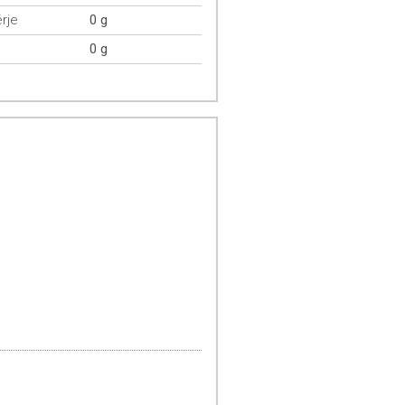
rje
0 g
0 g