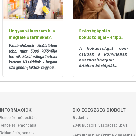
Hogyan válasszam ki a
Szépségápolás
megfelelő terméket?...
kókuszolajjal - 4 tipp...
Webáruházunk kínálatában
A kókuszolajat nem
több, mint 5000 különféle
csupán a konyhában
termék közül válogathatnak
hasznosíthatjuk:
kedves Vásárlóink - legyen
értékes bőrtáplál...
szó glutén-, laktóz- vagy cu...
INFORMÁCIÓK
BIO EGÉSZSÉG BIOBOLT
Rendelés módosítása
Budaörs
Rendelés lemondása
2040 Budaörs, Szabadság út 61.
Reklamáció, panasz
Fény utcai piac (Príma kijáratánál)