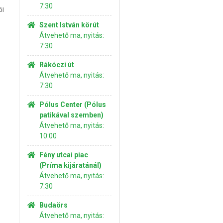
7:30
ól
Szent István körút
Átvehető ma, nyitás:
7:30
Rákóczi út
Átvehető ma, nyitás:
7:30
Pólus Center (Pólus
patikával szemben)
Átvehető ma, nyitás:
10:00
Fény utcai piac
(Príma kijáratánál)
Átvehető ma, nyitás:
7:30
Budaörs
Átvehető ma, nyitás: