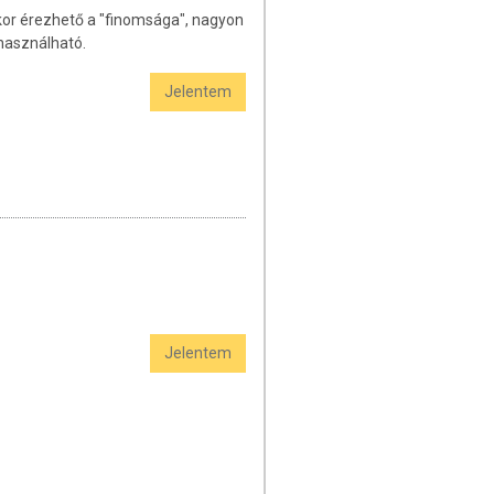
kor érezhető a "finomsága", nagyon
lhasználható.
Jelentem
Jelentem