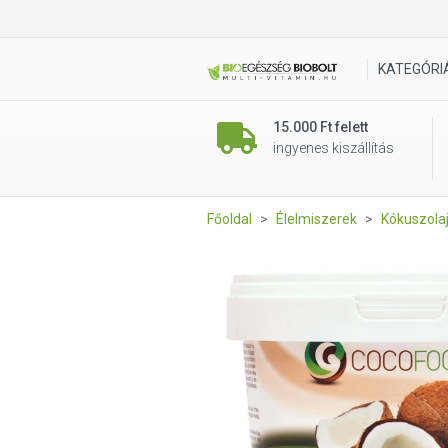
Cocofood Kókuszolaj 1l - Kó
KATEGÓRI
15.000 Ft felett
ingyenes kiszállítás
Főoldal
Élelmiszerek
Kókuszolaj