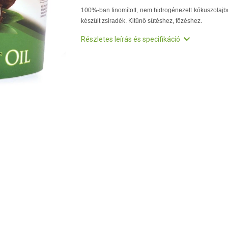
100%-ban finomított, nem hidrogénezett kókuszolajb
készült zsiradék. Kitűnő sütéshez, főzéshez.
Részletes leírás és specifikáció