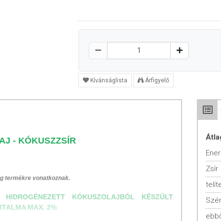
Kívánságlista
Árfigyelő
Átla
J - KÓKUSZZSÍR
Ener
Zsír
 g termékre vonatkoznak.
telít
M HIDROGÉNEZETT KÓKUSZOLAJBÓL KÉSZÜLT
Szén
RTALMA MAX. 2%
ebbő