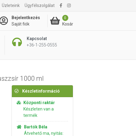
Üzleteink
Ügyfélszolgálat
2 495 Ft
Kosárba rakom
Bejelentkezés
0
Kosár
Saját fiók
Kapcsolat
+36-1-255-0555
uszzsír 1000 ml
Készletinformáció
Központi raktár
Készleten van a
termék
Bartók Béla
Átvehető ma, nyitás: