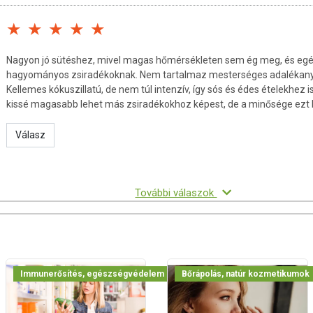
Nagyon jó sütéshez, mivel magas hőmérsékleten sem ég meg, és egés
hagyományos zsiradékoknak. Nem tartalmaz mesterséges adalékanya
Kellemes kókuszillatú, de nem túl intenzív, így sós és édes ételekhez i
kissé magasabb lehet más zsiradékokhoz képest, de a minősége ezt
Válasz
További válaszok
Immunerősítés, egészségvédelem
Bőrápolás, natúr kozmetikumok