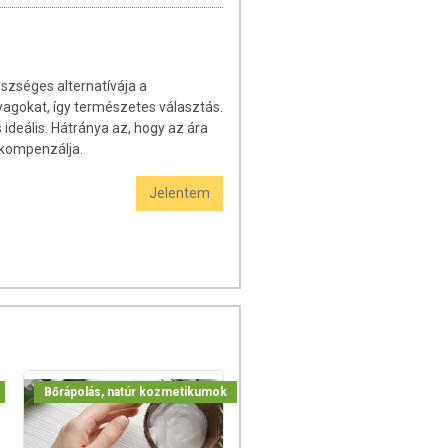
zséges alternatívája a
gokat, így természetes választás.
s ideális. Hátránya az, hogy az ára
 kompenzálja.
Jelentem
Bőrápolás, natúr kozmetikumok