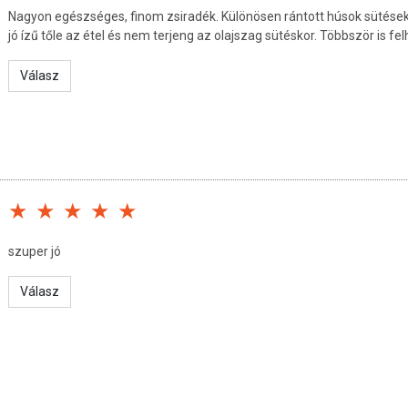
Nagyon egészséges, finom zsiradék. Különösen rántott húsok sütése
jó ízű tőle az étel és nem terjeng az olajszag sütéskor. Többször is fe
Válasz
kleten, lezárt csomagolásban, nedvességtől védett helyen.
san frissítjük, törekszünk arra, hogy naprakészek legyenek.
szuper jó
, hogy ennek ellenére a webshopon szereplő adatok (beleértve a
 allergén információkat is) csak tájékoztató jellegűek, a tényleges
Válasz
mészetéből adódóan. A friss, aktuális információkat a termékek