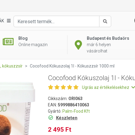
kuszzsír 1000 ml
ÁK
Keresés
Blog
Budapest és Budaörs
Online magazin
már 6 helyen
vásárolhat
, kókuszzsír
Cocofood Kókuszolaj 1l - Kókuszzsír 1000 ml
Cocofood Kókuszolaj 1l - Kók
Ugrás az értékelésekhez
Cikkszám:
ORI063
EAN:
5999886410063
Gyártó:
Palm-Food Kft
Készleten
2 495 Ft