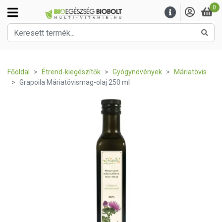
0
Kere
Főoldal
Étrend-kiegészítők
Gyógynövények
Máriatövis
Grapoila Máriatövismag-olaj 250 ml