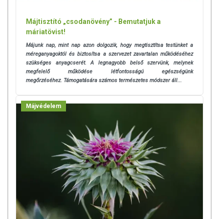
Májtisztító „csodanövény” - Bemutatjuk a
máriatövist!
Májunk nap, mint nap azon dolgozik, hogy megtisztítsa testünket a
méreganyagoktól és biztosítsa a szervezet zavartalan működéséhez
szükséges anyagcserét. A legnagyobb belső szervünk, melynek
megfelelő működése létfontosságú egészségünk
megőrzéséhez.
Támogatására számos természetes módszer áll...
Májvédelem