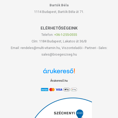
Bartók Béla
1114 Budapest, Bartók Béla út 71.
ELÉRHETŐSÉGEINK
Telefon:
+36-1-255-0555
Cím: 1184 Budapest, Lakatos út 36/B
Email: rendeles@multi-vitamin.hu, Viszonteladói - Partneri - Sales:
sales@bioegeszseg.hu
Árukereső.hu