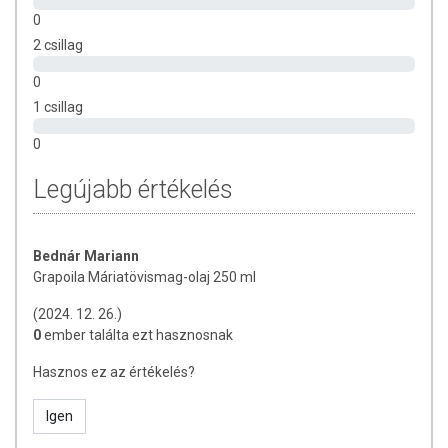
összetevők bármelyikére érzékeny vagy allergiás! Kisgyermektől
0
elzárva tartandó!
2 csillag
Az étrend-kiegészítők az érvényben levő európai uniós szabályozás
0
szerint élelmiszereknek minősülnek, amelyek a hagyományos étrend
1 csillag
kiegészítését szolgálják, és koncentrált formában tartalmaznak
tápanyagokat. Bár az étrend-kiegészítők kedvező élettani
0
hatással rendelkezhetnek, amely egyénenként eltérő lehet, jelölésük,
megjelenítésük, és reklámozásuk során nem engedélyezett a
Legújabb értékelés
készítményeknek betegséget megelőző vagy gyógyító
hatást tulajdonítani.
Bednár Mariann
Grapoila Máriatövismag-olaj 250 ml
(2024. 12. 26.)
0
ember találta ezt hasznosnak
Hasznos ez az értékelés?
Igen