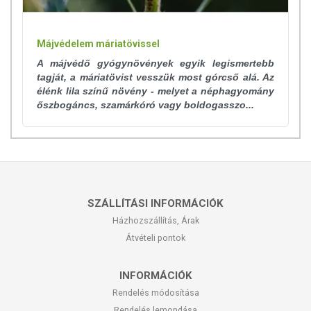
Májvédelem máriatövissel
A májvédő gyógynövények egyik legismertebb
tagját, a máriatövist vesszük most górcső alá. Az
élénk lila színű növény - melyet a néphagyomány
őszbogáncs, szamárkóró vagy boldogasszo...
SZÁLLÍTÁSI INFORMÁCIÓK
Házhozszállítás, Árak
Átvételi pontok
INFORMÁCIÓK
Rendelés módosítása
Rendelés lemondása