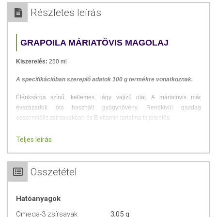
Részletes leírás
GRAPOILA MÁRIATÖVIS MAGOLAJ
Kiszerelés:
250 ml
A specifikációban szereplő adatok 100 g termékre vonatkoznak.
Élénksárga színű, kellemes, lágy vajízű olaj. A máriatövis már
évszázadok óta használt gyógynövény. Rendkívül gazdag
esszenciális zsírsavakban és E-vitamin tartalma is jelentős.
FELHASZNÁLÁS
Teljes leírás
Az olaj akár önmagában is fogyasztható, napi rendszerességgel. Az
ajánlott mennyiség 80 kg testsúlyig napi egy mokkáskanál, 80 kg
Összetétel
testsúly felett napi egy teáskanál. Apróra vágott zsályával fűszerezve
nagyon finom mártogatós készíthető belőle. Selymes, lágy ízű,
Hatóanyagok
majonézhez vagy mustárral salátaöntethez is kiváló.
Omega-3 zsírsavak
3,05 g