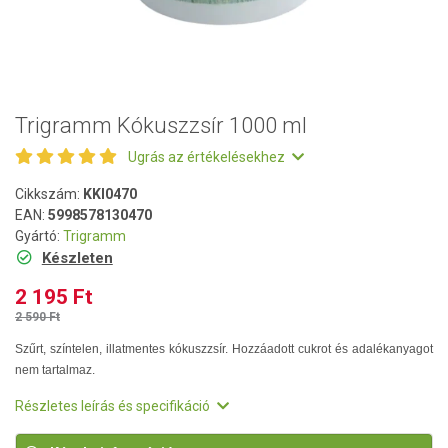
Trigramm Kókuszzsír 1000 ml
Ugrás az értékelésekhez
Cikkszám:
KKI0470
EAN:
5998578130470
Gyártó:
Trigramm
Készleten
2 195 Ft
2 590 Ft
Szűrt, színtelen, illatmentes kókuszzsír. Hozzáadott cukrot és adalékanyagot
nem tartalmaz.
Részletes leírás és specifikáció