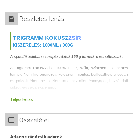
Részletes leírás
TRIGRAMM KÓKUSZ
ZSÍR
KISZERELÉS: 1000ML / 900G
A specifikációban szereplő adatok 100 g termékre vonatkoznak.
A Trigramm kókuszzsírja 100% natúr, szűrt, színtelen, illatmentes
termék. Nem hidrogénezett, koleszterinmentes, beilleszthető a vegán
és paleolit étrendbe is. Nem tartalmaz allergén
anyagot, hozzáadott
cukrot vagy adalékanyagot.
100% natúr
Teljes leírás
Gluténmentes
Koleszterinmentes
Hozzáadott cukrot és adalékanyagot nem tartalmaz
Összetétel
Vegán termék
A Trigramm Kókuszzsír felhasználható bőrápoláshoz, sütéshez,
Átlagos tápérték adatok