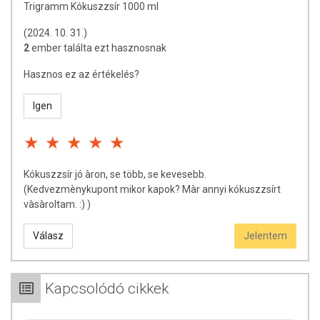
Trigramm Kókuszzsír 1000 ml
(2024. 10. 31.)
2
ember találta ezt hasznosnak
Hasznos ez az értékelés?
Igen
Kókuszzsír jó àron, se több, se kevesebb.
(Kedvezmènykupont mikor kapok? Màr annyi kókuszzsírt
vàsàroltam. :) )
Válasz
Jelentem
Kapcsolódó cikkek