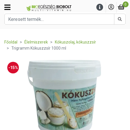
0
Kere
Főoldal
Élelmiszerek
Kókuszolaj, kókuszzsír
Trigramm Kókuszzsír 1000 ml
-15%