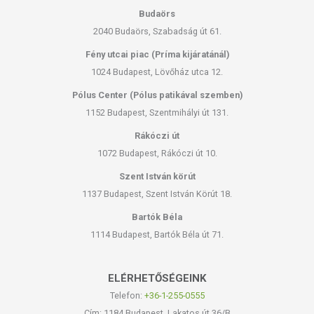
Budaörs
2040 Budaörs, Szabadság út 61.
Fény utcai piac (Príma kijáratánál)
1024 Budapest, Lövőház utca 12.
Pólus Center (Pólus patikával szemben)
1152 Budapest, Szentmihályi út 131.
Rákóczi út
1072 Budapest, Rákóczi út 10.
Szent István körút
1137 Budapest, Szent István Körút 18.
Bartók Béla
1114 Budapest, Bartók Béla út 71.
ELÉRHETŐSÉGEINK
Telefon:
+36-1-255-0555
Cím: 1184 Budapest, Lakatos út 36/B