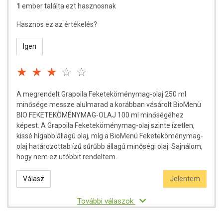
1
ember találta ezt hasznosnak
Hasznos ez az értékelés?
Igen
A megrendelt Grapoila Feketeköménymag-olaj 250 ml
minősége messze alulmarad a korábban vásárolt BioMenü
BIO FEKETEKÖMÉNYMAG-OLAJ 100 ml minőségéhez
képest. A Grapoila Feketeköménymag-olaj szinte ízetlen,
kissé hígabb állagú olaj, míg a BioMenü Feketeköménymag-
olaj határozottab ízű sűrűbb állagú minőségi olaj. Sajnálom,
hogy nem ez utóbbit rendeltem.
Válasz
Jelentem
További válaszok