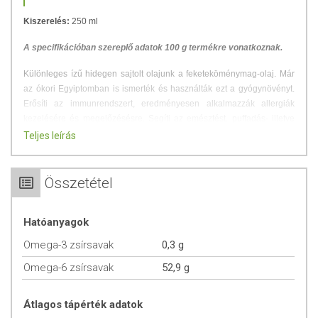
Kiszerelés:
250 ml
A specifikációban szereplő adatok 100 g termékre vonatkoznak.
Különleges ízű hidegen sajtolt olajunk a feketeköménymag-olaj. Már
az ókori Egyiptomban is ismerték és használták ezt a gyógynövényt.
Erősíti az immunrendszert, eredményesen alkalmazzák allergiák
kezelésére és megelőzésésre. Segíti az emésztést, puffadás- illetve
görcsoldó hatása is van.
Teljes leírás
Magas E-vitamin tartalommal rendelkezik, hozzájárulhat a bőr
hidratáltságának megőrzéséhez. Feszesíti, ránctalanítja a bőrt,
Összetétel
elősegíti a pattanásos bőr ápolását.
Illóolajai közül a karvont és a limonént említjük meg, melyek
Hatóanyagok
antioxidánsok: antiszeptikus, antifungális, antibakteriális hatásúak.
Omega-3 zsírsavak
0,3 g
Zsírösszetétele kedvező, telítetlen zsírsav tartalma magas.
Omega-6 zsírsavak
52,9 g
FELHASZNÁLÁS
Átlagos tápérték adatok
A feketeköménymag-olaj kozmetikai alkalmazása is széleskörű, így