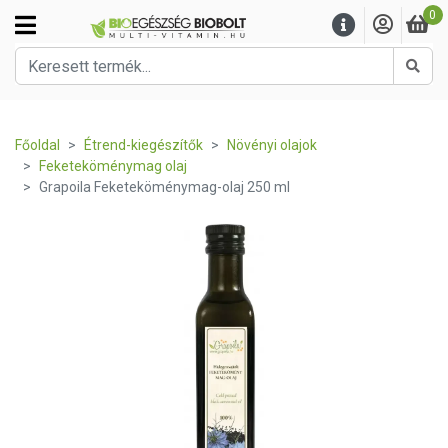
0
Kere
Főoldal
Étrend-kiegészítők
Növényi olajok
Feketeköménymag olaj
Grapoila Feketeköménymag-olaj 250 ml