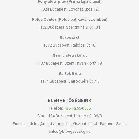
Fény utcai piac (Príma kijáratánál)
1024 Budapest, Lövőház utca 12.
Pólus Center (Pólus patikával szemben)
1152 Budapest, Szentmihályi út 131.
Rákóczi út
1072 Budapest, Rákóczi út 10.
Szent István körút
1137 Budapest, Szent István Körút 18.
Bartók Béla
1114 Budapest, Bartók Béla út 71.
ELÉRHETŐSÉGEINK
Telefon:
+36-1-255-0555
Cím: 1184 Budapest, Lakatos út 36/B
Email: rendeles@multi-vitamin.hu, Viszonteladói - Partneri - Sales:
sales@bioegeszseg.hu