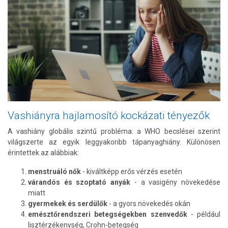
Vashiányra hajlamosító kockázati tényezők
A vashiány globális szintű probléma: a WHO becslései szerint
világszerte az egyik leggyakoribb tápanyaghiány. Különösen
érintettek az alábbiak:
menstruáló nők
- kiváltképp erős vérzés esetén
várandós és szoptató anyák
- a vasigény növekedése
miatt
gyermekek és serdülők
- a gyors növekedés okán
emésztőrendszeri betegségekben szenvedők
- például
lisztérzékenység, Crohn-betegség