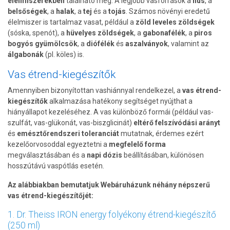
élelmiszerekben
található meg. A legjobb vasforrások a
hús
, a
belsőségek
, a
halak
, a
tej
és a
tojás
. Számos növényi eredetű
élelmiszer is tartalmaz vasat, például a
zöld leveles zöldségek
(sóska, spenót), a
hüvelyes zöldségek
, a
gabonafélék
, a
piros
bogyós gyümölcsök
, a
diófélék
és
aszalványok
, valamint az
álgabonák
(pl. köles) is.
Vas étrend-kiegészítők
Amennyiben bizonyítottan vashiánnyal rendelkezel, a
vas étrend-
kiegészítők
alkalmazása hatékony segítséget nyújthat a
hiányállapot kezeléséhez. A vas különböző formái (például vas-
szulfát, vas-glükonát, vas-biszglicinát)
eltérő felszívódási arányt
és
emésztőrendszeri toleranciát
mutatnak, érdemes ezért
kezelőorvosoddal egyeztetni a
megfelelő forma
megválasztásában és a
napi dózis
beállításában, különösen
hosszútávú vaspótlás esetén.
Az alábbiakban bemutatjuk Webáruházunk néhány népszerű
vas étrend-kiegészítőjét:
1. Dr. Theiss IRON energy folyékony étrend-kiegészítő
(250 ml)