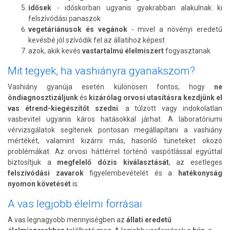
idősek
- időskorban ugyanis gyakrabban alakulnak ki
felszívódási panaszok
vegetáriánusok és vegánok
- mivel a növényi eredetű
kevésbé jól szívódik fel az állatihoz képest
azok, akik kevés
vastartalmú élelmiszert
fogyasztanak
Mit tegyek, ha vashiányra gyanakszom?
Vashiány gyanúja esetén különösen fontos, hogy
ne
öndiagnosztizáljunk
és
kizárólag orvosi utasításra kezdjünk el
vas étrend-kiegészítőt szedni
: a túlzott vagy indokolatlan
vasbevitel ugyanis káros hatásokkal járhat. A laboratóriumi
vérvizsgálatok segítenek pontosan megállapítani a vashiány
mértékét, valamint kizárni más, hasonló tüneteket okozó
problémákat. Az orvosi háttérrel történő vaspótlással egyúttal
biztosítjuk a
megfelelő dózis kiválasztását
, az esetleges
felszívódási zavarok
figyelembevételét és a
hatékonyság
nyomon követését
is.
A vas legjobb élelmi forrásai
A vas legnagyobb mennyiségben az
állati eredetű