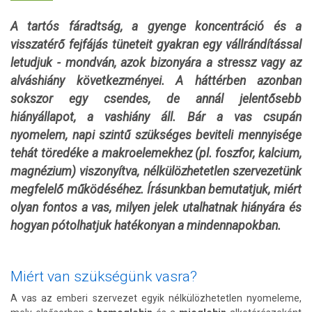
A tartós fáradtság, a gyenge koncentráció és a
visszatérő fejfájás tüneteit gyakran egy vállrándítással
letudjuk - mondván, azok bizonyára a stressz vagy az
alváshiány következményei.
A háttérben azonban
sokszor egy csendes, de annál jelentősebb
hiányállapot, a vashiány áll. Bár a vas csupán
nyomelem, napi szintű szükséges beviteli mennyisége
tehát töredéke a makroelemekhez (pl. foszfor, kalcium,
magnézium) viszonyítva, nélkülözhetetlen szervezetünk
megfelelő működéséhez. Írásunkban bemutatjuk, miért
olyan fontos a vas, milyen jelek utalhatnak hiányára és
hogyan pótolhatjuk hatékonyan a mindennapokban.
Miért van szükségünk vasra?
A vas az emberi szervezet egyik nélkülözhetetlen nyomeleme,