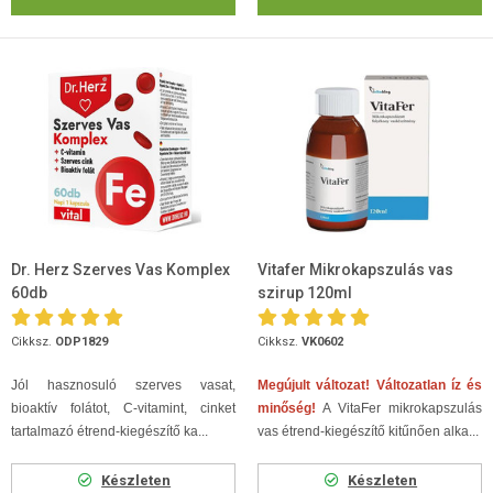
Dr. Herz Szerves Vas Komplex
Vitafer Mikrokapszulás vas
60db
szirup 120ml
Cikksz.
ODP1829
Cikksz.
VK0602
Jól hasznosuló szerves vasat,
Megújult változat! Változatlan íz és
bioaktív folátot, C-vitamint, cinket
minőség!
A VitaFer mikrokapszulás
tartalmazó étrend-kiegészítő ka...
vas étrend-kiegészítő kitűnően alka...
Készleten
Készleten