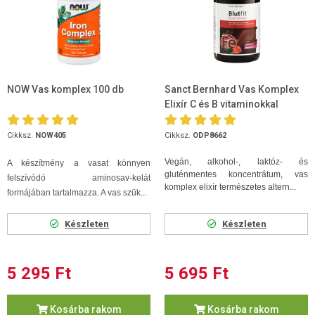
NOW Vas komplex 100 db
Sanct Bernhard Vas Komplex
Elixír C és B vitaminokkal
500ml
Cikksz.
NOW405
Cikksz.
ODP8662
Vegán, alkohol-, laktóz- és
A készítmény a vasat könnyen
gluténmentes koncentrátum, vas
felszívódó aminosav-kelát
komplex elixír természetes altern...
formájában tartalmazza. A vas szük...
Készleten
Készleten
5 295 Ft
5 695 Ft
Kosárba rakom
Kosárba rakom