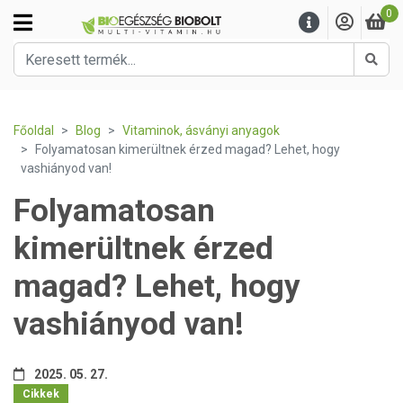
0
Kere
Főoldal
Blog
Vitaminok, ásványi anyagok
Folyamatosan kimerültnek érzed magad? Lehet, hogy
vashiányod van!
Folyamatosan
kimerültnek érzed
magad? Lehet, hogy
vashiányod van!
2025. 05. 27.
Cikkek