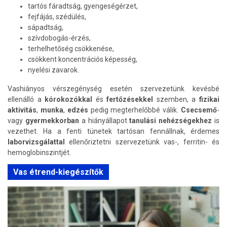
tartós fáradtság, gyengeségérzet,
fejfájás, szédülés,
sápadtság,
szívdobogás-érzés,
terhelhetőség csökkenése,
csökkent koncentrációs képesség,
nyelési zavarok.
Vashiányos vérszegénység esetén szervezetünk kevésbé
ellenálló a
kórokozókkal
és
fertőzésekkel
szemben, a
fizikai
aktivitás
,
munka
,
edzés
pedig megterhelőbbé válik.
Csecsemő
-
vagy
gyermekkorban
a hiányállapot
tanulási nehézségekhez
is
vezethet. Ha a fenti tünetek tartósan fennállnak, érdemes
laborvizsgálattal
ellenőriztetni szervezetünk vas-, ferritin- és
hemoglobinszintjét.
Vas étrend-kiegészítők