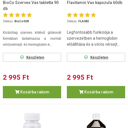
BioCo Szerves Vas tabletta 90
Flavitamin Vas kapszula 60db
db
Cikksz.
BioCo928
Cikksz.
FLA082
Legfontosabb funkciója a
Kizárólag szerves kötésű glükonát
szervezetben a hemoglobin
formában tartalmazza a normál
előállítása és a vörös vérsejt...
vörösvérsejt- és hemoglobin-k...
Készleten
Készleten
2 995 Ft
2 995 Ft
Kosárba rakom
Kosárba rakom