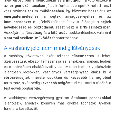
mely elsősorban a
hemoglobin
és a
mioglobin
alkotórészeként
az
oxigén szállításában
játszik fontos szerepet. Emellett részt
vesz számos
enzim működésében
, így közvetve hozzájárul az
energiatermeléshez
, a
sejtek anyagcseréjéhez
és az
immunrendszer
megfelelő működéséhez is. Elősegíti a
sejtek
növekedését és osztódását
, részt vesz a
DNS
-
szintézisben
.
Hozzájárul a
fáradtság
és a
kifáradás
csökkentéséhez, valamint
a
normál szellemi működés
fenntartásához.
A vashiány jelei nem mindig látványosak
A vashiány rövidtávon akár teljesen
tünetmentes
is lehet.
Szervezetünk először felhasználja az izmokban, májban, lépben
és csontvelőben elraktározott vasat. Miután testünk vaskészlete
jelentősen lecsökken, vashiányos vérszegénység alakul ki: a
vörösvérsejtek mérete csökken
és
kevesebb hemoglobint
tartalmaz, a vér pedig
kevesebb oxigént
tud eljuttatni a tüdőből a
test egyéb pontjai felé.
A vashiányos vérszegénység gyakran
általános panaszokkal
jelentkezik, amelyek könnyen más okokra foghatók. Gyakori
tünetei a következők: