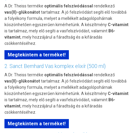
A Dr. Theiss terméke
optimális felszívódással
rendelkező
vas(II)-glükonátot
tartalmaz. A jó felszívódást segíti elő továbbá
a folyékony formula, melyet a mellékelt adagolópohárnak
köszönhetően egyszerűen kimérhetünk. A készítmény
C-vitamint
is tartalmaz, mely elő segíti a vasfelszívódást, valamint
B6-
vitamint
, mely hozzájárul a fáradtság és a kifáradás
csökkentéséhez.
Megtekintem a terméket!
2. Sanct Bernhard Vas komplex elixír (500 ml)
A Dr. Theiss terméke
optimális felszívódással
rendelkező
vas(II)-glükonátot
tartalmaz. A jó felszívódást segíti elő továbbá
a folyékony formula, melyet a mellékelt adagolópohárnak
köszönhetően egyszerűen kimérhetünk. A készítmény
C-vitamint
is tartalmaz, mely elő segíti a vasfelszívódást, valamint
B6-
vitamint
, mely hozzájárul a fáradtság és a kifáradás
csökkentéséhez.
Megtekintem a terméket!