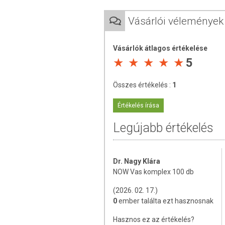
Összetevők:
tömegnövelő szerek (cell
Vásárlói vélemények
angyalgyökér (Angelica sinensis) gyö
fényezőanyag (sztearinsav), maltodex
magnézium-sztearát), cianocobalamin
Vásárlók átlagos értékelése
5
Összetétel 1 tablettában:
C-vitamin 50 mg
Összes értékelés :
1
Vas (kelát formában) 27 mg
Folsav 200 mcg
Értékelés írása
B12-vitamin 50 mcg
Kínai angyalgyökérpor (Angelica 
Legújabb értékelés
Vörös málnalevélpor (Rubus ide
TOVÁBBI TUDNIVALÓK
Dr. Nagy Klára
NOW Vas komplex 100 db
Tárolás: száraz, hűvös helyen.
(2026. 02. 17.)
Származási hely: USA
0
ember találta ezt hasznosnak
Gyártó: Now Foods, USA
Hasznos ez az értékelés?