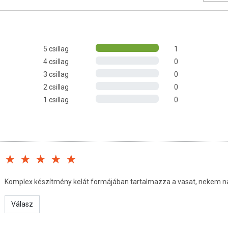
ulóz,nátrium-(karboxi-metil)-cellulóz),vas-biszglicinát, Kinai
kérpor, vörös málnalevél (Rubus ideus) por, aszkorbinsav,
trin, folsav, csomósodás gátló anyagok (szilícium-dioxid,
.
5 csillag
1
4 csillag
0
3 csillag
0
2 csillag
0
1 csillag
0
sinensis) 100 mg
us) 100 mg
Komplex készítmény kelát formájában tartalmazza a vasat, nekem n
Válasz