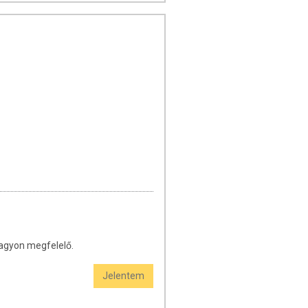
agyon megfelelő.
Jelentem