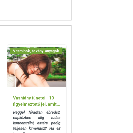
Vitaminok, ásványi anyagok
Vashiány tünetei - 10
figyelmeztető jel, amit...
Reggel fáradtan ébredsz,
napközben alig tudsz
koncentrálni, estére pedig
teljesen kimerülsz? Ha ez