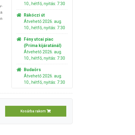
10., hétfő, nyitás: 7:30
v-
 a
Rákóczi út
en
Átvehető 2026. aug.
10., hétfő, nyitás: 7:30
Fény utcai piac
(Príma kijáratánál)
Átvehető 2026. aug.
10., hétfő, nyitás: 7:30
Budaörs
Átvehető 2026. aug.
10., hétfő, nyitás: 7:30
Kosárba rakom