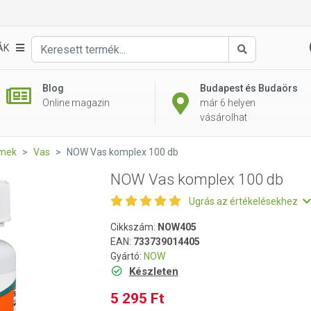
ÁK
Keresés
Blog
Budapest és Budaörs
Online magazin
már 6 helyen
vásárolhat
emek
Vas
NOW Vas komplex 100 db
NOW Vas komplex 100 db
Ugrás az értékelésekhez
Cikkszám:
NOW405
EAN:
733739014405
Gyártó:
NOW
Készleten
5 295 Ft