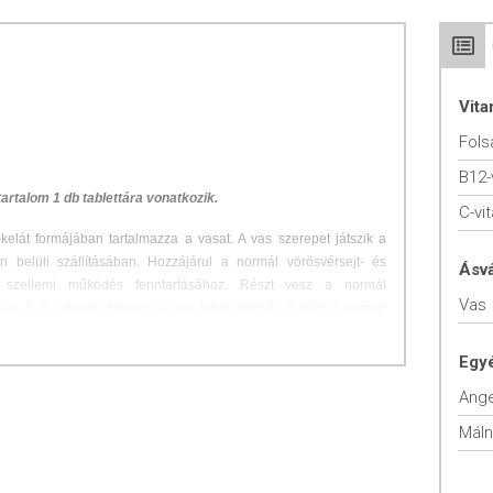
Vit
Fols
B12-
tartalom 1 db
tablettá
ra vonatkozik.
C-vi
elát formájában tartalmazza a vasat. A vas szerepet játszik a
n belüli szállításában. Hozzájárul a normál vörösvérsejt- és
Ásv
szellemi működés fenntartásához. Részt vesz a normál
Vas
n. A C- vitamin fokozza a vas felszívódását. A folát a normál
rösvérsejt képződésben játszik szerepet.
Egy
tta, lehetőleg étkezés közben.
Máln