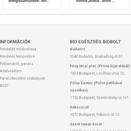
energiaszintünkkel. Am...
mintha „ködös” lenne ...
INFORMÁCIÓK
BIO EGÉSZSÉG BIOBOLT
Rendelés módosítása
Budaörs
Rendelés lemondása
2040 Budaörs, Szabadság út 61.
Reklamáció, panasz
Fény utcai piac (Príma kijáratánál)
Adatvédelem
1024 Budapest, Lövőház utca 12.
Panaszkezelési szabályzat
Pólus Center (Pólus patikával
ÁSZF
szemben)
1152 Budapest, Szentmihályi út 131.
Rákóczi út
1072 Budapest, Rákóczi út 10.
Szent István körút