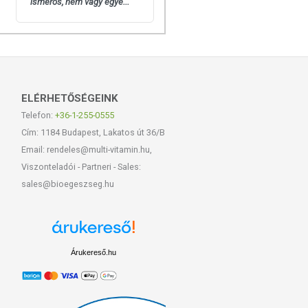
ismerős, nem vagy egye...
ELÉRHETŐSÉGEINK
Telefon:
+36-1-255-0555
Cím: 1184 Budapest, Lakatos út 36/B
Email: rendeles@multi-vitamin.hu,
Viszonteladói - Partneri - Sales:
sales@bioegeszseg.hu
Árukereső.hu