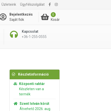
Üzleteink
Ügyfélszolgálat
5 295 Ft
Kosárba rakom
Bejelentkezés
0
Kosár
Saját fiók
Kapcsolat
+36-1-255-0555
Készletinformáció
Központi raktár
Készleten van a
termék
Szent István körút
Átvehető 2026. aug.