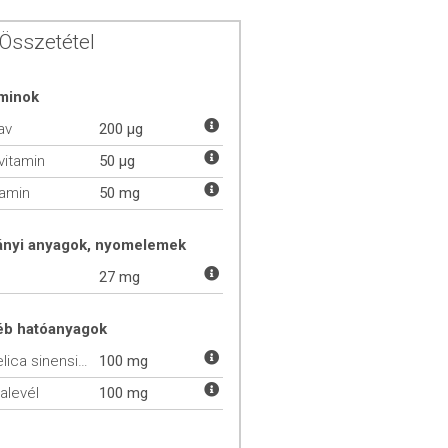
Összetétel
aminok
av
200 µg
vitamin
50 µg
tamin
50 mg
ányi anyagok, nyomelemek
27 mg
éb hatóanyagok
Angelica sinensis (Kínai angyalgyökér)
100 mg
alevél
100 mg