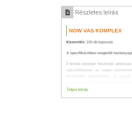
Részletes leírás
NOW VAS KOMPLEX
Kiszerelés:
100 db kapszula
A specifikációban megjelölt hatóanyag
A termék könnyen felszívódó aminosav-k
sejtosztódásban, az oxigén szervezete
hemoglobin képződéshez, a normál 
energiatermelő anyagcsere folyamatokba
vérképzésben a B-12 vitamin a normál vö
Teljes leírás
ADAGOLÁS
Ajánlott alkalmazás:
naponta 1 db table
ÖSSZETÉTEL