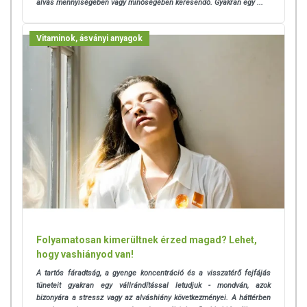
alvás mennyiségében vagy minőségében keresendő. Gyakran egy ...
Vitaminok, ásványi anyagok
Folyamatosan kimerültnek érzed magad? Lehet,
hogy vashiányod van!
A tartós fáradtság, a gyenge koncentráció és a visszatérő fejfájás
tüneteit gyakran egy vállrándítással letudjuk - mondván, azok
bizonyára a stressz vagy az alváshiány következményei.
A háttérben