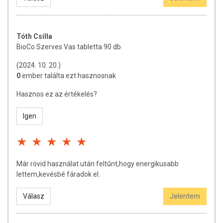
hatást tulajdonítani.
A termék nem helyettesíti a kiegyensúlyozott, vegyes étrendet és az
Tóth Csilla
egészséges életmódot!
BioCo Szerves Vas tabletta 90 db
A termék nem gyógyít betegségeket! A termék nem az orvosi kezelés
helyettesítésére alkalmas! Betegség esetén használatát beszélje meg
(2024. 10. 20.)
kezelőorvosával. Az ajánlott napi fogyasztási mennyiséget ne lépje túl!
0
ember találta ezt hasznosnak
Ne szedje a készítményt, ha az összetevők bármelyikére érzékeny
vagy allergiás! Kisgyermektől elzárva tartandó!
Hasznos ez az értékelés?
Igen
Már rövid használat után feltűnt,hogy energikusabb
lettem,kevésbé fáradok el.
Válasz
Jelentem