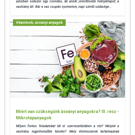
azonban sokszor egy csendes, de annál jelentősebb hiányállapot, a
vashiány áll. Bár a vas csupán nyomelem, napi szintű szüksége...
Vitaminok, ásványi anyagok
Miért van szükségünk ásványi anyagokra? III. rész -
Mikrotápanyagok
Milyen fontos feladatokat lát el szervezetünkben a réz? Melyek a
vashiány legjellemzőbb tünetei? Mely élelmiszerek tartalmaznak