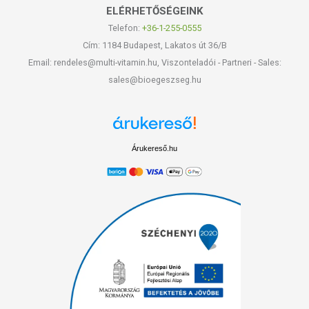
ELÉRHETŐSÉGEINK
Telefon:
+36-1-255-0555
Cím: 1184 Budapest, Lakatos út 36/B
Email: rendeles@multi-vitamin.hu, Viszonteladói - Partneri - Sales:
sales@bioegeszseg.hu
Árukereső.hu