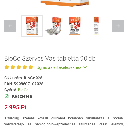
Previous
Next
BioCo Szerves Vas tabletta 90 db
Ugrás az értékelésekhez
Cikkszám:
BioCo928
EAN:
5998607102928
Gyártó:
BioCo
Készleten
2 995 Ft
Kizárólag szerves kötésű glükonát formában tartalmazza a normál
vörösvérsejt- és hemoglobin-képződéshez szükséges vasat jelentős,