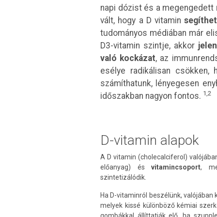
napi dózist és a megengedett m
vált, hogy a D vitamin
segíthet
tudományos médiában már elism
D3-vitamin szintje, akkor
jele
való kockázat
, az immunrends
esélye radikálisan csökken, 
számíthatunk, lényegesen enyh
1,2
időszakban nagyon fontos.
D-vitamin alapok
A D vitamin (cholecalciferol) valójá
előanyag) és
vitamincsoport
, me
szintetizálódik.
Ha D-vitaminról beszélünk, valójában 
melyek kissé különböző kémiai szerk
gombákkal állíttatják elő, ha szup