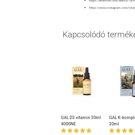
https://examine.com/search/?q=
https://www.instagram.com/vita
Kapcsolódó termék
GAL D3 vitamin 30ml
GAL K-kompl
4000NE
20ml