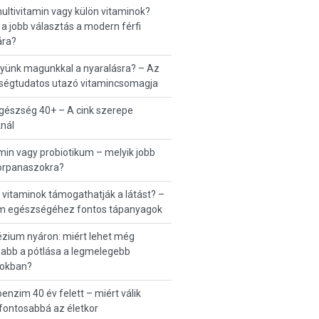
multivitamin vagy külön vitaminok?
 a jobb választás a modern férfi
ra?
gyünk magunkkal a nyaralásra? – Az
ségtudatos utazó vitamincsomagja
egészség 40+ – A cink szerepe
knál
min vagy probiotikum – melyik jobb
rpanaszokra?
 vitaminok támogathatják a látást? –
m egészségéhez fontos tápanyagok
zium nyáron: miért lehet még
abb a pótlása a legmelegebb
okban?
enzim 40 év felett – miért válik
fontosabbá az életkor