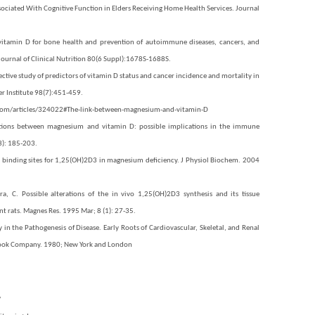
Associated With Cognitive Function in Elders Receiving Home Health Services. Journal
 vitamin D for bone health and prevention of autoimmune diseases, cancers, and
Journal of Clinical Nutrition 80(6 Suppl):1678S-1688S.
ective study of predictors of vitamin D status and cancer incidence and mortality in
er Institute 98(7):451-459.
om/articles/324022#The-link-between-magnesium-and-vitamin-D
ctions between magnesium and vitamin D: possible implications in the immune
3): 185-203.
fic binding sites for 1,25(OH)2D3 in magnesium deficiency. J Physiol Biochem. 2004
dra, C. Possible alterations of the in vivo 1,25(OH)2D3 synthesis and its tissue
t rats. Magnes Res. 1995 Mar; 8 (1): 27-35.
in the Pathogenesis of Disease. Early Roots of Cardiovascular, Skeletal, and Renal
Book Company. 1980; New York and London
/