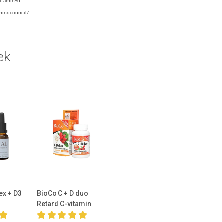
vitamin+d
mindcouncil/
ek
ex + D3
BioCo C + D duo
Retard C-vitamin
1000mg D3-vitamin...