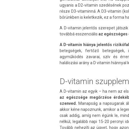
ugyanis a D2-vitamin szedésének pozit
része D3-vitaminná. A D3-vitamin (kol
bőrünkben is keletkezik, ez a forma ha
A D-vitamin jelentős szerepet játszi
továbbá esszenciális
az egészséges 
A D-vitamin hiánya jelentős rizikófa
betegségek, fertőző betegségek,
agyműködés zavarai, szív és érre
halálozási arány a D vitamin hiánnyal
D-vitamin szupplem
A D-vitamin az egyik – ha nem az el
az egészsége megőrzése érdeké
szenved.
Manapság a napsugarak ált
akkor kéne napoznunk, amikor a lege
csak addig, amíg nem égünk le, mind
nélkül, legalább napi 15-20 percnyi i
Tovább nehezíti az ügyet, hogy azon