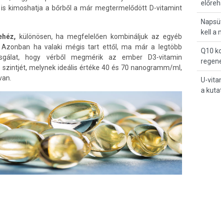
előreh
n is kimoshatja a bőrből a már megtermelődött D-vitamint
Napsü
kell a
ehéz,
különösen, ha megfelelően kombináljuk az egyéb
. Azonban ha valaki mégis tart ettől, ma már a legtöbb
Q10 ko
zsgálat, hogy vérből megmérik az ember D3-vitamin
regene
ol) szintjét, melynek ideális értéke 40 és 70 nanogramm/ml,
van.
U-vit
a kuta