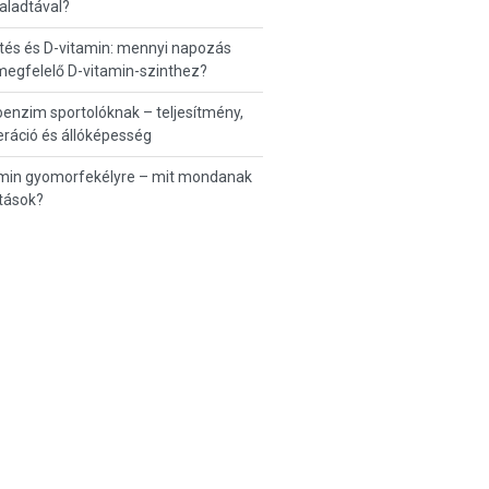
aladtával?
tés és D-vitamin: mennyi napozás
 megfelelő D-vitamin-szinthez?
enzim sportolóknak – teljesítmény,
ráció és állóképesség
amin gyomorfekélyre – mit mondanak
tások?