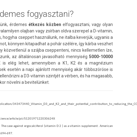
rdemes fogyasztani?
lünk, érdemes
étkezés közben
elfogyasztani, vagy olyan
alamilyen olajban vagy zsírban oldva szerepel a D-vitamin,
, hogyha cseppet használunk, ne italba keverjük, ugyanis a
umot, könnyen kitapadhat a pohár szélére, így kárba veszhet
y közvetlenül a szájba cseppenteni, nincs kellemetlen íze,
zunk, az általánosan javasolható mennyiség
5000-10000
NE is elég lehet, amennyiben a K1, K2 és a magnézium
ések esetén a napi ajánlott mennyiség akár többszöröse is
ellenőrizni a D3-vitamin szintjét a vérben, és ha magasabb,
or növelni a bevitelünket.
ublication/343473440_Vitamin_D3_and_K2_and_their_potential_contribution_to_reducing_the_C
science/article/pii/S120197122030624X
The case against ergocalciferol (vitamin D 2 ) as a vitamin supplement. American
):694-697.