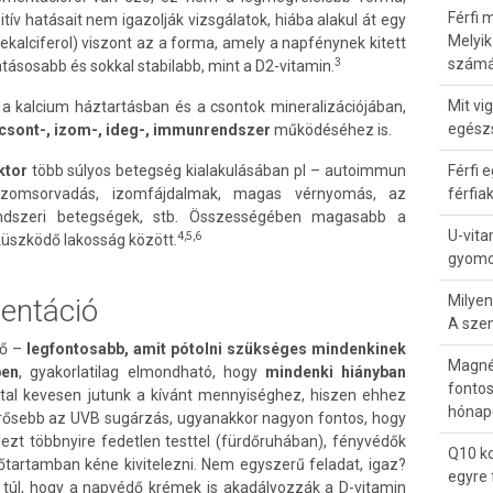
Férfi 
ív hatásait nem igazolják vizsgálatok, hiába alakul át egy
Melyik
ekalciferol) viszont az a forma, amely a napfénynek kitett
3
számá
tásosabb és sokkal stabilabb, mint a D2-vitamin.
Mit vi
k a kalcium háztartásban és a csontok mineralizációjában,
egész
csont-, izom-, ideg-, immunrendszer
működéséhez is.
ktor
több súlyos betegség kialakulásában pl – autoimmun
Férfi 
 izomsorvadás, izomfájdalmak, magas vérnyomás, az
férfia
ndszeri betegségek, stb. Összességében magasabb a
U-vita
4,5,6
 küszködő lakosság között.
gyomo
Milyen
entáció
A sze
ső –
legfontosabb, amit pótolni szükséges mindenkinek
Magné
ben
, gyakorlatilag elmondható, hogy
mindenki hiányban
fontos
al kevesen jutunk a kívánt mennyiséghez, hiszen ehhez
hónap
rősebb az UVB sugárzás, ugyanakkor nagyon fontos, hogy
ezt többnyire fedetlen testtel (fürdőruhában), fényvédők
Q10 ko
dőtartamban kéne kivitelezni. Nem egyszerű feladat, igaz?
egyre 
 túl, hogy a napvédő krémek is akadályozzák a D-vitamin