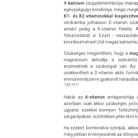
A
kalcium
szupplementációja manapsá
egészségügyi kondíciója mégis megk
K1- és K2-vitaminokkal kiegészítve
véráramba juthasson D-vitamin szük
amiért pedig a K-vitamin felelős. 
felszívódását is. Ezzel - visszautal
következményét (túl magas kalciumszin
Szükséges megemlíteni, hogy a
ma
magnézium aktiválja a sejtszint
enzimeknek is szükségük van. Az a
csökkentheti a D-vitamin aktív formá
immunrendszerre gyakorolt hatásában is
7,8,9,10,11
Habár az
A-vitamin
antagonistája a
azonban csak akkor szükséges pótoln
ugyanis ezekkel könnyen fedezhetj
sárgarépában, sütőtökben jelen lévő b
Ha ezeket kombinálva szedjük, akko
még jobban érvényesülnek az előnyös 