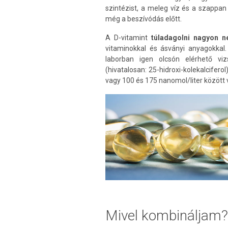
szintézist, a meleg víz és a szappa
még a beszívódás előtt.
A D-vitamint
túladagolni nagyon n
vitaminokkal és ásványi anyagokkal
laborban igen olcsón elérhető vi
(hivatalosan: 25-hidroxi-kolekalcifer
vagy 100 és 175 nanomol/liter között 
Mivel kombináljam?