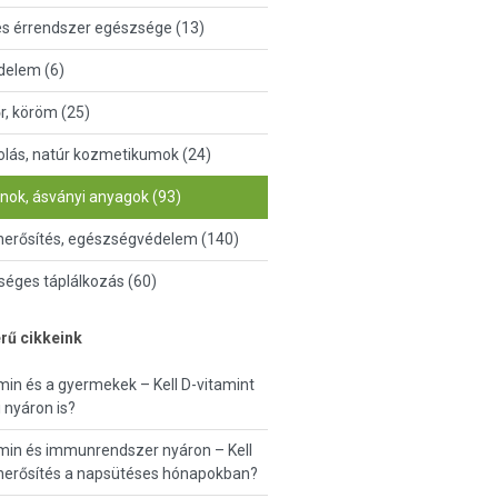
és érrendszer egészsége (13)
delem (6)
őr, köröm (25)
lás, natúr kozmetikumok (24)
nok, ásványi anyagok (93)
erősítés, egészségvédelem (140)
éges táplálkozás (60)
rű cikkeink
min és a gyermekek – Kell D-vitamint
 nyáron is?
min és immunrendszer nyáron – Kell
erősítés a napsütéses hónapokban?