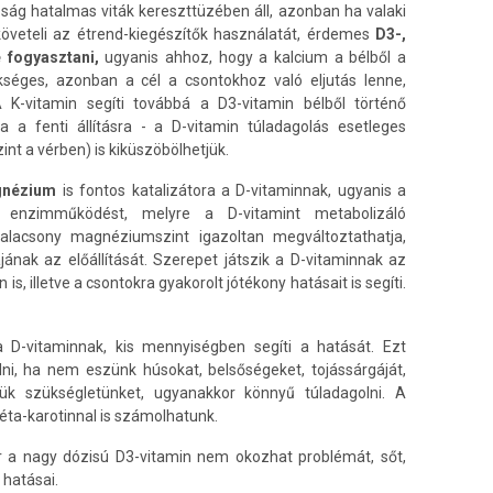
g hatalmas viták kereszttüzében áll, azonban ha valaki
öveteli az étrend-kiegészítők használatát, érdemes
D3-,
 fogyasztani,
ugyanis ahhoz, hogy a kalcium a bélből a
séges, azonban a cél a csontokhoz való eljutás lenne,
A K-vitamin segíti továbbá a D3-vitamin bélből történő
va a fenti állításra - a D-vitamin túladagolás esetleges
t a vérben) is kiküszöbölhetjük.
gnézium
is fontos katalizátora a D-vitaminnak, ugyanis a
ű enzimműködést, melyre a D-vitamint metabolizáló
lacsony magnéziumszint igazoltan megváltoztathatja,
jának az előállítását. Szerepet játszik a D-vitaminnak az
, illetve a csontokra gyakorolt jótékony hatásait is segíti.
 D-vitaminnak, kis mennyiségben segíti a hatását. Ezt
i, ha nem eszünk húsokat, belsőségeket, tojássárgáját,
ük szükségletünket, ugyanakkor könnyű túladagolni. A
éta-karotinnal is számolhatunk.
r a nagy dózisú D3-vitamin nem okozhat problémát, sőt,
hatásai.