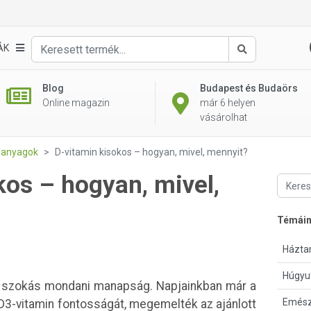
ÁK
Keresés
Blog
Budapest és Budaörs
Online magazin
már 6 helyen
vásárolhat
i anyagok
D-vitamin kisokos – hogyan, mivel, mennyit?
kos – hogyan, mivel,
Témái
Háztar
Húgyu
szokás mondani manapság. Napjainkban már a
Emész
D3-vitamin fontosságát, megemelték az ajánlott