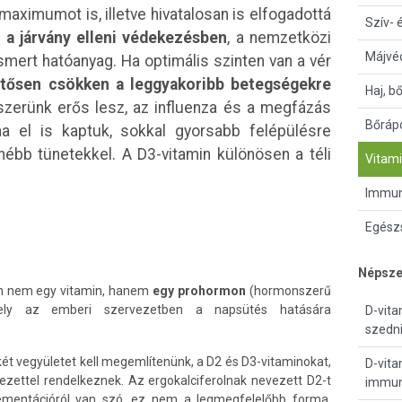
aximumot is, illetve hivatalosan is elfogadottá
Szív- 
 a járvány elleni védekezésben
, a nemzetközi
Májvé
ert hatóanyag. Ha optimális szinten van a vér
ntősen csökken a leggyakoribb betegségekre
Haj, b
zerünk erős lesz, az influenza és a megfázás
Bőrápo
ha el is kaptuk, sokkal gyorsabb felépülésre
ébb tünetekkel. A D3-vitamin különösen a téli
Vitami
Immun
Egészs
Népsze
ban nem egy vitamin, hanem
egy prohormon
(hormonszerű
ly az emberi szervezetben a napsütés hatására
D-vita
szedni
két vegyületet kell megemlítenünk, a D2 és D3-vitaminokat,
D-vita
ezettel rendelkeznek. Az ergokalciferolnak nevezett D2-t
immun
plementációról van szó, ez nem a legmegfelelőbb forma,