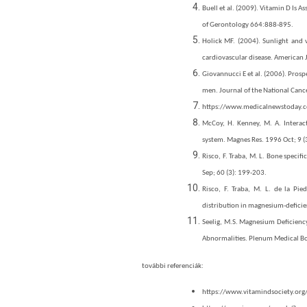
Buell et al. (2009). Vitamin D Is 
of Gerontology 664:888-895.
Holick MF. (2004). Sunlight and
cardiovascular disease. American 
Giovannucci E et al. (2006). Prosp
men. Journal of the National Canc
https://www.medicalnewstoday.c
McCoy, H. Kenney, M. A. Intera
system. Magnes Res. 1996 Oct; 9 (
Risco, F. Traba, M. L. Bone speci
Sep; 60 (3): 199-203.
Risco, F. Traba, M. L. de la Pie
distribution in magnesium-deficien
Seelig, M.S. Magnesium Deficiency 
Abnormalities. Plenum Medical 
további referenciák:
https://www.vitamindsociety.org