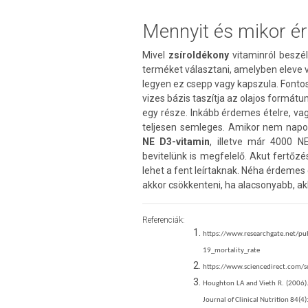
Mennyit és mikor é
Mivel
zsíroldékony
vitaminról beszé
terméket választani, amelyben eleve v
legyen ez csepp vagy kapszula. Fontos
vizes bázis taszítja az olajos formát
egy része. Inkább érdemes ételre, vag
teljesen semleges. Amikor nem napo
NE D3-vitamin
, illetve már 4000 
bevitelünk is megfelelő. Akut fertőz
lehet a fent leírtaknak. Néha érdemes 
akkor csökkenteni, ha alacsonyabb, akk
Referenciák:
https://www.researchgate.net/p
19_mortality_rate
https://www.sciencedirect.com/
Houghton LA and Vieth R. (2006). 
Journal of Clinical Nutrition 84(4