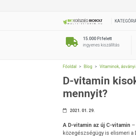
KATEGÓRI
15.000 Ft felett
ingyenes kiszállítás
Főoldal
Blog
Vitaminok, ásvány
D-vitamin kiso
mennyit?
2021. 01. 29.
A D-vitamin az új C-vitamin
– 
közegészségügy is elismeri a 