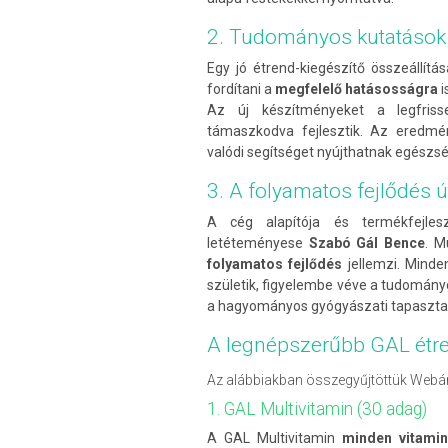
2. Tudományos kutatások á
Egy jó étrend-kiegészítő összeállítá
fordítani a
megfelelő hatásosságra
i
Az új készítményeket a legfriss
támaszkodva fejlesztik. Az eredm
valódi segítséget nyújthatnak egész
3. A folyamatos fejlődés ú
A cég alapítója és termékfejles
letéteményese
Szabó Gál Bence
. M
folyamatos fejlődés
jellemzi. Minde
születik, figyelembe véve a tudomán
a hagyományos gyógyászati tapasztal
A legnépszerűbb GAL étre
Az alábbiakban összegyűjtöttük Webá
1. GAL Multivitamin (30 adag)
A GAL Multivitamin
minden vitamin