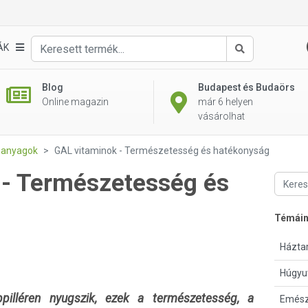
ÁK
Keresés
Blog
Budapest és Budaörs
Online magazin
már 6 helyen
vásárolhat
i anyagok
GAL vitaminok - Természetesség és hatékonyság
 - Természetesség és
Témái
Háztar
Húgyu
pilléren nyugszik, ezek a természetesség, a
Emész