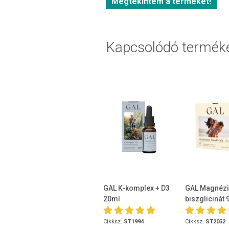
Megtekintem a terméket!
Kapcsolódó termék
GAL K-komplex + D3
GAL Magnéz
20ml
biszglicinát
Cikksz.
ST1994
Cikksz.
ST2052