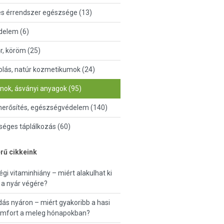
és érrendszer egészsége (13)
delem (6)
őr, köröm (25)
lás, natúr kozmetikumok (24)
nok, ásványi anyagok (95)
erősítés, egészségvédelem (140)
éges táplálkozás (60)
rű cikkeink
égi vitaminhiány – miért alakulhat ki
a nyár végére?
ás nyáron – miért gyakoribb a hasi
omfort a meleg hónapokban?