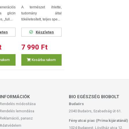
rációs
A természet ihlette,
 glicin
tudomány által
 „full...
tökéletesített, teljes spe...
eten
Készleten
t
7 990 Ft
 rakom
Kosárba rakom
INFORMÁCIÓK
BIO EGÉSZSÉG BIOBOLT
Rendelés módosítása
Budaörs
Rendelés lemondása
2040 Budaörs, Szabadság út 61.
Reklamáció, panasz
Fény utcai piac (Príma kijáratánál)
Adatvédelem
1024 Budapest, Lövőház utca 12.