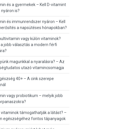
min és a gyermekek – Kell D-vitamint
 nyáron is?
min és immunrendszer nyáron – Kell
erősítés a napsütéses hónapokban?
multivitamin vagy külön vitaminok?
 a jobb választás a modern férfi
ra?
gyünk magunkkal a nyaralásra? – Az
ségtudatos utazó vitamincsomagja
egészség 40+ – A cink szerepe
knál
min vagy probiotikum – melyik jobb
rpanaszokra?
 vitaminok támogathatják a látást? –
m egészségéhez fontos tápanyagok