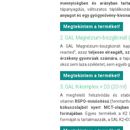
mennyiségben és arányban
tart
tápanyagdús, változatos táplálkozás
anyagot és egy gyógynövény-kivona
Megtekintem a terméket!
2. GAL Magnézium-biszglicinát 
A GAL Magnézium-biszglicinát kaps
reacted”, azaz
teljesen elreagált, 
érzékeny gyomrúak számára
, a ta
okoz sem laza székletet, sem egyéb 
Megtekintem a terméket!
3. GAL K-komplex + D3 (20 ml)
A megfelelő felszívódás és stab
vitamin
RSPO-minősítésű
(fenntarth
kókuszolajból nyert MCT-olajban
formájában
. Egyes termékek a K2 
formáját is tartalmazzák, a GAL K2+D3