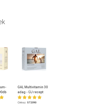
ek
ium-
GAL Multivitamin 30
 90db
adag - ÚJ recept
Cikksz.
ST2090