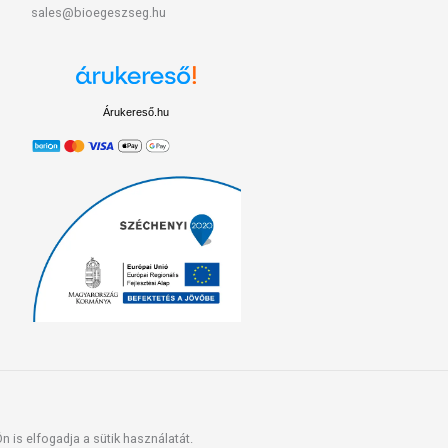
sales@bioegeszseg.hu
Árukereső.hu
 is elfogadja a sütik használatát.