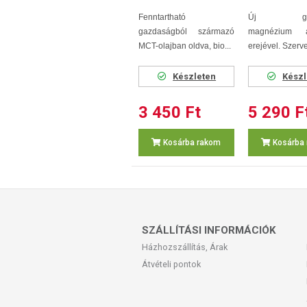
Fenntartható
Új gene
gazdaságból származó
magnézium a
MCT-olajban oldva, bio...
erejével. Szerves,
Készleten
Készl
3 450 Ft
5 290 F
Kosárba rakom
Kosárba
SZÁLLÍTÁSI INFORMÁCIÓK
Házhozszállítás, Árak
Átvételi pontok