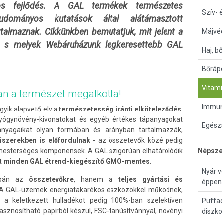
os fejlődés. A GAL termékek természetes
Szív- 
udományos kutatások által alátámasztott
talmaznak. Cikkünkben bemutatjuk, mit jelent a
Májvé
n, s melyek Webáruházunk legkeresettebb GAL
Haj, b
Bőrápo
Vitami
an a természet megalkotta!
Immun
gyik alapvető elv a
természetesség iránti elköteleződés
.
gyógynövény-kivonatokat és egyéb értékes tápanyagokat
Egészs
óanyagaikat olyan formában és arányban tartalmazzák,
szerekben is előfordulnak -
az összetevők közé pedig
mesterséges komponensek. A GAL szigorúan elhatárolódik
Népsze
át
minden GAL étrend-kiegészítő GMO-mentes
.
Nyár v
upán az
összetevőkre
, hanem a
teljes gyártási és
éppen 
d. A GAL-üzemek energiatakarékos eszközökkel működnek,
k, a keletkezett hulladékot pedig 100%-ban szelektíven
Puffad
asznosítható papírból készül, FSC-tanúsítvánnyal, növényi
diszk