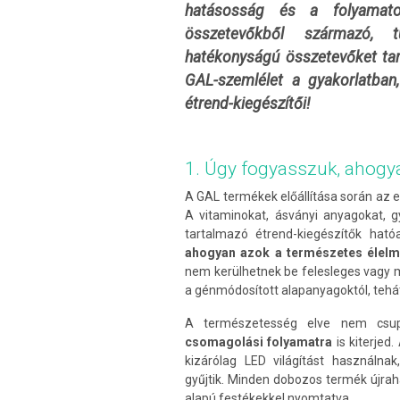
hatásosság és a folyamat
összetevőkből származó, t
hatékonyságú összetevőket tar
GAL-szemlélet a gyakorlatba
étrend-kiegészítői!
1. Úgy fogyasszuk, ahogy
A GAL termékek előállítása során az e
A vitaminokat, ásványi anyagokat, 
tartalmazó étrend-kiegészítők hat
ahogyan azok a természetes élelmi
nem kerülhetnek be felesleges vagy 
a génmódosított alapanyagoktól, teh
A természetesség elve nem cs
csomagolási folyamatra
is kiterje
kizárólag LED világítást használna
gyűjtik. Minden dobozos termék újrah
alapú festékekkel nyomtatva.