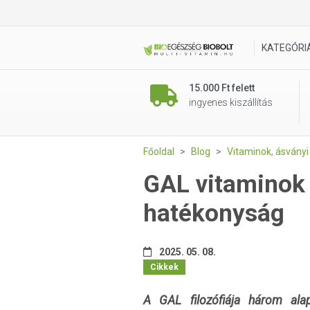
KATEGÓRI
15.000 Ft felett
ingyenes kiszállítás
Főoldal
Blog
Vitaminok, ásvány
GAL vitaminok
hatékonyság
2025. 05. 08.
Cikkek
A GAL filozófiája három alap