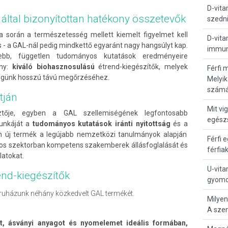
D-vita
ltal bizonyítottan hatékony összetevők
szedni
sa során a természetesség mellett kiemelt figyelmet kell
D-vita
s - a GAL-nál pedig mindkettő egyaránt nagy hangsúlyt kap.
immun
ebb, független tudományos kutatások eredményeire
ény:
kiváló biohasznosulású
étrend-kiegészítők, melyek
Férfi 
ségünk hosszú távú megőrzéséhez.
Melyik
számá
tján
Mit vi
ztője, egyben a GAL szellemiségének legfontosabb
egész
unkáját a
tudományos kutatások iránti nyitottság
és a
n új termék a legújabb nemzetközi tanulmányok alapján
Férfi 
yos szektorban kompetens szakemberek állásfoglalását és
férfia
atokat.
U-vita
nd-kiegészítők
gyomo
ruházunk néhány közkedvelt GAL termékét.
Milyen
A sze
t, ásványi anyagot és nyomelemet ideális formában,