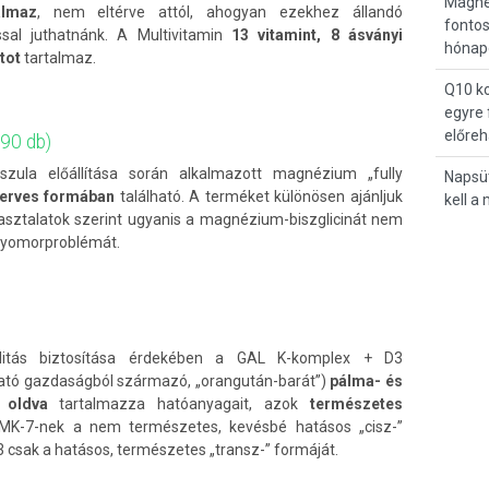
Magné
almaz
, nem eltérve attól, ahogyan ezekhez állandó
fontos
sal juthatnánk. A Multivitamin
13 vitamint, 8 ásványi
hónap
tot
tartalmaz.
Q10 ko
egyre 
előreh
(90 db)
zula előállítása során alkalmazott magnézium „fully
Napsü
szerves formában
található. A terméket különösen ajánljuk
kell a
pasztalatok szerint ugyanis a magnézium-biszglicinát nem
gyomorproblémát.
ilitás biztosítása érdekében a GAL K-komplex + D3
ató gazdaságból származó, „orangután-barát”)
pálma- és
 oldva
tartalmazza hatóanyagait, azok
természetes
MK-7-nek a nem természetes, kevésbé hatásos „cisz-”
 csak a hatásos, természetes „transz-” formáját.