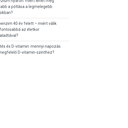
zium nyáron: miért lehet még
abb a pótlása a legmelegebb
okban?
enzim 40 év felett – miért válik
fontosabbá az életkor
aladtával?
tés és D-vitamin: mennyi napozás
 megfelelő D-vitamin-szinthez?