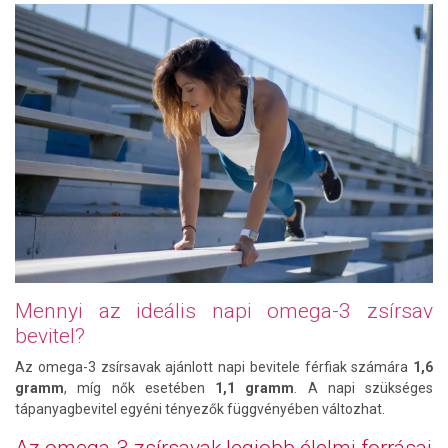
Mennyi az ideális napi omega-3 zsírsav
bevitel?
Az omega-3 zsírsavak ajánlott napi bevitele férfiak számára
1,6
gramm
, míg nők esetében
1,1 gramm
. A napi szükséges
tápanyagbevitel egyéni tényezők függvényében változhat.
Az omega-3 zsírsavak legjobb élelmi forrásai