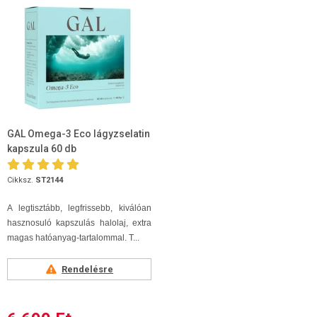
GAL Omega-3 Eco lágyzselatin
kapszula 60 db
Cikksz.
ST2144
A legtisztább, legfrissebb, kiválóan
hasznosuló kapszulás halolaj, extra
magas hatóanyag-tartalommal. T...
Rendelésre