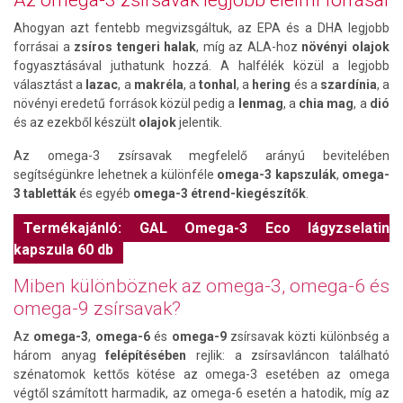
Ahogyan azt fentebb megvizsgáltuk, az EPA és a DHA legjobb
forrásai a
zsíros tengeri halak
, míg az ALA-hoz
növényi olajok
fogyasztásával juthatunk hozzá. A halfélék közül a legjobb
választást a
lazac
, a
makréla
, a
tonhal
, a
hering
és a
szardínia
, a
növényi eredetű források közül pedig a
lenmag
, a
chia mag
, a
dió
és az ezekből készült
olajok
jelentik.
Az omega-3 zsírsavak megfelelő arányú bevitelében
segítségünkre lehetnek a különféle
omega-3 kapszulák
,
omega-
3 tabletták
és egyéb
omega-3 étrend-kiegészítők
.
Termékajánló: GAL Omega-3 Eco lágyzselatin
kapszula 60 db
Miben különböznek az omega-3, omega-6 és
omega-9 zsírsavak?
Az
omega-3
,
omega-6
és
omega-9
zsírsavak közti különbség a
három anyag
felépítésében
rejlik: a zsírsavláncon található
szénatomok kettős kötése az omega-3 esetében az omega
végtől számított harmadik, az omega-6 esetén a hatodik, míg az