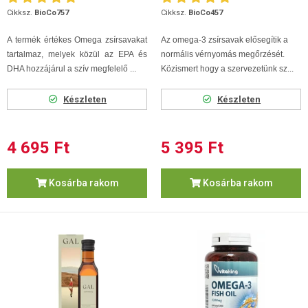
Cikksz.
BioCo757
Cikksz.
BioCo457
A termék értékes Omega zsírsavakat
Az omega-3 zsírsavak elősegítik a
tartalmaz, melyek közül az EPA és
normális vérnyomás megőrzését.
DHA hozzájárul a szív megfelelő ...
Közismert hogy a szervezetünk sz...
Készleten
Készleten
4 695 Ft
5 395 Ft
Kosárba rakom
Kosárba rakom