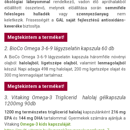
ökológiai lábnyommal
rendelkező, vadon élő apróhalakból
előállított összetevő, melynek előállítása során
semmiféle
felesleges hulladék
vagy
szennyezőanyag
nem
keletkezik. Frissességét a
GAL saját fejlesztésű antioxidáns-
keveréke
biztosítja.
Megtekintem a terméket!
2. BioCo Omega 3-6-9 lágyzselatin kapszula 60 db
A BioCo Omega 3-6-9 lágyzselatin kapszula háromféle növényi
olajból:
halolajból
,
ligetszépe olajból
, valamint
lenmagolajból
készül. Napi adagja 498 mg halolajat, 200 mg ligetszépe olajat és
300 mg lenmagolajat tartalmaz.
Megtekintem a terméket!
3. Vitaking Omega-3 Triglicerid halolaj gélkapszula
1200mg 90db
1200 mg
természetes triglicerid halolaj
kapszulánként
216 mg
EPA
és
144 mg DHA
tartalommal. Gyermekek számára ajánljuk a
Vitaking
Omega-3 kids kapszuláját
.