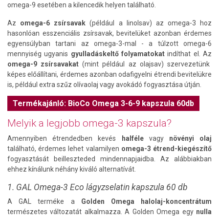
omega-9 esetében a kilencedik helyen található.
Az
omega-6 zsírsavak
(például a linolsav) az omega-3 hoz
hasonlóan esszenciális zsírsavak, bevitelüket azonban érdemes
egyensúlyban tartani az omega-3-mal - a túlzott omega-6
mennyiség ugyanis
gyulladáskeltő folyamatokat
indíthat el. Az
omega-9 zsírsavakat
(mint például az olajsav) szervezetünk
képes előállítani, érdemes azonban odafigyelni étrendi bevitelükre
is, például extra szűz olívaolaj vagy avokádó fogyasztása útján.
Termékajánló: BioCo Omega 3-6-9 kapszula 60db
Melyik a legjobb omega-3 kapszula?
Amennyiben étrendedben kevés
halféle
vagy
növényi olaj
található, érdemes lehet valamilyen
omega-3 étrend-kiegészítő
fogyasztását beilleszteded mindennapjaidba. Az alábbiakban
ehhez kínálunk néhány kiváló alternatívát.
1. GAL Omega-3 Eco lágyzselatin kapszula 60 db
A GAL terméke a
Golden Omega halolaj-koncentrátum
természetes változatát alkalmazza. A Golden Omega egy
nulla