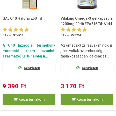
GAL Q10 Halolaj 250 ml
Vitaking Omega-3 gélkapszula
1200mg 90db EPA216/DHA144
Cikksz.
ST4513
Cikksz.
VK3764
A Q10 lazacolaj termékünk
Az omega-3 zsírsavak mindig is
mostantól (nem lazacból
jelen voltak az emberiség
származó) Q10-halolaj n...
táplálkozásában, de csak az...
Készleten
Készleten
9 390 Ft
3 170 Ft
Kosárba rakom
Kosárba rakom