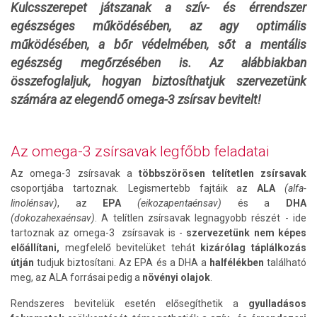
K
ulcsszerepet játszanak a szív- és érrendszer
egészséges működésében, az agy optimális
működésében, a bőr védelmében, sőt a mentális
egészség megőrzésében is. Az alábbiakban
összefoglaljuk, hogyan biztosíthatjuk szervezetünk
számára az elegendő omega-3 zsírsav bevitelt!
Az omega-3 zsírsavak legfőbb feladatai
Az omega-3 zsírsavak a
többszörösen telítetlen zsírsavak
csoportjába tartoznak. Legismertebb fajtáik az
ALA
(alfa-
linolénsav)
, az
EPA
(eikozapentaénsav)
és a
DHA
(dokozahexaénsav)
. A telítlen zsírsavak legnagyobb részét - ide
tartoznak az omega-3 zsírsavak is -
szervezetünk nem képes
előállítani,
megfelelő bevitelüket tehát
kizárólag táplálkozás
útján
tudjuk biztosítani. Az EPA és a DHA a
halfélékben
található
meg, az ALA forrásai pedig a
növényi olajok
.
Rendszeres bevitelük esetén elősegíthetik a
gyulladásos