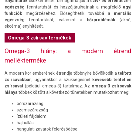
folyamatok
csökkentését, támogathatják a
szív- és érrendszeri
egészség
fenntartását és hozzájárulhatnak a megfelelő
agyi
funkciók
megőrzéséhez. Elősegíthetik továbbá a
mentális
egészség
fenntartását, valamint a
bőrproblémák
(akné,
ekcéma) enyhítését.
Omega-3 zsírsav termékek
Omega-3 hiány: a modern étrend
mellékterméke
A modern kor emberének étrendje többnyire bővölködik a
telített
zsírsavakban
, ugyanakkor a szükségesnél
kevesebb telítetlen
zsírsavat
(például omega-3) tartalmaz. Az
omega-3 zsírsavak
hiánya
többek között a következő tünetekben mutatkozhat meg:
bőrszárazság
szemszárazság
ízületi fájdalom
hajhullás
hangulati zavarok felerősödése