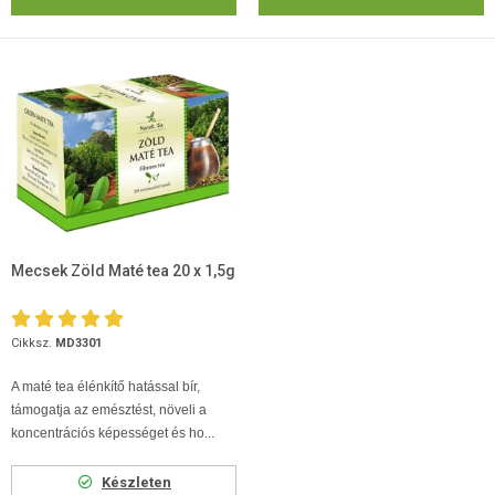
Mecsek Zöld Maté tea 20 x 1,5g
Cikksz.
MD3301
A maté tea élénkítő hatással bír,
támogatja az emésztést,
növeli a
koncentrációs képességet és ho...
Készleten