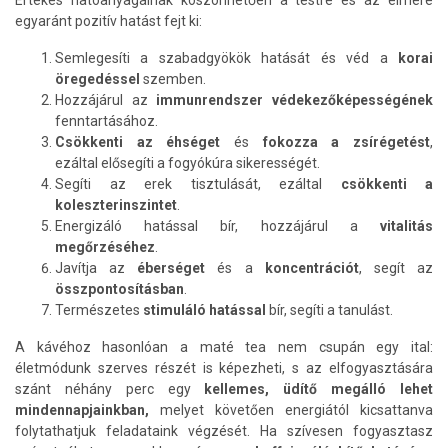
Értékes hatóanyagainak köszönhetően a testre és az elmére
egyaránt pozitív hatást fejt ki:
Semlegesíti a szabadgyökök hatását és véd a
korai
öregedéssel
szemben.
Hozzájárul az
immunrendszer védekezőképességének
fenntartásához.
Csökkenti az
éhséget
és
fokozza a zsírégetést
,
ezáltal
elősegíti a fogyókúra sikerességét.
Segíti az erek tisztulását, ezáltal
csökkenti a
koleszterinszintet
.
Energizáló hatással bír, hozzájárul a
vitalitás
megőrzéséhez
.
Javítja az
éberséget
és a
koncentrációt
, segít az
összpontosításban
.
Természetes
stimuláló hatással
bír, segíti a tanulást.
A kávéhoz hasonlóan a maté tea nem csupán egy ital:
életmódunk szerves részét is képezheti, s az elfogyasztására
szánt néhány perc egy
kellemes, üdítő megálló lehet
mindennapjainkban,
melyet követően energiától kicsattanva
folytathatjuk feladataink végzését. Ha szívesen fogyasztasz