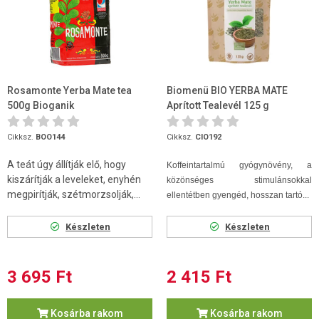
Rosamonte Yerba Mate tea
Biomenü BIO YERBA MATE
500g Bioganik
Aprított Tealevél 125 g
Cikksz.
BOO144
Cikksz.
CIO192
A teát úgy állítják elő, hogy
Koffeintartalmú gyógynövény, a
kiszárítják a leveleket, enyhén
közönséges stimulánsokkal
megpirítják, szétmorzsolják,...
ellentétben gyengéd, hosszan tartó...
Készleten
Készleten
3 695 Ft
2 415 Ft
Kosárba rakom
Kosárba rakom