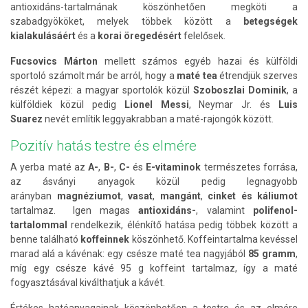
antioxidáns-tartalmának köszönhetően megköti a
szabadgyököket, melyek többek között a
betegségek
kialakulásáért
és a
korai öregedésért
felelősek.
Fucsovics Márton
mellett számos egyéb hazai és külföldi
sportoló számolt már be arról, hogy a
maté tea
étrendjük szerves
részét képezi: a magyar sportolók közül
Szoboszlai Dominik
, a
külföldiek közül pedig
Lionel Messi
, Neymar Jr. és
Luis
Suarez
nevét említik leggyakrabban a maté-rajongók között.
Pozitív hatás testre és elmére
A yerba maté az
A-
,
B-
,
C-
és
E-vitaminok
természetes forrása,
az ásványi anyagok közül pedig legnagyobb
arányban
magnéziumot
,
vasat
,
mangánt
,
cinket és káliumot
tartalmaz.
Igen magas
antioxidáns-
, valamint
polifenol-
tartalommal
rendelkezik, élénkítő hatása pedig többek között a
benne található
koffeinnek
köszönhető. Koffeintartalma kevéssel
marad alá a kávénak: egy csésze maté tea nagyjából
85 gramm
,
míg egy csésze kávé 95 g koffeint tartalmaz, így a maté
fogyasztásával kiválthatjuk a kávét.