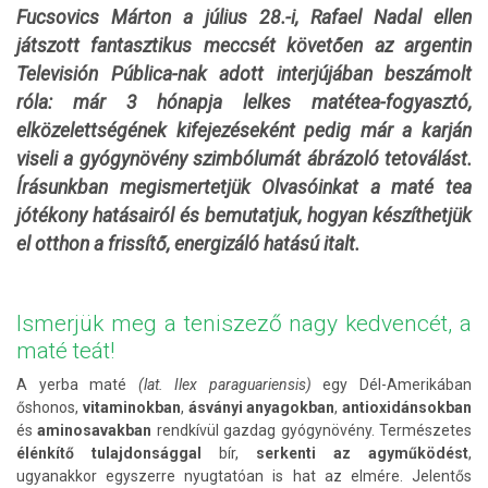
Fucsovics Márton a július 28.-i, Rafael Nadal ellen
játszott fantasztikus meccsét követően az argentin
Televisión Pública-nak adott interjújában beszámolt
róla: már 3 hónapja lelkes matétea-fogyasztó,
elközelettségének kifejezéseként pedig már a karján
viseli a gyógynövény szimbólumát ábrázoló tetoválást.
Írásunkban megismertetjük Olvasóinkat a maté tea
jótékony hatásairól és bemutatjuk, hogyan készíthetjük
el otthon a frissítő, energizáló hatású italt.
Ismerjük meg a teniszező nagy kedvencét, a
maté teát!
A yerba maté
(lat. Ilex paraguariensis)
egy Dél-Amerikában
őshonos,
vitaminokban
,
ásványi anyagokban
,
antioxidánsokban
és
aminosavakban
rendkívül gazdag gyógynövény. Természetes
élénkítő tulajdonsággal
bír,
serkenti az agyműködést
,
ugyanakkor egyszerre nyugtatóan is hat az elmére. Jelentős