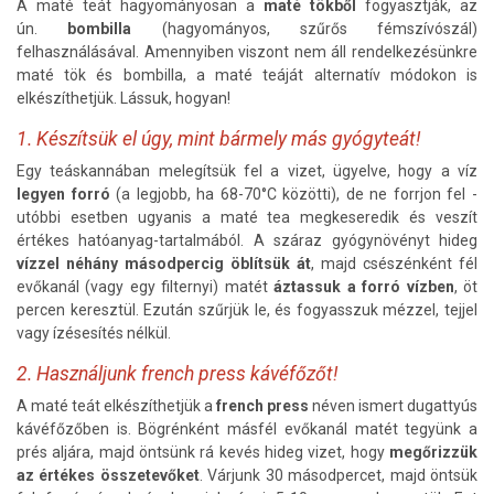
A maté teát hagyományosan a
maté tökből
fogyasztják, az
ún.
bombilla
(hagyományos, szűrős fémszívószál)
felhasználásával. Amennyiben viszont nem áll rendelkezésünkre
maté tök és bombilla, a maté teáját alternatív módokon is
elkészíthetjük. Lássuk, hogyan!
1. Készítsük el úgy, mint bármely más gyógyteát!
Egy teáskannában melegítsük fel a vizet, ügyelve, hogy a víz
legyen forró
(a legjobb, ha 68-70°C közötti), de ne forrjon fel -
utóbbi esetben ugyanis a maté tea megkeseredik és veszít
értékes hatóanyag-tartalmából. A száraz gyógynövényt hideg
vízzel néhány másodpercig
öblítsük át
, majd csészénként fél
evőkanál (vagy egy filternyi) matét
áztassuk a forró vízben
, öt
percen keresztül. Ezután szűrjük le, és fogyasszuk mézzel, tejjel
vagy ízésesítés nélkül.
2. Használjunk french press kávéfőzőt!
A maté teát elkészíthetjük a
french press
néven ismert dugattyús
kávéfőzőben is. Bögrénként másfél evőkanál matét tegyünk a
prés aljára, majd öntsünk rá kevés hideg vizet, hogy
megőrizzük
az értékes összetevőket
. Várjunk 30 másodpercet, majd öntsük