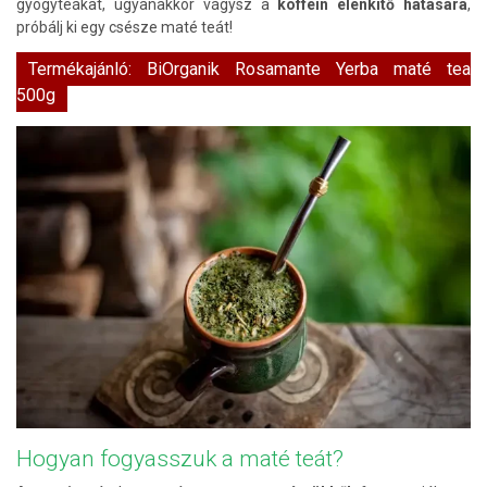
gyógyteákat, ugyanakkor vágysz a
koffein élénkítő hatására
,
próbálj ki egy csésze maté teát!
Termékajánló: BiOrganik Rosamante Yerba maté tea
500g
Hogyan fogyasszuk a maté teát?