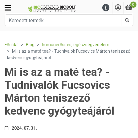
0
Kere
Főoldal
Blog
Immunerősítés, egészségvédelem
Mi is az a maté tea? - Tudnivalók Fucsovics Márton teniszező
kedvenc gyógyteájáról
Mi is az a maté tea? -
Tudnivalók Fucsovics
Márton teniszező
kedvenc gyógyteájáról
2024. 07. 31.