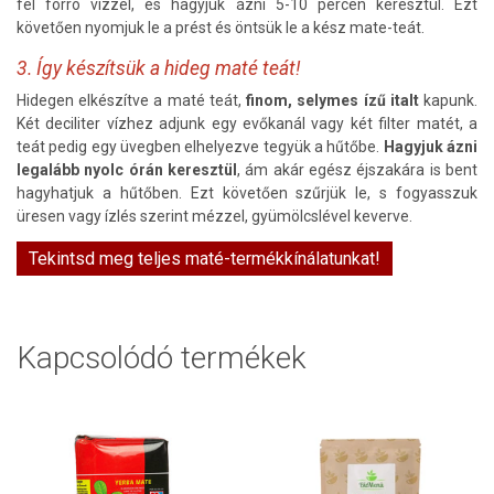
fel forró vízzel, és hagyjuk ázni 5-10 percen keresztül. Ezt
követően nyomjuk le a prést és öntsük le a kész mate-teát.
3. Így készítsük a hideg maté teát!
Hidegen elkészítve a maté teát,
finom, selymes ízű italt
kapunk.
Két deciliter vízhez adjunk egy evőkanál vagy két filter matét, a
teát pedig egy üvegben elhelyezve tegyük a hűtőbe.
Hagyjuk ázni
legalább nyolc órán keresztül
, ám akár egész éjszakára is bent
hagyhatjuk a hűtőben. Ezt követően szűrjük le, s fogyasszuk
üresen vagy ízlés szerint mézzel, gyümölcslével keverve.
Tekintsd meg teljes maté-termékkínálatunkat!
Kapcsolódó termékek