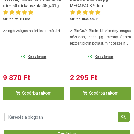
db + 60 db kapszula 45g/41g
MEGAPACK 90db
Cikksz.
WTN1422
Cikksz.
BioCo4571
Az egészséges hajért és körmökért.
A BioCo® Biotin készítmény magas
dózisban, 900 μg mennyiségben
biztosít biotin pótlást, mindössze n...
Készleten
Készleten
9 870 Ft
2 295 Ft
Kosárba rakom
Kosárba rakom
Témáink