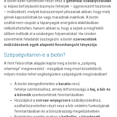
A biotin ezen túlmenően részt vesz a
genetikai szabályozásban
is: képes befolyásolni bizonyos fehérjék – úgynevezett hisztonok
– működését, melyek kulcsszerepet játszanak abban, hogy mely
gének kapcsolódnak be vagy maradnak inaktívak. A biotin
ezáltal nem csupán a tápanyagok energiává alakításában
nélkülözhetetlen, hanem abban is, hogy a sejtek a megfelelő
időben indítsák el a szükséges folyamatokat. Ha röviden
szeretnénk feladatát összegezni: a biotin
szervezetünk
működésének egyik alapvető finomhangoló tényezője.
Szépségvitamin-e a biotin?
A fent felsoroltak alapján kapta meg a biotin a „szépség
vitaminja” megnevezést - vizsgáljuk meg most közelebbről,
milyen módon lehet segítségünkre szépségünk megóvásában!
A biotin elengedhetetlen a
keratin
nevű
fehérje szintéziséhez, amely létfontosságú a
haj,
a bőr és
a körmök
szerkezetének fenntartásában.
Hozzájárul a
zsírsav-anyagcsere
szabályozásához,
ezáltal közvetetten részt vesz a bőr védelmi funkciójának
fenntartásában és a bőrszárazság megelőzésében.
Biotinhiány esetén gyakori a
hajhullás
, a
töredezett