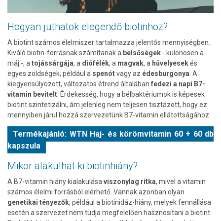
Hogyan juthatok elegendő biotinhoz?
A biotint számos élelmiszer tartalmazza jelentős mennyiségben.
Kiváló biotin-forrásnak számítanak a
belsőségek
-
különösen a
máj -, a
tojássárgája
, a
diófélék
, a
magvak
, a
hüvelyesek
és
egyes zöldségek, például a
spenót
vagy az
édesburgonya
. A
kiegyensúlyozott, változatos étrend általában
fedezi a napi B7-
vitamin bevitelt
. Érdekesség, hogy a bélbaktériumok is képesek
biotint szintetizálni, ám jelenleg nem teljesen tisztázott, hogy ez
mennyiben járul hozzá szervezetünk B7-vitamin ellátottságához.
Termékajánló: WTN Haj- és körömvitamin 60 + 60 db
kapszula
Mikor alakulhat ki biotinhiány?
A B7-vitamin hiány kialakulása
viszonylag ritka
, mivel a vitamin
számos élelmi forrásból elérhető. Vannak azonban olyan
genetikai tényezők
, például a biotinidáz-hiány, melyek fennállása
esetén a szervezet nem tudja megfelelően hasznosítani a biotint.