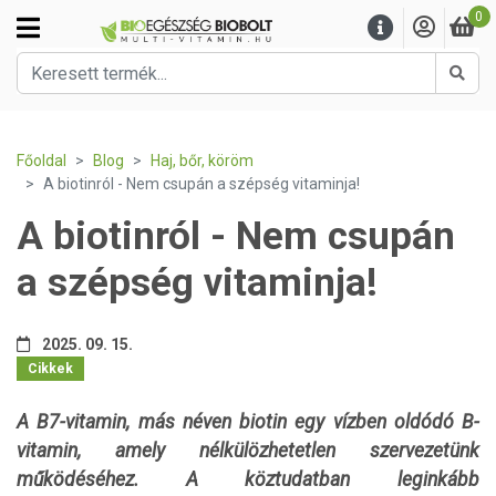
0
Kere
Főoldal
Blog
Haj, bőr, köröm
A biotinról - Nem csupán a szépség vitaminja!
A biotinról - Nem csupán
a szépség vitaminja!
2025. 09. 15.
Cikkek
A B7-vitamin, más néven biotin egy vízben oldódó B-
vitamin, amely nélkülözhetetlen szervezetünk
működéséhez. A köztudatban leginkább