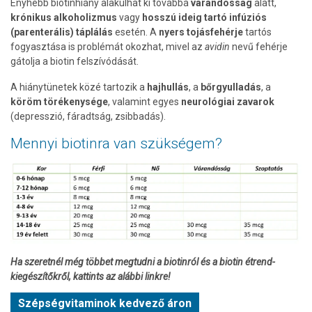
Enyhébb biotinhiány alakulhat ki továbbá
várandósság
alatt,
krónikus alkoholizmus
vagy
hosszú ideig tartó infúziós
(parenterális) táplálás
esetén. A
nyers tojásfehérje
tartós
fogyasztása is problémát okozhat, mivel az
avidin
nevű fehérje
gátolja a biotin felszívódását.
A hiánytünetek közé tartozik a
hajhullás
, a
bőrgyulladás
, a
köröm törékenysége
, valamint egyes
neurológiai zavarok
(depresszió, fáradtság, zsibbadás).
Mennyi biotinra van szükségem?
Ha szeretnél még többet megtudni a biotinról és a biotin étrend-
kiegészítőkről, kattints az alábbi linkre!
Szépségvitaminok kedvező áron