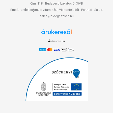
Cím: 1184 Budapest, Lakatos út 36/B
Email: rendeles@multi-vitamin.hu, Viszonteladói - Partneri - Sales:
sales@bioegeszseg.hu
Árukereső.hu