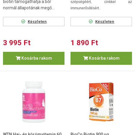
biotin támogathatja a bőr
szépségéért, cinkkel az
normál állapotának megő...
immunerősítésért.
Készleten
Készleten
3 995 Ft
1 890 Ft
Kosárba rakom
Kosárba rakom
WTN Haj- és körömvitamin 60
BioCo Biotin 900 µg