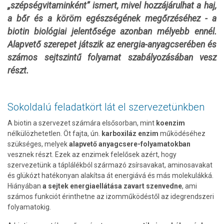
„szépségvitaminként” ismert, mivel hozzájárulhat a haj,
a bőr és a köröm egészségének megőrzéséhez - a
biotin biológiai jelentősége azonban mélyebb ennél.
Alapvető szerepet játszik az energia-anyagcserében és
számos sejtszintű folyamat szabályozásában vesz
részt.
Sokoldalú feladatkört lát el szervezetünkben
A biotin a szervezet számára elsősorban, mint
koenzim
nélkülözhetetlen. Öt fajta, ún.
karboxiláz enzim
működéséhez
szükséges, melyek
alapvető anyagcsere-folyamatokban
vesznek részt. Ezek az enzimek felelősek azért, hogy
szervezetünk a táplálékból származó zsírsavakat, aminosavakat
és glükózt hatékonyan alakítsa át energiává és más molekulákká.
Hiányában
a sejtek energiaellátása zavart szenvedne
, ami
számos funkciót érinthetne az izomműködéstől az idegrendszeri
folyamatokig.