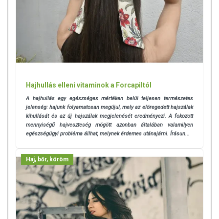
Hajhullás elleni vitaminok a Forcapiltól
A hajhullás egy egészséges mértéken belül teljesen természetes
jelenség: hajunk folyamatosan megújul, mely az elöregedett hajszálak
kihullását és az új hajszálak megjelenését eredményezi. A fokozott
mennyiségű hajveszteség mögött azonban általában valamilyen
egészségügyi probléma állhat, melynek érdemes utánajárni. Írásun...
Haj, bőr, köröm