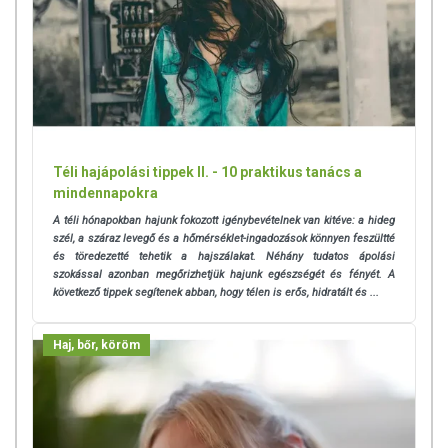
Téli hajápolási tippek II. - 10 praktikus tanács a
mindennapokra
A téli hónapokban hajunk fokozott igénybevételnek van kitéve: a hideg
szél, a száraz levegő és a hőmérséklet-ingadozások könnyen feszültté
és töredezetté tehetik a hajszálakat. Néhány tudatos ápolási
szokással azonban megőrizhetjük hajunk egészségét és fényét. A
következő tippek segítenek abban, hogy télen is erős, hidratált és ...
Haj, bőr, köröm