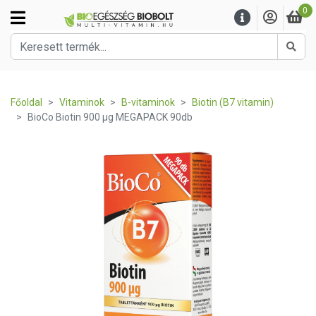
0
Kere
Főoldal
Vitaminok
B-vitaminok
Biotin (B7 vitamin)
BioCo Biotin 900 µg MEGAPACK 90db