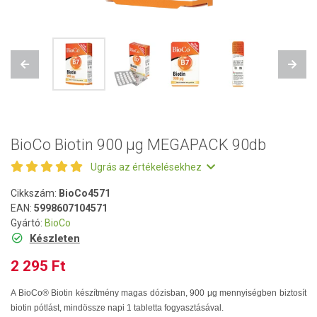
Previous
Next
BioCo Biotin 900 µg MEGAPACK 90db
Ugrás az értékelésekhez
Cikkszám:
BioCo4571
EAN:
5998607104571
Gyártó:
BioCo
Készleten
2 295 Ft
A BioCo® Biotin készítmény magas dózisban, 900 μg mennyiségben biztosít
biotin pótlást, mindössze napi 1 tabletta fogyasztásával.