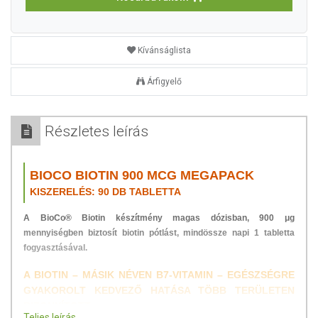
Kívánságlista
Árfigyelő
Részletes leírás
BIOCO BIOTIN 900 ΜCG MEGAPACK
KISZERELÉS: 90 DB TABLETTA
A BioCo® Biotin készítmény magas dózisban, 900 μg
mennyiségben biztosít biotin pótlást, mindössze napi 1 tabletta
fogyasztásával.
A BIOTIN – MÁSIK NÉVEN B7-VITAMIN – EGÉSZSÉGRE
GYAKOROLT KEDVEZŐ HATÁSA TÖBB TERÜLETEN
BIZONYÍTOTT.
Teljes leírás