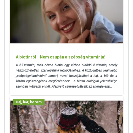
A biotinról - Nem csupán a szépség vitaminja!
A B7-vitamin, más néven biotin egy vízben oldódó B-vitamin, amely
nélkülözhetetlen szervezetünk működéséhez. A köztudatban leginkább
„szépségvitaminként” ismert, mivel hozzájárulhat a haj, a bőr és a
köröm egészségének megőrzéséhez - a biotin biológiai jelentősége
azonban mélyebb ennél. Alapvető szerepet játszik az energia-any...
Haj, bőr, köröm