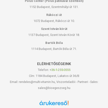
Pólus Center (Pólus patikával szemben)
1152 Budapest, Szentmihályi út 131.
Rákóczi út
1072 Budapest, Rákóczi út 10.
Szent István körút
1137 Budapest, Szent István Körút 18.
Bartók Béla
1114 Budapest, Bartók Béla út 71.
ELÉRHETŐSÉGEINK
Telefon:
+36-1-255-0555
Cím: 1184 Budapest, Lakatos út 36/B
Email: rendeles@multi-vitamin.hu, Viszonteladói - Partneri - Sales:
sales@bioegeszseg.hu