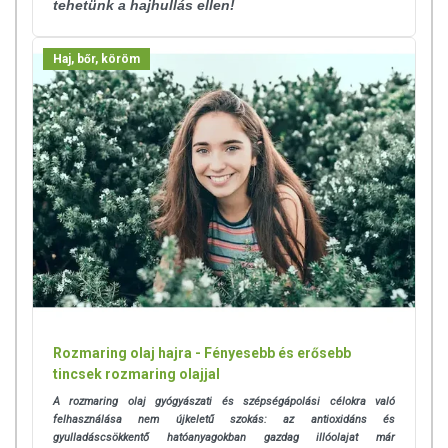
tehetünk a hajhullás ellen!
Haj, bőr, köröm
Rozmaring olaj hajra - Fényesebb és erősebb
tincsek rozmaring olajjal
A rozmaring olaj gyógyászati és szépségápolási
célokra való
felhasználása nem újkeletű szokás: az antioxidáns és
gyulladáscsökkentő hatóanyagokban gazdag illóolajat már