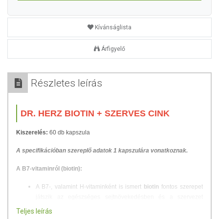
Kívánságlista
Árfigyelő
Részletes leírás
DR. HERZ BIOTIN + SZERVES CINK
Kiszerelés:
60 db kapszula
A specifikációban szereplő adatok 1 kapszulára vonatkoznak.
A B7-vitaminról (biotin):
A B7-, valamint H-vitaminként is ismert
biotin
fontos szerepet
játszik az egészséges sejtnövekedésben és a szervezet
anyagcseréjében. A vízben oldódó vitaminok csoportjába
Teljes leírás
tartozó szerves kémiai vegyület.