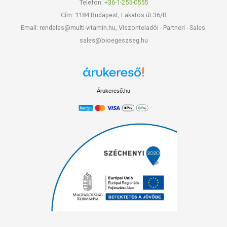
Telefon:
+36-1-255-0555
Cím: 1184 Budapest, Lakatos út 36/B
Email: rendeles@multi-vitamin.hu, Viszonteladói - Partneri - Sales:
sales@bioegeszseg.hu
Árukereső.hu