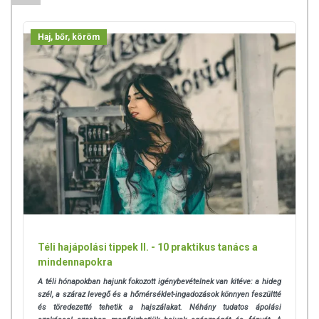
szervezetben, ezért nem megfelelő étrend esetén például
gondolni kell a pótlására.
Haj, bőr, köröm
FELHASZNÁLÁSI JAVASLAT
Napi 1 kapszula, lefekvés előtt bőséges folyadékkal, szétrágás nélkül
nyelje le.
ÖSSZETÉTEL
Összetevők:
D-biotin (biotin), cink (cink- citrát), tömegnövelő szer
(kukoricakeményítő), csomósodást gátló anyag (mikrokristályos
cellulóz), kapszulahéj (zselatin)
Tápanyagok/hatóanyagok a napi adagban (1 kapszula)
Cink (szerves kötésű cink-citrátból): 5 mg 50 NRV%
Téli hajápolási tippek II. - 10 praktikus tanács a
Biotin (B7-vitamin): 900 μg 1800 NRV%
mindennapokra
A téli hónapokban hajunk fokozott igénybevételnek van kitéve: a hideg
* NRV % * Felnőttek részére megállapított napi beviteli referenciaérték
szél, a száraz levegő és a hőmérséklet-ingadozások könnyen feszültté
és töredezetté tehetik a hajszálakat. Néhány tudatos ápolási
TOVÁBBI TUDNIVALÓK