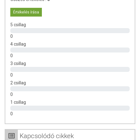
Hozzájárulhat a nyálka­hártyák normál állapotának
fenntartásához.
Értékelés írása
A biotin hiánybetegségének leggyakoribb tünetei:
5 csillag
Hajhullás
0
Krónikus kötőhártya-gyulladás
Dermatitisz formájában hámló bőr
4 csillag
Neurológiai tünetek felnőtteknél, mint a depresszió, levertség,
0
hallucináció, zsibbadás és bizsergés a végtagokban
3 csillag
Miért fontos a megfelelő cinkbevitel?
0
A cink élettani hatása az egész szervezetre nézve kedvező:
2 csillag
részt vesz az anyagcsere-folyamatok lezajlásában, hozzájárul
a vércukorszint szabályozásához, a normál
0
spermiumképződéshez, illetve
1 csillag
a bőrproblémák megelőzésében is szerepe
van hámosító, antibakteriális hatása révén.
0
Védi a sejteket az oxidatív stressztől.
Immunerősítő hatású.
Segíti a szervezet méregtelenítését.
Kapcsolódó cikkek
A cink hiánya káros folyamatokat indíthat el az emberi