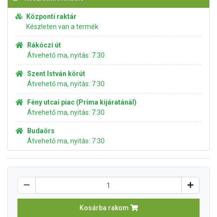
Központi raktár
Készleten van a termék
Rákóczi út
Átvehető ma, nyitás: 7:30
Szent István körút
Átvehető ma, nyitás: 7:30
Fény utcai piac (Príma kijáratánál)
Átvehető ma, nyitás: 7:30
Budaörs
Átvehető ma, nyitás: 7:30
Kosárba rakom