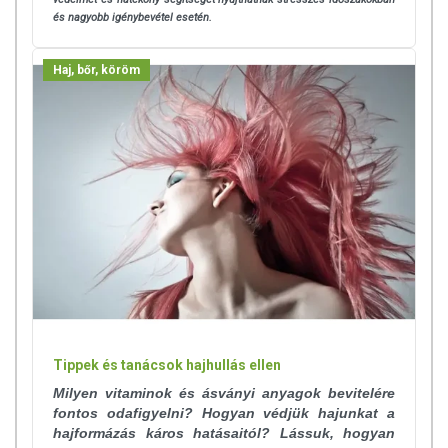
és nagyobb igénybevétel esetén.
készítményeknek betegséget megelőző vagy gyógyító hatást
tulajdonítani.
Haj, bőr, köröm
A termék nem helyettesíti a kiegyensúlyozott, vegyes étrendet és az
egészséges életmódot! A termék nem gyógyít betegségeket! A termék
nem az orvosi kezelés helyettesítésére alkalmas! Betegség esetén
használatát beszélje meg kezelőorvosával. Az ajánlott napi
fogyasztási mennyiséget ne lépje túl! Ne szedje a készítményt, ha az
összetevők bármelyikére érzékeny vagy allergiás! Kisgyermektől
elzárva tartandó!
Tippek és tanácsok hajhullás ellen
Milyen vitaminok és ásványi anyagok bevitelére
fontos odafigyelni? Hogyan védjük hajunkat a
hajformázás káros hatásaitól? Lássuk, hogyan