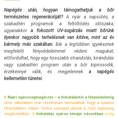
Napégés után, hogyan támogathatjuk a bőr
természetes regenerációját?
A nyár a napsütés, a
szabadtéri programok a feltöltődés időszaka,
ugyanakkor
a fokozott UV-sugárzás miatt bőrünk
ilyenkor nagyobb terhelésnek van kitéve, mint az év
bármely más szakában.
Bár a legtöbben igyekeznek
megfelelő fényvédelemmel védeni magukat,
előfordulhat, hogy egy hosszabb strandolás, kirándulás
vagy szabadtéri program után a bőr kipirosodik,
érzékennyé válik, és megjelennek
a napégés
kellemetlen tünetei.
A
Nyári egészségmegőrzés – a hidratálástól a fényvédelemig
című cikkünkben már részletesen bemutattuk, hogy a tudatos
fényvédelem milyen fontos szerepet játszik a nyári egészség
megőrzésében.
A
hidratálás nyáron témájú írásunkban
pedig