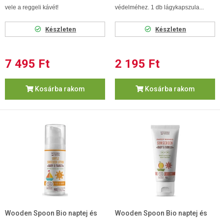
vele a reggeli kávét!
védelméhez. 1 db lágykapszula...
Készleten
Készleten
7 495 Ft
2 195 Ft
Kosárba rakom
Kosárba rakom
Wooden Spoon Bio naptej és
Wooden Spoon Bio naptej és