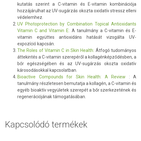
kutatás szerint a C-vitamin és E-vitamin kombinációja
hozzájárulhat az UV-sugárzás okozta oxidatív stressz elleni
védelemhez.
UV Photoprotection by Combination Topical Antioxidants
Vitamin C and Vitamin E:
A tanulmány a C-vitamin és E-
vitamin együttes antioxidáns hatását vizsgálta UV-
expozíció kapcsán.
The Roles of Vitamin C in Skin Health:
Átfogó tudományos
áttekintés a C-vitamin szerepéről a kollagénképződésben, a
bőr egészségében és az UV-sugárzás okozta oxidatív
károsodásokkal kapcsolatban.
Bioactive Compounds for Skin Health: A Review
: A
tanulmány részletesen bemutatja a kollagén, a C-vitamin és
egyéb bioaktív vegyületek szerepét a bőr szerkezetének és
regenerációjának támogatásában.
Kapcsolódó termékek