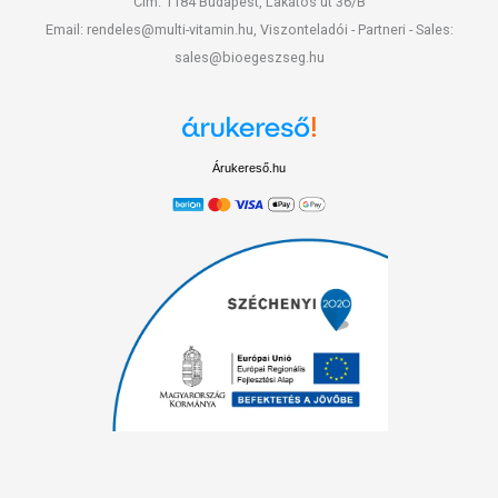
Cím: 1184 Budapest, Lakatos út 36/B
Email: rendeles@multi-vitamin.hu, Viszonteladói - Partneri - Sales:
sales@bioegeszseg.hu
Árukereső.hu