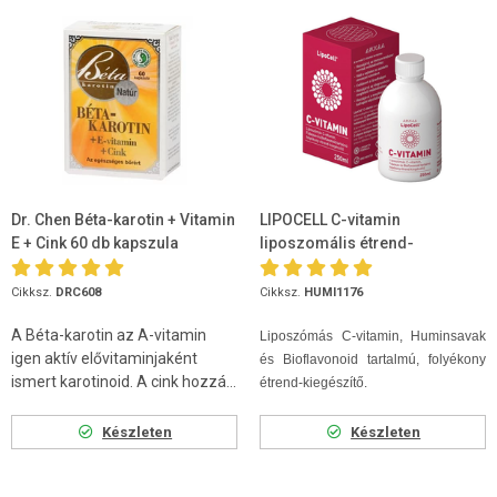
Dr. Chen Béta-karotin + Vitamin
LIPOCELL C-vitamin
E + Cink 60 db kapszula
liposzomális étrend-
kiegészítő 250ml
Cikksz.
DRC608
Cikksz.
HUMI1176
A Béta-karotin az A-vitamin
Liposzómás C-vitamin, Huminsavak
igen aktív elővitaminjaként
és Bioflavonoid tartalmú, folyékony
ismert karotinoid. A cink hozzá...
étrend-kiegészítő.
Készleten
Készleten