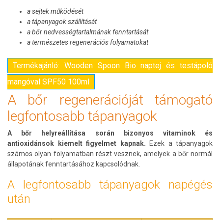
a sejtek működését
a tápanyagok szállítását
a bőr nedvességtartalmának fenntartását
a természetes regenerációs folyamatokat
Termékajánló: Wooden Spoon Bio naptej és testápoló
mangóval SPF50 100ml
A bőr regenerációját támogató
legfontosabb tápanyagok
A bőr helyreállítása során bizonyos vitaminok és
antioxidánsok kiemelt figyelmet kapnak.
Ezek a tápanyagok
számos olyan folyamatban részt vesznek, amelyek a bőr normál
állapotának fenntartásához kapcsolódnak.
A legfontosabb tápanyagok napégés
után