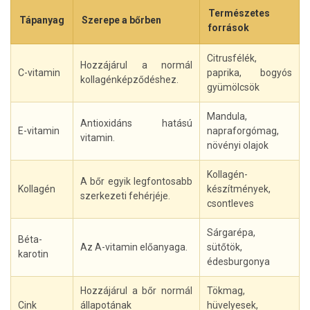
Természetes
Tápanyag
Szerepe a bőrben
források
Citrusfélék,
Hozzájárul a normál
C-vitamin
paprika, bogyós
kollagénképződéshez.
gyümölcsök
Mandula,
Antioxidáns hatású
E-vitamin
napraforgómag,
vitamin.
növényi olajok
Kollagén-
A bőr egyik legfontosabb
Kollagén
készítmények,
szerkezeti fehérjéje.
csontleves
Sárgarépa,
Béta-
Az A-vitamin előanyaga.
sütőtök,
karotin
édesburgonya
Hozzájárul a bőr normál
Tökmag,
Cink
állapotának
hüvelyesek,