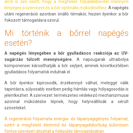
arról is szó esett, hogy a megfelelő folyadékbevitel mennyire
lényeges a szervezet és a bőr optimális működéséhez.
A napégés
utáni regeneráció azonban önálló témakör, hiszen ilyenkor a bőr
fokozott támogatásra szorul.
Mi történik a bőrrel napégés
esetén?
A napégés lényegében a bőr gyulladásos reakciója az UV-
sugárzás túlzott mennyiségére.
A napsugarak ultraibolya
komponensei károsíthatják a bőr sejtjeit, aminek következtében
gyulladásos folyamatok indulnak el.
A bőr ilyenkor kipirosodik, érzékennyé válhat, meleggé válik
tapintásra, súlyosabb esetben pedig hámlás vagy hólyagosodás is
jelentkezhet. A szervezet természetes védekező mechanizmusai
azonnal működésbe lépnek, hogy helyreállítsák a sérült
szöveteket.
A regeneráció folyamata energia- és tápanyagigényes folyamat,
ezért a megfelelő életmód és tápanyagellátottság különösen
fontos szerepet játszhat a felépülés támogatásában.