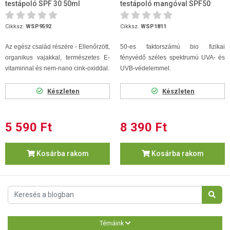
testápoló SPF 30 50ml
testápoló mangóval SPF50
100ml
Cikksz.
WSP9592
Cikksz.
WSP1811
Az egész család részére - Ellenőrzött,
50-es faktorszámú bio fizikai
organikus vajakkal, természetes E-
fényvédő széles spektrumú UVA- és
vitaminnal és nem-nano cink-oxiddal.
UVB-védelemmel.
Készleten
Készleten
5 590 Ft
8 390 Ft
Kosárba rakom
Kosárba rakom
Témáink