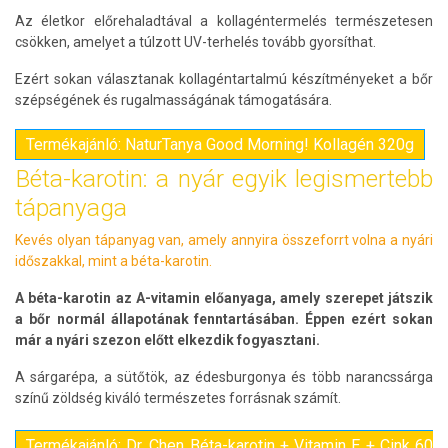
Az életkor előrehaladtával a kollagéntermelés természetesen
csökken, amelyet a túlzott UV-terhelés tovább gyorsíthat.
Ezért sokan választanak kollagéntartalmú készítményeket a bőr
szépségének és rugalmasságának támogatására.
Termékajánló: NaturTanya Good Morning! Kollagén 320g
Béta-karotin: a nyár egyik legismertebb
tápanyaga
Kevés olyan tápanyag van, amely annyira összeforrt volna a nyári
időszakkal, mint a béta-karotin.
A béta-karotin az A-vitamin előanyaga, amely szerepet játszik
a bőr normál állapotának fenntartásában. Éppen ezért sokan
már a nyári szezon előtt elkezdik fogyasztani.
A sárgarépa, a sütőtök, az édesburgonya és több narancssárga
színű zöldség kiváló természetes forrásnak számít.
Termékajánló: Dr. Chen Béta-karotin + Vitamin E + Cink 60