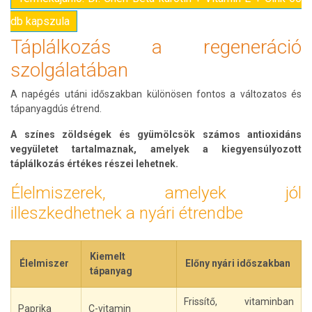
db kapszula
Táplálkozás a regeneráció
szolgálatában
A napégés utáni időszakban különösen fontos a változatos és
tápanyagdús étrend.
A színes zöldségek és gyümölcsök számos antioxidáns
vegyületet tartalmaznak, amelyek a kiegyensúlyozott
táplálkozás értékes részei lehetnek.
Élelmiszerek, amelyek jól
illeszkedhetnek a nyári étrendbe
Kiemelt
Élelmiszer
Előny nyári időszakban
tápanyag
Frissítő, vitaminban
Paprika
C-vitamin