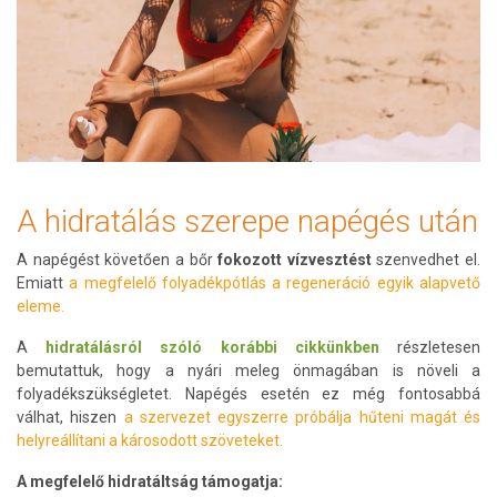
A hidratálás szerepe napégés után
A napégést követően a bőr
fokozott vízvesztést
szenvedhet el.
Emiatt
a megfelelő folyadékpótlás a regeneráció egyik alapvető
eleme.
A
hidratálásról szóló korábbi cikkünkben
részletesen
bemutattuk, hogy a nyári meleg önmagában is növeli a
folyadékszükségletet. Napégés esetén ez még fontosabbá
válhat, hiszen
a szervezet egyszerre próbálja hűteni magát és
helyreállítani a károsodott szöveteket.
A megfelelő hidratáltság támogatja: