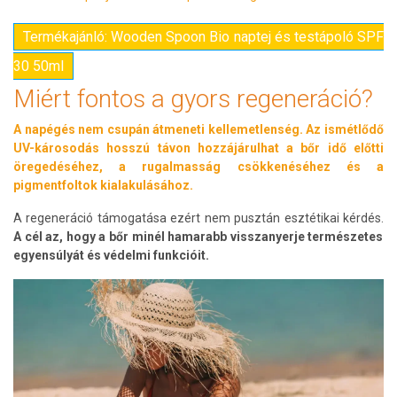
Termékajánló: Wooden Spoon Bio naptej és testápoló SPF
30 50ml
Miért fontos a gyors regeneráció?
A napégés nem csupán átmeneti kellemetlenség. Az ismétlődő
UV-károsodás hosszú távon hozzájárulhat a bőr idő előtti
öregedéséhez, a rugalmasság csökkenéséhez és a
pigmentfoltok kialakulásához.
A regeneráció támogatása ezért nem pusztán esztétikai kérdés.
A cél az, hogy a bőr minél hamarabb visszanyerje természetes
egyensúlyát és védelmi funkcióit.