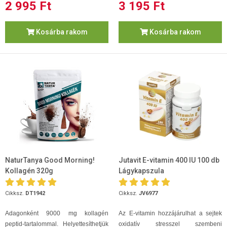
2 995 Ft
3 195 Ft
Kosárba rakom
Kosárba rakom
NaturTanya Good Morning!
Jutavit E-vitamin 400 IU 100 db
Kollagén 320g
Lágykapszula
Cikksz.
DT1942
Cikksz.
JV6977
Adagonként 9000 mg kollagén
Az E-vitamin hozzájárulhat a sejtek
peptid-tartalommal. Helyettesíthetjük
oxidatív stresszel szembeni