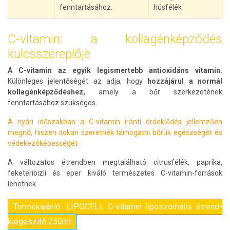
fenntartásához.
húsfélék
C-vitamin: a kollagénképződés
kulcsszereplője
A C-vitamin az egyik legismertebb antioxidáns vitamin.
Különleges jelentőségét az adja, hogy
hozzájárul a normál
kollagénképződéshez,
amely a bőr szerkezetének
fenntartásához szükséges.
A nyári időszakban a C-vitamin iránti érdeklődés jellemzően
megnő, hiszen sokan szeretnék támogatni bőrük egészségét és
védekezőképességét.
A változatos étrendben megtalálható citrusfélék, paprika,
feketeribizli és eper kiváló természetes C-vitamin-források
lehetnek.
Termékajánló: LIPOCELL C-vitamin liposzomális étrend-
kiegészítő 250ml