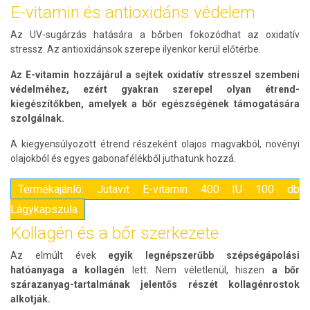
E-vitamin és antioxidáns védelem
Az UV-sugárzás hatására a bőrben fokozódhat az oxidatív
stressz. Az antioxidánsok szerepe ilyenkor kerül előtérbe.
Az E-vitamin hozzájárul a sejtek oxidatív stresszel szembeni
védelméhez, ezért gyakran szerepel olyan étrend-
kiegészítőkben, amelyek a bőr egészségének támogatására
szolgálnak.
A kiegyensúlyozott étrend részeként olajos magvakból, növényi
olajokból és egyes gabonafélékből juthatunk hozzá.
Termékajánló: Jutavit E-vitamin 400 IU 100 db
Lágykapszula
Kollagén és a bőr szerkezete
Az elmúlt évek
egyik legnépszerűbb szépségápolási
hatóanyaga a kollagén
lett. Nem véletlenül, hiszen
a bőr
szárazanyag-tartalmának jelentős részét kollagénrostok
alkotják.