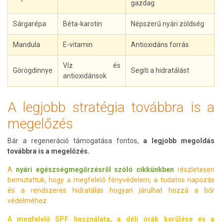
gazdag
Sárgarépa
Béta-karotin
Népszerű nyári zöldség
Mandula
E-vitamin
Antioxidáns forrás
Víz és
Görögdinnye
Segíti a hidratálást
antioxidánsok
A legjobb stratégia továbbra is a
megelőzés
Bár a regeneráció támogatása fontos,
a legjobb megoldás
továbbra is a megelőzés.
A
nyári egészségmegőrzésről szóló cikkünkben
részletesen
bemutattuk, hogy a megfelelő fényvédelem, a tudatos napozás
és a rendszeres hidratálás hogyan járulhat hozzá a bőr
védelméhez.
A megfelelő SPF használata, a déli órák kerülése és a