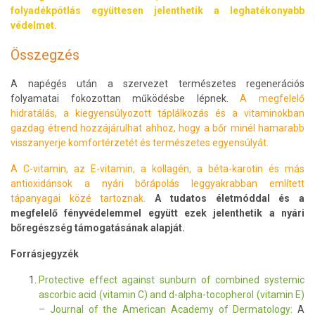
folyadékpótlás együttesen jelenthetik a leghatékonyabb
védelmet.
Összegzés
A napégés után a szervezet természetes regenerációs
folyamatai fokozottan működésbe lépnek.
A megfelelő
hidratálás, a kiegyensúlyozott táplálkozás és a vitaminokban
gazdag étrend hozzájárulhat ahhoz, hogy a bőr minél hamarabb
visszanyerje komfortérzetét és természetes egyensúlyát.
A C-vitamin, az E-vitamin, a kollagén, a béta-karotin és más
antioxidánsok a nyári bőrápolás leggyakrabban említett
tápanyagai közé tartoznak.
A tudatos életmóddal és a
megfelelő fényvédelemmel együtt ezek jelenthetik a nyári
bőregészség támogatásának alapját.
Forrásjegyzék
Protective effect against sunburn of combined systemic
ascorbic acid (vitamin C) and d-alpha-tocopherol (vitamin E)
– Journal of the American Academy of Dermatology:
A