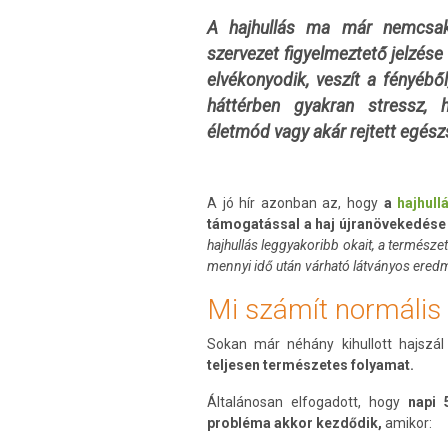
A hajhullás ma már nemcsak
szervezet figyelmeztető jelzése 
elvékonyodik, veszít a fényéből
háttérben gyakran stressz, h
életmód vagy akár rejtett egés
A jó hír azonban az, hogy
a
hajhull
támogatással a haj újranövekedése 
hajhullás leggyakoribb okait, a természe
mennyi idő után várható látványos ered
Mi számít normális 
Sokan már néhány kihullott hajszá
teljesen természetes folyamat.
Általánosan elfogadott, hogy
napi 
probléma akkor kezdődik,
amikor: