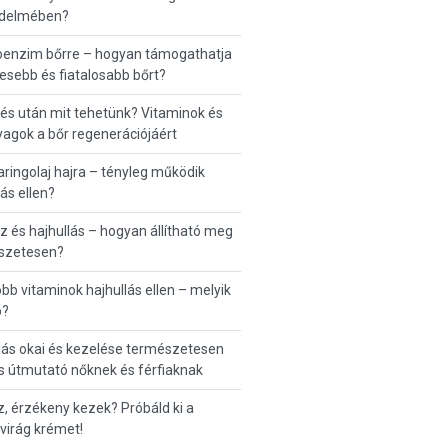
édelmében?
oenzim bőrre – hogyan támogathatja
esebb és fiatalosabb bőrt?
s után mit tehetünk? Vitaminok és
agok a bőr regenerációjáért
ingolaj hajra – tényleg működik
lás ellen?
z és hajhullás – hogyan állítható meg
szetesen?
obb vitaminok hajhullás ellen – melyik
ó?
lás okai és kezelése természetesen
es útmutató nőknek és férfiaknak
, érzékeny kezek? Próbáld ki a
virág krémet!