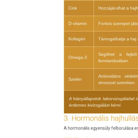
Cink
Hozzájárulhat a haj
D-vitamin
Fontos szerepet ját
Kollagén
Támogathatja a haj 
Segíthet a fejbő
Omega-3
fenntartásában.
Antioxidáns védel
Szelén
stresszel szemben.
A hiányállapotok laborvizsgálattal 
érdemes kivizsgálást kérni.
3. Hormonális hajhullá
A hormonális egyensúly felborulása erő