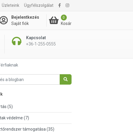
Üzleteink
Ügyfélszolgálat
Bejelentkezés
0
Kosár
Saját fiók
Kapcsolat
+36-1-255-0555
férfiaknak
nk
tás (5)
tak védelme (7)
tőrendszer támogatása (35)