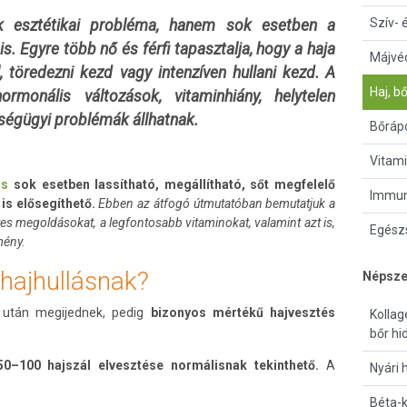
Szív- 
 esztétikai probléma, hanem sok esetben a
is. Egyre több nő és férfi tapasztalja, hogy a haja
Májvé
, töredezni kezd vagy intenzíven hullani kezd. A
Haj, b
ormonális változások, vitaminhiány, helytelen
zségügyi problémák állhatnak.
Bőrápo
Vitami
ás
sok esetben lassítható,
megállítható, sőt megfelelő
Immun
is elősegíthető.
Ebben az átfogó útmutatóban bemutatjuk a
tes megoldásokat, a legfontosabb vitaminokat, valamint azt is,
Egészs
mény.
hajhullásnak?
Népsze
l után megijednek, pedig
bizonyos mértékű hajvesztés
Kollag
bőr hi
50–100 hajszál elvesztése normálisnak tekinthető.
A
Nyári 
Béta-k