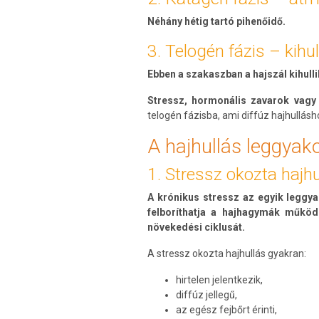
Néhány hétig tartó pihenőidő.
3. Telogén fázis – kihu
Ebben a szakaszban a hajszál kihulli
Stressz, hormonális zavarok vagy
telogén fázisba, ami diffúz hajhullásh
A hajhullás leggyako
1. Stressz okozta hajhu
A krónikus stressz az egyik leggya
felboríthatja a hajhagymák működ
növekedési ciklusát.
A stressz okozta hajhullás gyakran:
hirtelen jelentkezik,
diffúz jellegű,
az egész fejbőrt érinti,