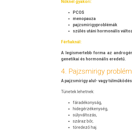
Nőknél gyakori:
PCOS
menopauza
pajzsmirigyproblémák
szülés utáni hormonális vált
Férfiaknál:
A legismertebb forma az androgén 
genetikai és hormonális eredetű.
4. Pajzsmirigy problé
A pajzsmirigy alul- vagy túlműködése
Tünetek lehetnek:
fáradékonyság,
hidegérzékenység,
súlyváltozás,
száraz bőr,
töredező haj.