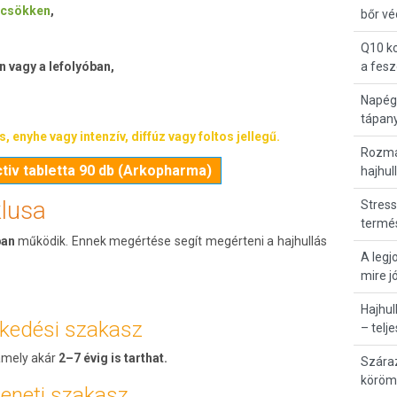
 csökken
,
bőr v
Q10 k
n vagy a lefolyóban,
a fesz
Napégé
tápany
, enyhe vagy intenzív, diffúz vagy foltos jellegű.
Rozmar
ctiv tabletta 90 db (Arkopharma)
hajhul
klusa
Stress
termé
ban
működik. Ennek megértése segít megérteni a hajhullás
A legj
mire j
Hajhul
ekedési szakasz
– telj
 amely akár
2–7 évig is tarthat.
Száraz
köröm
meneti szakasz