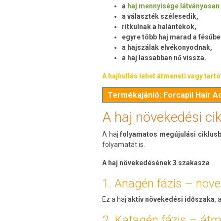
a
haj mennyisége látványosan
a választék szélesedik,
ritkulnak a halántékok,
egyre több haj marad a fésűbe
a hajszálak elvékonyodnak,
a haj lassabban nő vissza.
A hajhullás lehet átmeneti vagy tartós
Termékajánló: Forcapil Hair A
A haj növekedési ci
A haj
folyamatos megújulási ciklus
folyamatát is.
A haj növekedésének 3 szakasza
1. Anagén fázis – növ
Ez a haj
aktív növekedési időszaka
,
2. Katagén fázis – át