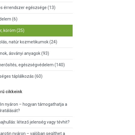
és érrendszer egészsége (13)
delem (6)
őr, köröm (25)
lás, natúr kozmetikumok (24)
nok, ásványi anyagok (93)
erősítés, egészségvédelem (140)
éges táplálkozás (60)
rű cikkeink
én nyáron – hogyan támogathatja a
dratálását?
hajhullás: létező jelenség vagy tévhit?
arotin nyáron – valóban segíthet a