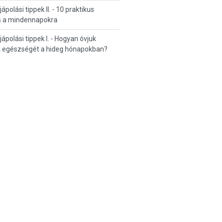
jápolási tippek II. - 10 praktikus
s a mindennapokra
ajápolási tippek I. - Hogyan óvjuk
k egészségét a hideg hónapokban?