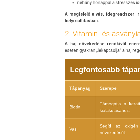
néhány hónappal a stresszes id
A megfelelő alvás, idegrendszeri 
helyreállításban.
2. Vitamin- és ásványi
A
haj növekedése rendkívül ener
esetén gyakran „lekapcsolja” a haj reg
Legfontosabb tápan
Tápanyag
Szerepe
Támogatja a kerati
Biotin
kialakulásához.
Segíti az oxigén
Vas
növekedését.