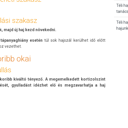
Téli ha
tanác
llási szakasz
Téli h
hajun
k, majd új haj kezd növekedni.
 tápanyaghiány esetén
túl sok hajszál kerülhet idő előtt
oz vezethet.
ribb okai
llás
koribb kiváltó tényező.
A megemelkedett kortizolszint
ését, gyulladást idézhet elő és megzavarhatja a haj