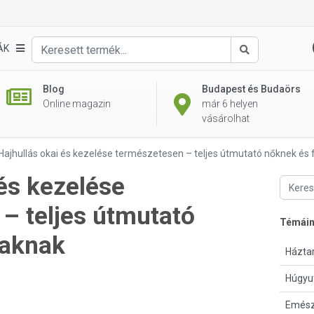
ÁK
Keresés
Blog
Budapest és Budaörs
Online magazin
már 6 helyen
vásárolhat
Hajhullás okai és kezelése természetesen – teljes útmutató nőknek és 
 és kezelése
– teljes útmutató
Témái
iaknak
Háztar
Húgyu
Emész