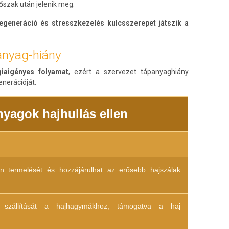
őszak után jelenik meg.
regeneráció és stresszkezelés kulcsszerepet játszik a
anyag-hiány
giaigényes folyamat
, ezért a szervezet tápanyaghiány
enerációját.
yagok hajhullás ellen
n termelését és hozzájárulhat az erősebb hajszálak
 szállítását a hajhagymákhoz, támogatva a haj