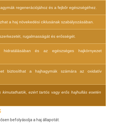
hagymák regenerációjához és a fejbőr egészségéhez.
szhat a haj növekedési ciklusának szabályozásában.
szerkezetét, rugalmasságát és erősségét.
r hidratálásában és az egészséges hajkörnyezet
met biztosíthat a hajhagymák számára az oxidatív
is kimutathatók, ezért tartós vagy erős hajhullás esetén
s
sen befolyásolja a haj állapotát.