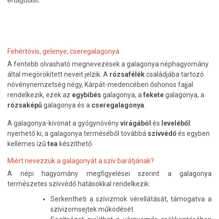
értágulást.
Fehértövis, gelenye, cseregalagonya
A fentebb olvasható megnevezések a galagonya néphagyomány
által megörökített neveit jelzik. A
rózsafélék
családjába tartozó
növénynemzetség négy, Kárpát-medencében őshonos fajjal
rendelkezik, ezek az
egybibés
galagonya, a
fekete
galagonya, a
rózsaképű
galagonya és a
cseregalagonya
.
A galagonya-kivonat a gyógynövény
virágából
és
leveléből
nyerhető ki, a galagonya terméséből továbbá
szívvédő
és egyben
kellemes ízű
tea
készíthető.
Miért nevezzük a galagonyát a szív barátjának?
A népi hagyomány megfigyelései szerint a galagonya
természetes szívvédő hatásokkal rendelkezik:
Serkentheti a szívizmok vérellátását, támogatva a
szívizomsejtek működését.