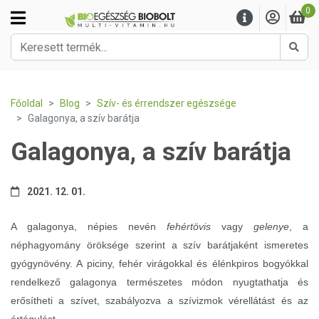
0
Kere
Főoldal
Blog
Szív- és érrendszer egészsége
Galagonya, a szív barátja
Galagonya, a szív barátja
2021. 12. 01.
A galagonya, népies nevén
fehértövis
vagy
gelenye
, a
néphagyomány öröksége szerint a szív barátjaként ismeretes
gyógynövény. A piciny, fehér virágokkal és élénkpiros bogyókkal
rendelkező galagonya természetes módon nyugtathatja és
erősítheti a szívet, szabályozva a szívizmok vérellátást és az