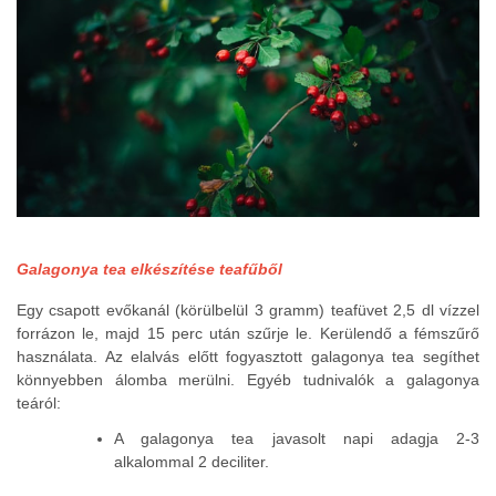
Galagonya tea elkészítése teafűből
Egy csapott evőkanál (körülbelül 3 gramm) teafüvet 2,5 dl vízzel
forrázon le, majd 15 perc után szűrje le. Kerülendő a fémszűrő
használata. Az elalvás előtt fogyasztott galagonya tea segíthet
könnyebben álomba merülni. Egyéb tudnivalók a galagonya
teáról:
A galagonya tea javasolt napi adagja 2-3
alkalommal 2 deciliter.