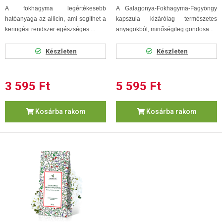
A fokhagyma legértékesebb
A Galagonya-Fokhagyma-Fagyöngy
hatóanyaga az allicin, ami segíthet a
kapszula kizárólag természetes
keringési rendszer egészséges ...
anyagokból, minőségileg gondosa...
Készleten
Készleten
3 595 Ft
5 595 Ft
Kosárba rakom
Kosárba rakom