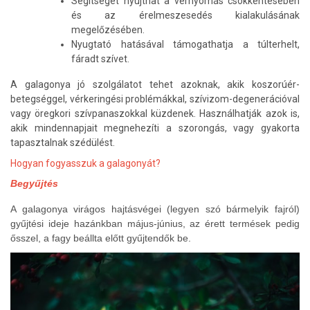
Segítséget nyújthat a vérnyomás csökkentésében
és az érelmeszesedés kialakulásának
megelőzésében.
Nyugtató hatásával támogathatja a túlterhelt,
fáradt szívet.
A galagonya jó szolgálatot tehet azoknak, akik koszorúér-
betegséggel, vérkeringési problémákkal, szívizom-degenerációval
vagy öregkori szívpanaszokkal küzdenek. Használhatják azok is,
akik mindennapjait megnehezíti a szorongás, vagy gyakorta
tapasztalnak szédülést.
Hogyan fogyasszuk a galagonyát?
Begyűjtés
A galagonya virágos hajtásvégei (legyen szó bármelyik fajról)
gyűjtési ideje hazánkban május-június, az érett termések pedig
ősszel, a fagy beállta előtt gyűjtendők be.