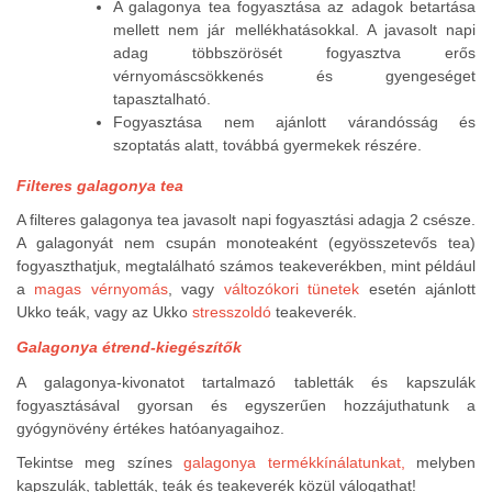
A galagonya tea fogyasztása az adagok betartása
mellett nem jár mellékhatásokkal. A javasolt napi
adag többszörösét fogyasztva erős
vérnyomáscsökkenés és gyengeséget
tapasztalható.
Fogyasztása nem ajánlott várandósság és
szoptatás alatt, továbbá gyermekek részére.
Filteres galagonya tea
A filteres galagonya tea javasolt napi fogyasztási adagja 2 csésze.
A galagonyát nem csupán monoteaként (egyösszetevős tea)
fogyaszthatjuk, megtalálható számos teakeverékben, mint például
a
magas vérnyomás
, vagy
változókori tünetek
esetén ajánlott
Ukko teák, vagy az Ukko
stresszoldó
teakeverék.
Galagonya étrend-kiegészítők
A galagonya-kivonatot tartalmazó tabletták és kapszulák
fogyasztásával gyorsan és egyszerűen hozzájuthatunk a
gyógynövény értékes hatóanyagaihoz.
Tekintse meg színes
galagonya termékkínálatunkat
,
melyben
kapszulák, tabletták, teák és teakeverék közül válogathat!