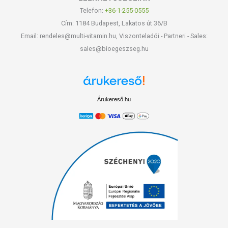
Telefon:
+36-1-255-0555
Cím: 1184 Budapest, Lakatos út 36/B
Email: rendeles@multi-vitamin.hu, Viszonteladói - Partneri - Sales:
sales@bioegeszseg.hu
Árukereső.hu