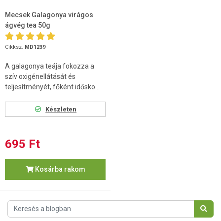
Mecsek Galagonya virágos
ágvég tea 50g
Cikksz.
MD1239
A galagonya teája fokozza a
szív oxigénellátását és
teljesítményét, főként idősko...
Készleten
695 Ft
Kosárba rakom