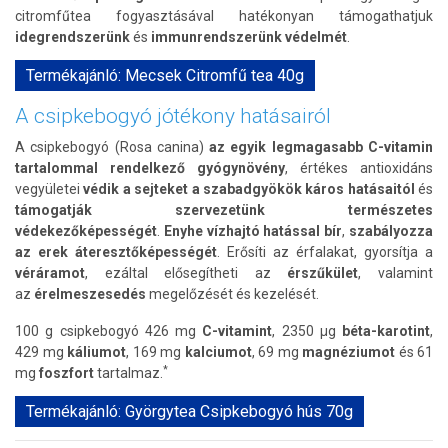
citromfűtea fogyasztásával hatékonyan támogathatjuk
idegrendszerünk
és
immunrendszerünk védelmét
.
Termékajánló: Mecsek Citromfű tea 40g
A csipkebogyó jótékony hatásairól
A csipkebogyó (Rosa canina)
az egyik legmagasabb C-vitamin
tartalommal rendelkező gyógynövény
, értékes antioxidáns
vegyületei
védik a sejteket a szabadgyökök káros hatásaitól
és
támogatják szervezetünk természetes
védekezőképességét
.
Enyhe vízhajtó hatással bír
,
szabályozza
az erek áteresztőképességét
. Erősíti az érfalakat, gyorsítja a
véráramot
, ezáltal elősegítheti az
érszűkület
, valamint
az
érelmeszesedés
megelőzését és kezelését.
100 g csipkebogyó 426 mg
C-vitamint
, 2350 µg
béta-karotint
,
429 mg
káliumot
, 169 mg
kalciumot
, 69 mg
magnéziumot
és 61
*
mg
foszfort
tartalmaz.
Termékajánló: Györgytea Csipkebogyó hús 70g