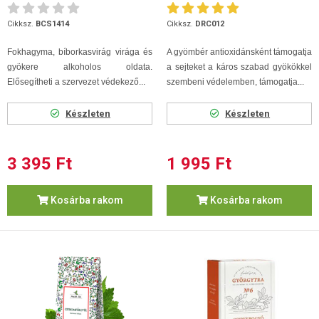
Cikksz.
BCS1414
Cikksz.
DRC012
Fokhagyma, bíborkasvirág virága és
A gyömbér antioxidánsként támogatja
gyökere alkoholos oldata.
a sejteket a káros szabad gyökökkel
Elősegítheti a szervezet védekező...
szembeni védelemben, támogatja...
Készleten
Készleten
3 395 Ft
1 995 Ft
Kosárba rakom
Kosárba rakom