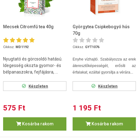
Mecsek Citromfű tea 40g
Györgytea Csipkebogyó hús
70g
Cikksz.
MD1192
Cikksz.
GYT1076
Nyugtató és görcsoldó hatású.
Enyhe vízhajtó. Szabályozza az erek
Idegesség okozta gyomor- és
áteresztőképességét, erősíti az
bélpanaszokra, fejfájásra, ...
érfalakat, ezáltal gyorsítja a vérára...
Készleten
Készleten
575 Ft
1 195 Ft
Kosárba rakom
Kosárba rakom