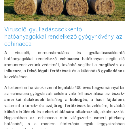
Vírusölő, gyulladáscsökkentő
hatóanyagokkal rendelkező gyógynövény: az
echinacea
A vírusölő, immunstimuláns és gyulladáscsökkentő
hatóanyagokkal rendelkező
echinacea
hatékonyan segíti elő
immunrendszerünk védelmét, továbbá segíthet a
megfázás
, az
influenza
, a
felső légúti fertőzések
és a különböző
gyulladások
kezelésében.
A történelmi források szerint legalább 400 éves hagyománnyal bír
az echinacea gyógyászati célokra való felhasználása: az
észak-
amerikai őslakosok
belsőleg a
köhögés
, a
hasi fájdalom
,
valamint a
torok- és szájüregi fertőzések
kezelésére, továbbá
külső sérülések
és
sebek ellátására
alkalmazták, alkalmazzák.
Napjainkban az echinacea már világszerte ismert jótékony
hatásairól, s a modern fitoterápia egyik leggyakrabban