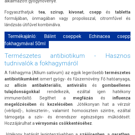
alkalmazott gyógynövénye.
Fogyaszthatjuk
tea
,
szirup
,
kivonat
,
csepp
és
tabletta
formájában, önmagában vagy propolisszal, citromfűvel és
lándzsás útifűvel kombinálva.
Termékajánló: Bálint cseppek Echinacea csepp
fokhagymával 50ml
Természetes antibiotikum - Hasznos
tudnivalók a fokhagymáról
A fokhagyma (Allium sativum) az egyik legerősebb
természetes
antibiotikumként
ismert gyógy- és fűszernövény. Fő hatóanyaga,
az
allicin antibakteriális
,
antivirális
és
gombaellenes
tulajdonságokkal
rendelkezik, ezáltal igen hatékony
immunerősítő. Segíthet a
megfázás
és
influenza
megelőzésében
és
kezelésében
. Jótékonyan hat a vérzsír
(vérlipid)-, koleszterin-, valamint homocisztein szintre, ezáltal
támogatja a szív- és érrendszer egészséges működését.
Hozzájárulhat a
vérnyomás csökkentéséhez
.
Jótékony hatását legintenzívebben a
szájüregben
, a
garatban
,