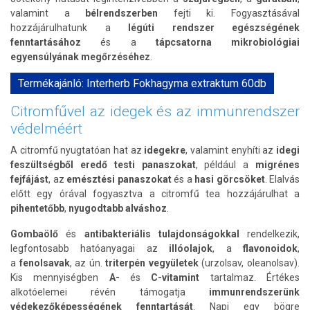
valamint a
bélrendszerben
fejti ki. Fogyasztásával
hozzájárulhatunk a
légúti rendszer egészségének
fenntartásához
és a
tápcsatorna mikrobiológiai
egyensúlyának megőrzéséhez
.
Termékajánló: Interherb Fokhagyma extraktum 60db
Citromfűvel az idegek és az immunrendszer
védelméért
A citromfű nyugtatóan hat az
idegekre
, valamint enyhíti az
idegi
feszültségből eredő testi panaszokat
, például a
migrénes
fejfájást
, az
emésztési panaszokat
és a
hasi görcsöket
. Elalvás
előtt egy órával fogyasztva a citromfű tea hozzájárulhat a
pihentetőbb
,
nyugodtabb alváshoz
.
Gombaölő
és
antibakteriális tulajdonságokkal
rendelkezik,
legfontosabb hatóanyagai az
illóolajok
, a
flavonoidok
,
a
fenolsavak
, az ún.
triterpén vegyületek
(urzolsav, oleanolsav).
Kis mennyiségben
A-
és
C-vitamint
tartalmaz. Értékes
alkotóelemei révén támogatja
immunrendszerünk
védekezőképességének fenntartását
. Napi egy bögre