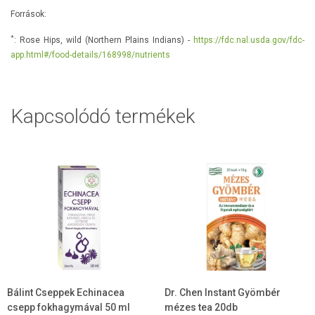
Források:
*
: Rose Hips, wild (Northern Plains Indians) -
https://fdc.nal.usda.gov/fdc-
app.html#/food-details/168998/nutrients
Kapcsolódó termékek
Bálint Cseppek Echinacea
Dr. Chen Instant Gyömbér
csepp fokhagymával 50 ml
mézes tea 20db