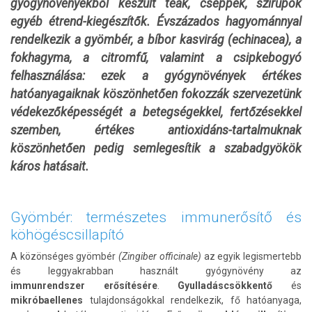
gyógynövényekből készült teák, cseppek, szirupok
egyéb étrend-kiegészítők. Évszázados hagyománnyal
rendelkezik a gyömbér, a bíbor kasvirág (echinacea), a
fokhagyma, a citromfű, valamint a csipkebogyó
felhasználása: ezek a gyógynövények értékes
hatóanyagaiknak köszönhetően fokozzák szervezetünk
védekezőképességét a betegségekkel, fertőzésekkel
szemben, értékes antioxidáns-tartalmuknak
köszönhetően pedig semlegesítik a szabadgyökök
káros hatásait.
Gyömbér: természetes immunerősítő és
köhögéscsillapító
A közönséges gyömbér
(Zingiber officinale)
az egyik legismertebb
és leggyakrabban használt gyógynövény az
immunrendszer
erősítésére
.
Gyulladáscsökkentő
és
mikróbaellenes
tulajdonságokkal rendelkezik, fő hatóanyaga,