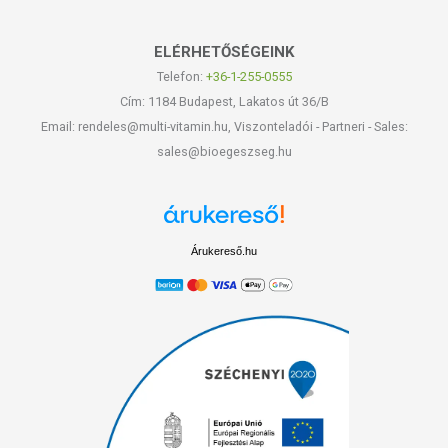
ELÉRHETŐSÉGEINK
Telefon:
+36-1-255-0555
Cím: 1184 Budapest, Lakatos út 36/B
Email: rendeles@multi-vitamin.hu, Viszonteladói - Partneri - Sales:
sales@bioegeszseg.hu
Árukereső.hu