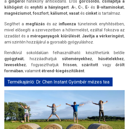
a
gingerol
hatékony antioxidáns. Erős
görcsoldó
,
csillapítja a
köhögést
és
enyhíti a hányingert
.
A-
,
C-
,
E-
és
B-vitaminokat
,
magnéziumot
,
foszfort
,
káliumot
,
vasat
és
cinket
is tartalmaz.
Segíthet a
megfázás
és az
influenza
tüneteinek enyhítésében,
mivel elősegíti a szervezetben a hőtermelést, ezáltal fokozva az
izzadást és a
méreganyagok kiürülését
.
Javítja a vérkeringést
,
ami szintén hozzájárul a gyorsabb gyógyuláshoz.
Rendkívül sokoldalúan felhasználható: készíthetünk belőle
gyógyteát
; hozzáadhatjuk
süteményekhez
,
húsételekhez
,
levesekhez
; fogyaszthatjuk
frissen
,
szárított
vagy
őrölt
formában
; valamin
t étrend-kiegészítőként
.
Termékajánló: Dr. Chen Instant Gyömbér mézes tea