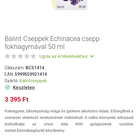
Bálint Cseppek Echinacea csepp
fokhagymával 50 ml
Ugrás az értékelésekhez
Cikkszám:
BCS1414
EAN:
5999559921414
Gyártó:
Bálintcseppek
Készleten
3 395 Ft
Fokhagyma, bíborkasvirág virága és gyökere alkoholos oldata. Elősegítheti a
szervezet védekező rendszerének működését. A nátha könnyebb lefolyását
biztosíthatja az orvos által felírt gyógyszerek szedése
mellett.Étrendkiegészítő készítmény.