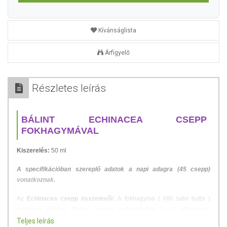
Kívánságlista
Árfigyelő
Részletes leírás
BÁLINT ECHINACEA CSEPP
FOKHAGYMÁVAL
Kiszerelés:
50 ml
A specifikációban szereplő adatok a napi adagra (45 csepp)
vonatkoznak.
Az
Echinacea csepp összetevői:
A fokhagyma ( Allii satvi bulbi )
nemcsak értékes fűszer, hanem gyógynövény is. A fokhagyma
számtalan fontos vitamint és tápanyagot tartalmaz. Allicin tartalma
Teljes leírás