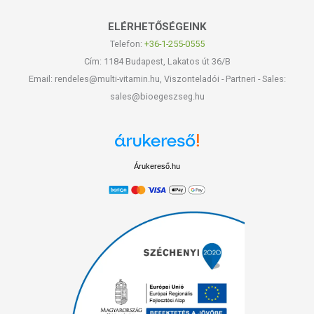
ELÉRHETŐSÉGEINK
Telefon:
+36-1-255-0555
Cím: 1184 Budapest, Lakatos út 36/B
Email: rendeles@multi-vitamin.hu, Viszonteladói - Partneri - Sales:
sales@bioegeszseg.hu
Árukereső.hu