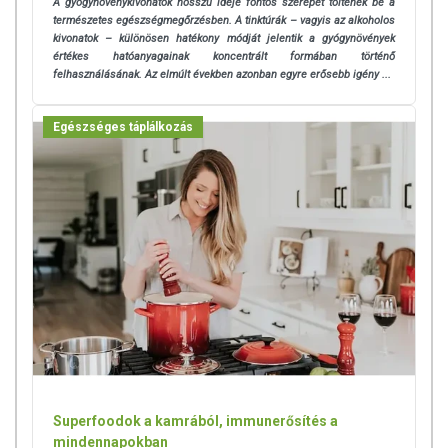
A gyógynövénykivonatok hosszú ideje fontos szerepet töltenek be a
természetes egészségmegőrzésben. A tinktúrák – vagyis az alkoholos
kivonatok – különösen hatékony módját jelentik a gyógynövények
értékes hatóanyagainak koncentrált formában történő
felhasználásának.
Az elmúlt években azonban egyre erősebb igény ...
Egészséges táplálkozás
Superfoodok a kamrából, immunerősítés a
mindennapokban