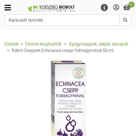
0
Kere
Főoldal
Étrend-kiegészítők
Gyógycseppek, olajok, szirupok
Bálint Cseppek Echinacea csepp fokhagymával 50 ml