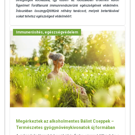
betegségek kockázata, így ebben az időszakban érdemes külön
készítményeknek betegséget megelőző vagy gyógyító
figyelmet fordítanunk immunrendszerünk egészségének védelmére.
hatást tulajdonítani.
Írásunkban összegyűjtöttünk néhány tanácsot, melyek betartásával
sokat tehetsz egészséged védelméért.
Immunerősítés, egészségvédelem
Megérkeztek az alkoholmentes Bálint Cseppek –
Természetes gyógynövénykivonatok új formában