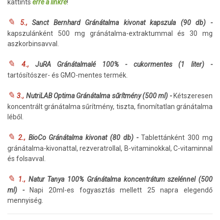
kattints
erre a linkre
!
✎
5.,
Sanct Bernhard Gránátalma kivonat kapszula (90 db) -
kapszulánként 500 mg gránátalma-extraktummal és 30 mg
aszkorbinsavval.
✎
4.,
JuRA Gránátalmalé 100% - cukormentes (1 liter) -
tartósítószer- és GMO-mentes termék.
✎
3.,
NutriLAB Optima Gránátalma sűrítmény (500 ml) -
Kétszeresen
koncentrált gránátalma sűrítmény, tiszta, finomítatlan gránátalma
léből.
✎
2.,
BioCo Gránátalma kivonat (80 db) -
Tablettánként 300 mg
gránátalma-kivonattal, rezveratrollal, B-vitaminokkal, C-vitaminnal
és folsavval.
✎
1.,
Natur Tanya 100% Gránátalma koncentrátum szelénnel (500
ml) -
Napi 20ml-es fogyasztás mellett 25 napra elegendő
mennyiség.