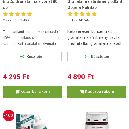
BioCo Gránátalma kivonat 80
Gránátalma sűrítmény 500ml
db
Optima Nutrilab
Cikksz.
BioCo157
Cikksz.
NB866
Kétszeresen koncentrált
Tablettánként magas koncentrációjú,
gránátalma sűrítmény, tiszta,
40% ellagsav tartalomra
finomítatlan gránátalma léből....
standardizált gránátalma kivonatot t...
Készleten
Készleten
4 295 Ft
4 890 Ft
Kosárba rakom
Kosárba rakom
-10%