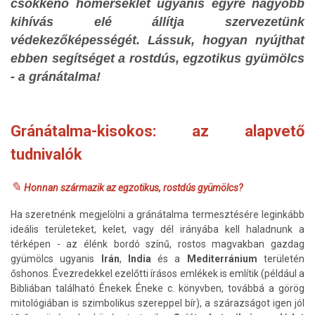
csökkenő hőmérséklet ugyanis egyre nagyobb
kihívás elé állítja szervezetünk
védekezőképességét. Lássuk, hogyan nyújthat
ebben segítséget a rostdús, egzotikus gyümölcs
- a gránátalma!
Gránátalma-kisokos: az alapvető
tudnivalók
✎
Honnan származik az egzotikus, rostdús gyümölcs?
Ha szeretnénk megjelölni a gránátalma termesztésére leginkább
ideális területeket, kelet, vagy dél irányába kell haladnunk a
térképen - az élénk bordó színű, rostos magvakban gazdag
gyümölcs ugyanis
Irán
,
India
és a
Mediterránium
területén
őshonos. Évezredekkel ezelőtti írásos emlékek is említik (például a
Bibliában található Énekek Éneke c. könyvben, továbbá a görög
mitológiában is szimbolikus szereppel bír), a szárazságot igen jól