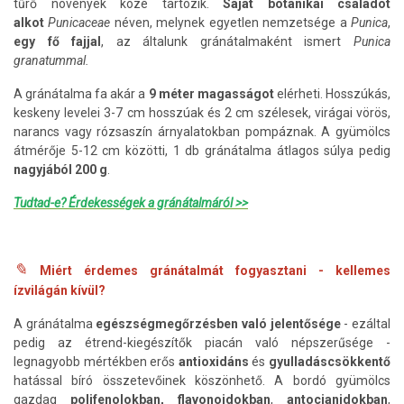
tűrő növények közé tartozik.
Saját botanikai családot
alkot
Punicaceae
néven, melynek egyetlen nemzetsége a
Punica
,
egy fő fajjal
, az általunk gránátalmaként ismert
Punica
granatummal.
A gránátalma fa akár a
9 méter magasságot
elérheti. Hosszúkás,
keskeny levelei 3-7 cm hosszúak és 2 cm szélesek, virágai vörös,
narancs vagy rózsaszín árnyalatokban pompáznak. A gyümölcs
átmérője 5-12 cm közötti, 1 db gránátalma átlagos súlya pedig
nagyjából 200 g
.
Tudtad-e? Érdekességek a gránátalmáról >>
✎
Miért érdemes gránátalmát fogyasztani - kellemes
ízvilágán kívül?
A gránátalma
egészségmegőrzésben való jelentősége
- ezáltal
pedig az étrend-kiegészítők piacán való népszerűsége -
legnagyobb mértékben erős
antioxidáns
és
gyulladáscsökkentő
hatással bíró összetevőinek köszönhető. A bordó gyümölcs
gazdag
polifenolokban,
flavonoidokban
,
antocianidokban
,