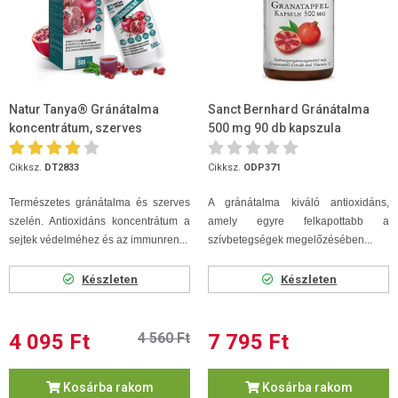
Natur Tanya® Gránátalma
Sanct Bernhard Gránátalma
koncentrátum, szerves
500 mg 90 db kapszula
szelénnel 500ml
Cikksz.
DT2833
Cikksz.
ODP371
Természetes gránátalma és szerves
A gránátalma kiváló antioxidáns,
szelén. Antioxidáns koncentrátum a
amely egyre felkapottabb a
sejtek védelméhez és az immunren...
szívbetegségek megelőzésében...
Készleten
Készleten
4 095 Ft
4 560 Ft
7 795 Ft
Kosárba rakom
Kosárba rakom