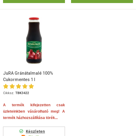
JuRA Gránátalmalé 100%
Cukormentes 1 l
Cikksz.
TBK3422
A termék kifejezetten csak
üzleteinkben vásárolható meg! A
termék házhozszállítása törék...
Készleten