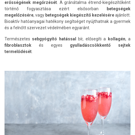
erősségének megőrzését
. A gránátalma étrend-kiegészítőként
történő fogyasztása ezért elsősorban
betegségek
megelőzésére
, vagy
betegségek kiegészítő kezelésére
ajánlott.
Bioaktív hatóanyagai hatékony segítséget nyújthatnak a gyermek
és a felnőtt szervezet védelmében egyaránt.
Természetes
sebgyógyító hatással
bír, elősegíti a
kollagén
, a
fibroblasztok
és egyes
gyulladáscsökkentő sejtek
termelődését
.