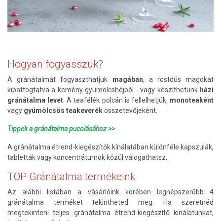
Hogyan fogyasszuk?
A gránátalmát fogyaszthatjuk
magában
, a rostdús magokat
kipattogtatva a kemény gyümölcshéjból - vagy készíthetünk
házi
gránátalma levet
. A teafélék polcán is fellelhetjük,
monoteaként
vagy
gyümölcsös teakeverék
összetevőjeként.
Tippek a gránátalma pucolásához >>
A gránátalma étrend-kiegészítők kínálatában különféle kapszulák,
tabletták vagy koncentrátumok közül válogathatsz.
TOP Gránátalma termékeink
Az alábbi listában a vásárlóink körében legnépszerűbb 4
gránátalma terméket tekintheted meg. Ha szeretnéd
megtekinteni teljes gránátalma étrend-kiegészítő kínálatunkat,