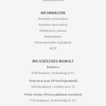
Átvételi pontok
INFORMÁCIÓK
Rendelés módosítása
Rendelés lemondása
Reklamáció, panasz
Adatvédelem
Panaszkezelési szabályzat
ÁSZF
BIO EGÉSZSÉG BIOBOLT
Budaörs
2040 Budaörs, Szabadság út 61.
Fény utcai piac (Príma kijáratánál)
1024 Budapest, Lövőház utca 12.
Pólus Center (Pólus patikával szemben)
1152 Budapest, Szentmihályi út 131.