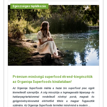
Egészséges táplálkozás
Prémium minőségű superfood étrend-kiegészítők
az Organiqa Superfoods kínálatában!
Az Organiqa Superfoods márka a hazai bio superfood piac egyik
kiemelkedő szereplője. A cég missziója a legmagasabb tápanyag- és
hatóanyag-tartalommal rendelkező növényi porok, magvak és
gyógynövény-kivonatok elérhetővé tétele a magyar fogyasztók
számára. Az Organiqa Superfoods termékei mind-mind a modern ...