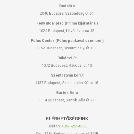
Budaörs
2040 Budaörs, Szabadság út 61.
Fény utcai piac (Príma kijáratánál)
1024 Budapest, Lövőház utca 12.
Pólus Center (Pólus patikával szemben)
1152 Budapest, Szentmihályi út 131.
Rákóczi út
1072 Budapest, Rákóczi út 10.
Szent István körút
1137 Budapest, Szent István Körút 18.
Bartók Béla
1114 Budapest, Bartók Béla út 71.
ELÉRHETŐSÉGEINK
Telefon:
+36-1-255-0555
Cím: 1184 Budapest, Lakatos út 36/B