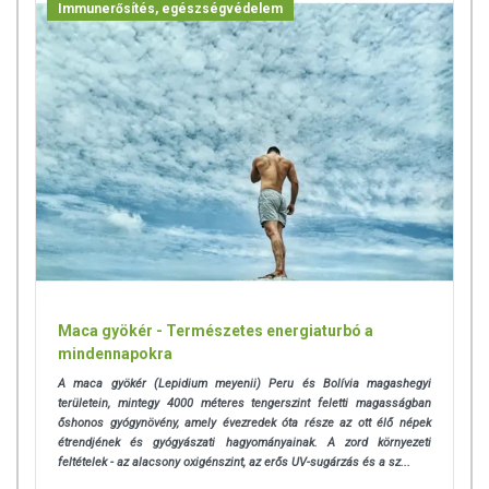
Immunerősítés, egészségvédelem
TOVÁBBI TUDNIVALÓK
Tárolás:
Száraz, hűvös helyen tartandó!
Az oldalunkon lévő adatokat folyamatosan frissítjük, törekszünk arra,
hogy naprakészek legyenek. Szeretnénk felhívni azonban a figyelmet,
hogy ennek ellenére a webshopon szereplő adatok (beleértve a
termékfotókat, tápérték-, összetétel-, és allergén információkat is) csak
tájékoztató jellegűek, a tényleges értékek eltérhetnek az élelmiszerek
természetéből adódóan. A friss, aktuális információkat a termékek
csomagolásán találják meg.
Maca gyökér - Természetes energiaturbó a
Az étrend-kiegészítők az érvényben levő európai uniós szabályozás
mindennapokra
szerint élelmiszereknek minősülnek, amelyek a hagyományos étrend
A maca gyökér (Lepidium meyenii) Peru és Bolívia magashegyi
kiegészítését szolgálják, és koncentrált formában tartalmaznak
területein, mintegy 4000 méteres tengerszint feletti magasságban
tápanyagokat. Bár az étrend-kiegészítők kedvező élettani hatással
őshonos gyógynövény, amely évezredek óta része az ott élő népek
rendelkezhetnek, amely egyénenként eltérő lehet, jelölésük,
étrendjének és gyógyászati hagyományainak. A zord környezeti
megjelenítésük, és reklámozásuk során nem engedélyezett a
feltételek - az alacsony oxigénszint, az erős UV-sugárzás és a sz...
készítményeknek betegséget megelőző vagy gyógyító hatást