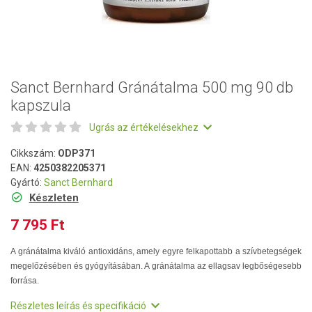
Sanct Bernhard Gránátalma 500 mg 90 db
kapszula
Ugrás az értékelésekhez
Cikkszám:
ODP371
EAN:
4250382205371
Gyártó:
Sanct Bernhard
Készleten
7 795 Ft
A gránátalma kiváló antioxidáns, amely egyre felkapottabb a szívbetegségek
megelőzésében és gyógyításában. A gránátalma az ellagsav legbőségesebb
forrása.
Részletes leírás és specifikáció