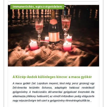
tulajdonítani.
Immunerősítés, egészségvédelem
A termék nem helyettesíti a kiegyensúlyozott, vegyes étrendet és az
egészséges életmódot! A termék nem gyógyít betegségeket! A termék
nem az orvosi kezelés helyettesítésére alkalmas! Betegség esetén
használatát beszélje meg kezelőorvosával. Az ajánlott napi
fogyasztási mennyiséget ne lépje túl! Ne szedje a készítményt, ha az
összetevők bármelyikére érzékeny vagy allergiás! Kisgyermektől
elzárva tartandó!
A Közép-Andok különleges kincse: a maca gyökér
A maca gyökér (lat. Lepidium meyenii, lásd még: perui ginzeng) egy
Dél-Amerika területén őshonos, adaptogén hatással rendelkező
gyógynövény. A tradicionális dél-amerikai gyógyászat évezredek óta
alkalmazza jótékony hatásaiért, az elmúlt évtizedben pedig világszerte
nagy népszerűségre tett szert a gyógynövény étrend-kiegészítők ke...