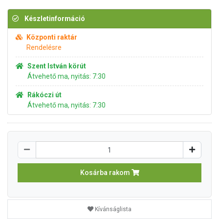
Készletinformáció
Központi raktár
Rendelésre
Szent István körút
Átvehető ma, nyitás: 7:30
Rákóczi út
Átvehető ma, nyitás: 7:30
Kosárba rakom
Kívánságlista