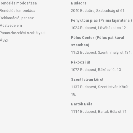
Rendelés módosítása
Budaörs
Rendelés lemondása
2040 Budaörs, Szabadság út 61.
Reklamáció, panasz
Fény utcai piac (Príma kijáratánál)
Adatvédelem
1024 Budapest, Lövőház utca 12.
Panaszkezelési szabályzat
Pólus Center (Pólus patikával
ÁSZF
szemben)
1152 Budapest, Szentmihályi út 131.
Rákóczi út
1072 Budapest, Rákóczi út 10.
Szent István körút
1137 Budapest, Szent István Körút
18.
Bartók Béla
1114 Budapest, Bartók Béla út 71.