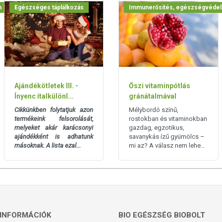
m
Egészséges táplálkozás
Immunerősítés, egészségvéde
Ajándékötletek III. -
Őszi vitaminpótlás
Ínyenc italkülönl...
gránátalmával
Cikkünkben folytatjuk azon
Mélybordó színű,
termékeink felsorolását,
rostokban és vitaminokban
melyeket akár karácsonyi
gazdag, egzotikus,
ajándékként is adhatunk
savanykás ízű gyümölcs –
másoknak. A lista ezal...
mi az? A válasz nem lehe...
INFORMÁCIÓK
BIO EGÉSZSÉG BIOBOLT