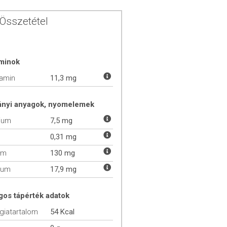
Összetétel
aminok
tamin
11,3 mg
ányi anyagok, nyomelemek
ium
7,5 mg
0,31 mg
um
130 mg
ium
17,9 mg
gos tápérték adatok
giatartalom
54 Kcal