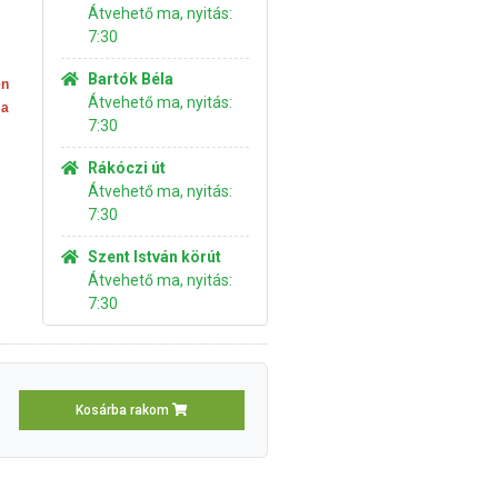
Átvehető ma, nyitás:
7:30
Bartók Béla
en
Átvehető ma, nyitás:
sa
7:30
Rákóczi út
Átvehető ma, nyitás:
7:30
Szent István körút
Átvehető ma, nyitás:
7:30
Kosárba rakom