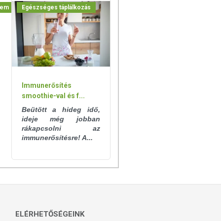
lem
Egészséges táplálkozás
Immunerősítés
smoothie-val és f...
Beütött a hideg idő,
ideje még jobban
rákapcsolni az
immunerősítésre! A...
ELÉRHETŐSÉGEINK