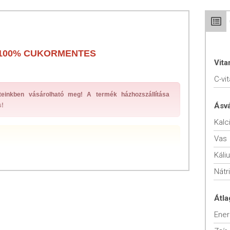
100% CUKORMENTES
Vit
C-vi
teinkben vásárolható meg! A termék házhozszállítása
Ásv
s!
Kalc
Vas
Káli
 ml termékre vonatkoznak.
Nátr
mölcslé. Pasztőrözött termék.
Átla
ENCIÁLIS HATÁSAI:
Ener
-ben a gránátalma kiváló antioxidáns hatására, amikor Izraelben,