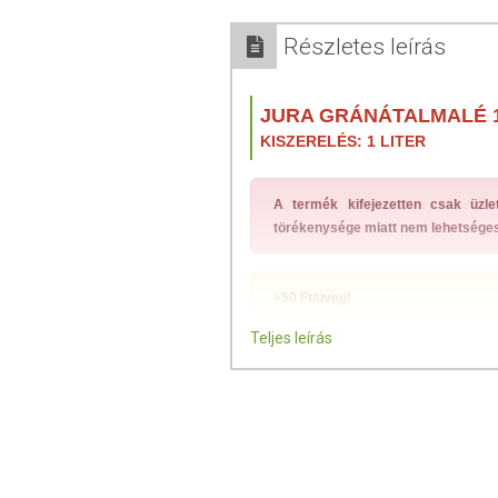
Részletes leírás
JURA GRÁNÁTALMALÉ 
KISZERELÉS: 1 LITER
A termék kifejezetten csak üzle
törékenysége miatt nem lehetsége
+50 Ft/üveg!
Teljes leírás
A specifikációban szereplő adatok 100
Friss gránátalmából készült 100%-os gyü
A GRÁNÁTALMA BEMUTATÁSA ÉS POT
A kutatók figyelme akkor terelődött 2000