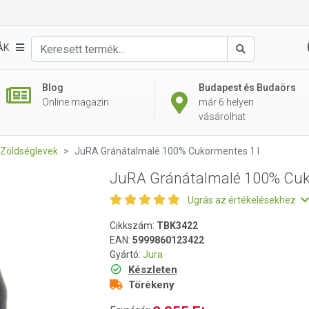
Egységá
2 355 Ft
ormentes 1 l
db
ÁK
Keresés
Blog
Budapest és Budaörs
Online magazin
már 6 helyen
vásárolhat
Zöldséglevek
JuRA Gránátalmalé 100% Cukormentes 1 l
JuRA Gránátalmalé 100% Cuk
Ugrás az értékelésekhez
Cikkszám:
TBK3422
EAN:
5999860123422
Gyártó:
Jura
Készleten
Törékeny