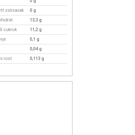
0 g
ett zsírsavak
0 g
hidrát
13,3 g
l cukrok
11,2 g
rje
0,1 g
0,04 g
mi rost
0,113 g