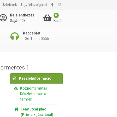
2 355 Ft
r:
Üzleteink
Ügyfélszolgálat
 /
Kosárba rakom
Bejelentkezés
0
Kosár
Saját fiók
Kapcsolat
+36-1-255-0555
ormentes 1 l
Készletinformáció
Központi raktár
Készleten van a
termék
Fény utcai piac
(Príma kijáratánál)