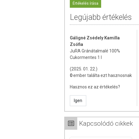
Értékelés írása
TOVÁBBI TUDNIVALÓK
Legújabb értékelés
Minőségét megőrzi:
A gyártástól számíto
terjedő hőmérséklet és legfeljebb 75 % pá
Gáligné Zsédely Kamilla
Tárolás:
Száraz, hűvös, fényvédett helye
Zsófia
Forgalmazza:
JuRA Gránátalmalé 100%
Aprit-Hungary Bt.
Cukormentes 1 l
Az oldalunkon lévő adatokat folyamato
(2025. 01. 22.)
Szeretnénk felhívni azonban a figyelmet
0
ember találta ezt hasznosnak
termékfotókat, tápérték-, összetétel-, és
Hasznos ez az értékelés?
értékek eltérhetnek az élelmiszerek ter
csomagolásán találják meg.
Igen
Kapcsolódó cikkek