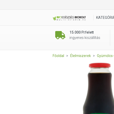
JuRA Gránátalmalé 100% Cuk
KATEGÓRI
15.000 Ft felett
ingyenes kiszállítás
Főoldal
Élelmiszerek
Gyümölcs-