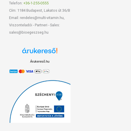
Telefon:
+36-1-255-0555
Cím: 1184 Budapest, Lakatos út 36/B
Email: rendeles@multi-vitamin.hu,
Viszonteladói - Partneri - Sales:
sales@bioegeszseg.hu
Árukereső.hu