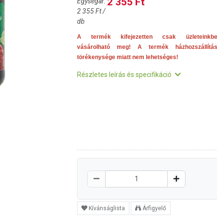
2 355 Ft
Egységár:
2 355 Ft /
db
A termék kifejezetten csak üzleteinkb
vásárolható meg! A termék házhozszállítá
törékenysége miatt nem lehetséges!
Részletes leírás és specifikáció
Kívánságlista
Árfigyelő