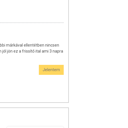
öbbi márkával ellentétben nincsen
l jön ez a frissítő ital ami 3 napra
Jelentem