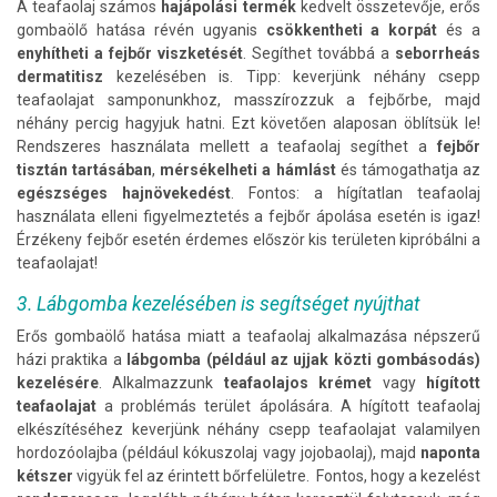
A teafaolaj számos
hajápolási termék
kedvelt összetevője, erős
gombaölő hatása révén ugyanis
csökkentheti a korpát
és a
enyhítheti a fejbőr viszketését
. Segíthet továbbá a
seborrheás
dermatitisz
kezelésében is. Tipp: keverjünk néhány csepp
teafaolajat samponunkhoz, masszírozzuk a fejbőrbe, majd
néhány percig hagyjuk hatni. Ezt követően alaposan öblítsük le!
Rendszeres használata mellett a teafaolaj segíthet a
fejbőr
tisztán tartásában
,
mérsékelheti a hámlást
és támogathatja az
egészséges hajnövekedést
. Fontos: a hígítatlan teafaolaj
használata elleni figyelmeztetés a fejbőr ápolása esetén is igaz!
Érzékeny fejbőr esetén érdemes először kis területen kipróbálni a
teafaolajat!
3. Lábgomba kezelésében is segítséget nyújthat
Erős gombaölő hatása miatt a teafaolaj alkalmazása népszerű
házi praktika a
lábgomba (például az ujjak közti gombásodás)
kezelésére
. Alkalmazzunk
teafaolajos krémet
vagy
hígított
teafaolajat
a problémás terület ápolására. A hígított teafaolaj
elkészítéséhez keverjünk néhány csepp teafaolajat valamilyen
hordozóolajba (például kókuszolaj vagy jojobaolaj), majd
naponta
kétszer
vigyük fel az érintett bőrfelületre. Fontos, hogy a kezelést