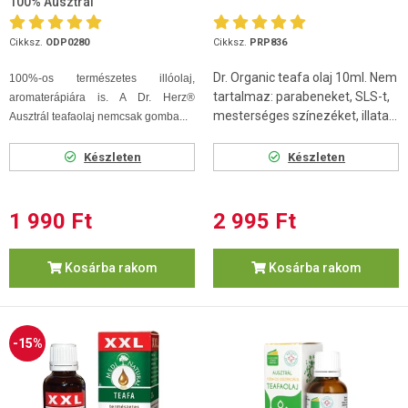
100% Ausztrál
Cikksz.
ODP0280
Cikksz.
PRP836
Dr. Organic teafa olaj 10ml. Nem
100%-os természetes illóolaj,
tartalmaz: parabeneket, SLS-t,
aromaterápiára is. A Dr. Herz®
mesterséges színezéket, illata...
Ausztrál teafaolaj nemcsak gomba...
Készleten
Készleten
1 990 Ft
2 995 Ft
Kosárba rakom
Kosárba rakom
-15%