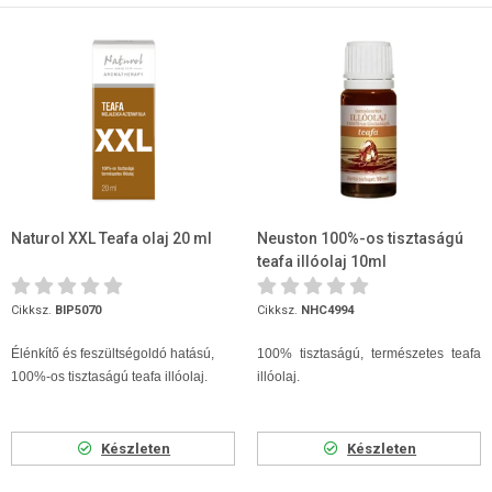
Naturol XXL Teafa olaj 20 ml
Neuston 100%-os tisztaságú
teafa illóolaj 10ml
Cikksz.
BIP5070
Cikksz.
NHC4994
Élénkítő és feszültségoldó hatású,
100% tisztaságú, természetes teafa
100%-os tisztaságú teafa illóolaj.
illóolaj.
Készleten
Készleten