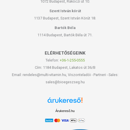
1072 Budapest, Rákóczi út 10.
Szent István körút
1137 Budapest, Szent István Körút 18.
Bartók Béla
1114 Budapest, Bartók Béla út 71.
ELÉRHETŐSÉGEINK
Telefon:
+36-1-255-0555
Cím: 1184 Budapest, Lakatos út 36/B
Email: rendeles@multi-vitamin.hu, Viszonteladói - Partneri - Sales:
sales@bioegeszseg.hu
Árukereső.hu