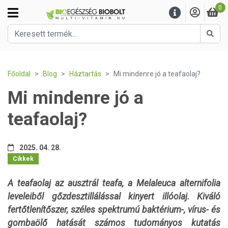
0
Kere
Főoldal
Blog
Háztartás
Mi mindenre jó a teafaolaj?
Mi mindenre jó a
teafaolaj?
2025. 04. 28.
Cikkek
A teafaolaj az ausztrál teafa,
a Melaleuca alternifolia
leveleiből gőzdesztillálással kinyert illóolaj. Kiváló
fertőtlenítőszer, széles spektrumú baktérium-, vírus- és
gombaölő hatását számos tudományos kutatás