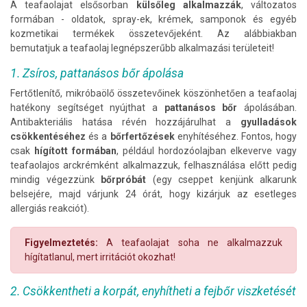
A teafaolajat elsősorban
külsőleg
alkalmazzák
, változatos
formában - oldatok, spray-ek, krémek, samponok és egyéb
kozmetikai termékek összetevőjeként. Az alábbiakban
bemutatjuk a teafaolaj legnépszerűbb alkalmazási területeit!
1. Zsíros, pattanásos bőr ápolása
Fertőtlenítő, mikróbaölő összetevőinek köszönhetően a teafaolaj
hatékony segítséget nyújthat a
pattanásos bőr
ápolásában.
Antibakteriális hatása révén hozzájárulhat a
gyulladások
csökkentéséhez
és a
bőrfertőzések
enyhítéséhez. Fontos, hogy
csak
hígított formában
, például hordozóolajban elkeverve vagy
teafaolajos arckrémként alkalmazzuk, felhasználása előtt pedig
mindig végezzünk
bőrpróbát
(egy cseppet kenjünk alkarunk
belsejére, majd várjunk 24 órát, hogy kizárjuk az esetleges
allergiás reakciót).
Figyelmeztetés:
A teafaolajat soha ne alkalmazzuk
hígítatlanul, mert irritációt okozhat!
2. Csökkentheti a korpát, enyhítheti a fejbőr viszketését