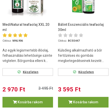
MediNatural teafaolaj XXL 20
Bálint Esszenciális teafaolaj
ml
30ml
Cikksz.
MNL906
Cikksz.
BCS5447
Az egyik legismertebb illóolaj,
Külsőleg alkalmazható a bőr
felhasználási lehetősége szinte
fertőzéses és gombás
végtelen. Bőrgomba elleni k...
megbetegedéseinek kezelé...
Készleten
Készleten
2 970 Ft
3 495 Ft
3 595 Ft
Kosárba rakom
Kosárba rakom