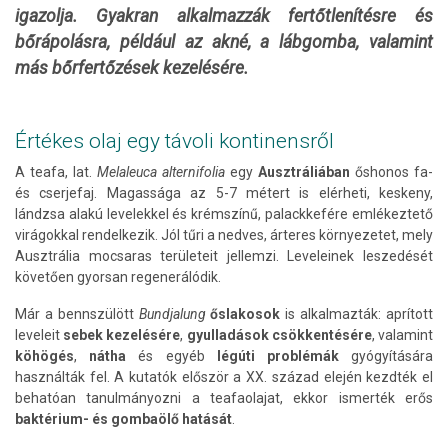
igazolja. Gyakran alkalmazzák fertőtlenítésre
és
bőrápolásra, például az akné, a lábgomba, valamint
más bőrfertőzések kezelésére.
Értékes olaj egy távoli kontinensről
A teafa, lat.
Melaleuca alternifolia
egy
Ausztráliában
őshonos fa-
és cserjefaj. Magassága az 5-7 métert is elérheti, keskeny,
lándzsa alakú levelekkel és krémszínű, palackkefére emlékeztető
virágokkal rendelkezik. Jól tűri a nedves, árteres környezetet, mely
Ausztrália mocsaras területeit jellemzi. Leveleinek leszedését
követően gyorsan regenerálódik.
Már a bennszülött
Bundjalung
őslakosok
is alkalmazták: aprított
leveleit
sebek kezelésére
,
gyulladások csökkentésére
, valamint
köhögés
,
nátha
és egyéb
légúti problémák
gyógyítására
használták fel. A kutatók először a XX. század elején kezdték el
behatóan tanulmányozni a teafaolajat, ekkor ismerték erős
baktérium- és gombaölő hatását
.