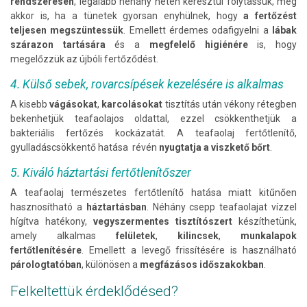
rendszeresen
, legalább néhány héten keresztül folytassuk, még
akkor is, ha a tünetek gyorsan enyhülnek, hogy
a fertőzést
teljesen megszüntessük
. Emellett érdemes odafigyelni a
lábak
szárazon tartására
és a
megfelelő higiénére
is, hogy
megelőzzük az újbóli fertőződést.
4. Külső sebek, rovarcsípések kezelésére is alkalmas
A kisebb
vágásokat
,
karcolásokat
tisztítás után vékony rétegben
bekenhetjük teafaolajos oldattal, ezzel csökkenthetjük a
bakteriális fertőzés kockázatát. A teafaolaj fertőtlenítő,
gyulladáscsökkentő hatása révén
nyugtatja a viszkető bőrt
.
5. Kiváló háztartási fertőtlenítőszer
A teafaolaj természetes fertőtlenítő hatása miatt kitűnően
hasznosítható a
háztartásban
. Néhány csepp teafaolajat vízzel
hígítva hatékony,
vegyszermentes tisztítószert
készíthetünk,
amely alkalmas
felületek
,
kilincsek
,
munkalapok
fertőtlenítésére
. Emellett a levegő frissítésére is használható
párologtatóban
, különösen a
megfázásos időszakokban
.
Felkeltettük érdeklődésed?