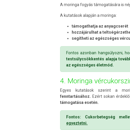
A moringa fogyás támogatására is nép
A kutatások alapján a moringa:
támogathatja az anyagcserét
hozzájárulhat a teltségérzeth
segítheti az egészséges vércu
Fontos azonban hangsúlyozni, h
testsúlycsökkentés alapja tová
az egészséges életmód.
4. Moringa vércukorszi
Egyes kutatások szerint a mo
fenntartásához.
Ezért sokan érdeklő
támogatása esetén.
Fontos: Cukorbetegség mel
egyeztetni.