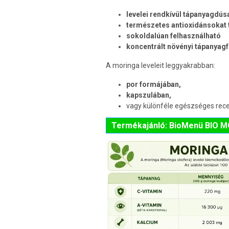
levelei rendkívül tápanyagdús
természetes antioxidánsokat 
sokoldalúan felhasználható
koncentrált növényi tápanyag
A moringa leveleit leggyakrabban:
por formájában,
kapszulában,
vagy különféle egészséges rece
Termékajánló: BioMenü BIO M