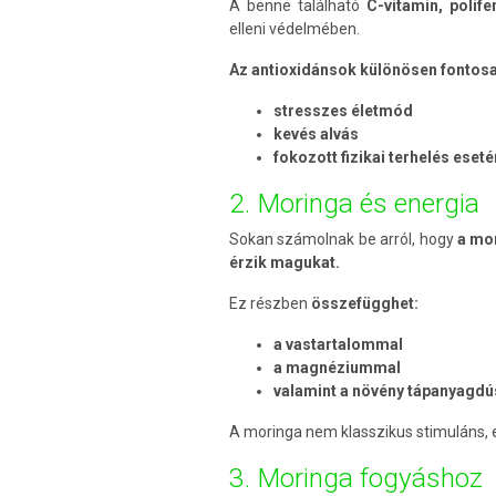
A benne található
C-vitamin, polife
elleni védelmében.
Az antioxidánsok különösen fontosa
stresszes életmód
kevés alvás
fokozott fizikai terhelés eseté
2. Moringa és energia
Sokan számolnak be arról, hogy
a mo
érzik magukat.
Ez részben
összefügghet:
a vastartalommal
a magnéziummal
valamint a növény tápanyagd
A moringa nem klasszikus stimuláns, 
3. Moringa fogyáshoz