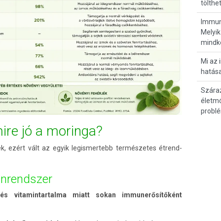
tölthe
Immunr
Melyik
mindk
Mi az 
hatása
Szára
életmó
probl
ire jó a moringa?
k, ezért vált az egyik legismertebb természetes étrend-
unrendszer
s vitamintartalma miatt sokan immunerősítőként