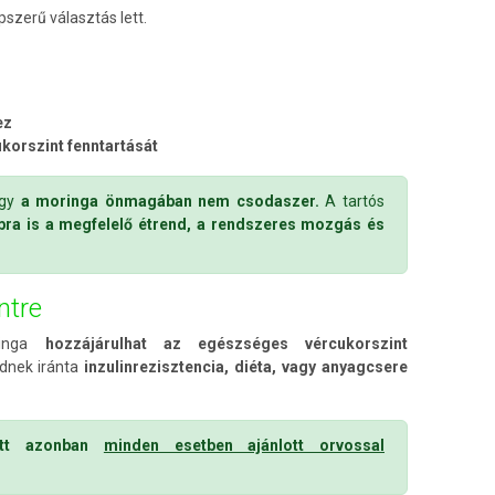
szerű választás lett.
ez
korszint fenntartását
ogy
a moringa önmagában nem csodaszer.
A tartós
bbra is a megfelelő étrend, a rendszeres mozgás és
ntre
ringa
hozzájárulhat az egészséges vércukorszint
dnek iránta
inzulinrezisztencia, diéta, vagy anyagcsere
lett azonban
minden esetben ajánlott orvossal