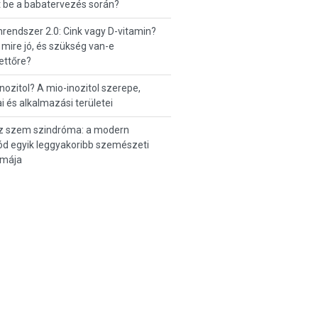
t be a babatervezés során?
endszer 2.0: Cink vagy D-vitamin?
 mire jó, és szükség van-e
ettőre?
inozitol? A mio-inozitol szerepe,
i és alkalmazási területei
z szem szindróma: a modern
d egyik leggyakoribb szemészeti
émája