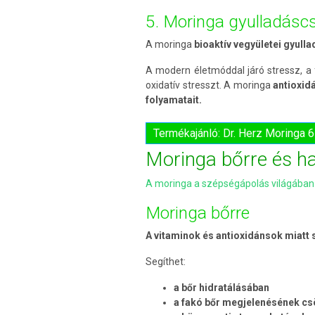
5. Moringa gyulladásc
A moringa
bioaktív vegyületei gyul
A modern életmóddal járó stressz, a
oxidatív stresszt. A moringa
antioxid
folyamatait.
Termékajánló: Dr. Herz Moringa 
Moringa bőrre és ha
A moringa a szépségápolás világában 
Moringa bőrre
A vitaminok és antioxidánsok miatt
Segíthet:
a bőr hidratálásában
a fakó bőr megjelenésének c