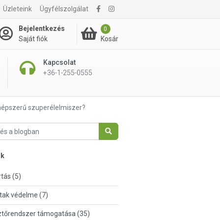
Üzleteink
Ügyfélszolgálat
Bejelentkezés
0
Kosár
Saját fiók
Kapcsolat
+36-1-255-0555
e népszerű szuperélelmiszer?
nk
tás (5)
tak védelme (7)
tőrendszer támogatása (35)