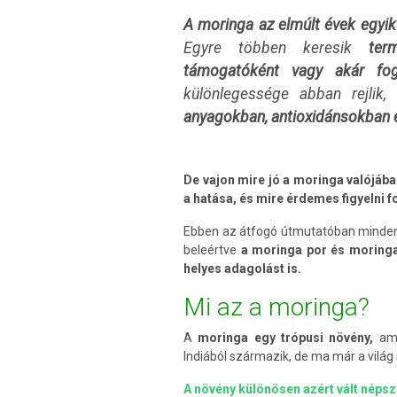
A moringa az elmúlt évek egyik 
Egyre többen keresik
ter
támogatóként vagy akár fogy
különlegessége abban rejlik
anyagokban, antioxidánsokban 
De vajon mire jó a moringa valójáb
a hatása, és mire érdemes figyelni f
Ebben az átfogó útmutatóban minden 
beleértve
a moringa por és moringa
helyes adagolást is.
Mi az a moringa?
A
moringa egy trópusi növény,
ame
Indiából származik, de ma már a vilá
A növény különösen azért vált népsz