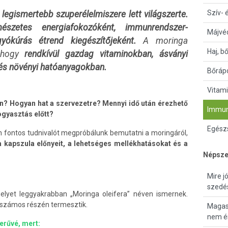
Szív- 
legismertebb szuperélelmiszere lett világszerte.
mészetes energiafokozóként, immunrendszer-
Májvé
ókúrás étrend kiegészítőjeként.
A moringa
Haj, b
, hogy
rendkívül gazdag vitaminokban, ásványi
és növényi hatóanyagokban.
Bőrápo
Vitami
an? Hogyan hat a szervezetre? Mennyi idő után érezhető
Immun
ogyasztás előtt?
Egészs
fontos tudnivalót megpróbálunk bemutatni a moringáról,
 kapszula előnyeit, a lehetséges mellékhatásokat és a
Népsze
Mire j
szedé
lyet leggyakrabban „Moringa oleifera” néven ismernek.
g számos részén termesztik.
Magas 
nem ér
erűvé, mert: