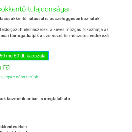
sökkentő tulajdonságai
ladáscsökkentő hatással is összefüggésbe hozhatók.
 feldolgozott élelmiszerek, a kevés mozgás fokozhatja az
ánsai támogathatják a szervezet természetes védekező
650 mg 60 db kapszula
jra
is egyre népszerűbb.
 sok kozmetikumban is megtalálható.
sökkentésében