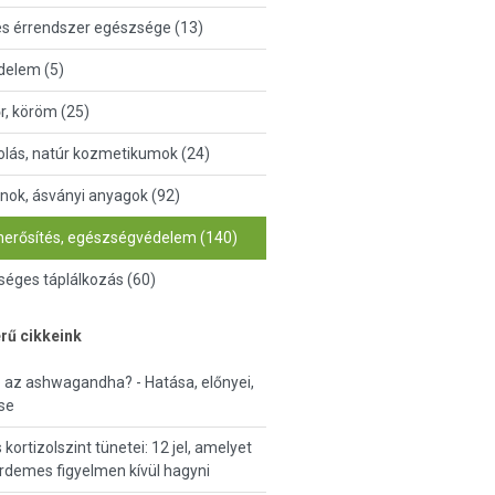
és érrendszer egészsége (13)
delem (5)
őr, köröm (25)
lás, natúr kozmetikumok (24)
nok, ásványi anyagok (92)
erősítés, egészségvédelem (140)
éges táplálkozás (60)
rű cikkeink
ó az ashwagandha? - Hatása, előnyei,
se
kortizolszint tünetei: 12 jel, amelyet
demes figyelmen kívül hagyni