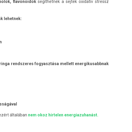
nolok, flavonoidok
segíthetnek a sejtek oxidatív stressz
k lehetnek:
n
ringa rendszeres fogyasztása mellett energikusabbnak
ússágával
ezért általában
nem okoz hirtelen energiazuhanást.