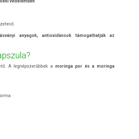
elleni védelemben
szetevő.
ásványi anyagok, antioxidánsok támogathatják az
apszula?
ető. A legnépszerűbbek a
moringa por és a moringa
forma.