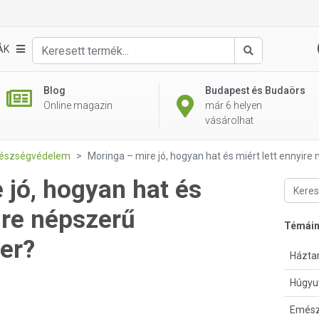
ÁK
Keresés
Blog
Budapest és Budaörs
Online magazin
már 6 helyen
vásárolhat
gészségvédelem
Moringa – mire jó, hogyan hat és miért lett ennyir
 jó, hogyan hat és
ire népszerű
Témái
er?
Háztar
Húgyu
Emész