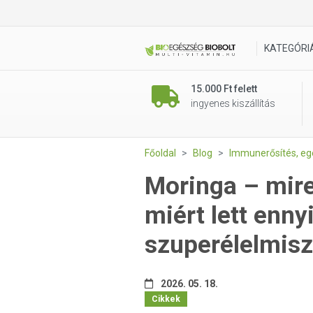
KATEGÓRI
15.000 Ft felett
ingyenes kiszállítás
Főoldal
Blog
Immunerősítés, e
Moringa – mire
miért lett enny
szuperélelmisz
2026. 05. 18.
Cikkek