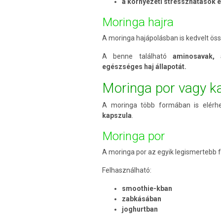
a környezeti stresszhatások 
Moringa hajra
A moringa hajápolásban is kedvelt ös
A benne található
aminosavak, 
egészséges haj állapotát.
Moringa por vagy k
A moringa több formában is elérh
kapszula
.
Moringa por
A moringa por az egyik legismertebb 
Felhasználható:
smoothie-kban
zabkásában
joghurtban