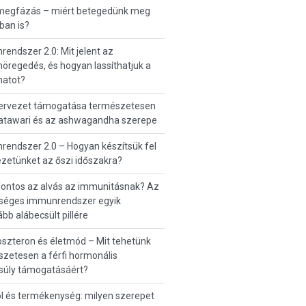
 megfázás – miért betegedünk meg
ban is?
endszer 2.0: Mit jelent az
regedés, és hogyan lassíthatjuk a
matot?
zervezet támogatása természetesen
hatawari és az ashwagandha szerepe
endszer 2.0 – Hogyan készítsük fel
zetünket az őszi időszakra?
fontos az alvás az immunitásnak? Az
séges immunrendszer egyik
ább alábecsült pillére
szteron és életmód – Mit tehetünk
zetesen a férfi hormonális
súly támogatásáért?
ol és termékenység: milyen szerepet