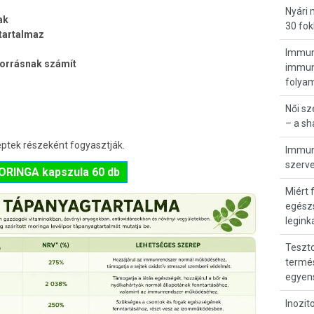
Nyári
ak
30 fok
tartalmaz
Immunr
forrásnak számít
immunö
folya
Női s
– a s
ptek részeként fogyasztják.
Immunr
szerve
ORINGA kapszula 60 db
Miért 
egész
legink
Teszto
termés
egyen
Inozit