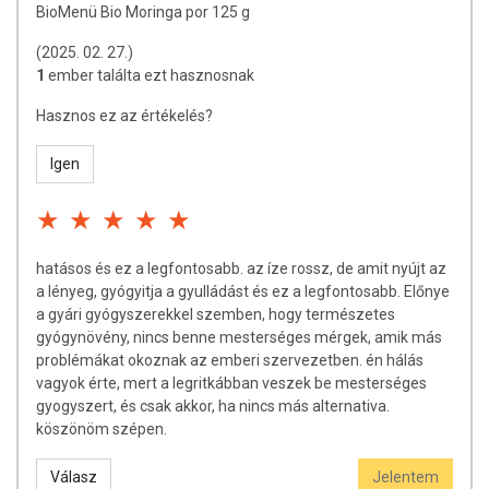
BioMenü Bio Moringa por 125 g
(2025. 02. 27.)
1
ember találta ezt hasznosnak
Hasznos ez az értékelés?
Igen
hatásos és ez a legfontosabb. az íze rossz, de amit nyújt az
a lényeg, gyógyitja a gyulládást és ez a legfontosabb. Előnye
a gyári gyógyszerekkel szemben, hogy természetes
gyógynövény, nincs benne mesterséges mérgek, amik más
problémákat okoznak az emberi szervezetben. én hálás
vagyok érte, mert a legritkábban veszek be mesterséges
gyogyszert, és csak akkor, ha nincs más alternativa.
köszönöm szépen.
Válasz
Jelentem