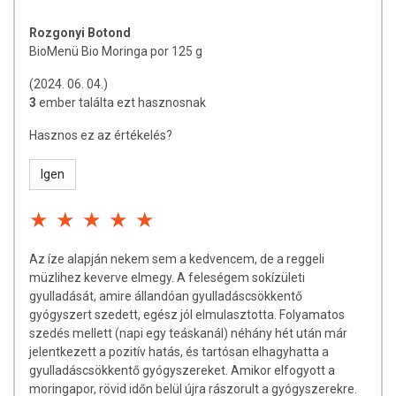
Rozgonyi Botond
BioMenü Bio Moringa por 125 g
(2024. 06. 04.)
3
ember találta ezt hasznosnak
Hasznos ez az értékelés?
Igen
Az íze alapján nekem sem a kedvencem, de a reggeli
müzlihez keverve elmegy. A feleségem sokízületi
gyulladását, amire állandóan gyulladáscsökkentő
gyógyszert szedett, egész jól elmulasztotta. Folyamatos
szedés mellett (napi egy teáskanál) néhány hét után már
jelentkezett a pozitív hatás, és tartósan elhagyhatta a
gyulladáscsökkentő gyógyszereket. Amikor elfogyott a
moringapor, rövid időn belül újra rászorult a gyógyszerekre.