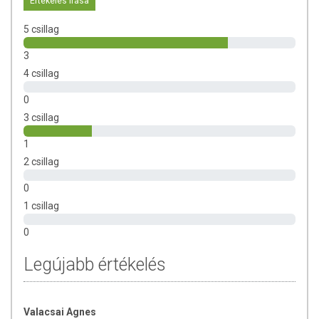
az egészséges életmódot! A termék nem gyógyít betegségeket!
Értékelés írása
A termék nem az orvosi kezelés helyettesítésére alkalmas!
5 csillag
Betegség esetén használatát beszélje meg kezelőorvosával.
Kisgyermektől elzárva tartandó!
3
4 csillag
0
3 csillag
1
2 csillag
0
1 csillag
0
Legújabb értékelés
Valacsai Agnes