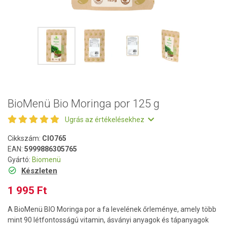
BioMenü Bio Moringa por 125 g
Ugrás az értékelésekhez
Cikkszám:
CIO765
EAN:
5999886305765
Gyártó:
Biomenü
Készleten
1 995 Ft
A BioMenü BIO Moringa por a fa levelének őrleménye, amely több
mint 90 létfontosságú vitamin, ásványi anyagok és tápanyagok