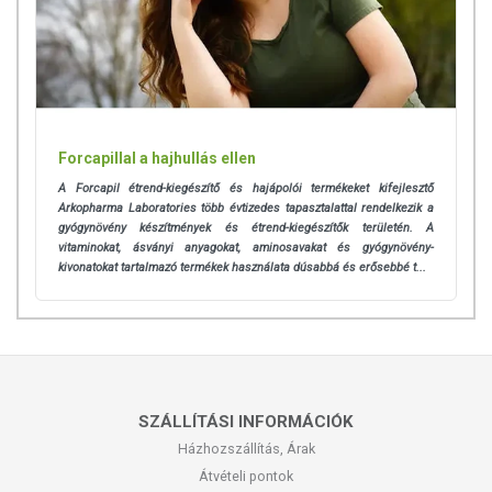
Forcapillal a hajhullás ellen
A Forcapil étrend-kiegészítő és hajápolói termékeket kifejlesztő
Arkopharma Laboratories több évtizedes tapasztalattal rendelkezik a
gyógynövény készítmények és étrend-kiegészítők területén. A
vitaminokat, ásványi anyagokat, aminosavakat és gyógynövény-
kivonatokat tartalmazó termékek használata dúsabbá és erősebbé t...
SZÁLLÍTÁSI INFORMÁCIÓK
Házhozszállítás, Árak
Átvételi pontok