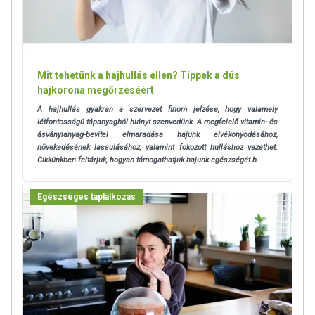
Mit tehetünk a hajhullás ellen? Tippek a dús
hajkorona megőrzéséért
A hajhullás gyakran a szervezet finom jelzése, hogy valamely
létfontosságú tápanyagból hiányt szenvedünk. A megfelelő vitamin- és
ásványianyag-bevitel elmaradása hajunk elvékonyodásához,
növekedésének lassulásához, valamint fokozott hulláshoz vezethet.
Cikkünkben feltárjuk, hogyan támogathatjuk hajunk egészségét b...
Egészséges táplálkozás