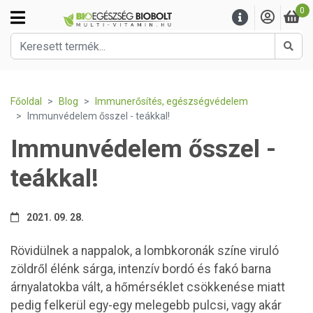
0
Kere
Főoldal
Blog
Immunerősítés, egészségvédelem
Immunvédelem ősszel - teákkal!
Immunvédelem ősszel -
teákkal!
2021. 09. 28.
Rövidülnek a nappalok, a lombkoronák színe viruló
zöldről élénk sárga, intenzív bordó és fakó barna
árnyalatokba vált, a hőmérséklet csökkenése miatt
pedig felkerül egy-egy melegebb pulcsi, vagy akár