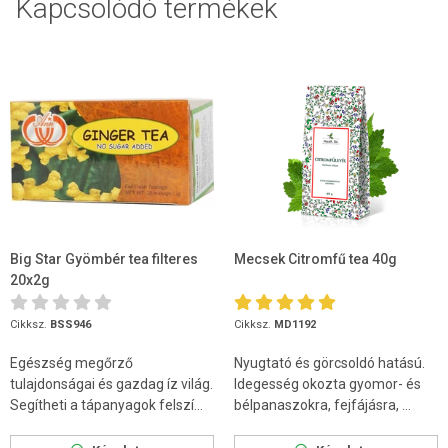
Kapcsolódó termékek
Big Star Gyömbér tea filteres
Mecsek Citromfű tea 40g
20x2g
Cikksz.
BSS946
Cikksz.
MD1192
Egészség megőrző
Nyugtató és görcsoldó hatású.
tulajdonságai és gazdag íz világ.
Idegesség okozta gyomor- és
Segítheti a tápanyagok felszí...
bélpanaszokra, fejfájásra, ...