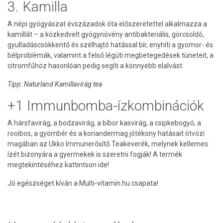
3. Kamilla
A népi gyógyászat évszázadok óta előszeretettel alkalmazza a
kamillát – a közkedvelt gyógynövény antibakteriális, görcsoldó,
gyulladáscsökkentő és szélhajtó hatással bír, enyhíti a gyomor- és
bélproblémák, valamint a felső légúti megbetegedések tüneteit, a
citromfűhöz hasonlóan pedig segíti a könnyebb elalvást.
Tipp: Naturland Kamillavirág tea
+1 Immunbomba-ízkombinációk
A hársfavirág, a bodzavirág, a bíbor kasvirág, a csipkebogyó, a
rooibos, a gyömbér és a koriandermag jótékony hatásait ötvözi
magában az Ukko Immunerősítő Teakeverék, melynek kellemes
ízét bizonyára a gyermekek is szeretni fogják! A termék
megtekintéséhez kattintson ide!
Jó egészséget kíván a Multi-vitamin.hu csapata!