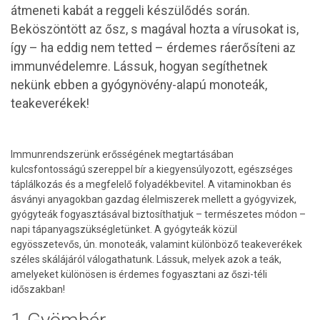
átmeneti kabát a reggeli készülődés során.
Beköszöntött az ősz, s magával hozta a vírusokat is,
így – ha eddig nem tetted – érdemes ráerősíteni az
immunvédelemre. Lássuk, hogyan segíthetnek
nekünk ebben a gyógynövény-alapú monoteák,
teakeverékek!
Immunrendszerünk erősségének megtartásában
kulcsfontosságú szereppel bír a kiegyensúlyozott, egészséges
táplálkozás és a megfelelő folyadékbevitel. A vitaminokban és
ásványi anyagokban gazdag élelmiszerek mellett a gyógyvizek,
gyógyteák fogyasztásával biztosíthatjuk – természetes módon –
napi tápanyagszükségletünket. A gyógyteák közül
egyösszetevős, ún. monoteák, valamint különböző teakeverékek
széles skálájáról válogathatunk. Lássuk, melyek azok a teák,
amelyeket különösen is érdemes fogyasztani az őszi-téli
időszakban!