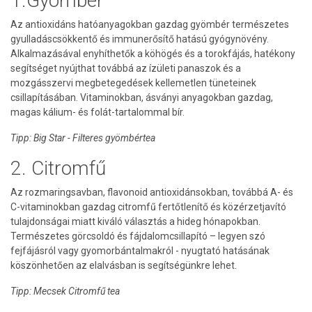
1.Gyömbér
Az antioxidáns hatóanyagokban gazdag gyömbér természetes
gyulladáscsökkentő és immunerősítő hatású gyógynövény.
Alkalmazásával enyhíthetők a köhögés és a torokfájás, hatékony
segítséget nyújthat továbbá az ízületi panaszok és a
mozgásszervi megbetegedések kellemetlen tüneteinek
csillapításában. Vitaminokban, ásványi anyagokban gazdag,
magas kálium- és folát-tartalommal bír.
Tipp: Big Star - Filteres gyömbértea
2. Citromfű
Az rozmaringsavban, flavonoid antioxidánsokban, továbbá A- és
C-vitaminokban gazdag citromfű fertőtlenítő és közérzetjavító
tulajdonságai miatt kiváló választás a hideg hónapokban.
Természetes görcsoldó és fájdalomcsillapító – legyen szó
fejfájásról vagy gyomorbántalmakról - nyugtató hatásának
köszönhetően az elalvásban is segítségünkre lehet.
Tipp: Mecsek Citromfű tea