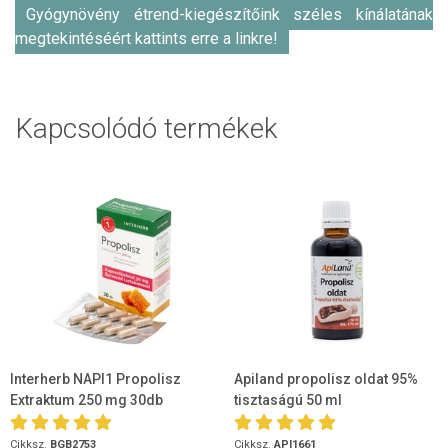
Gyógynövény étrend-kiegészítőink széles kínálatának
megtekintéséért kattints erre a linkre!
Kapcsolódó termékek
Interherb NAPI1 Propolisz
Apiland propolisz oldat 95%
Extraktum 250 mg 30db
tisztaságú 50 ml
Cikksz.
BGB2753
Cikksz.
API1661