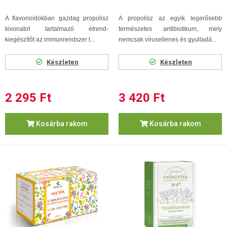
A flavonoidokban gazdag propolisz
A propolisz az egyik legerősebb
kivonatot tartalmazó étrend-
természetes antibiotikum, mely
kiegészítőt az immunrendszer t...
nemcsak vírusellenes és gyulladá...
Készleten
Készleten
2 295 Ft
3 420 Ft
Kosárba rakom
Kosárba rakom