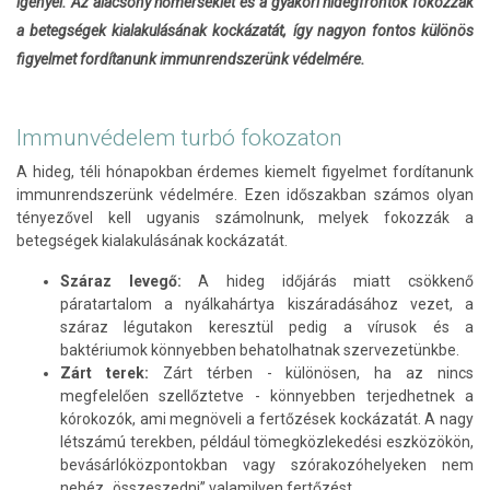
igényel. Az alacsony hőmérséklet és a gyakori hidegfrontok fokozzák
a betegségek kialakulásának kockázatát, így nagyon fontos különös
figyelmet fordítanunk immunrendszerünk védelmére.
Immunvédelem turbó fokozaton
A hideg, téli hónapokban érdemes kiemelt figyelmet fordítanunk
immunrendszerünk védelmére. Ezen időszakban számos olyan
tényezővel kell ugyanis számolnunk, melyek fokozzák a
betegségek kialakulásának kockázatát.
Száraz levegő:
A hideg időjárás miatt csökkenő
páratartalom a nyálkahártya kiszáradásához vezet, a
száraz légutakon keresztül pedig a vírusok és a
baktériumok könnyebben behatolhatnak szervezetünkbe.
Zárt terek:
Zárt térben - különösen, ha az nincs
megfelelően szellőztetve - könnyebben terjedhetnek a
kórokozók, ami megnöveli a fertőzések kockázatát. A nagy
létszámú terekben, például tömegközlekedési eszközökön,
bevásárlóközpontokban vagy szórakozóhelyeken nem
nehéz „összeszedni” valamilyen fertőzést.