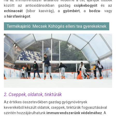
Ha az immunrendszer általános védelme a cél, ajánljuk többek
között az antioxidánsokban gazdag
csipkebogyót
és az
echinaceát
(bíbor kasvirág), a
gyömbért
, a
bodza
- vagy
a
hársfavirágot
.
Termékajánló: Mecsek Köhögés elleni tea gyerekeknek
2. Cseppek, oldatok, tinktúrák
Az értékes összetevőkben gazdag gyógynövények
keverékéből készült oldatok, cseppek, tinktúrák fogyasztásával
szintén hozzájárulhatunk
immunrendszerünk védelméhez
. A