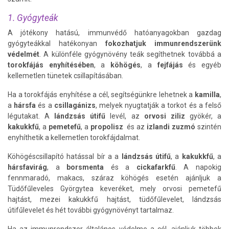
1. Gyógyteák
A jótékony hatású, immunvédő hatóanyagokban gazdag
gyógyteákkal hatékonyan
fokozhatjuk immunrendszerünk
védelmét
. A különféle gyógynövény teák segíthetnek továbbá a
torokfájás enyhítésében
, a
köhögés
, a
fejfájás
és egyéb
kellemetlen tünetek csillapításában.
Ha a torokfájás enyhítése a cél, segítségünkre lehetnek a
kamilla
,
a
hársfa
és a
csillagánizs
, melyek nyugtatják a torkot és a felső
légutakat. A
lándzsás útifű
levél, az
orvosi ziliz
gyökér, a
kakukkfű
, a
pemetefű
, a
propolisz
és az
izlandi zuzmó
szintén
enyhíthetik a kellemetlen torokfájdalmat.
Köhögéscsillapító hatással bír a a
lándzsás útifű
, a
kakukkfű
, a
hársfavirág
, a
borsmenta
és a
cickafarkfű
. A napokig
fennmaradó, makacs, száraz köhögés esetén ajánljuk a
Tüdőfűleveles Györgytea keveréket, mely orvosi pemetefű
hajtást, mezei kakukkfű hajtást, tüdőfűlevelet, lándzsás
útifűlevelet és hét további gyógynövényt tartalmaz.