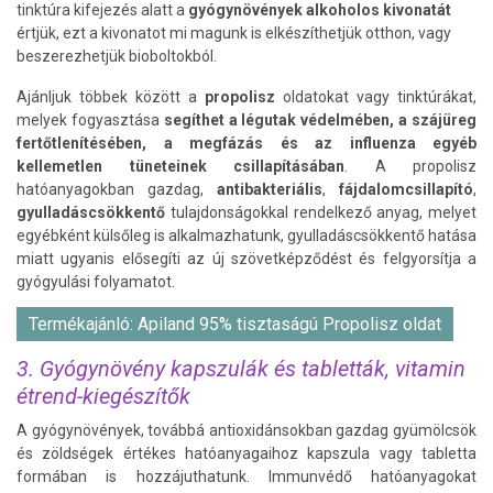
tinktúra kifejezés alatt a
gyógynövények alkoholos kivonatát
értjük, ezt a kivonatot mi magunk is elkészíthetjük otthon, vagy
beszerezhetjük bioboltokból.
Ajánljuk többek között a
propolisz
oldatokat vagy tinktúrákat,
melyek fogyasztása
segíthet a légutak védelmében, a szájüreg
fertőtlenítésében, a megfázás és az influenza egyéb
kellemetlen tüneteinek csillapításában
. A propolisz
hatóanyagokban gazdag,
antibakteriális
,
fájdalomcsillapító
,
gyulladáscsökkentő
tulajdonságokkal rendelkező anyag, melyet
egyébként külsőleg is alkalmazhatunk, gyulladáscsökkentő hatása
miatt ugyanis elősegíti az új szövetképződést és felgyorsítja a
gyógyulási folyamatot.
Termékajánló: Apiland 95% tisztaságú Propolisz oldat
3. Gyógynövény kapszulák és tabletták, vitamin
étrend-kiegészítők
A gyógynövények, továbbá antioxidánsokban gazdag gyümölcsök
és zöldségek értékes hatóanyagaihoz kapszula vagy tabletta
formában is hozzájuthatunk. Immunvédő hatóanyagokat