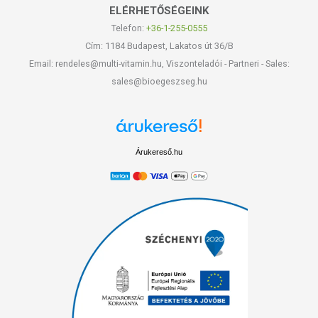
ELÉRHETŐSÉGEINK
Telefon:
+36-1-255-0555
Cím: 1184 Budapest, Lakatos út 36/B
Email: rendeles@multi-vitamin.hu, Viszonteladói - Partneri - Sales:
sales@bioegeszseg.hu
Árukereső.hu