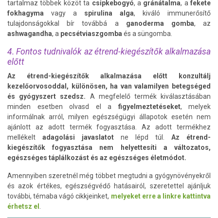
tartalmaz többek közöt ta
csipkebogyó
, a
gránátalma
, a
fekete
fokhagyma
vagy a
spirulina alga
, kiváló immunerősítő
tulajdonságokkal bír továbbá a
ganoderma gomba
, az
ashwagandha
, a
pecsétviaszgomba
és a süngomba.
4. Fontos tudnivalók az étrend-kiegészítők alkalmazása
előtt
Az étrend-kiegészítők alkalmazása előtt konzultálj
kezelőorvosoddal, különösen, ha van valamilyen betegséged
és gyógyszert szedsz.
A megfelelő termék kiválasztásában
minden esetben olvasd el a
figyelmeztetéseket
, melyek
informálnak arról, milyen egészségügyi állapotok esetén nem
ajánlott az adott termék fogyasztása. Az adott termékhez
mellékelt
adagolási javaslatot
ne lépd túl.
Az étrend-
kiegészítők fogyasztása nem helyettesíti a változatos,
egészséges táplálkozást és az egészséges életmódot.
Amennyiben szeretnél még többet megtudni a gyógynövényekről
és azok értékes, egészségvédő hatásairól, szeretettel ajánljuk
további, témaba vágó cikkjeinket,
melyeket erre a linkre kattintva
érhetsz el
.