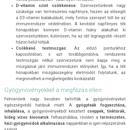
D-vitamin szint csökkenése:
Szervezetünknek nagy
szüksége van természetes napfényre, hiszen az elősegíti
a D3-vitamin kialakulását, mely fontos szerepet tölt be az
immunrendszer védelmében. A kevésbé napfényes téli
hónapokban könnyen D-vitamin hiány alakulhat ki
szervezetünkben, különösen, ha az idő legnagyobb részét
házon belül töltjük.
Csökkenő testmozgás:
Az előző pontunkhoz
kapcsolódóan, s azt továbbgondolva, rendszeres
testmozgás nélkül szervezetünk nem kapja meg a
mozgással járó immunrendszeri előnyöket. Így, ha a téli
hónapokban mozgásszegény életmódot folytatunk, az
megnövelheti a megbetegedés kockázatát.
Gyógynövényekkel a megfá
zás ellen
Felmenőink nagy becsben tartották a gyógynövényeket
egészségvédő hatásuk miatt. A
gyógyteák fogyasztása,
inhalálása,
a gyógynövényekből készített
cseppek, tinktúrák,
hideg vizes kivonatok
felhasználása, röviden a
természetes
,
házi gyógymódok
alkalmazása
napjainkban is igen népszerűnek
számít.