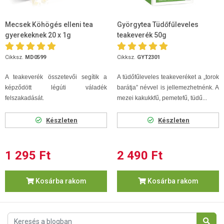
Mecsek Köhögés elleni tea
Györgytea Tüdőfűleveles
gyerekeknek 20 x 1g
teakeverék 50g
Cikksz.
MD0599
Cikksz.
GYT2301
A teakeverék összetevői segítik a
A tüdőfűleveles teakeveréket a „torok
képződött légúti váladék
barátja” névvel is jellemezhetnénk. A
felszakadását.
mezei kakukkfű, pemetefű, tüdű...
Készleten
Készleten
1 295 Ft
2 490 Ft
Kosárba rakom
Kosárba rakom