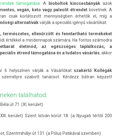
trendek támogatása:
A
bioboltok kincsesbányák
azok
entes, vegán, keto vagy paleolit étrendet
követnek. A
an csak korlátozott mennyiségben érhetők el, míg a
nőségi alternatívák
várják a speciális igényű vásárlókat.
 természetes, ellenőrzött és fenntartható termékeket
alódi értékkel a mindennapok számára. Ha fontos számodra
zetbarát életmód, az egészséges táplálkozás, a
eciális étrend támogatása és a tudatos vásárlás
, akkor
6 helyszínen várják a Vásárlókat
szakértő Kollégák
személyre szabott tanácsot. Kérdezz bátran képzett
ímeken találhatod:
éla út 71. (XI. kerület)
III. kerület) Szent István körút 18. (a Nyugati tértől 200
t, Szentmihályi út 131. (a Pólus Patikával szemben)