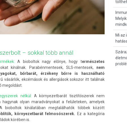
tölthe
Immunr
Melyik
mindk
Mi az 
hatása
zerbolt – sokkal több annál
Szára
életmó
ermékek:
A bioboltok nagy előnye, hogy t
ermészetes
probl
mokat kínálnak. Parabénmentesek, SLS-mentesek,
nem
nyagokat, bőrbarát, érzékeny bőrre is használható
ű vásárlók, ekcémások és allergiások sokszor itt találnak
dő megoldást.
vegyszerek nélkül:
A környezetbarát tisztítószerek nem
nem hagynak olyan maradványokat a felületeken, amelyek
A bioboltok kínálatában megtalálhatók többek között
lítők, környezetbarát felmosószerek.
Ez a kategória
ádok körében is.