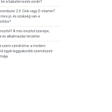
t be a babatervezés során?
endszer 2.0: Cink vagy D-vitamin?
 mire jó, és szükség van-e
ettőre?
inozitol? A mio-inozitol szerepe,
i és alkalmazási területei
z szem szindróma: a modern
d egyik leggyakoribb szemészeti
émája