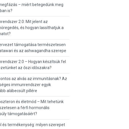
 megfázás – miért betegedünk meg
ban is?
endszer 2.0: Mit jelent az
regedés, és hogyan lassíthatjuk a
matot?
zervezet támogatása természetesen
hatawari és az ashwagandha szerepe
endszer 2.0 – Hogyan készítsük fel
zetünket az őszi időszakra?
fontos az alvás az immunitásnak? Az
séges immunrendszer egyik
ább alábecsült pillére
szteron és életmód – Mit tehetünk
zetesen a férfi hormonális
súly támogatásáért?
ol és termékenység: milyen szerepet