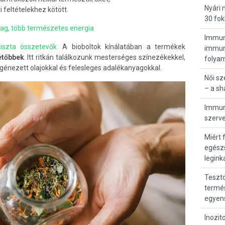
Nyári
ti feltételekhez kötött.
30 fok
ag, több természetes energia
Immunr
szta összetevők:
A bioboltok kínálatában a termékek
immunö
etőbbek
. Itt ritkán találkozunk mesterséges színezékekkel,
folya
ogénezett olajokkal és felesleges adalékanyagokkal.
Női s
– a s
Immunr
szerve
Miért 
egész
legink
Teszto
termés
egyen
Inozit