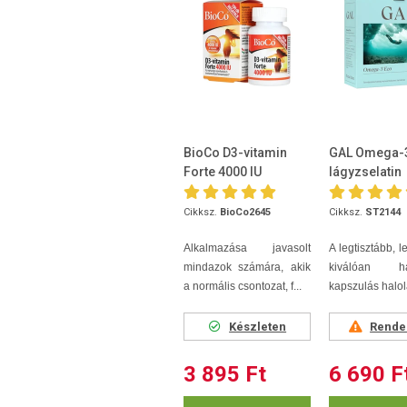
BioCo D3-vitamin
GAL Omega-
Forte 4000 IU
lágyzselatin
Megapack 100db
kapszula 60 
Cikksz.
BioCo2645
Cikksz.
ST2144
Alkalmazása javasolt
A legtisztább, l
mindazok számára, akik
kiválóan ha
a normális csontozat, f...
kapszulás halolaj
Készleten
Rende
3 895 Ft
6 690 F