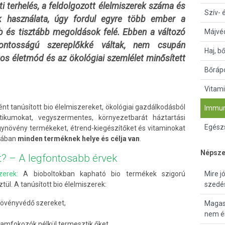
i terhelés, a feldolgozott élelmiszerek száma és
Szív- 
 használata, úgy fordul egyre több ember a
b és tisztább megoldások felé. Ebben a változó
Májvé
fontosságú szereplőkké váltak, nem csupán
Haj, b
os életmód és az ökológiai szemlélet minősített
Bőrápo
Vitami
ént tanúsított bio élelmiszereket, ökológiai gazdálkodásból
Immun
ikumokat, vegyszermentes, környezetbarát háztartási
Egészs
gynövény termékeket, étrend-kiegészítőket és vitaminokat
atában
minden terméknek helye és célja van
.
Népsze
t? – A legfontosabb érvek
zerek:
A bioboltokban kapható bio termékek szigorú
Mire j
ül. A tanúsított bio élelmiszerek:
szedé
növényvédő szereket,
Magas 
nem ér
mfokozók nélkül termesztik őket,