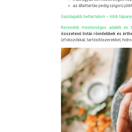
az állattartás pedig szigorú jólé
Gazdagabb beltartalom – több tápany
Kevesebb mesterséges adalék és ti
összetevő listái rövidebbek és érth
ízfokozókkal, tartósítószerekkel, hidr