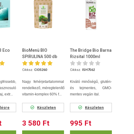
3 Eco
BioMenü BIO
The Bridge Bio Barna
SPIRULINA 500 db
Rizsital 1000ml
db
tabletta 250 g
Cikksz.
CIO5260
Cikksz.
ISH7562
egfrissebb,
Nagy fehérjetartalommal
Kiváló minőségű, glutén-
sznosuló
rendelkező, méregtelenítő
és tejmentes, GMO-
, extr...
vitamin-komplex 60% f...
mentes vegán ital.
lésre
Készleten
Készleten
t
3 580 Ft
995 Ft