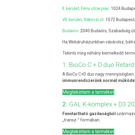
II. kerület, Fény utcai piac:
1024 Budape
VII. kerület, Rákóczi út:
1072 Budapest,
Budaörs:
2040 Budaörs, Szabadság út
Ha Webáruházunkban vásárolsz, bátran
Tekints meg néhány kiemelkedő term
1. BioCo C + D duo Retar
A BioCo C+D duo nagy mennyiségben t
immunrendszerünk normál működé
Megtekintem a terméket
2.
GAL K-komplex + D3 2
Fenntartható gazdaságból
származó 
„transz-” formában.
Megtekintem a terméket