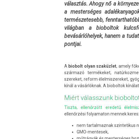
választás. Ahogy nő a környezet
a mesterséges adalékanyagok
természetesebb, fenntarthatób
világban a bioboltok kulcs
bevásárlóhelyek, hanem a tudat
pontjai.
A
biobolt olyan szaküzlet
, amely fők
származó termékeket, natúrkozmet
szereket, reform élelmiszereket, gyó
kínál a vásárlóknak. A bioboltok kínál
Miért válasszunk biobolto
Tiszta, ellenőrzött eredetű élelmis
ellenőrzési folyamaton mennek kereszt
nem tartalmaznak szintetikus 
GMO-mentesek,
műtrágyák és mesterséges hoza