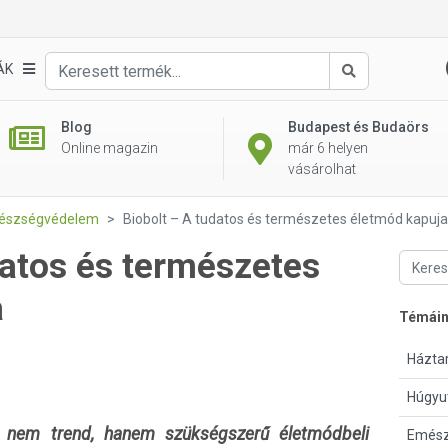
ÁK
Keresés
Blog
Budapest és Budaörs
Online magazin
már 6 helyen
vásárolhat
gészségvédelem
Biobolt – A tudatos és természetes életmód kapuja
datos és természetes
a
Témái
Háztar
Húgyu
 nem trend, hanem szükségszerű életmódbeli
Emész