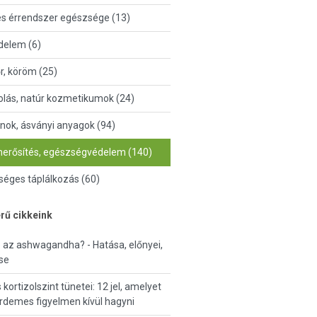
és érrendszer egészsége (13)
delem (6)
őr, köröm (25)
lás, natúr kozmetikumok (24)
nok, ásványi anyagok (94)
erősítés, egészségvédelem (140)
éges táplálkozás (60)
rű cikkeink
ó az ashwagandha? - Hatása, előnyei,
se
kortizolszint tünetei: 12 jel, amelyet
demes figyelmen kívül hagyni