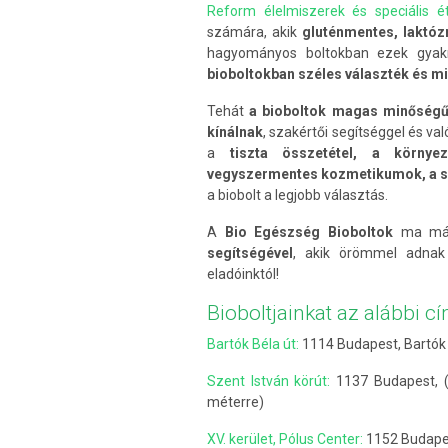
Reform élelmiszerek és speciális é
számára, akik
gluténmentes, laktózm
hagyományos boltokban ezek gyakr
bioboltokban széles választék és mi
Tehát
a bioboltok magas minőségű,
kínálnak
, szakértői segítséggel és v
a
tiszta összetétel, a környe
vegyszermentes kozmetikumok, a sp
a biobolt a legjobb választás.
A
Bio Egészség Bioboltok
ma már 
segítségével
, akik örömmel adnak 
eladóinktól!
Bioboltjainkat az alábbi c
Bartók Béla út:
1114 Budapest, Bartók B
Szent István körút:
1137 Budapest, (X
méterre)
XV. kerület, Pólus Center:
1152 Budapes