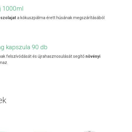
aj 1000ml
szolajat
a kókuszpálma érett húsának megszárításából
g kapszula 90 db
nak felszívódását és újrahasznosulását segítő
növényi
maz.
ek