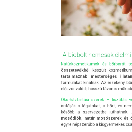
A biobolt nemcsak élelmis
Natúrkozmetikumok és bőrbarát t
összetevőkből
készült kozmetiku
tartalmaznak mesterséges illata
formulákat kínálnak. Az érzékeny bőr
először valódi, hosszú távon is műkö
Öko-háztartási szerek – tisztítás 
irritálják a légutakat, a bőrt, és 
később a szervezetbe juthatnak. 
mosódiók, natúr mosószerek és öb
egyre népszerűbb a kisgyermekes csal