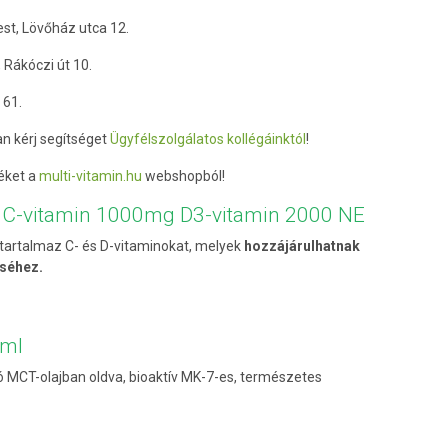
st, Lövőház utca 12.
 Rákóczi út 10.
 61.
 kérj segítséget
Ügyfélszolgálatos kollégáinktól
!
éket a
multi-vitamin.hu
webshopból!
d C-vitamin 1000mg D3-vitamin 2000 NE
artalmaz C- és D-vitaminokat, melyek
hozzájárulhatnak
séhez.
0ml
MCT-olajban oldva, bioaktív MK-7-es, természetes