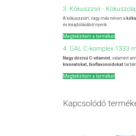
3. Kókuszzsír - Kókuszol
A kókuszzsírt, vagy más néven a
kóku
és kisajtolásából nyerik.
Megtekintem a terméket
4. GAL C-komplex 1333 m
Nagy dózisú C-vitamint
, valamint an
kivonatokat, bioflavonoidokat
tartal
Megtekintem a terméket
Kapcsolódó termék