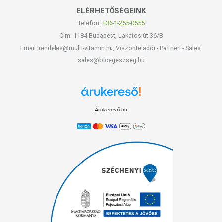
ELÉRHETŐSÉGEINK
Telefon:
+36-1-255-0555
Cím: 1184 Budapest, Lakatos út 36/B
Email: rendeles@multi-vitamin.hu, Viszonteladói - Partneri - Sales:
sales@bioegeszseg.hu
Árukereső.hu