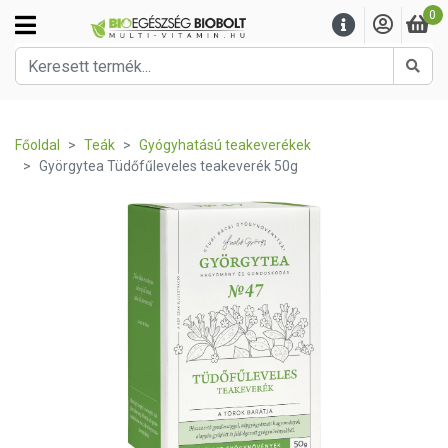
0
Kere
Főoldal
Teák
Gyógyhatású teakeverékek
Györgytea Tüdőfűleveles teakeverék 50g