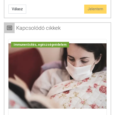
termékfotókat, tápérték-, összetétel-, és allergén információkat is) csak
tájékoztató jellegűek, a tényleges értékek eltérhetnek az élelmiszerek
Válasz
Jelentem
természetéből adódóan. A friss, aktuális információkat a termékek
csomagolásán találják meg.
Kapcsolódó cikkek
Immunerősítés, egészségvédelem