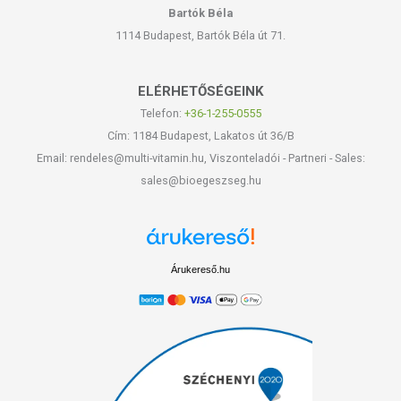
Bartók Béla
1114 Budapest, Bartók Béla út 71.
ELÉRHETŐSÉGEINK
Telefon:
+36-1-255-0555
Cím: 1184 Budapest, Lakatos út 36/B
Email: rendeles@multi-vitamin.hu, Viszonteladói - Partneri - Sales:
sales@bioegeszseg.hu
Árukereső.hu