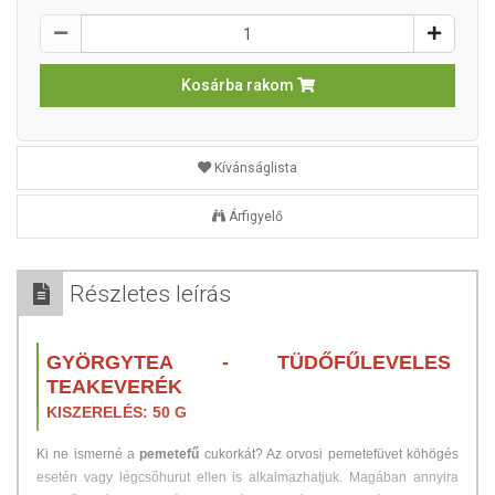
Kosárba rakom
Kívánságlista
Árfigyelő
Részletes leírás
GYÖRGYTEA - TÜDŐFŰLEVELES
TEAKEVERÉK
KISZERELÉS: 50 G
Ki ne ismerné a
pemetefű
cukorkát? Az orvosi pemetefüvet köhögés
esetén vagy légcsőhurut ellen is alkalmazhatjuk. Magában annyira