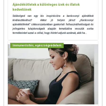
Ajándékötletek a különleges ízek és illatok
kedvelőinek
Szükséged van egy kis inspirációra a karácsonyi ajándékok
kiválasztásához? Akkor jó helyen jársz! „Karácsonyi
ajándékötletek” cikksorozatunkban gyakorlati felhasználhatóságuk és
jellegzetes tulajdonságaik alapján tematizálva vesszük sorba
termékeinket azzal a céllal, hogy ihletet adjunk azoknak, akik ha...
Immunerősítés, egészségvédelem