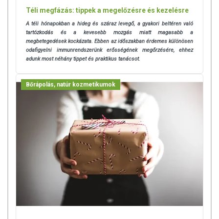
Téli megfázás: tippek a megelőzésre és kezelésre
A téli hónapokban a hideg és száraz levegő, a gyakori beltéren való
tartózkodás és a kevesebb mozgás miatt magasabb a
megbetegedések kockázata. Ebben az időszakban érdemes különösen
odafigyelni immunrendszerünk erősségének megőrzésére, ehhez
adunk most néhány tippet és praktikus tanácsot.
Bőrápolás, natúr kozmetikumok