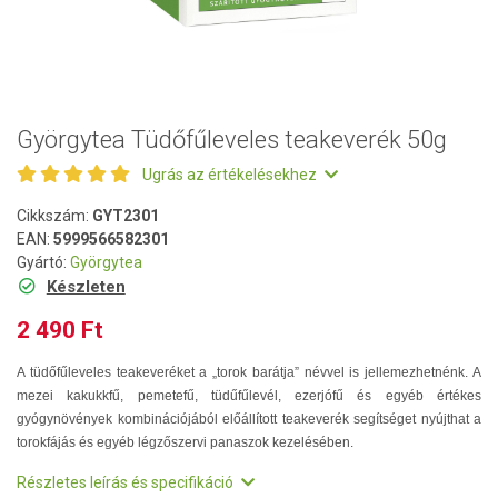
Györgytea Tüdőfűleveles teakeverék 50g
Ugrás az értékelésekhez
Cikkszám:
GYT2301
EAN:
5999566582301
Gyártó:
Györgytea
Készleten
2 490 Ft
A tüdőfűleveles teakeveréket a „torok barátja” névvel is jellemezhetnénk. A
mezei kakukkfű, pemetefű, tüdűfűlevél, ezerjófű és egyéb értékes
gyógynövények kombinációjából előállított teakeverék segítséget nyújthat a
torokfájás és egyéb légzőszervi panaszok kezelésében.
Részletes leírás és specifikáció