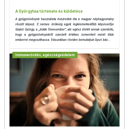
A Györgytea története és küldetése
A gyógynövények használata évezredek óta a magyar néphagyomány
részét képezi. E nemes örökség egyik legkiemelkedőbb képviselője
Szabó György, a „bükki füvesember”, aki egész életét annak szentelte,
hogy a gyógynövényekről szerzett értékes ismereteit minél több
emberrel megoszthassa. Írásunkban röviden bemutatjuk Gyuri bác...
Immunerősítés, egészségvédelem