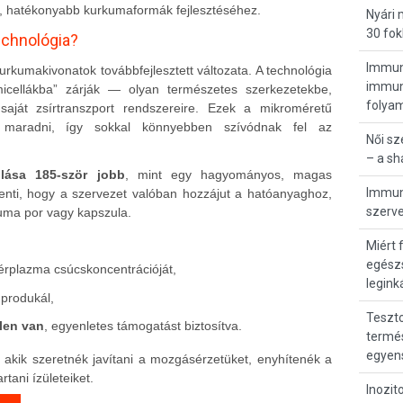
b, hatékonyabb kurkumaformák fejlesztéséhez.
Nyári
30 fok
echnológia?
Immunr
kumakivonatok továbbfejlesztett változata. A technológia
immunö
icellákba” zárják — olyan természetes szerkezetekbe,
folya
saját zsírtranszport rendszereire. Ezek a mikroméretű
 maradni, így sokkal könnyebben szívódnak fel az
Női s
– a s
lása 185-ször jobb
, mint egy hagyományos, magas
Immunr
lenti, hogy a szervezet valóban hozzájut a hatóanyaghoz,
szerve
uma por vagy kapszula.
Miért 
egész
vérplazma csúcskoncentrációját,
legink
 produkál,
Teszto
len van
, egyenletes támogatást biztosítva.
termés
egyen
akik szeretnék javítani a mozgásérzetüket, enyhítenék a
tani ízületeiket.
Inozit