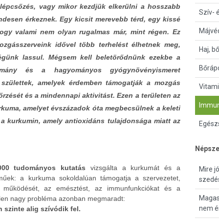
 lépcsőzés, vagy mikor kezdjük elkerülni a hosszabb
Szív- 
sendesen érkeznek. Egy kicsit merevebb térd, egy kissé
Májvé
 hogy valami nem olyan rugalmas már, mint régen. Ez
ozgásszerveink idővel több terhelést élhetnek meg,
Haj, b
égünk lassul.
Mégsem kell beletörődnünk ezekbe a
Bőrápo
omány és a hagyományos gyógynövényismeret
 születtek, amelyek érdemben támogatják a mozgás
Vitami
zését és a mindennapi aktivitást. Ezen a területen az
Immun
rkuma, amelyet évszázadok óta megbecsülnek a keleti
, a kurkumin, amely antioxidáns tulajdonsága miatt az
Egészs
Népsze
000 tudományos kutatás
vizsgálta a kurkumát és a
Mire j
műek: a kurkuma sokoldalúan támogatja a szervezetet,
szedé
r működését, az emésztést, az immunfunkciókat és a
Magas 
tlen nagy probléma azonban megmaradt:
nem ér
zinte alig szívódik fel.