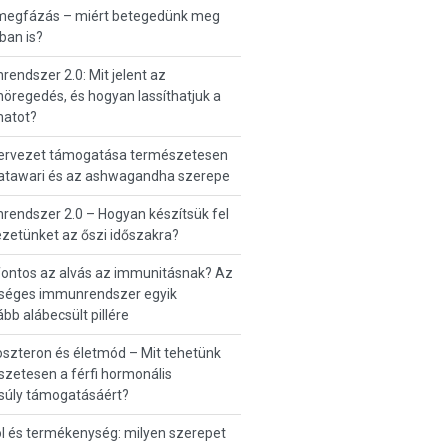
 megfázás – miért betegedünk meg
ban is?
endszer 2.0: Mit jelent az
regedés, és hogyan lassíthatjuk a
matot?
zervezet támogatása természetesen
hatawari és az ashwagandha szerepe
endszer 2.0 – Hogyan készítsük fel
zetünket az őszi időszakra?
fontos az alvás az immunitásnak? Az
séges immunrendszer egyik
ább alábecsült pillére
szteron és életmód – Mit tehetünk
zetesen a férfi hormonális
súly támogatásáért?
ol és termékenység: milyen szerepet