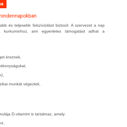
ma
 mindennapokban
bb és teljesebb felszívódást biztosít. A szervezet a nap
a kurkuminhoz, ami egyenletes támogatást adhat a
get éreznek,
gékonyságukat,
k),
izikai munkát végeztek,
lája D-vitamint is tartalmaz, amely:
oz,