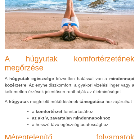
A húgyutak komfortérzetének
megőrzése
A
húgyutak egészsége
közvetlen hatással van a
mindennapi
közérzetre
. Az enyhe diszkomfort, a gyakori vizelési inger vagy a
kellemetlen érzések jelentősen ronthatják az életminőséget.
A
húgyutak
megfelelő működésének
támogatása
hozzájárulhat:
a
komfortérzet
fenntartásához
az aktív, zavartalan mindennapokhoz
a hosszú távú egészségtudatossághoz
Méregtelenítő folyamatok