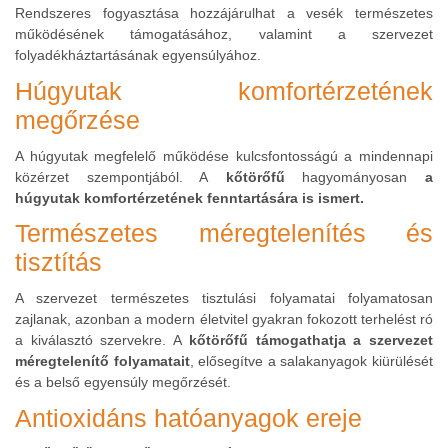
Rendszeres fogyasztása hozzájárulhat a vesék természetes
működésének támogatásához, valamint a szervezet
folyadékháztartásának egyensúlyához.
Húgyutak komfortérzetének
megőrzése
A húgyutak megfelelő működése kulcsfontosságú a mindennapi
közérzet szempontjából. A
kőtörőfű
hagyományosan
a
húgyutak komfortérzetének fenntartására is ismert.
Természetes méregtelenítés és
tisztítás
A szervezet természetes tisztulási folyamatai folyamatosan
zajlanak, azonban a modern életvitel gyakran fokozott terhelést ró
a kiválasztó szervekre. A
kőtörőfű támogathatja a szervezet
méregtelenítő folyamatait
, elősegítve a salakanyagok kiürülését
és a belső egyensúly megőrzését.
Antioxidáns hatóanyagok ereje