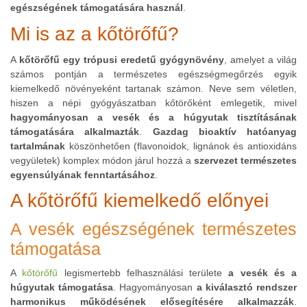
egészségének támogatására használ
.
Mi is az a kőtörőfű?
A
kőtörőfű egy trópusi eredetű gyógynövény
, amelyet a világ
számos pontján a természetes egészségmegőrzés egyik
kiemelkedő növényeként tartanak számon. Neve sem véletlen,
hiszen a népi gyógyászatban kőtörőként emlegetik, mivel
hagyományosan a vesék és a húgyutak tisztításának
támogatására alkalmazták
.
Gazdag bioaktív hatóanyag
tartalmának
köszönhetően (flavonoidok, lignánok és antioxidáns
vegyületek) komplex módon járul hozzá a
szervezet természetes
egyensúlyának fenntartásához
.
A kőtörőfű kiemelkedő előnyei
A vesék egészségének természetes
támogatása
A
kőtörőfű
legismertebb felhasználási területe
a vesék és a
húgyutak támogatása
. Hagyományosan
a kiválasztó rendszer
harmonikus működésének elősegítésére alkalmazzák
.