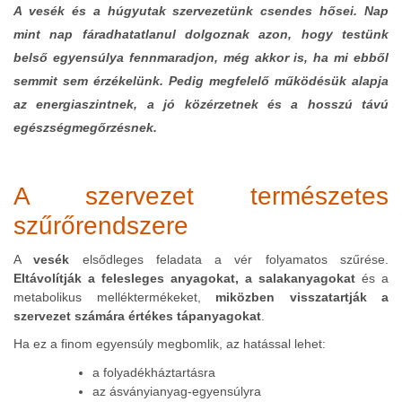
A vesék és a húgyutak szervezetünk csendes hősei. Nap
mint nap fáradhatatlanul dolgoznak azon, hogy testünk
belső egyensúlya fennmaradjon, még akkor is, ha mi ebből
semmit sem érzékelünk. Pedig megfelelő működésük alapja
az energiaszintnek, a jó közérzetnek és a hosszú távú
egészségmegőrzésnek.
A szervezet természetes
szűrőrendszere
A
vesék
elsődleges feladata a vér folyamatos szűrése.
Eltávolítják a felesleges anyagokat, a salakanyagokat
és a
metabolikus melléktermékeket,
miközben visszatartják a
szervezet számára értékes tápanyagokat
.
Ha ez a finom egyensúly megbomlik, az hatással lehet:
a folyadékháztartásra
az ásványianyag-egyensúlyra