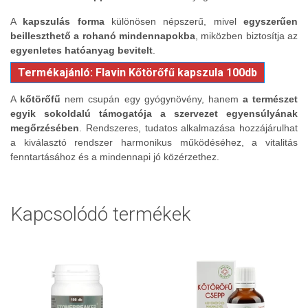
A
kapszulás forma
különösen népszerű, mivel
egyszerűen
beilleszthető a rohanó mindennapokba
, miközben biztosítja az
egyenletes hatóanyag bevitelt
.
Termékajánló: Flavin Kőtörőfű kapszula 100db
A
kőtörőfű
nem csupán egy gyógynövény, hanem
a természet
egyik sokoldalú támogatója a szervezet egyensúlyának
megőrzésében
. Rendszeres, tudatos alkalmazása hozzájárulhat
a kiválasztó rendszer harmonikus működéséhez, a vitalitás
fenntartásához és a mindennapi jó közérzethez.
Kapcsolódó termékek