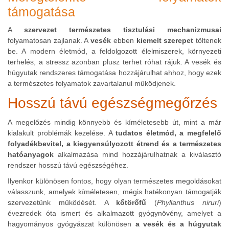
támogatása
A
szervezet természetes tisztulási mechanizmusai
folyamatosan zajlanak. A
vesék
ebben
kiemelt szerepet
töltenek
be. A modern életmód, a feldolgozott élelmiszerek, környezeti
terhelés, a stressz azonban plusz terhet róhat rájuk. A vesék és
húgyutak rendszeres támogatása hozzájárulhat ahhoz, hogy ezek
a természetes folyamatok zavartalanul működjenek.
Hosszú távú egészségmegőrzés
A megelőzés mindig könnyebb és kíméletesebb út, mint a már
kialakult problémák kezelése. A
tudatos életmód, a megfelelő
folyadékbevitel, a kiegyensúlyozott étrend és a természetes
hatóanyagok
alkalmazása mind hozzájárulhatnak a kiválasztó
rendszer hosszú távú egészségéhez.
Ilyenkor különösen fontos, hogy olyan természetes megoldásokat
válasszunk, amelyek kíméletesen, mégis hatékonyan támogatják
szervezetünk működését. A
kőtörőfű
(
Phyllanthus niruri
)
évezredek óta ismert és alkalmazott gyógynövény, amelyet a
hagyományos gyógyászat különösen
a vesék és a húgyutak