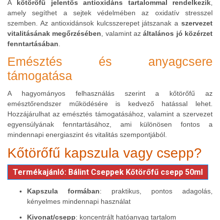
A
kőtörőfű
jelentős antioxidáns tartalommal rendelkezik
,
amely segíthet a sejtek védelmében az oxidatív stresszel
szemben. Az antioxidánsok kulcsszerepet játszanak a
szervezet
vitalitásának megőrzésében
, valamint az
általános jó közérzet
fenntartásában
.
Emésztés és anyagcsere
támogatása
A hagyományos felhasználás szerint a kőtörőfű az
emésztőrendszer működésére is kedvező hatással lehet.
Hozzájárulhat az emésztés támogatásához, valamint a szervezet
egyensúlyának fenntartásához, ami különösen fontos a
mindennapi energiaszint és vitalitás szempontjából.
Kőtörőfű kapszula vagy csepp?
Termékajánló: Bálint Cseppek Kőtörőfű csepp 50ml
Kapszula formában
: praktikus, pontos adagolás,
kényelmes mindennapi használat
Kivonat/csepp
: koncentrált hatóanyag tartalom