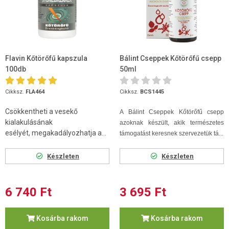
Flavin Kőtörőfű kapszula
Bálint Cseppek Kőtörőfű csepp
100db
50ml
Cikksz.
FLA464
Cikksz.
BCS1445
Csökkentheti a vesekő
A Bálint Cseppek Kőtörőfű csepp
kialakulásának
azoknak készült, akik természetes
esélyét, megakadályozhatja a...
támogatást keresnek szervezetük tá...
Készleten
Készleten
6 740 Ft
3 695 Ft
Kosárba rakom
Kosárba rakom